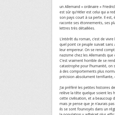
un Allemand « ordinaire » Friedric
est sûr qu’Hitler est celui qui a r
son pays court à sa perte. Il est, 
raconte ses étonnements, ses pla
lettres très détaillées.
L’intérêt du roman, c’est de vivre
quel point ce peuple suivait sans 
leur empereur. On se rend compte 
nazisme chez les Allemands que che
C’est vraiment horrible de se re
catastrophe pour l’humanité, on s
à des comportements plus norma
précision absolument terrifiante, c
J’ai préféré les petites histoires 
relève la tête quelque soient les h
cette civilisation, et a beaucoup
mais je pense que je n’aurais pas
ils se sont fourvoyés dans un rég
la population y adhérait plus ef