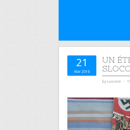
UN ÉT
21
SLOC
Mar 2016
by
Luocine
⋅
1