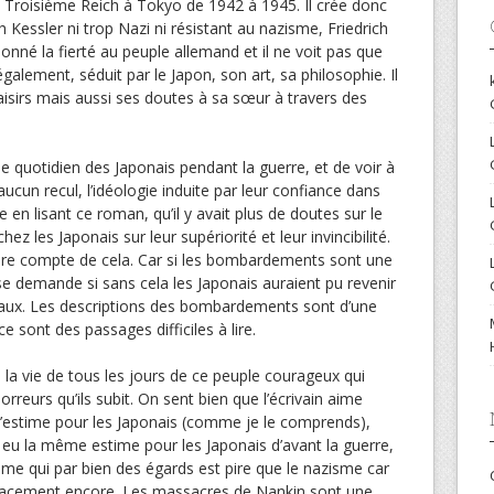
Troisième Reich à Tokyo de 1942 à 1945. Il crée donc
h Kessler ni trop Nazi ni résistant au nazisme, Friedrich
edonné la fierté au peuple allemand et il ne voit pas que
également, séduit par le Japon, son art, sa philosophie. Il
isirs mais aussi ses doutes à sa sœur à travers des
 le quotidien des Japonais pendant la guerre, et de voir à
aucun recul, l’idéologie induite par leur confiance dans
en lisant ce roman, qu’il y avait plus de doutes sur le
z les Japonais sur leur supériorité et leur invincibilité.
ndre compte de cela. Car si les bombardements sont une
e demande si sans cela les Japonais auraient pu revenir
ux. Les descriptions des bombardements sont d’une
e sont des passages difficiles à lire.
de la vie de tous les jours de ce peuple courageux qui
orreurs qu’ils subit. On sent bien que l’écrivain aime
 d’estime pour les Japonais (comme je le comprends),
 eu la même estime pour les Japonais d’avant la guerre,
ime qui par bien des égards est pire que le nazisme car
ficacement encore. Les massacres de Nankin sont une