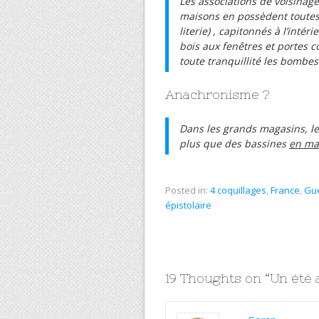
Les associations de voisinage
maisons en possèdent toutes 
literie) , capitonnés à l’int
bois aux fenêtres et portes c
toute tranquillité les bombes
Anachronisme ?
Dans les grands magasins, l
plus que des bassines
en mat
Posted in:
4 coquillages
,
France
,
Gue
épistolaire
19 Thoughts on “
Un été