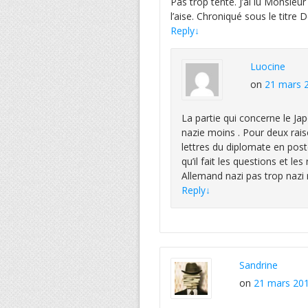
Pas trop tenté. J’ai lu Monsie
l’aise. Chroniqué sous le titre
Reply
↓
Luocine
on
21 mars 2
La partie qui concerne le Ja
nazie moins . Pour deux rais
lettres du diplomate en post
qu’il fait les questions et le
Allemand nazi pas trop nazi
Reply
↓
Sandrine
on
21 mars 201