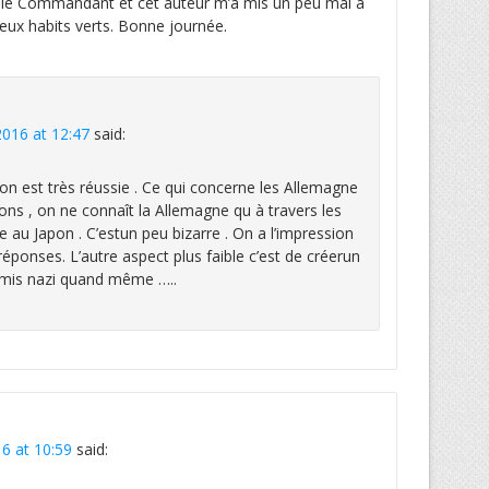
ur le Commandant et cet auteur m’a mis un peu mal à
 Deux habits verts. Bonne journée.
016 at 12:47
said:
pon est très réussie . Ce qui concerne les Allemagne
ons , on ne connaît la Allemagne qu à travers les
e au Japon . C’estun peu bizarre . On a l’impression
s réponses. L’autre aspect plus faible c’est de créerun
 mis nazi quand même …..
6 at 10:59
said: