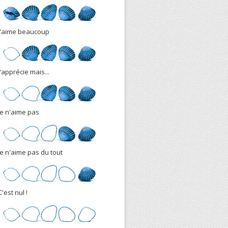
J'aime beaucoup
J'apprécie mais...
Je n'aime pas
Je n'aime pas du tout
C'est nul !