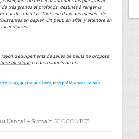
, enseignent un excellent abri dans les placards (les
de très grands et profonds, destinés à ranger la
érieur par des matelas. Tout cela dans des maisons de
oulissantes en papier. On peut, en effet, y attendre en
 incendiaires.
e rayon d’équipements de salles de bains ne propose
ière plastique
ou des baquets de bois.
rre 39-45
,
guerre nucléaire
,
Mes préférences
,
roman
 au Kansai – Romain SLOCOMBE
”