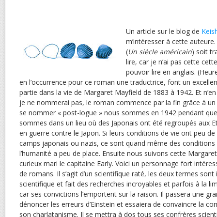
Un article sur le blog de
Keis
m’intéresser à cette auteure. 
(
Un siècle américain
) soit t
lire, car je n’ai pas cette ce
pouvoir lire en anglais. (Heu
en l’occurrence pour ce roman une traductrice, font un excellent 
partie dans la vie de Margaret Mayfield de 1883 à 1942. Et n’en
je ne nommerai pas, le roman commence par la fin grâce à un p
se nommer « post-logue » nous sommes en 1942 pendant que
sommes dans un lieu où des Japonais ont été regroupés aux Et
en guerre contre le Japon. Si leurs conditions de vie ont peu de
camps japonais ou nazis, ce sont quand même des conditions d
l’humanité a peu de place. Ensuite nous suivons cette Margaret
curieux mari le capitaine Early. Voici un personnage fort intéres
de romans. Il s’agit d’un scientifique raté, les deux termes sont
scientifique et fait des recherches incroyables et parfois à la li
car ses convictions l’emportent sur la raison. Il passera une gra
dénoncer les erreurs d’Einstein et essaiera de convaincre la c
son charlatanisme. Il se mettra à dos tous ses confrères scient