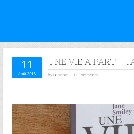
UNE VIE À PART – J
11
Août 2018
by
Luocine
⋅
12 Comments