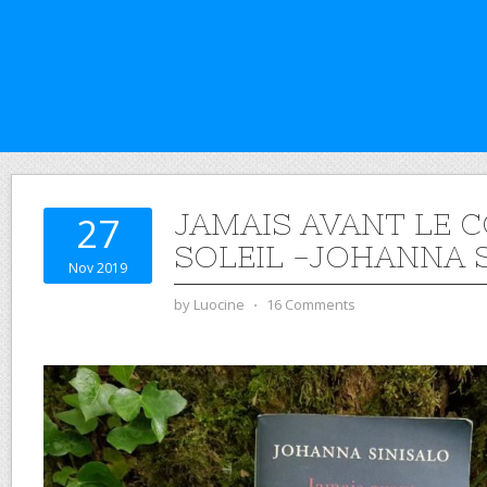
JAMAIS AVANT LE 
27
SOLEIL -JOHANNA 
Nov 2019
by
Luocine
⋅
16 Comments