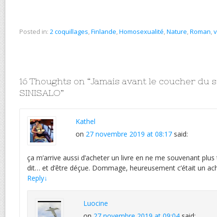
Posted in:
2 coquillages
,
Finlande
,
Homosexualité
,
Nature
,
Roman
,
v
16 Thoughts on “
Jamais avant le coucher du s
SINISALO
”
Kathel
on
27 novembre 2019 at 08:17
said:
ça m’arrive aussi d’acheter un livre en ne me souvenant plus 
dit… et d’être déçue. Dommage, heureusement c’était un acha
Reply
↓
Luocine
on
27 novembre 2019 at 09:04
said: