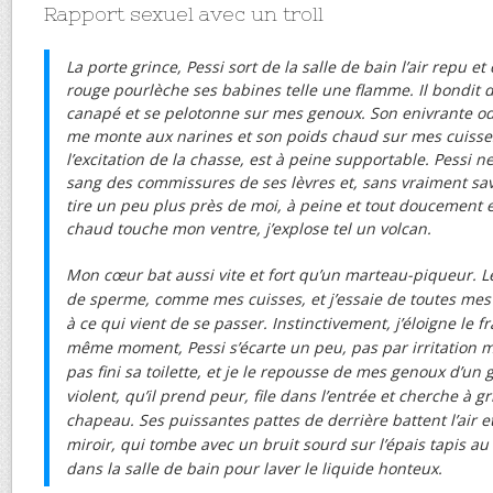
Rapport sexuel avec un troll
La porte grince, Pessi sort de la salle de bain l’air repu et
rouge pourlèche ses babines telle une flamme. Il bondit d
canapé et se pelotonne sur mes genoux. Son enivrante od
me monte aux narines et son poids chaud sur mes cuisse
l’excitation de la chasse, est à peine supportable. Pessi 
sang des commissures de ses lèvres et, sans vraiment savoi
tire un peu plus près de moi, à peine et tout doucement
chaud touche mon ventre, j’explose tel un volcan.
Mon cœur bat aussi vite et fort qu’un marteau-piqueur. Le
de sperme, comme mes cuisses, et j’essaie de toutes mes
à ce qui vient de se passer. Instinctivement, j’éloigne le f
même moment, Pessi s’écarte un peu, pas par irritation m
pas fini sa toilette, et je le repousse de mes genoux d’un
violent, qu’il prend peur, file dans l’entrée et cherche à g
chapeau. Ses puissantes pattes de derrière battent l’air e
miroir, qui tombe avec un bruit sourd sur l’épais tapis 
dans la salle de bain pour laver le liquide honteux.