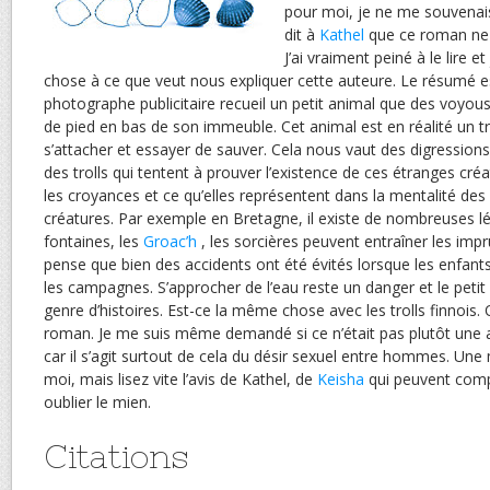
pour moi, je ne me souvenais
dit à
Kathel
que ce roman ne m
J’ai vraiment peiné à le lire e
chose à ce que veut nous expliquer cette auteure. Le résumé 
photographe publicitaire recueil un petit animal que des voyou
de pied en bas de son immeuble. Cet animal est en réalité un t
s’attacher et essayer de sauver. Cela nous vaut des digressions
des trolls qui tentent à prouver l’existence de ces étranges cré
les croyances et ce qu’elles représentent dans la mentalité des
créatures. Par exemple en Bretagne, il existe de nombreuses 
fontaines, les
Groac’h
, les sorcières peuvent entraîner les impr
pense que bien des accidents ont été évités lorsque les enfant
les campagnes. S’approcher de l’eau reste un danger et le petit 
genre d’histoires. Est-ce la même chose avec les trolls finnois.
roman. Je me suis même demandé si ce n’était pas plutôt une 
car il s’agit surtout de cela du désir sexuel entre hommes. Un
moi, mais lisez vite l’avis de Kathel, de
Keisha
qui peuvent comp
oublier le mien.
Citations