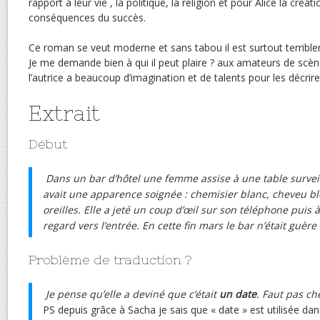
rapport à leur vie , la politique, la religion et pour Alice la créatio
conséquences du succès.
Ce roman se veut moderne et sans tabou il est surtout terrible
Je me demande bien à qui il peut plaire ? aux amateurs de scèn
l’autrice a beaucoup d’imagination et de talents pour les décrire
Extrait
Début
Dans un bar d’hôtel une femme assise à une table surveilla
avait une apparence soignée : chemisier blanc, cheveu bl
oreilles. Elle a jeté un coup d’œil sur son téléphone puis
regard vers l’entrée. En cette fin mars le bar n’était guère
Problème de traduction ?
Je pense qu’elle a deviné que c’était
un date
. Faut pas ch
PS depuis grâce à Sacha je sais que « date » est utilisée dan