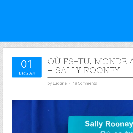
OÙ ES-TU, MONDE 
01
– SALLY ROONEY
Déc 2024
by
Luocine
⋅
18 Comments