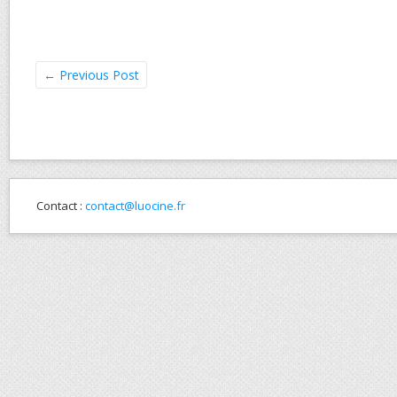
←
Previous Post
Contact :
contact@luocine.fr