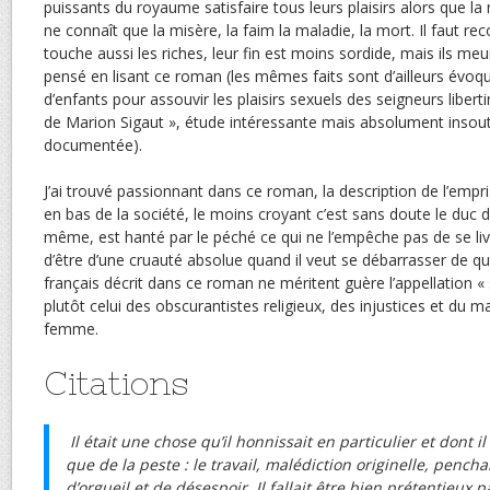
puissants du royaume satisfaire tous leurs plaisirs alors que la
ne connaît que la misère, la faim la maladie, la mort. Il faut re
touche aussi les riches, leur fin est moins sordide, mais ils meu
pensé en lisant ce roman (les mêmes faits sont d’ailleurs évoq
d’enfants pour assouvir les plaisirs sexuels des seigneurs libert
de Marion Sigaut », étude intéressante mais absolument insout
documentée).
J’ai trouvé passionnant dans ce roman, la description de l’empri
en bas de la société, le moins croyant c’est sans doute le duc de 
même, est hanté par le péché ce qui ne l’empêche pas de se livr
d’être d’une cruauté absolue quand il veut se débarrasser de que
français décrit dans ce roman ne méritent guère l’appellation «
plutôt celui des obscurantistes religieux, des injustices et du m
femme.
Citations
Il était une chose qu’il honnissait en particulier et dont i
que de la peste : le travail, malédiction originelle, pench
d’orgueil et de désespoir. Il fallait être bien prétentieux