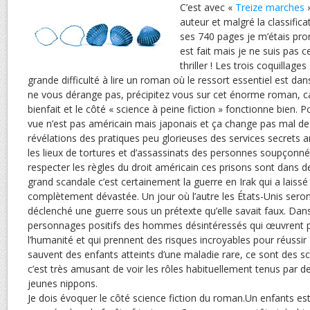
C’est avec «
Treize marches
»
auteur et malgré la classificati
ses 740 pages je m’étais promi
est fait mais je ne suis pas ce
thriller ! Les trois coquillage
grande difficulté à lire un roman où le ressort essentiel est dan
ne vous dérange pas, précipitez vous sur cet énorme roman, car
bienfait et le côté « science à peine fiction » fonctionne bien. P
vue n’est pas américain mais japonais et ça change pas mal de
révélations des pratiques peu glorieuses des services secrets a
les lieux de tortures et d’assassinats des personnes soupçonn
respecter les règles du droit américain ces prisons sont dans d
grand scandale c’est certainement la guerre en Irak qui a laissé
complètement dévastée. Un jour où l’autre les États-Unis seron
déclenché une guerre sous un prétexte qu’elle savait faux. Dans
personnages positifs des hommes désintéressés qui œuvrent po
l’humanité et qui prennent des risques incroyables pour réussi
sauvent des enfants atteints d’une maladie rare, ce sont des sci
c’est très amusant de voir les rôles habituellement tenus par 
jeunes nippons.
Je dois évoquer le côté science fiction du roman.Un enfants es