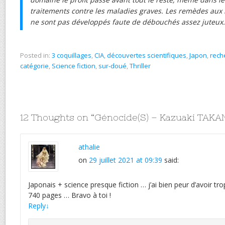
traitements contre les maladies graves. Les remèdes aux i
ne sont pas développés faute de débouchés assez juteux.
Posted in:
3 coquillages
,
CIA
,
découvertes scientifiques
,
Japon
,
rech
catégorie
,
Science fiction
,
sur-doué
,
Thriller
12 Thoughts on “
Génocide(S) – Kazuaki TAK
athalie
on
29 juillet 2021 at 09:39
said:
Japonais + science presque fiction … j’ai bien peur d’avoir tr
740 pages … Bravo à toi !
Reply
↓