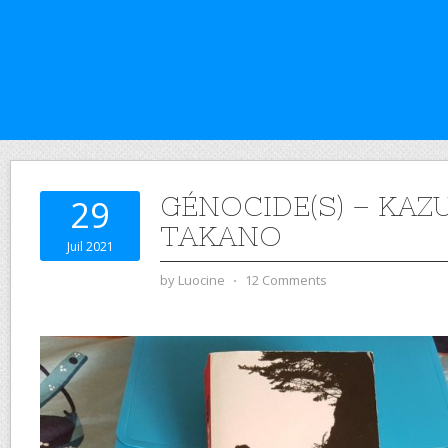
GÉNOCIDE(S) – KAZ
29
TAKANO
Juil 2021
by
Luocine
⋅
12 Comments