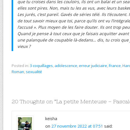
que tu croises dans les couloirs, ils ont un balai et un sea
elles sont pires. Non, mais tu les as vus, avec leurs basket
Les jurés, c’est pareil. Gavés de séries télé. Ils t’écoutent. 
de tout savoir mieux que toi, parce qu’ils ont vu l’intégrale
l’accusé ». Plus moyen de les faire douter. Ils ont trop pe
Quand je pense à tout ceux que je faisais acquitter avant ! 
une palanquée de coupable là-dedans… dis, tu crois que j
vieux ?
Posted in:
3 coquillages
,
adolescence
,
erreur judiciaire
,
France
,
Har
Roman
,
sexualité
20 Thoughts on “
La petite Menteuse – Pasc
keisha
on
27 novembre 2022 at 07:51
said: