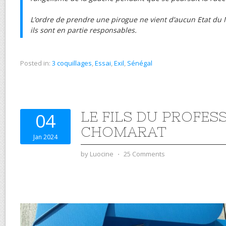
L’ordre de prendre une pirogue ne vient d’aucun Etat d
ils sont en partie responsables.
Posted in:
3 coquillages
,
Essai
,
Exil
,
Sénégal
LE FILS DU PROFES
04
CHOMARAT
Jan 2024
by
Luocine
⋅
25 Comments