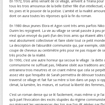
En 1972, trois amis venant de ce village, arrivent à Tirana pour 
tous les trois amoureux de la belle Esther fille d’un intellectuel
les joies et le pouvoir de la poésie. L’amitié et la rivalité amo
dont on aura toutes les réponses qu’à la fin du roman.
En 1980 deux jeunes Elora et Agon sont très amis parfois Niko 
Durim les rejoignent. La vie au village se serait passée à peu 
n’est qu’un envoyé du parti (l’un des trois amis qui étaient allés
veut absolument collectiviser et faire obéir tout ce petit mond
La description de l’absurdité communiste qui, par exemple, obli
coupe de cheveux au centimètre près pour ne pas risquer de se f
très proche de la réalité.
En 1990, c’est une autre horreur qui secoue le village : la dett
communisme ne suffisait pas, l’Albanie obéit aux traditions ances
entrainera trois meurtres et on craint même que cela se perpé
assez vite que l’enquête de Sarah permettra de dénouer toutes 
traversé ce village et fait fuir sa mère si loin dans un pays si op
climat, la lumière, les mœurs, et surtout la liberté des femmes, 
C’est un roman dense qui se lit facilement, mais même si je l’ai 
qu’à part l’évocation des excès stupides du régime communiste 
qui régissent les vengeances des lois que l’on dit gérées par l’ho