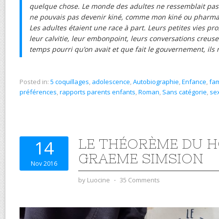
quelque chose. Le monde des adultes ne ressemblait pas à
ne pouvais pas devenir kiné, comme mon kiné ou pharmaci
Les adultes étaient une race à part. Leurs petites vies p
leur calvitie, leur embonpoint, leurs conversations creuses
temps pourri qu’on avait et que fait le gouvernement, ils 
Posted in:
5 coquillages
,
adolescence
,
Autobiographie
,
Enfance
,
fam
préférences
,
rapports parents enfants
,
Roman
,
Sans catégorie
,
sex
LE THÉORÈME DU 
14
GRAEME SIMSION
Nov 2016
by
Luocine
⋅
35 Comments