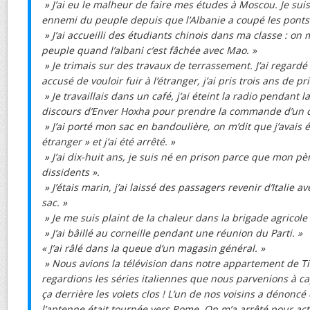
» J’ai eu le malheur de faire mes études à Moscou. Je su
ennemi du peuple depuis que l’Albanie a coupé les ponts 
» J’ai accueilli des étudiants chinois dans ma classe : on
peuple quand l’albani c’est fâchée avec Mao. »
» Je trimais sur des travaux de terrassement. J’ai regardé 
accusé de vouloir fuir à l’étranger, j’ai pris trois ans de pr
» Je travaillais dans un café, j’ai éteint la radio pendant 
discours d’Enver Hoxha pour prendre la commande d’un c
» J’ai porté mon sac en bandoulière, on m’dit que j’avais ét
étranger » et j’ai été arrêté. »
» J’ai dix-huit ans, je suis né en prison parce que mon p
dissidents ».
» J’étais marin, j’ai laissé des passagers revenir d’Italie 
sac. »
» Je me suis plaint de la chaleur dans la brigade agricole o
» J’ai bâillé au corneille pendant une réunion du Parti. »
« J’ai râlé dans la queue d’un magasin général. »
» Nous avions la télévision dans notre appartement de Ti
regardions les séries italiennes que nous parvenions à ca
ça derrière les volets clos ! L’un de nos voisins a dénonc
l’antenne était tournée vers Rome. On m’a arrêté pour activ