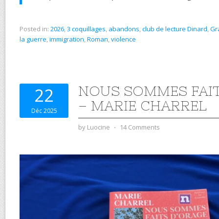
Posted in:
2026
,
3 coquillages
,
abandons
,
club de lecture Dinard
,
Gr
la guerre
,
immigration
,
Roman
,
violence
NOUS SOMMES FAIT
22
– MARIE CHARREL
Déc 2025
by
Luocine
⋅
14 Comments