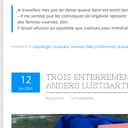
Je travaillais mes pas de danse quand Gene est entré d
– Il me semble que les statistiques de longévité reposent
des femmes vivantes, Don.
Il faisait allusion au squelette que j’utilisais pour m’entraî
Posted in:
5 coquillages
,
Australie
,
Humour
,
Mes préférences
,
Rom
TROIS ENTERREMEN
12
ANDERS LUSTGART
Jan 2026
by
Luocine
⋅
14 Comments