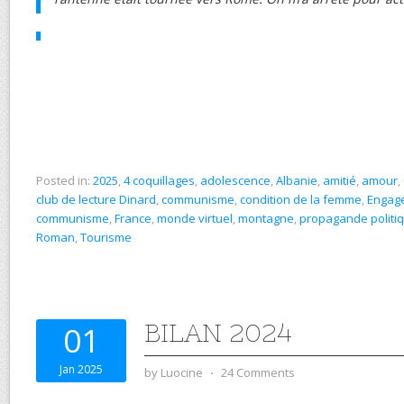
Posted in:
2025
,
4 coquillages
,
adolescence
,
Albanie
,
amitié
,
amour
,
club de lecture Dinard
,
communisme
,
condition de la femme
,
Engage
communisme
,
France
,
monde virtuel
,
montagne
,
propagande politi
Roman
,
Tourisme
BILAN 2024
01
Jan 2025
by
Luocine
⋅
24 Comments