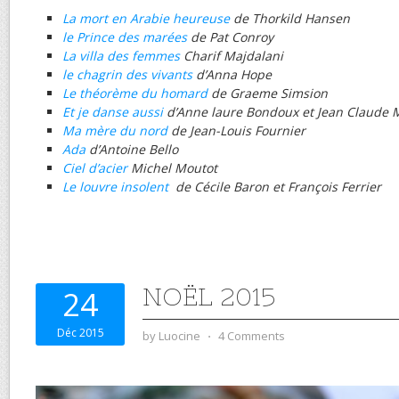
La mort en Arabie heureuse
de Thorkild Hansen
le Prince des marées
de Pat Conroy
La villa des femmes
Charif Majdalani
le chagrin des vivants
d’Anna Hope
Le théorème du homard
de Graeme Simsion
Et je danse aussi
d’Anne laure Bondoux et Jean Claude 
Ma mère du nord
de Jean-Louis Fournier
Ada
d’Antoine Bello
Ciel d’acier
Michel Moutot
Le louvre insolent
de Cécile Baron et François Ferrier
NOËL 2015
24
Déc 2015
by
Luocine
⋅
4 Comments