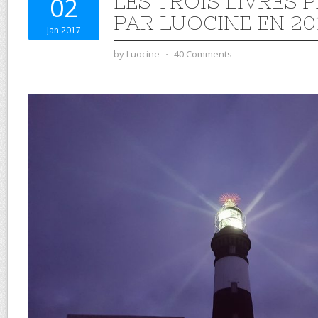
LES TROIS LIVRES P
02
PAR LUOCINE EN 20
Jan 2017
by
Luocine
⋅
40 Comments