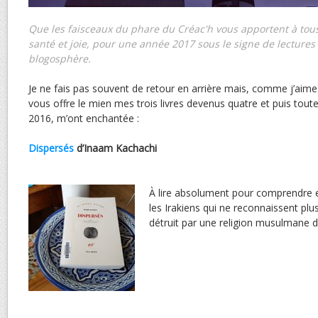
Que les faisceaux du phare du Créac'h vous apportent à tous
santé et joie, pour une année 2017 sous le signe de lectures
blogosphère.
Je ne fais pas souvent de retour en arrière mais, comme j’aime b
vous offre le mien mes trois livres devenus quatre et puis toute
2016, m’ont enchantée :
Dispersés
d’Inaam Kachachi
À lire absolument pour comprendre e
les Irakiens qui ne reconnaissent plu
détruit par une religion musulmane d