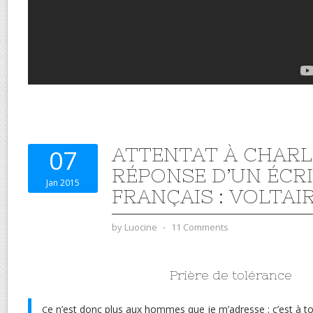
ATTENTAT À CHARL
07
RÉPONSE D’UN ÉCR
Jan 2015
FRANÇAIS : VOLTAI
by
Luocine
⋅
11 Comments
Prière de tolérance
e n’est donc plus aux hommes que je m’adresse ; c’est à toi
C