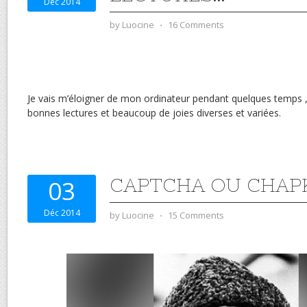
Déc 2014
by
Luocine
⋅
16 Comments
Je vais m’éloigner de mon ordinateur pendant quelques temps ,
bonnes lectures et beaucoup de joies diverses et variées.
CAPTCHA OU CHAPK
03
Déc 2014
by
Luocine
⋅
15 Comments