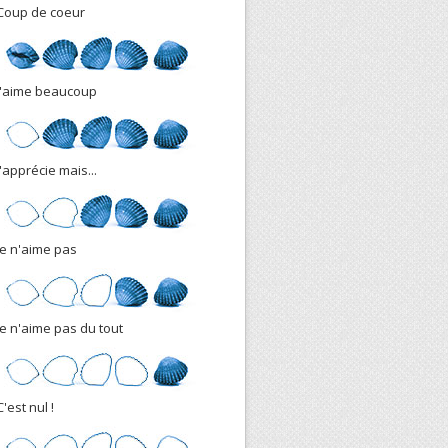
Coup de coeur
J'aime beaucoup
J'apprécie mais...
Je n'aime pas
Je n'aime pas du tout
C'est nul !