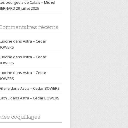
Les bourgeois de Calais – Michel
BERNARD
29 juillet 2026
Commentaires récents
Luocine
dans
Astra – Cedar
BOWERS
Luocine
dans
Astra – Cedar
BOWERS
Luocine
dans
Astra – Cedar
BOWERS
Aifelle
dans
Astra – Cedar BOWERS
Cath L
dans
Astra – Cedar BOWERS
Mes coquillages