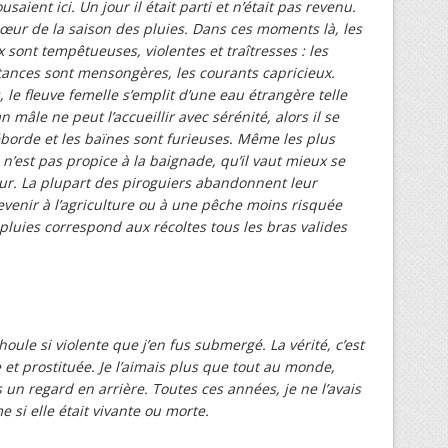
usaient ici. Un jour il était parti et n’était pas revenu.
cœur de la saison des pluies. Dans ces moments là, les
sont tempêtueuses, violentes et traîtresses : les
stances sont mensongères, les courants capricieux.
 le fleuve femelle s’emplit d’une eau étrangère telle
mâle ne peut l’accueillir avec sérénité, alors il se
déborde et les baïnes sont furieuses. Même les plus
n’est pas propice à la baignade, qu’il vaut mieux se
eur. La plupart des piroguiers abandonnent leur
evenir à l’agriculture ou à une pêche moins risquée
 pluies correspond aux récoltes tous les bras valides
ule si violente que j’en fus submergé. La vérité, c’est
et prostituée. Je l’aimais plus que tout au monde,
s un regard en arrière. Toutes ces années, je ne l’avais
 si elle était vivante ou morte.