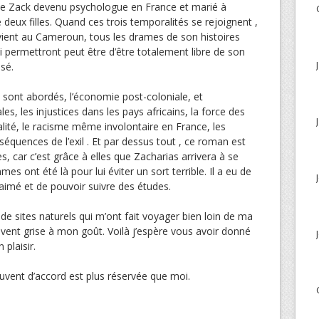
x de Zack devenu psychologue en France et marié à
 deux filles. Quand ces trois temporalités se rejoignent ,
 revient au Cameroun, tous les drames de son histoires
ui permettront peut être d’être totalement libre de son
sé.
s sont abordés, l’économie post-coloniale, et
les, les injustices dans les pays africains, la force des
inalité, le racisme même involontaire en France, les
onséquences de l’exil . Et par dessus tout , ce roman est
car c’est grâce à elles que Zacharias arrivera à se
s ont été là pour lui éviter un sort terrible. Il a eu de
e aimé et de pouvoir suivre des études.
s de sites naturels qui m’ont fait voyager bien loin de ma
vent grise à mon goût. Voilà j’espère vous avoir donné
 plaisir.
ouvent d’accord est plus réservée que moi.