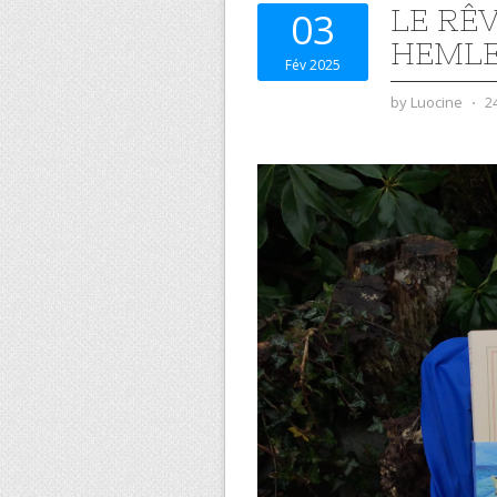
LE RÊ
03
HEML
Fév 2025
by
Luocine
⋅
2