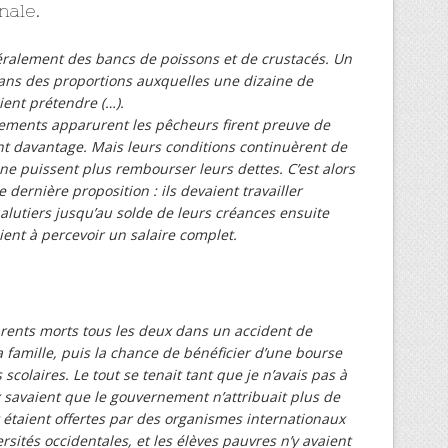
nale.
ttéralement des bancs de poissons et de crustacés. Un
dans des proportions auxquelles une dizaine de
ient prétendre (…).
ements apparurent les pêcheurs firent preuve de
ent davantage. Mais leurs conditions continuèrent de
 ne puissent plus rembourser leurs dettes. C’est alors
e dernière proposition : ils devaient travailler
lutiers jusqu’au solde de leurs créances ensuite
nt à percevoir un salaire complet.
 parents morts tous les deux dans un accident de
la famille, puis la chance de bénéficier d’une bourse
scolaires. Le tout se tenait tant que je n’avais pas à
 savaient que le gouvernement n’attribuait plus de
t étaient offertes par des organismes internationaux
sités occidentales, et les élèves pauvres n’y avaient