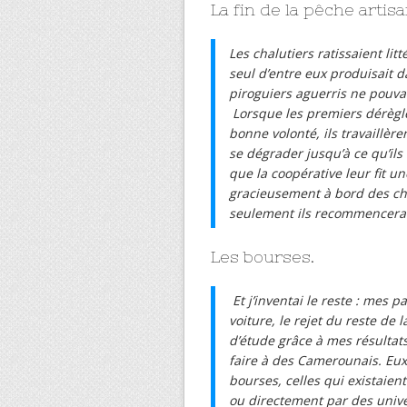
La fin de la pêche artisa
Les chalutiers ratissaient li
seul d’entre eux produisait 
piroguiers aguerris ne pouva
Lorsque les premiers dérègl
bonne volonté, ils travaillèr
se dégrader jusqu’à ce qu’ils
que la coopérative leur fit un
gracieusement à bord des cha
seulement ils recommenceraie
Les bourses.
Et j’inventai le reste : mes
voiture, le rejet du reste de 
d’étude grâce à mes résultats 
faire à des Camerounais. Eux
bourses, celles qui existaien
ou directement par des univer