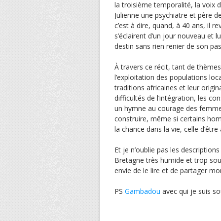
la troisième temporalité, la voi
Julienne une psychiatre et père de
c’est à dire, quand, à 40 ans, il
s’éclairent d’un jour nouveau et l
destin sans rien renier de son pas
À travers ce récit, tant de thème
l’exploitation des populations loca
traditions africaines et leur orig
difficultés de l’intégration, les c
un hymne au courage des femmes, 
construire, même si certains homme
la chance dans la vie, celle d’êtr
Et je n’oublie pas les description
Bretagne très humide et trop sou
envie de le lire et de partager mon
PS
Gambadou
avec qui je suis s