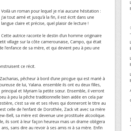
Voilà un roman pour lequel je n’ai aucune hésitation :
j’ai tout aimé et jusqu’à la fin, il est écrit dans une
langue claire et précise, quel plaisir de lecture !
Cette autrice raconte le destin d’un homme originaire
it village sur la côte camerounaise, Campo, qui était
de l’enfance de sa mère, et qui devient peu à peu une
nstruisent ce récit.
Zacharias, pêcheur à bord d’une pirogue qui est marié à
euse de lui, Yalana. ensemble ils ont eu deux filles,
rincipal et Myriam la petite sœur. Ensemble, il verront
 peu à peu la pêche traditionnelle bien aidée en cela par
stière, c’est sa vie et ses rêves qui donneront le titre au
st celle de l’enfant de Dorothée, Zack vit avec sa mère
ew-Bell, sa mère est devenue une prostituée alcoolique.
ble, ils sont à leur façon heureux mais un drame obligera
ans, sans dire au revoir à ses amis ni à sa mère. Enfin