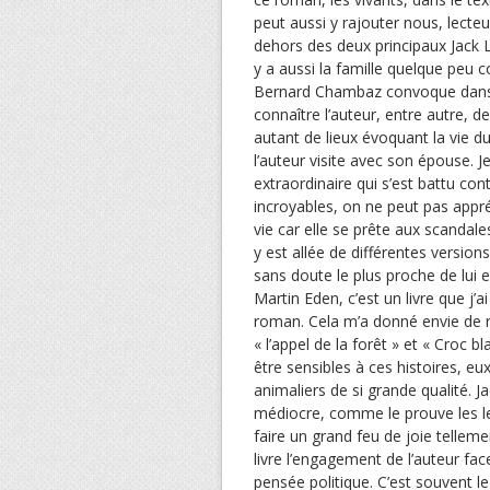
peut aussi y rajouter nous, lecteu
dehors des deux principaux Jack 
y a aussi la famille quelque peu 
Bernard Chambaz convoque dans c
connaître l’auteur, entre autre, de
autant de lieux évoquant la vie du
l’auteur visite avec son épouse. 
extraordinaire qui s’est battu cont
incroyables, on ne peut pas appr
vie car elle se prête aux scandal
y est allée de différentes versio
sans doute le plus proche de lui 
Martin Eden, c’est un livre que j’a
roman. Cela m’a donné envie de r
« l’appel de la forêt » et « Croc b
être sensibles à ces histoires, 
animaliers de si grande qualité. 
médiocre, comme le prouve les lett
faire un grand feu de joie tellem
livre l’engagement de l’auteur fac
pensée politique. C’est souvent le