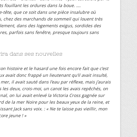
ts fouillant les ordures dans la boue. ….
tête, que ce soit dans une pièce insalubre où
es, chez des marchands de sommeil qui louent très
ulement, dans des logements exigus, sordides des
ères, parfois sans fenêtre, presque toujours sans
vira dans ses nouvelles
on histoire et le hasard une fois encore fait que c’est
ux avait donc frappé un lieutenant qu’il avait insulté,
 mer, il avait sauté dans l’eau par réflexe, mais j’aurais
 les deux, crois-moi, un canot les avais repêchés, on
unal, on lui avait enlevé la Victoria Cross gagnée sur
d de la mer Noire pour les beaux yeux de la reine, et
issant Jack sans voix. : « Ne te laisse pas vieillir, mon
ore jeune ! »