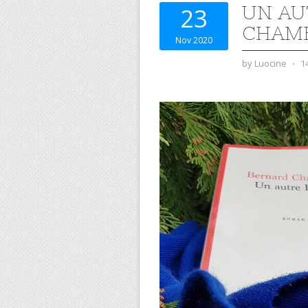
UN AU
23
CHAM
Nov 2020
by
Luocine
⋅
1