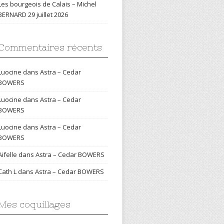
Les bourgeois de Calais – Michel
BERNARD
29 juillet 2026
Commentaires récents
Luocine
dans
Astra – Cedar
BOWERS
Luocine
dans
Astra – Cedar
BOWERS
Luocine
dans
Astra – Cedar
BOWERS
Aifelle
dans
Astra – Cedar BOWERS
Cath L
dans
Astra – Cedar BOWERS
Mes coquillages