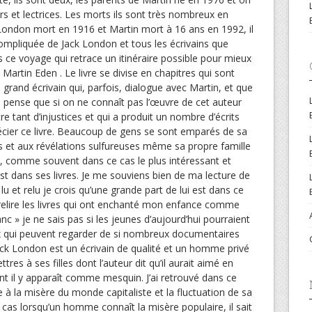
rs et lectrices. Les morts ils sont très nombreux en
London mort en 1916 et Martin mort à 16 ans en 1992, il
compliquée de Jack London et tous les écrivains que
e voyage qui retrace un itinéraire possible pour mieux
 Martin Eden . Le livre se divise en chapitres qui sont
 grand écrivain qui, parfois, dialogue avec Martin, et que
Je pense que si on ne connaît pas l’œuvre de cet auteur
re tant d’injustices et qui a produit un nombre d’écrits
écier ce livre. Beaucoup de gens se sont emparés de sa
es et aux révélations sulfureuses même sa propre famille
ns, comme souvent dans ce cas le plus intéressant et
est dans ses livres. Je me souviens bien de ma lecture de
i lu et relu je crois qu’une grande part de lui est dans ce
elire les livres qui ont enchanté mon enfance comme
lanc » je ne sais pas si les jeunes d’aujourd’hui pourraient
eux qui peuvent regarder de si nombreux documentaires
Jack London est un écrivain de qualité et un homme privé
res à ses filles dont l’auteur dit qu’il aurait aimé en
ent il y apparaît comme mesquin. J’ai retrouvé dans ce
e à la misère du monde capitaliste et la fluctuation de sa
 cas lorsqu’un homme connaît la misère populaire, il sait