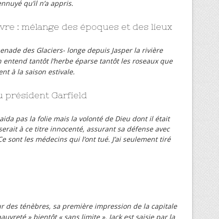
ennuyé qu’il n’a appris.
 livre : mélange des époques et des lieux
enade des Glaciers- longe depuis Jasper la rivière
n entend tantôt l’herbe éparse tantôt les roseaux que
t à la saison estivale.
u président Garfield
aida pas la folie mais la volonté de Dieu dont il était
 serait à ce titre innocenté, assurant sa défense avec
 sont les médecins qui l’ont tué. J’ai seulement tiré
 des ténèbres, sa première impression de la capitale
uvreté » bientôt « sans limite ». Jack est saisie par la