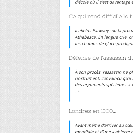
d’école où il s’est davantage 
Ce qui rend difficile le
Icefields Parkway -ou la prom
Athabasca. En langue crie, o
les champs de glace prodiguen
Défense de l’assassin d
À son procès, l’assassin ne pl
l’instrument, convaincu qu’il
des arguments spécieux : » Ce
. »
Londres en 1900…
Avant même d’arriver au cœur
mondiale et d’une « abjecte pa