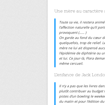
Une mère au caractère 
Toute sa vie, il restera anim
l’affection naturelle qu’il por
provoquent (…… )
On garde au fond du cœur d
quelquefois, trop de relief. 
mère ne lui ait dispensé auc
l’épidémie de diphtérie ou un
et lui. Ce jour-là, Flora dem
même cercueil.
L’enfance de Jack Lond
Il n’y a pas que les livres dan
plutôt contribuer au budget f
pistes d’un bowling le weeken
du matin et pour l’édition du 