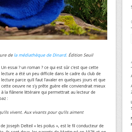
ture de
la médiathèque de Dinard.
Édition Seuil
Un essai ? un roman ? ce qui est sûr c’est que cette
lecture a été un peu difficile dans le cadre du club de
lecture parce qu’il faut l’avaler en quelques jours et que
cette oeuvre ne s’y prête guère elle conviendrait mieux
à la flânerie littéraire qui permettrait au lecteur de
az :
’ils vivent. Aux vivants pour qu’ils aiment
 de Joseph Delteil « les poilus », est le fil conducteur de
te, ils sont deux, les parents de Martin né en 1976 et on