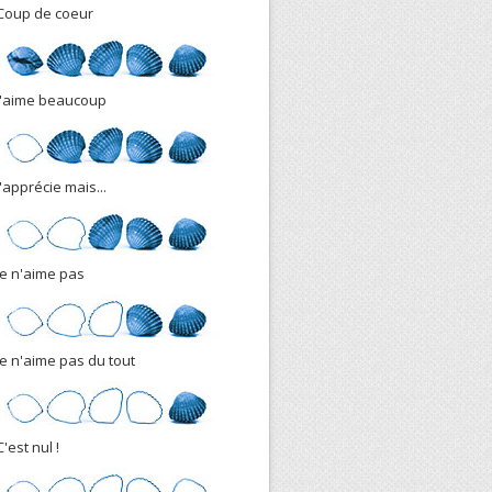
Coup de coeur
J'aime beaucoup
J'apprécie mais...
Je n'aime pas
Je n'aime pas du tout
C'est nul !