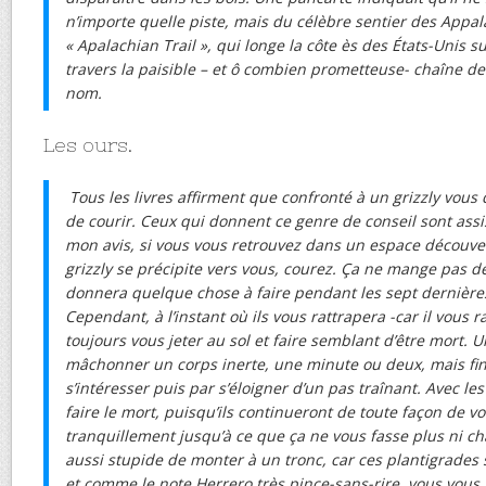
n’importe quelle piste, mais du célèbre sentier des Appa
« Apalachian Trail », qui longe la côte ès des États-Unis s
travers la paisible – et ô combien prometteuse- chaîne
nom.
Les ours.
Tous les livres affirment que confronté à un grizzly vous
de courir. Ceux qui donnent ce genre de conseil sont assis
mon avis, si vous vous retrouvez dans un espace découve
grizzly se précipite vers vous, courez. Ça ne mange pas d
donnera quelque chose à faire pendant les sept dernières
Cependant, à l’instant où ils vous rattrapera -car il vous 
toujours vous jeter au sol et faire semblant d’être mort. U
mâchonner un corps inerte, une minute ou deux, mais fi
s’intéresser puis par s’éloigner d’un pas traînant. Avec les 
faire le mort, puisqu’ils continueront de toute façon de v
tranquillement jusqu’à ce que ça ne vous fasse plus ni chau
aussi stupide de monter à un tronc, car ces plantigrades 
et comme le note Herrero très pince-sans-rire, vous vous