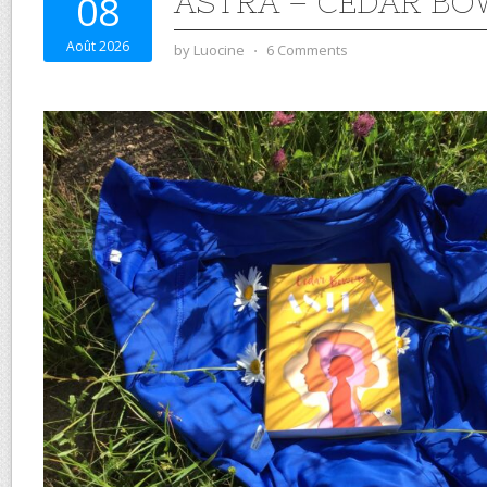
ASTRA – CEDAR BO
08
Août 2026
by
Luocine
⋅
6 Comments