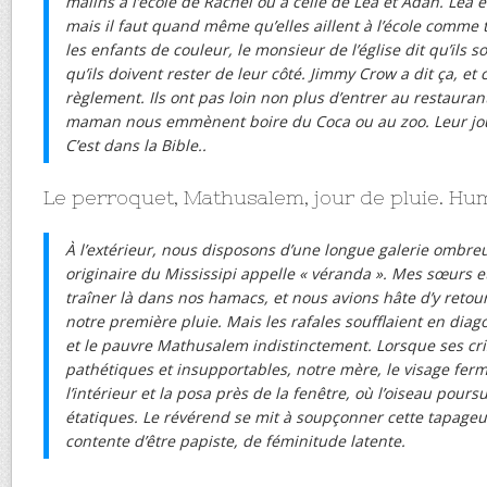
malins à l’école de Rachel ou à celle de Léa et Adah. Léa
mais il faut quand même qu’elles aillent à l’école comme
les enfants de couleur, le monsieur de l’église dit qu’ils
qu’ils doivent rester de leur côté. Jimmy Crow a dit ça, et c’
règlement. Ils ont pas loin non plus d’entrer au restauran
maman nous emmènent boire du Coca ou au zoo. Leur jour 
C’est dans la Bible..
Le perroquet, Mathusalem, jour de pluie. H
À l’extérieur, nous disposons d’une longue galerie ombr
originaire du Mississipi appelle « véranda ». Mes sœurs 
traîner là dans nos hamacs, et nous avions hâte d’y reto
notre première pluie. Mais les rafales soufflaient en diag
et le pauvre Mathusalem indistinctement. Lorsque ses cri
pathétiques et insupportables, notre mère, le visage ferm
l’intérieur et la posa près de la fenêtre, où l’oiseau pour
étatiques. Le révérend se mit à soupçonner cette tapageu
contente d’être papiste, de féminitude latente.