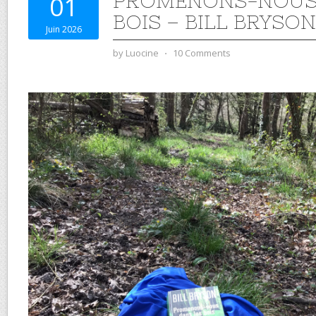
PROMENONS-NOUS 
01
BOIS – BILL BRYSON
Juin 2026
by
Luocine
⋅
10 Comments