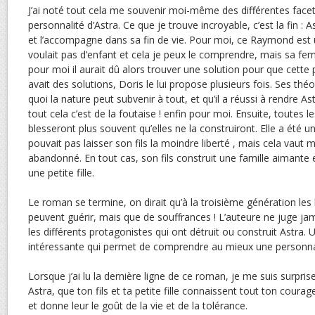
J’ai noté tout cela me souvenir moi-même des différentes facett
personnalité d’Astra. Ce que je trouve incroyable, c’est la fin : 
et l’accompagne dans sa fin de vie. Pour moi, ce Raymond est u
voulait pas d’enfant et cela je peux le comprendre, mais sa f
pour moi il aurait dû alors trouver une solution pour que cette pet
avait des solutions, Doris le lui propose plusieurs fois. Ses 
quoi la nature peut subvenir à tout, et qu’il a réussi à rendre As
tout cela c’est de la foutaise ! enfin pour moi. Ensuite, toutes l
blesseront plus souvent qu’elles ne la construiront. Elle a été 
pouvait pas laisser son fils la moindre liberté , mais cela vaut 
abandonné. En tout cas, son fils construit une famille aimante et
une petite fille.
Le roman se termine, on dirait qu’à la troisième génération les
peuvent guérir, mais que de souffrances ! L’auteure ne juge jama
les différents protagonistes qui ont détruit ou construit Astra. 
intéressante qui permet de comprendre au mieux une personnal
Lorsque j’ai lu la dernière ligne de ce roman, je me suis surpri
Astra, que ton fils et ta petite fille connaissent tout ton coura
et donne leur le goût de la vie et de la tolérance.