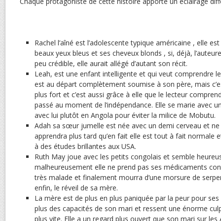
Chaque protagoniste de cette histoire apporte un éclairage diff
Rachel l’aîné est l’adolescente typique américaine , elle es
beaux yeux bleus et ses cheveux blonds , si, déjà, l’auteur
peu crédible, elle aurait allégé d’autant son récit.
Leah, est une enfant intelligente et qui veut comprendre le
est au départ complètement soumise à son père, mais c’est 
plus fort et c’est aussi grâce à elle que le lecteur comprend
passé au moment de l’indépendance. Elle se marie avec un 
avec lui plutôt en Angola pour éviter la milice de Mobutu.
Adah sa sœur jumelle est née avec un demi cerveau et ne 
apprendra plus tard qu’en fait elle est tout à fait normale
à des études brillantes aux USA.
Ruth May joue avec les petits congolais et semble heureu
malheureusement elle ne prend pas ses médicaments contre
très malade et finalement mourra d’une morsure de serpe
enfin, le réveil de sa mère.
La mère est de plus en plus paniquée par la peur pour ses f
plus des capacités de son mari et ressent une énorme culpa
plus vite. Elle a un regard plus ouvert que son mari sur les 