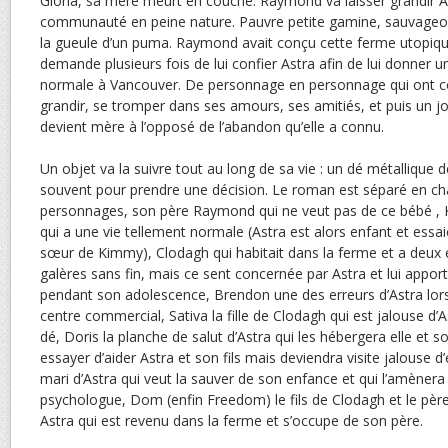
Gloria, sa mère meurt en couche. Raymond va laisser grandir As
communauté en peine nature. Pauvre petite gamine, sauvageonn
la gueule d’un puma. Raymond avait conçu cette ferme utopique
demande plusieurs fois de lui confier Astra afin de lui donner 
normale à Vancouver. De personnage en personnage qui ont côt
grandir, se tromper dans ses amours, ses amitiés, et puis un jou
devient mère à l’opposé de l’abandon qu’elle a connu.
Un objet va la suivre tout au long de sa vie : un dé métallique dé
souvent pour prendre une décision. Le roman est séparé en chap
personnages, son père Raymond qui ne veut pas de ce bébé , Ki
qui a une vie tellement normale (Astra est alors enfant et essai
sœur de Kimmy), Clodagh qui habitait dans la ferme et a deux e
galères sans fin, mais ce sent concernée par Astra et lui apport
pendant son adolescence, Brendon une des erreurs d’Astra lorsq
centre commercial, Sativa la fille de Clodagh qui est jalouse d’
dé, Doris la planche de salut d’Astra qui les hébergera elle et s
essayer d’aider Astra et son fils mais deviendra visite jalouse d’e
mari d’Astra qui veut la sauver de son enfance et qui l’amènera
psychologue, Dom (enfin Freedom) le fils de Clodagh et le pèr
Astra qui est revenu dans la ferme et s’occupe de son père.