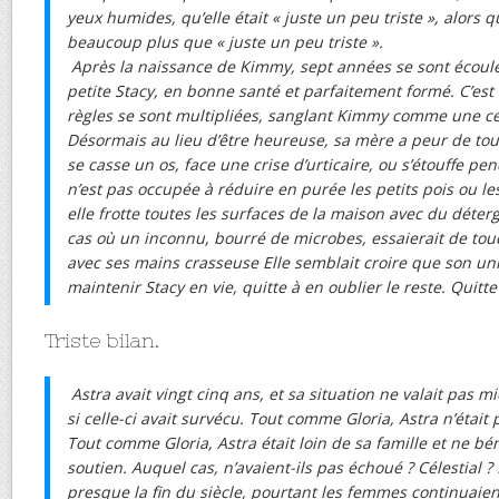
yeux humides, qu’elle était « juste un peu triste », alors qu
beaucoup plus que « juste un peu triste ».
Après la naissance de Kimmy, sept années se sont écoulée
petite Stacy, en bonne santé et parfaitement formé. C’est
règles se sont multipliées, sanglant Kimmy comme une cei
Désormais au lieu d’être heureuse, sa mère a peur de tout
se casse un os, face une crise d’urticaire, ou s’étouffe pe
n’est pas occupée à réduire en purée les petits pois ou les
elle frotte toutes les surfaces de la maison avec du déterg
cas où un inconnu, bourré de microbes, essaierait de tou
avec ses mains crasseuse Elle semblait croire que son un
maintenir Stacy en vie, quitte à en oublier le reste. Quitt
Triste bilan.
Astra avait vingt cinq ans, et sa situation ne valait pas 
si celle-ci avait survécu. Tout comme Gloria, Astra n’était
Tout comme Gloria, Astra était loin de sa famille et ne bén
soutien. Auquel cas, n’avaient-ils pas échoué ? Célestial ? 
presque la fin du siècle, pourtant les femmes continuaient