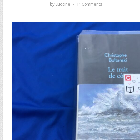
by
Luocine
⋅
11 Comments