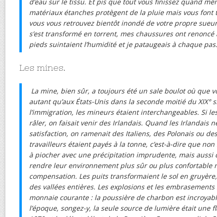
d’eau sur le tissu. Et pis que tout vous finissez quand mê
matériaux étanches protègent de la pluie mais vous font 
vous vous retrouvez bientôt inondé de votre propre sueur.
s’est transformé en torrent, mes chaussures ont renoncé 
pieds suintaient l’humidité et je pataugeais à chaque pas.
Les mines.
La mine, bien sûr, a toujours été un sale boulot où que 
autant qu’aux États-Unis dans la seconde moitié du XIX° s
l’immigration, les mineurs étaient interchangeables. Si l
râler, on faisait venir des Irlandais. Quand les Irlandais 
satisfaction, on ramenait des Italiens, des Polonais ou de
travailleurs étaient payés à la tonne, c’est-à-dire que non
à piocher avec une précipitation imprudente, mais aussi q
rendre leur environnement plus sûr ou plus confortable 
compensation. Les puits transformaient le sol en gruyère,
des vallées entières. Les explosions et les embrasements
monnaie courante : la poussière de charbon est incroyable
l’époque, songez-y, la seule source de lumière était une 