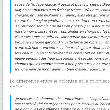
cause de l’indépendance, il apparut que le projet de Dieu
May soient malades à en frôler le trépas. Brûlantes, couv
chargée, épuisée évoluant au ralenti, elles atteignirent la
ce que l’on imagine généralement, constituer un corps hu
Le révérend semblait ne pas s’en préoccuper. Il poursuiv
missionnaire, laissant ses trous aînées en charge du foyer,
visiter les âmes en péril ou voir Anatole dans le but d’i
biblique au jeune garçon. Ah, cette fameuse bible ou n’i
d’une mâchoire rencontre son heure de gloire. Anatole, é
très chaud. Souvent le révérend se contentait de sortir et 
fleuve pendant des heures, soumettant ses sermons aux 
champs qui les comprenaient à peu près aussi bien que se
franchement se montraient un bien meilleur auditoire.
La différence entre le colonisé et le colonisa
enfant.
Je pensais à la demeure des Underdown, , à Léopoldville
son service à thé en argent et ses petits biscuits au choc
de bidonvilles et d’affamés. Peut-être que des jeunes aux