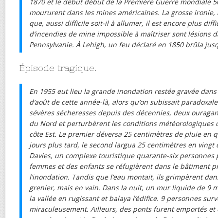
1870 et le début début de la Première Guerre mondiale 
moururent dans les mines américaines. La grosse ironie, av
que, aussi difficile soit-il à allumer, il est encore plus diffi
d’incendies de mine impossible à maîtriser sont lésions da
Pennsylvanie. À Lehigh, un feu déclaré en 1850 brûla jusq
Épisode tragique.
En 1955 eut lieu la grande inondation restée gravée dan
d’août de cette année-là, alors qu’on subissait paradoxal
sévères sécheresses depuis des décennies, deux ouragans
du Nord et perturbèrent les conditions météorologiques d’
côte Est. Le premier déversa 25 centimètres de pluie en q
jours plus tard, le second largua 25 centimètres en ving
Davies, un complexe touristique quarante-six personnes
femmes et des enfants se réfugièrent dans le bâtiment p
l’inondation. Tandis que l’eau montait, ils grimpèrent dans
grenier, mais en vain. Dans la nuit, un mur liquide de 9 
la vallée en rugissant et balaya l’édifice. 9 personnes sur
miraculeusement. Ailleurs, des ponts furent emportés et