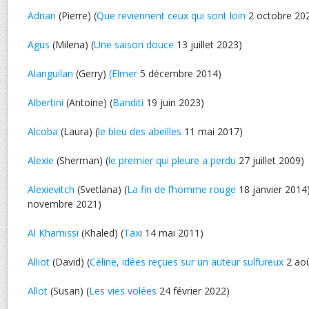
Adrian
(Pierre) (
Que reviennent ceux qui sont loin
2 octobre 20
Agus
(Milena) (
Une saison douce
13 juillet 2023)
Alanguilan
(Gerry)
(Elmer
5 décembre 2014)
Albertini
(Antoine) (
Banditi
19 juin 2023)
Alcoba
(Laura) (
le bleu des abeilles
11 mai 2017)
Alexie
(Sherman) (
le premier qui pleure a perdu
27 juillet 2009)
Alexievitch
(Svetlana) (
La fin de l’homme rouge
18 janvier 2014)
novembre 2021)
Al Khamissi
(Khaled) (
Tax
i 14 mai 2011)
Alliot
(David) (
Céline, idées reçues sur un auteur sulfureux
2 aoû
Allot
(Susan) (
Les vies volées
24 février 2022)