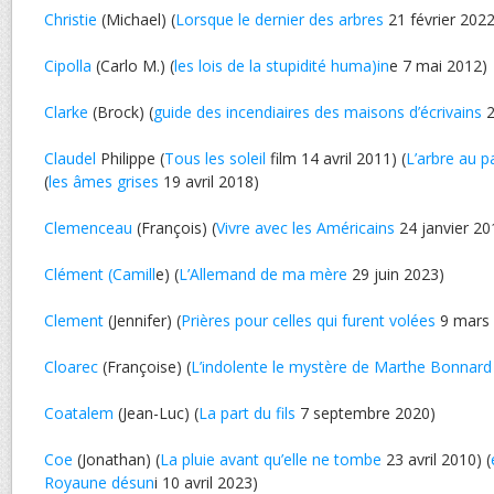
Christie
(Michael) (
Lorsque le dernier des arbres
21 février 2022
Cipolla
(Carlo M.) (
les lois de la stupidité huma)in
e 7 mai 2012)
Clarke
(Brock) (
guide des incendiaires des maisons d’écrivains
2
Claudel
Philippe (
Tous les soleil
film 14 avril 2011) (
L’arbre au p
(
les âmes grises
19 avril 2018)
Clemenceau
(François) (
Vivre avec les Américains
24 janvier 20
Clément (Camill
e) (
L’Allemand de ma mère
29 juin 2023)
Clement
(Jennifer) (
Prières pour celles qui furent volées
9 mars 
Cloarec
(Françoise) (
L’indolente le mystère de Marthe Bonnard
Coatalem
(Jean-Luc) (
La part du fils
7 septembre 2020)
Coe
(Jonathan) (
La pluie avant qu’elle ne tombe
23 avril 2010) (
Royaune désun
i 10 avril 2023)