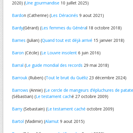
2020) (
Une gourmandise
10 juillet 2025)
Bardo
n (Catherine) (
Les Déracinés
9 aout 2021)
Bardy
(Gérard) (
Les femmes du Généra
l 18 octobre 2018)
Barnes
(Julian) (
Quand tout est déjà arrivé
15 janvier 2018)
Baron
(Cécile) (
Le Louvre insolent
6 juin 2016)
Barral
(
Le guide mondial des records
29 mai 2018)
Barrouk
(Ruben) (
Tout le bruit du Guéliz
23 décembre 2024)
Barrows
(Annie) (
Le cercle de mangeurs d’épluchures de patat
(Sébastian) (
Le testament cach
é 27 octobre 2009)
Barry
(Sebastain) (
Le testament caché
octobre 2009)
Bartol
(Vladimir) (
Alamut
9 aout 2015)