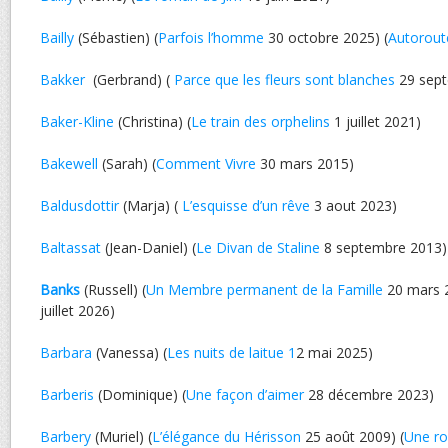
Bailly
(Sébastien) (
Parfois l’homme
30 octobre 2025) (
Autorout
Bakker
(Gerbrand) (
Parce que les fleurs sont blanches
29 sept
Baker-Kline
(Christina) (
Le train des orphelins
1 juillet 2021)
Bakewell
(Sarah) (
Comment Vivre
30 mars 2015)
Baldusdottir
(Marja) (
L’esquisse d’un rêve
3 aout 2023)
Baltassat
(Jean-Daniel) (
Le Divan de Staline
8 septembre 2013)
Banks
(Russell) (
Un Membre permanent de la Famille
20 mars 2
juillet 2026)
Barbara
(Vanessa) (
Les nuits de laitue 1
2 mai 2025)
Barberis
(Dominique) (
Une façon d’aimer
28 décembre 2023)
Barbery
(Muriel) (
L’élégance du Hérisson
25 août 2009) (
Une ro