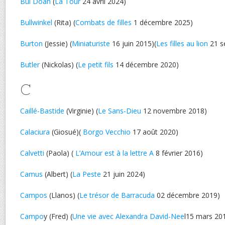
Bui Doan
(
La Tour
24 avril 2024)
Bullwinkel
(Rita) (
Combats de filles
1 décembre 2025)
Burton
(Jessie) (
Miniaturiste
16 juin 2015)(
Les filles au lion
21 s
Butler
(Nickolas) (
Le petit fils
14 décembre 2020)
C
Caillé-Bastide
(Virginie) (
Le Sans-Dieu
12 novembre 2018)
Calaciura
(Giosué)(
Borgo Vecchio
17 août 2020)
Calvetti
(Paola) (
L’Amour est à la lettre A
8 février 2016)
Camus
(Albert) (
La Peste
21 juin 2024)
Campos
(Llanos) (
Le trésor de Barracuda
02 décembre 2019)
Campo
y (Fred) (
Une vie avec Alexandra David-Nee
l15 mars 20