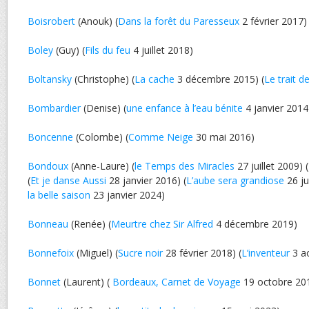
Boisrobert
(Anouk) (
Dans la forêt du Paresseux
2 février 2017)
Boley
(Guy) (
Fils du feu
4 juillet 2018)
Boltansky
(Christophe) (
La cache
3 décembre 2015) (
Le trait d
Bombardier
(Denise) (
une enfance à l’eau bénite
4 janvier 2014
Boncenne
(Colombe) (
Comme Neige
30 mai 2016)
Bondoux
(Anne-Laure) (
le Temps des Miracles
27 juillet 2009) (
(
Et je danse Aussi
28 janvier 2016) (
L’aube sera grandiose
26 jui
la belle saison
23 janvier 2024)
Bonneau
(Renée) (
Meurtre chez Sir Alfred
4 décembre 2019)
Bonnefoix
(Miguel) (
Sucre noir
28 février 2018) (
L’inventeur
3 a
Bonnet
(Laurent) (
Bordeaux, Carnet de Voyage
19 octobre 20