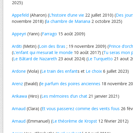
2025)
Appefeld
(Aharon) (
L’histoire d’une vie
22 juillet 2010) (
Des jours
novembre 2018) (
la chambre de Mariana
2 octobre 2025)
Appeyri
(Yann) (
Farrago
15 août 2009)
Arditi
(Metin) (
Loin des Bras
; 19 novembre 2009) (
Prince d’orc
(
L’enfant qui mesurait le monde
10 août 2017) (
Tu seras mon 
(
Le Bâtard de Nazareth
23 aout 2024) (
Le Turquetto
21 aout 2
Ardone
(Viola) (
Le train des enfant
s et
Le choix
6 juillet 2023)
Arenz
(Ewald) (
le parfum des poires anciennes
18 novembre 20
Arikawa
(Hiro) (
Les mémoires d’un chat
21 janvier 2021)
Arnaud
(Clara) (
Et vous passerez comme des vents fous
26 fév
Arnaud
(Emmanuel) (
Le théorème de Kropst
12 février 2012)