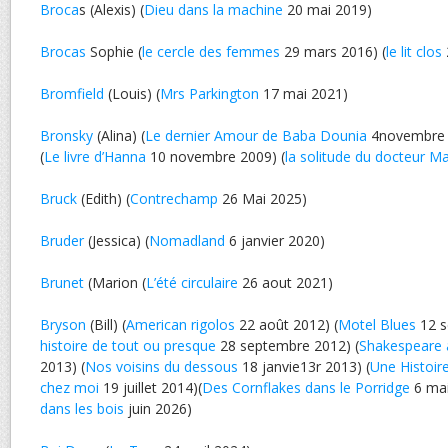
Broca
s (Alexis) (
Dieu dans la machine
20 mai 2019)
Brocas
Sophie (
le cercle des femmes
29 mars 2016) (
le lit clos
Bromfield
(Louis) (
Mrs Parkington
17 mai 2021)
Bronsky
(Alina) (
Le dernier Amour de Baba Dounia
4novembre
(
Le livre d’Hanna
10 novembre 2009) (
la solitude du docteur M
Bruck
(Edith) (
Contrechamp
26 Mai 2025)
Bruder
(Jessica) (
Nomadland
6 janvier 2020)
Brunet
(Marion (
L’été circulaire
26 aout 2021)
Bryson
(Bill) (
American rigolos
22 août 2012) (
Motel Blues
12 s
histoire de tout ou presque
28 septembre 2012) (
Shakespeare 
2013) (
Nos voisins du dessous
18 janvie13r 2013) (
Une Histoir
chez moi
19 juillet 2014)(
Des Cornflakes dans le Porridge
6 mai
dans les bois
juin 2026)