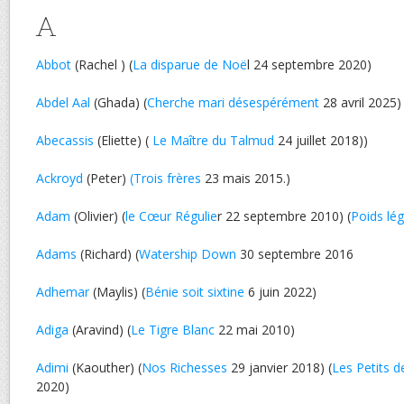
A
Abbot
(Rachel ) (
La disparue de Noë
l 24 septembre 2020)
Abdel Aal
(Ghada) (
Cherche mari désespérément
28 avril 2025)
Abecassis
(Eliette) (
Le Maître du Talmud
24 juillet 2018))
Ackroyd
(Peter)
(Trois frères
23 mais 2015.)
Adam
(Olivier) (
le Cœur Régulie
r 22 septembre 2010) (
Poids lég
Adams
(Richard) (
Watership Down
30 septembre 2016
Adhemar
(Maylis) (
Bénie soit sixtine
6 juin 2022)
Adiga
(Aravind) (
Le Tigre Blanc
22 mai 2010)
Adimi
(Kaouther) (
Nos Richesses
29 janvier 2018) (
Les Petits 
2020)