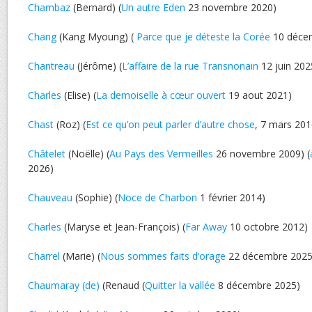
Chambaz
(Bernard) (
Un autre Eden
23 novembre 2020)
Chang
(Kang Myoung) (
Parce que je déteste la Corée
10 déce
Chantreau
(Jérôme) (
L’affaire de la rue Transnonain
12 juin 202
Charles
(Elise) (
La demoiselle à cœur ouvert
19 aout 2021)
Chast
(Roz) (
Est ce qu’on peut parler d’autre chose
, 7 mars 201
Châtelet
(Noëlle) (
Au Pays des Vermeilles
26 novembre 2009) (
2026)
Chauveau
(Sophie) (
Noce de Charbon
1 février 2014)
Charles
(Maryse et Jean-François) (
Far Away
10 octobre 2012)
Charrel
(Marie) (
Nous sommes faits d’orage
22 décembre 2025
Chaumaray (de)
(Renaud (
Quitter la vallée
8 décembre 2025)