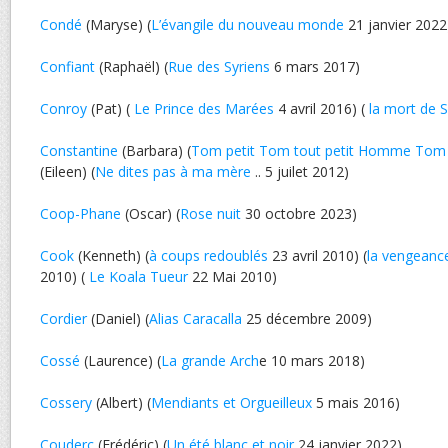
Condé
(Maryse) (
L’évangile du nouveau monde
21 janvier 2022
Confiant
(Raphaël) (
Rue des Syriens
6 mars 2017)
Conroy
(Pat) (
Le Prince des Marées
4 avril 2016) (
la mort de S
Constantine
(Barbara) (
Tom petit Tom tout petit Homme Tom
(Eileen) (
Ne dites pas à ma mère
.. 5 juilet 2012)
Coop-Phane
(Oscar) (
Rose nuit
30 octobre 2023)
Cook
(Kenneth) (
à coups redoublés
23 avril 2010) (
la vengean
2010) (
Le Koala Tueur
22 Mai 2010)
Cordier
(Daniel) (
Alias Caracalla
25 décembre 2009)
Cossé
(Laurence) (
La grande Arch
e 10 mars 2018)
Cossery
(Albert) (
Mendiants et Orgueilleux
5 mais 2016)
Couderc
(Frédéric) (
Un été blanc et noir
24 janvier 2022)