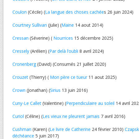
Coulon
(Cécile) (
La langue des choses cachée
s 26 juin 2024)
Courtney Sullivan
(Julie) (
Maine
14 aout 2014)
Cressan
(Séverine) (
Nourrices
15 décembre 2025)
Cressely
(Arélien) (
Par delà l’oubli
8 avril 2024)
Cronenberg
(David) (Consumés 21 juillet 2020)
Crouzet
(Thierry) (
Mon père ce tueur
11 aout 2025)
Crown
(Jonathan) (
Sirius
13 juin 2016)
Cuny-Le Callet
(Valentine) (
Perpendiculaire au soleil
14 avril 202
Curiol
(Céline) (
Les vieux ne pleurent jamais
7 avril 2016)
Cushman
(Karen) (
Le livre de Catherine
24 février 2010)
Czapsk
déchéance
5 juin 2017)