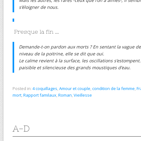
Mais les autres, les rares -ceux que l’on a aimés-, il semb
s’éloigner de nous.
Presque la fin …
Demande-t-on pardon aux morts ? En sentant la vague de 
niveau de la poitrine, elle se dit que oui.
Le calme revient à la surface, les oscillations s’estompent
paisible et silencieuse des grands moustiques d’eau.
Posted in:
4 coquillages
,
Amour et couple
,
condition de la femme
,
Fr
mort
,
Rapport familaux
,
Roman
,
Vieillesse
A-D