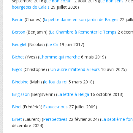
septembre 2016)(
Le bon cœur
12 août 2019)(
Le bon sens
7 dé
bourgeois de Calais
29 juillet 2026)
Bertin
(Charles) (
la petite dame en son jardin de Bruges
22 juil
Berton
(Benjamin) (
La Chambre à Remonter le Temps
2 décem
Beuglet
(Nicolas) (
Le Cri
19 juin 2017)
Bichet
(Yves) (
L’homme qui marche
6 mais 2019)
Bigot
(Christophe) (
Un autre m’attend ailleurs
10 avril 2025)
Binebine
(Mahi) (
le fou du roi
5 mars 2018)
Birgisson
(Bergsveinn) (
La lettre à Helga
16 octobre 2013)
Bihel
(Frédéric)(
Exauce-nous
27 juillet 2009)
Binet
(Laurent) (
Perspectives
22 février 2024) (
La septième fon
décembre 2024)