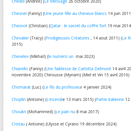
Chedid
(Andrée) (
Le Message
26 octobre 2020)
Chesnel
(Fanny) (
Une jeune fille au cheveux blancs
14 juin 2011
Chesnot
(Christian) (
Qatar : le sacret du coffre fort
19 mai 2014
Chevalier
(Tracy) (
Prodigieuses Créatures
, 14 aout 2011) (
Le R
2015)
Chevelev
(Mikhaïl) (
le numéro un
mai 2023)
Chiarello
(Fanny) (
Une faiblesse de Carlotta Delmont
14 avril 2
novembre 2020) Chirousse (Myriam) (Miel et Vin 15 avril 2010)
Chomarat
(Luc) (
Le fils du professeu
r 4 janvier 2024)
Choplin
(Antoine) (
L’incendi
e 13 mars 2015) (
Partie italienne
12 
Choukri
(Mohammed) (
Le pain nu
8 mai 2017)
Cristau
( Antoine) (Ulysse et Cyrano 19 décembre 2024)