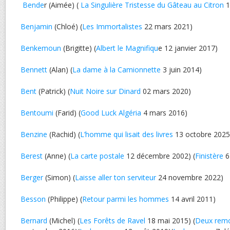
Bende
r (Aimée) (
La Singulière Tristesse du Gâteau au Citron
1
Benjamin
(Chloé) (
Les Immortalistes
22 mars 2021)
Benkemoun
(Brigitte) (
Albert le Magnifiqu
e 12 janvier 2017)
Bennett
(Alan) (
La dame à la Camionnette
3 juin 2014)
Bent
(Patrick) (
Nuit Noire sur Dinard
02 mars 2020)
Bentoumi
(Farid) (
Good Luck Algéria
4 mars 2016)
Benzine
(Rachid) (
L’homme qui lisait des livres
13 octobre 2025
Berest
(Anne) (
La carte postale
12 décembre 2002) (
Finistère
6
Berger
(Simon) (
Laisse aller ton serviteur
24 novembre 2022)
Besson
(Philippe) (
Retour parmi les hommes
14 avril 2011)
Bernard
(Michel) (
Les Forêts de Ravel
18 mai 2015) (
Deux rem