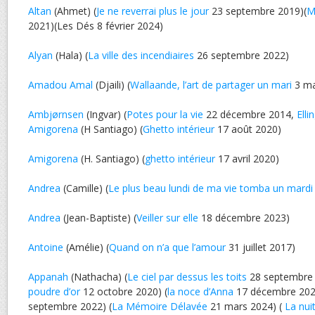
Altan
(Ahmet) (
Je ne reverrai plus le jour
23 septembre 2019)(
M
2021)(Les Dés 8 février 2024)
Alyan
(Hala) (
La ville des incendiaires
26 septembre 2022)
Amadou Amal
(Djaili) (
Wallaande, l’art de partager un mari
3 ma
Ambjørnsen
(Ingvar) (
Potes pour la vie
22 décembre 2014,
Elli
Amigorena
(H Santiago) (
Ghetto intérieur
17 août 2020)
Amigorena
(H. Santiago) (
ghetto intérieur
17 avril 2020)
Andrea
(Camille) (
Le plus beau lundi de ma vie tomba un mardi
Andrea
(Jean-Baptiste) (
Veiller sur elle
18 décembre 2023)
Antoine
(Amélie) (
Quand on n’a que l’amour
31 juillet 2017)
Appanah
(Nathacha) (
Le ciel par dessus les toits
28 septembre 
poudre d’or
12 octobre 2020) (
la noce d’Anna
17 décembre 202
septembre 2022) (
La Mémoire Délavée
21 mars 2024) (
La nui