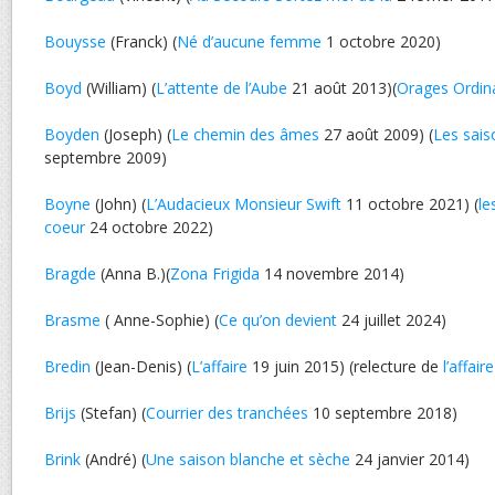
Bouysse
(Franck) (
Né d’aucune femme
1 octobre 2020)
Boyd
(William) (
L’attente de l’Aube
21 août 2013)(
Orages Ordin
Boyden
(Joseph) (
Le chemin des âmes
27 août 2009) (
Les sais
septembre 2009)
Boyne
(John) (
L’Audacieux Monsieur Swift
11 octobre 2021) (
le
coeur
24 octobre 2022)
Bragde
(Anna B.)(
Zona Frigida
14 novembre 2014)
Brasme
( Anne-Sophie) (
Ce qu’on devient
24 juillet 2024)
Bredin
(Jean-Denis) (
L’affaire
19 juin 2015) (relecture de
l’affaire
Brijs
(Stefan) (
Courrier des tranchées
10 septembre 2018)
Brink
(André) (
Une saison blanche et sèche
24 janvier 2014)