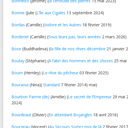
Bonnetto
(Jérôme) (
la certitude des pierres
15 mai 2023)
Bonnie
(Julie (
L’île aux Cigales
13 septembre 2024)
Bordas
(Camille) (
Isidore et les Autres
18 février 2019)
Bordenet
(Camille) (
Sous leurs pas, leurs années
2 mars 2026)
Bose
(Buddhadeva) (
la fille de nos rêves décembre
21 janvier 
Boulay
(Stéphanie) (
A l’abri des hommes et des choses
25 mai 
Boum
(Hemley) (
Le rêve du pêcheur
03 février 2025)
Bouraoui
(Nina)(
Standard
7 février 2014) mai)
Bourbon Parme (de)
(Amélie) (
Le secret de l’Empereur
29 mai 2
2024)
Bourdeaut
(Olivier) (
En attendant Bojangles
18 avril 2016)
Bourgeau
(Vincent) (
Au Secours Sortez moi de là
2 février 2017