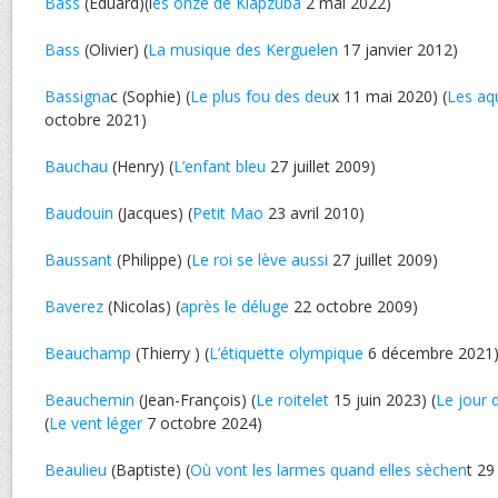
Bass
(Eduard)(l
es onze de Klapzuba
2 mai 2022)
Bass
(Olivier) (
La musique des Kerguelen
17 janvier 2012)
Bassigna
c (Sophie) (
Le plus fou des deu
x 11 mai 2020) (
Les aq
octobre 2021)
Bauchau
(Henry) (
L’enfant bleu
27 juillet 2009)
Baudouin
(Jacques) (
Petit Mao
23 avril 2010)
Baussant
(Philippe) (
Le roi se lève aussi
27 juillet 2009)
Baverez
(Nicolas) (
après le déluge
22 octobre 2009)
Beauchamp
(Thierry ) (
L’étiquette olympique
6 décembre 2021
Beauchemin
(Jean-François) (
Le roitelet
15 juin 2023) (
Le jour 
(
Le vent léger
7 octobre 2024)
Beaulieu
(Baptiste) (
Où vont les larmes quand elles sèchen
t 29