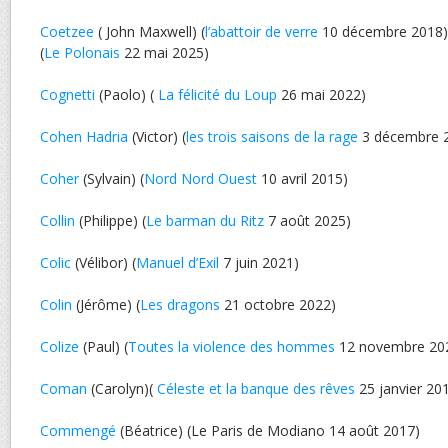
Coetzee
( John Maxwell) (
l’abattoir de verre
10 décembre 2018) 
(
Le Polonais
22 mai 2025)
Cognetti
(Paolo) (
La félicité du Loup
26 mai 2022)
Cohen Hadria
(Victor) (
les trois saisons de la rage
3 décembre 
Coher
(Sylvain) (
Nord Nord Ouest
10 avril 2015)
Collin
(Philippe) (
Le barman du Ritz
7 août 2025)
Colic
(Vélibor) (
Manuel d’Exil
7 juin 2021)
Colin
(Jérôme) (
Les dragons
21 octobre 2022)
Colize
(Paul) (
Toutes la violence des hommes
12 novembre 20
Coman
(Carolyn)(
Céleste et la banque des rêves
25 janvier 20
Commengé
(Béatrice) (Le Paris de Modiano 14 août 2017)