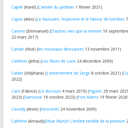
Capek
(Karel) (
L’année du jardinier
1 février 2021)
Capus
(Alex) (
Le faussaire, l’espionne et le faiseur de bombes
7
Carerre
(Emmanuel) (
D’autres vies que la mienne
16 septembre
22 mars 2017)
Carlain
(Noé) (
les nouveaux dinosaures
13 novembre 2011)
Carleton
(Jetta) (
Les fleurs de Lune
24 décembre 2009)
Carlier
(Stéphane) (
L’enterrement de Serge
8 octobre 2021) (
Cl
2022)
Caro
(Fabrice) (
Le discours
4 mars 2019) (
Figurec
29 mars 2021
2023) (
Samouraï
19 octobre 2023) (
Fort Alamo
19 février 2026
Cassidy
(Anne) (
Innocents
24 novembre 2009)
Cathrine
(Arnaud)(
Edvar Munch L’enfant terrible de la peinture
2