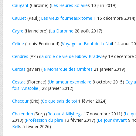
Caugant
(Caroline) (
Les Heures Solaire
s 10 juin 2019)
Cauuet
(Paul)(
Les vieux fourneaux tome 1
15 décembre 2014)
Cayre
(Hannelore) (
La Daronne
28 août 2017)
Céline
(Louis-Ferdinand) (
Voyage au Bout de la Nui
t 14 aout 2
Cendres
(Axl) (
la drôle de vie de Bibow Bradwl
ey 19 décembre 
Cercas
(Javier) (
le Monarque des Ombres
21 janvier 2019)
Cestac
(Florence) (
Un amour exemplaire
8 octobre 2015)
Ceyl
fois l’Anatolie
, 28 janvier 2012)
Chacour
(Eric) (
Ce que sais de toi
1 février 2024)
Chalendon
(Sorj) (
Retour à Killybegs
17 novembre 2011) (
Le qu
2013) (
Profession du père
13 février 2017) (
Le jour d’avant
9 no
Kell
s 5 février 2026)