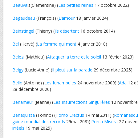
Beauvai
s(Clémentine) (
Les petites reines
17 octobre 2022)
Begaudeau
(François) (
L’amour
18 janvier 2024)
Beinstingel
(Thierry) (
Ils désertent
16 octobre 2014)
Bel
(Hervé) (
La femme qui ment
4 janvier 2018)
Belezi
(Mathieu) (
Attaquer la terre et le soleil
13 février 2023)
Belgy
(Lucie-Anne) (
Il pleut sur la parade
29 décembre 2025)
Bello
(Antoine) (
Les funambules
24 novembre 2009) (
Ada
12 dé
28 décembre 2020)
Benameur
(Jeanne) (
Les Insurrections Singulières
12 novembre
Benaquista
(Tonino) (
Homo Erectus
14 mai 2011) (
Romanesqu
guide mondial des records
29mai 208)(
Porca Misera
27 novemb
irréels
19 mai 2025)