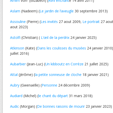
Arnim
Von- (Elizabeth) (
Avril enchant
é 14 avril 2011)
Aslam
(Nadeem) (
Le jardin de l’aveugle
30 septembre 2013)
Assouline
(Pierre) (
Les invités
27 aout 2009,
Le portrait
27 aout
aout 2023)
Astolfi
(Christian) (
L’œil de la perdrix
24 janvier 2025)
Atkinson
(Kate) (
Dans les coulisses du musées
24 janvier 2010)
juillet 2016)
Aubarbier
(Jean-Luc) (
Un kibboutz en Corrèze
21 juillet 2025)
Attal
(Jérôme) (
la petite sonneuse de cloche
18 janvier 2021)
Aubry
(Gwenaëlle) (
Personne
24 décembre 2009)
Audiard
(Michel) (
le chant du départ
31 mars 2018)
Audic
(Morgan) (
De bonnes raisons de mourir
23 janvier 2023)