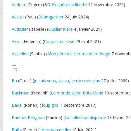
Audoire
(Tugce) (BD
En quête de liberté
12 novembre 2025)
Auster
(Paul) (
Baumgartner
24 juin 2024)
Autissier
(Isabelle) (
Oublier Klara
4 janvier 2021)
Axat
( Federico) (
L’opossum rose
29 avril 2021)
Azzedine
(Saphia) (
Mon père est femme de ménage
7 novembr
B
Ba
(Omar) (
je suis venu, j’ai vu, je n’y crois plus
27 juillet 2009)
Backman
(Frederik) (
Le monde selon Britt-Marie
19 septembre
Badel
(Ronan) (
loup gris
1 septembre 2017)
Baer de Perignon
(Pauline) (
La collection disparue
18 février 2
Bailly
(Pierric) (
Le roman de Jim
10 juin 2021)