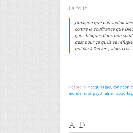
La folie
J’imagine que pas vouloir lais
contre la souffrance que Dieu 
gens bloqués dans une souffra
c’est pour ça qu’ils se réfug
qui file à l’envers, alors crois
Posted in:
4 coquillages
,
condition 
monde rural
,
psychiatrie
,
rapports 
A-D