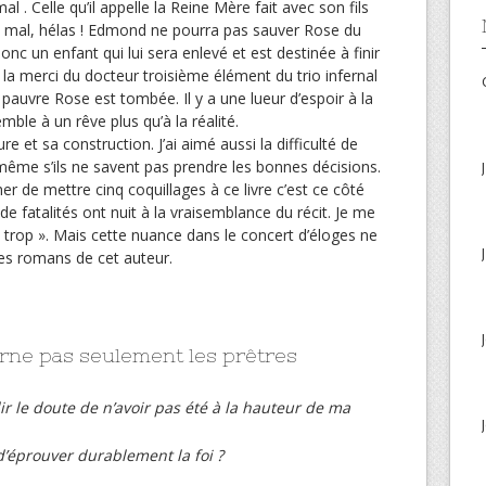
l . Celle qu’il appelle la Reine Mère fait avec son fils
u mal, hélas ! Edmond ne pourra pas sauver Rose du
 donc un enfant qui lui sera enlevé et est destinée à finir
 la merci du docteur troisième élément du trio infernal
a pauvre Rose est tombée. Il y a une lueur d’espoir à la
mble à un rêve plus qu’à la réalité.
re et sa construction. J’ai aimé aussi la difficulté de
ême s’ils ne savent pas prendre les bonnes décisions.
r de mettre cinq coquillages à ce livre c’est ce côté
 de fatalités ont nuit à la vraisemblance du récit. Je me
t trop ». Mais cette nuance dans le concert d’éloges ne
es romans de cet auteur.
ne pas seulement les prêtres
ndir le doute de n’avoir pas été à la hauteur de ma
n d’éprouver durablement la foi ?