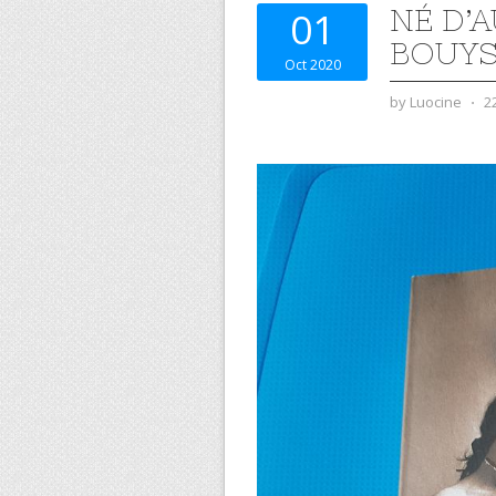
NÉ D’
01
BOUYS
Oct 2020
by
Luocine
⋅
2