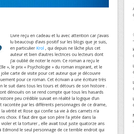
Livre reçu en cadeau et lu avec attention car j’avais
lu beaucoup d’avis positif sur les blogs que je suis,
en particulier
Krol
, qui depuis ne lâche plus cet
auteur et bien d’autres lectrices ou lecteurs dont
j’ai oublié de noter le nom. Ce roman a reçu le
Elle », le prix « Psychologie » du roman inspirant, et le
 jolie carte de visite pour cet auteur que je découvre
uement pour ce roman. Cet écrivain a une écriture très
 le suit dans tous les tours et détours de son histoire .
s sont dénoués on se rend compte que tous les hasards
istoire peu crédible suivait en réalité la logique d’un
est racontée par les différents personnages de ce drame,
 la vérité et Rose qui confie sa vie à des carnets n’a
ns choix. Il faut dire que son père l’a jetée dans la
 violer et la torturer , elle avait tout juste quatorze ans
 à Edmond le seul personnage de ce terrible endroit qui