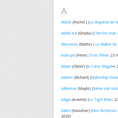
A
Abbot
(Rachel ) (
La disparue de 
Abdel Aal
(Ghada) (
Cherche mari
Abecassis
(Eliette) (
Le Maître du
Ackroyd
(Peter)
(Trois frères
23 m
Adam
(Olivier) (
le Cœur Régulie
r 
Adams
(Richard) (
Watership Dow
Adhemar
(Maylis) (
Bénie soit sixt
Adiga
(Aravind) (
Le Tigre Blanc
22
Adimi
(Kaouther) (
Nos Richesses
2020)