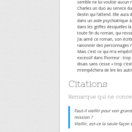
semble ne lui vouloir aucun ma
Charles un duo au service d
destin qui l’attend. Elle aura
dans un asile psychiatrique à
dans les griffes desquelles l
toute fin du roman, qui resse
J’ai aimé ce roman, son écritu
raisonner des personnages m
Mais c’est ce qui m’a empêche
excessif dans l’horreur : trop
disais sans cesse « trop c’es
m’empêchera de lire les autr
Citations
Remarque qui ne concer
Faut-il vieillir pour voir gra
mission ?
Vieillir, est-ce la seule faço