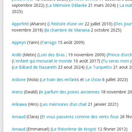
septembre 2022) (
La Mémoire Délavée
21 mars 2024) (
La nui
2025)
Appefeld
(Aharon) (
L’histoire d’une vie
22 juillet 2010) (
Des jours
novembre 2018) (
la chambre de Mariana
2 octobre 2025)
Appeyri
(Yann) (
Farrago
15 août 2009)
Arditi
(Metin) (
Loin des Bras
; 19 novembre 2009) (
Prince d’orc
(
L’enfant qui mesurait le monde
10 août 2017) (
Tu seras mon 
(
Le Bâtard de Nazareth
23 aout 2024) (
Le Turquetto
21 aout 2
Ardone
(Viola) (
Le train des enfant
s et
Le choix
6 juillet 2023)
Arenz
(Ewald) (
le parfum des poires anciennes
18 novembre 20
Arikawa
(Hiro) (
Les mémoires d’un chat
21 janvier 2021)
Arnaud
(Clara) (
Et vous passerez comme des vents fous
26 fév
Arnaud
(Emmanuel) (
Le théorème de Kropst
12 février 2012)