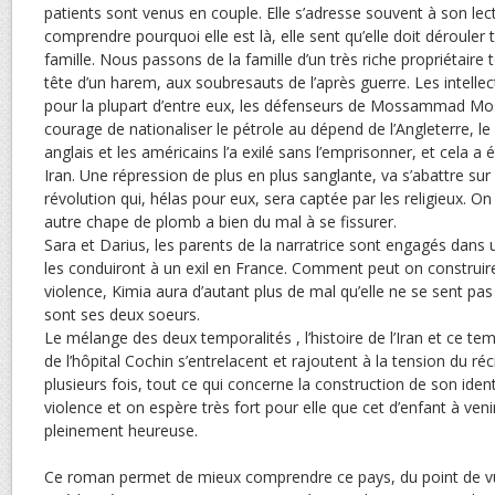
patients sont venus en couple. Elle s’adresse souvent à son lec
comprendre pourquoi elle est là, elle sent qu’elle doit dérouler t
famille. Nous passons de la famille d’un très riche propriétaire t
tête d’un harem, aux soubresauts de l’après guerre. Les intellect
pour la plupart d’entre eux, les défenseurs de Mossammad Mo
courage de nationaliser le pétrole au dépend de l’Angleterre, le
anglais et les américains l’a exilé sans l’emprisonner, et cela a 
Iran. Une répression de plus en plus sanglante, va s’abattre sur
révolution qui, hélas pour eux, sera captée par les religieux. On
autre chape de plomb a bien du mal à se fissurer.
Sara et Darius, les parents de la narratrice sont engagés dans 
les conduiront à un exil en France. Comment peut on construire
violence, Kimia aura d’autant plus de mal qu’elle ne se sent p
sont ses deux soeurs.
Le mélange des deux temporalités , l’histoire de l’Iran et ce tem
de l’hôpital Cochin s’entrelacent et rajoutent à la tension du réci
plusieurs fois, tout ce qui concerne la construction de son iden
violence et on espère très fort pour elle que cet d’enfant à ven
pleinement heureuse.
Ce roman permet de mieux comprendre ce pays, du point de vu