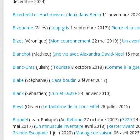
décembre 2024)
Bikerfeeld et Hachmeister
(
deux dans Berlin
11 novembre 2024
Bizouerne
(Gilles) (
Loup gris
1 septembre 2017)(
Pierre et la so
Bizot
(Véronique) (
Mon couronnement
22 mai 2010) (
Un aven
Blanchot
(Mathieu) (
une vie avec Alexandra David-Neel
15 mar
Blanc-Gras
(Julien) (
Touriste
8 octobre 2018) (
Comme à la gue
Blake
(Stéphanie) (
Caca boudin
2 février 2017)
Blank
(Sébastien) (
L’un et l’autre
24 janvier 2010)
Bleys
(Olivier) (
Le fantôme de la Tour Eiffel
28 juillet 2015)
Blondel
(Jean-Philippe) (A
u Rebond
27 octobre 2007) (
G229
24 
mai 2017) (
Un minuscule inventaire
avril 2018) (
Rester vivant
26
Grande Escapade
1 juin 2020) (
Mariage de saison
06 avril 2023