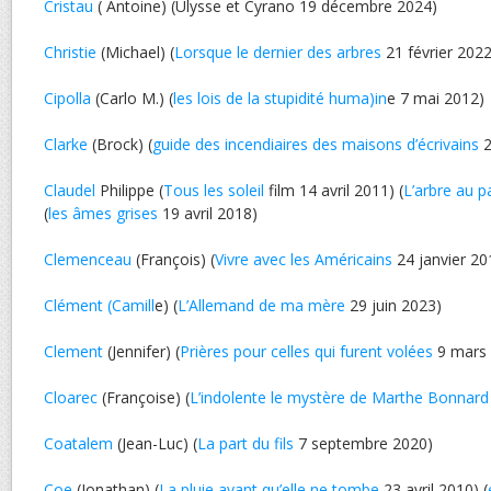
Cristau
( Antoine) (Ulysse et Cyrano 19 décembre 2024)
Christie
(Michael) (
Lorsque le dernier des arbres
21 février 2022
Cipolla
(Carlo M.) (
les lois de la stupidité huma)in
e 7 mai 2012)
Clarke
(Brock) (
guide des incendiaires des maisons d’écrivains
2
Claudel
Philippe (
Tous les soleil
film 14 avril 2011) (
L’arbre au p
(
les âmes grises
19 avril 2018)
Clemenceau
(François) (
Vivre avec les Américains
24 janvier 20
Clément (Camill
e) (
L’Allemand de ma mère
29 juin 2023)
Clement
(Jennifer) (
Prières pour celles qui furent volées
9 mars 
Cloarec
(Françoise) (
L’indolente le mystère de Marthe Bonnard
Coatalem
(Jean-Luc) (
La part du fils
7 septembre 2020)
Coe
(Jonathan) (
La pluie avant qu’elle ne tombe
23 avril 2010) (