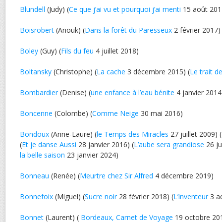
Blundell
(Judy) (
Ce que j’ai vu et pourquoi j’ai menti
15 août 201
Boisrobert
(Anouk) (
Dans la forêt du Paresseux
2 février 2017)
Boley
(Guy) (
Fils du feu
4 juillet 2018)
Boltansky
(Christophe) (
La cache
3 décembre 2015) (
Le trait d
Bombardier
(Denise) (
une enfance à l’eau bénite
4 janvier 2014
Boncenne
(Colombe) (
Comme Neige
30 mai 2016)
Bondoux
(Anne-Laure) (
le Temps des Miracles
27 juillet 2009) (
(
Et je danse Aussi
28 janvier 2016) (
L’aube sera grandiose
26 jui
la belle saison
23 janvier 2024)
Bonneau
(Renée) (
Meurtre chez Sir Alfred
4 décembre 2019)
Bonnefoix
(Miguel) (
Sucre noir
28 février 2018) (
L’inventeur
3 a
Bonnet
(Laurent) (
Bordeaux, Carnet de Voyage
19 octobre 20