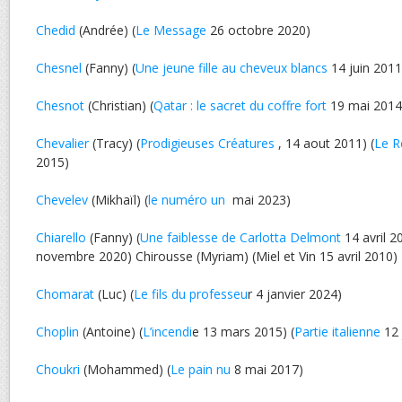
Chedid
(Andrée) (
Le Message
26 octobre 2020)
Chesnel
(Fanny) (
Une jeune fille au cheveux blancs
14 juin 2011
Chesnot
(Christian) (
Qatar : le sacret du coffre fort
19 mai 2014
Chevalier
(Tracy) (
Prodigieuses Créatures
, 14 aout 2011) (
Le R
2015)
Chevelev
(Mikhaïl) (
le numéro un
mai 2023)
Chiarello
(Fanny) (
Une faiblesse de Carlotta Delmont
14 avril 2
novembre 2020) Chirousse (Myriam) (Miel et Vin 15 avril 2010)
Chomarat
(Luc) (
Le fils du professeu
r 4 janvier 2024)
Choplin
(Antoine) (
L’incendi
e 13 mars 2015) (
Partie italienne
12 
Choukri
(Mohammed) (
Le pain nu
8 mai 2017)