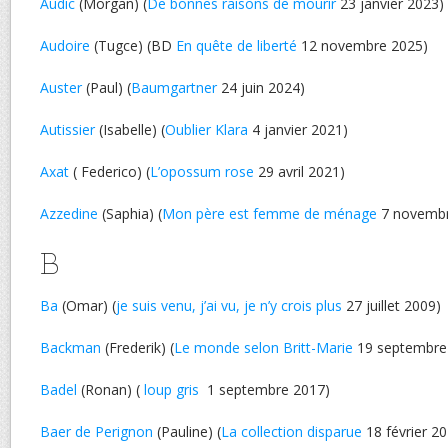
Audic
(Morgan) (
De bonnes raisons de mourir
23 janvier 2023)
Audoire
(Tugce) (BD
En quête de liberté
12 novembre 2025)
Auster
(Paul) (
Baumgartner
24 juin 2024)
Autissier
(Isabelle) (
Oublier Klara
4 janvier 2021)
Axat
( Federico) (
L’opossum rose
29 avril 2021)
Azzedine
(Saphia) (
Mon père est femme de ménage
7 novembr
B
Ba
(Omar) (
je suis venu, j’ai vu, je n’y crois plus
27 juillet 2009)
Backman
(Frederik) (
Le monde selon Britt-Marie
19 septembre
Badel
(Ronan) (
loup gris
1 septembre 2017)
Baer de Perignon
(Pauline) (
La collection disparue
18 février 2