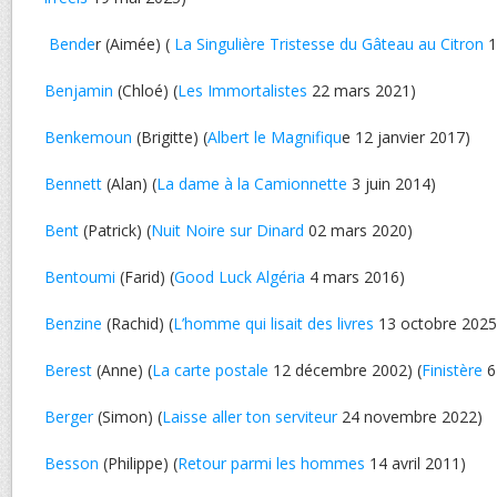
Bende
r (Aimée) (
La Singulière Tristesse du Gâteau au Citron
1
Benjamin
(Chloé) (
Les Immortalistes
22 mars 2021)
Benkemoun
(Brigitte) (
Albert le Magnifiqu
e 12 janvier 2017)
Bennett
(Alan) (
La dame à la Camionnette
3 juin 2014)
Bent
(Patrick) (
Nuit Noire sur Dinard
02 mars 2020)
Bentoumi
(Farid) (
Good Luck Algéria
4 mars 2016)
Benzine
(Rachid) (
L’homme qui lisait des livres
13 octobre 2025
Berest
(Anne) (
La carte postale
12 décembre 2002) (
Finistère
6
Berger
(Simon) (
Laisse aller ton serviteur
24 novembre 2022)
Besson
(Philippe) (
Retour parmi les hommes
14 avril 2011)