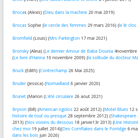
Broca
s (Alexis) (
Dieu dans la machine
20 mai 2019)
Brocas
Sophie (
le cercle des femmes
29 mars 2016) (
le lit clos
Bromfield
(Louis) (
Mrs Parkington
17 mai 2021)
Bronsky
(Alina) (
Le dernier Amour de Baba Dounia
4novembre
(
Le livre d’Hanna
10 novembre 2009) (
la solitude du docteur M
Bruck
(Edith) (
Contrechamp
26 Mai 2025)
Bruder
(Jessica) (
Nomadland
6 janvier 2020)
Brunet
(Marion (
L’été circulaire
26 aout 2021)
Bryson
(Bill) (
American rigolos
22 août 2012) (
Motel Blues
12 s
histoire de tout ou presque
28 septembre 2012) (
Shakespeare 
2013) (
Nos voisins du dessous
18 janvie13r 2013) (
Une Histoir
chez moi
19 juillet 2014)(
Des Cornflakes dans le Porridge
6 mai
dans les bois
juin 2026)