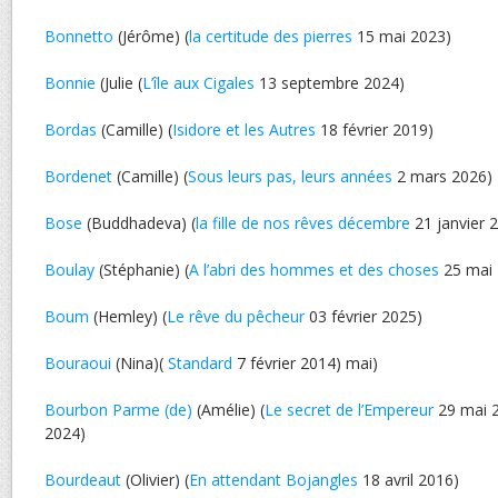
Bonnetto
(Jérôme) (
la certitude des pierres
15 mai 2023)
Bonnie
(Julie (
L’île aux Cigales
13 septembre 2024)
Bordas
(Camille) (
Isidore et les Autres
18 février 2019)
Bordenet
(Camille) (
Sous leurs pas, leurs années
2 mars 2026)
Bose
(Buddhadeva) (
la fille de nos rêves décembre
21 janvier 
Boulay
(Stéphanie) (
A l’abri des hommes et des choses
25 mai 
Boum
(Hemley) (
Le rêve du pêcheur
03 février 2025)
Bouraoui
(Nina)(
Standard
7 février 2014) mai)
Bourbon Parme (de)
(Amélie) (
Le secret de l’Empereur
29 mai 2
2024)
Bourdeaut
(Olivier) (
En attendant Bojangles
18 avril 2016)