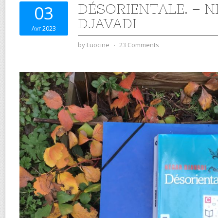
DÉSORIENTALE. – 
03
DJAVADI
Avr 2023
by
Luocine
⋅
23 Comments