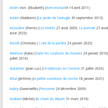
Arnim
Von- (Elizabeth) (
Avril enchant
é 14 avril 2011)
Aslam
(Nadeem) (
Le jardin de l’aveugle
30 septembre 2013)
Assouline
(Pierre) (
Les invités
27 aout 2009,
Le portrait
27 aout
aout 2023)
Astolfi
(Christian) (
L’œil de la perdrix
24 janvier 2025)
Atkinson
(Kate) (
Dans les coulisses du musées
24 janvier 2010)
juillet 2016)
Aubarbier
(Jean-Luc) (
Un kibboutz en Corrèze
21 juillet 2025)
Attal
(Jérôme) (
la petite sonneuse de cloche
18 janvier 2021)
Aubry
(Gwenaëlle) (
Personne
24 décembre 2009)
Audiard
(Michel) (
le chant du départ
31 mars 2018)