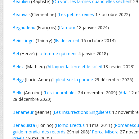
Beaulieu
(Baptiste) (
Où vont les larmes quand elles sèchen
t 29
Beauvai
s(Clémentine) (
Les petites reines
17 octobre 2022)
Begaudeau
(François) (
L’amour
18 janvier 2024)
Beinstingel
(Thierry) (
Ils désertent
16 octobre 2014)
Bel
(Hervé) (
La femme qui ment
4 janvier 2018)
Belezi
(Mathieu) (
Attaquer la terre et le soleil
13 février 2023)
Belgy
(Lucie-Anne) (
Il pleut sur la parade
29 décembre 2025)
Bello
(Antoine) (
Les funambules
24 novembre 2009) (
Ada
12 dé
28 décembre 2020)
Benameur
(Jeanne) (
Les Insurrections Singulières
12 novembre
Benaquista
(Tonino) (
Homo Erectus
14 mai 2011) (
Romanesqu
guide mondial des records
29mai 208)(
Porca Misera
27 novemb
irréels
19 mai 2025)