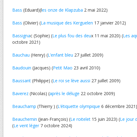
Bass
(Eduard)(l
es onze de Klapzuba
2 mai 2022)
Bass
(Olivier) (
La musique des Kerguelen
17 janvier 2012)
Bassigna
c (Sophie) (
Le plus fou des deu
x 11 mai 2020) (
Les aq
octobre 2021)
Bauchau
(Henry) (
L’enfant bleu
27 juillet 2009)
Baudouin
(Jacques) (
Petit Mao
23 avril 2010)
Baussant
(Philippe) (
Le roi se lève aussi
27 juillet 2009)
Baverez
(Nicolas) (
après le déluge
22 octobre 2009)
Beauchamp
(Thierry ) (
L’étiquette olympique
6 décembre 2021
Beauchemin
(Jean-François) (
Le roitelet
15 juin 2023) (
Le jour 
(
Le vent léger
7 octobre 2024)