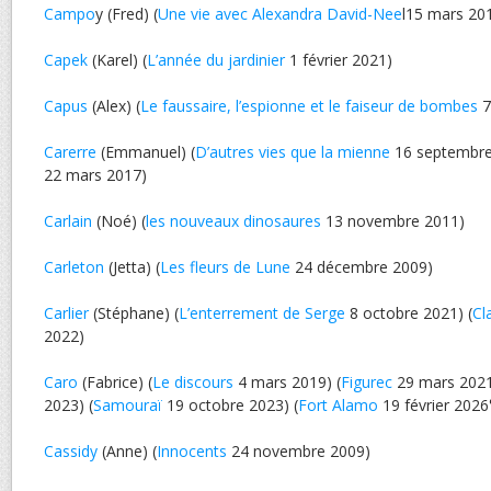
Campo
y (Fred) (
Une vie avec Alexandra David-Nee
l15 mars 20
Capek
(Karel) (
L’année du jardinier
1 février 2021)
Capus
(Alex) (
Le faussaire, l’espionne et le faiseur de bombes
7
Carerre
(Emmanuel) (
D’autres vies que la mienne
16 septembre
22 mars 2017)
Carlain
(Noé) (
les nouveaux dinosaures
13 novembre 2011)
Carleton
(Jetta) (
Les fleurs de Lune
24 décembre 2009)
Carlier
(Stéphane) (
L’enterrement de Serge
8 octobre 2021) (
Cl
2022)
Caro
(Fabrice) (
Le discours
4 mars 2019) (
Figurec
29 mars 2021
2023) (
Samouraï
19 octobre 2023) (
Fort Alamo
19 février 2026
Cassidy
(Anne) (
Innocents
24 novembre 2009)