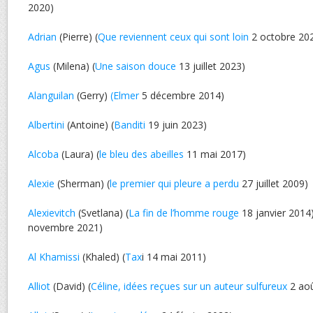
2020)
Adrian
(Pierre) (
Que reviennent ceux qui sont loin
2 octobre 20
Agus
(Milena) (
Une saison douce
13 juillet 2023)
Alanguilan
(Gerry)
(Elmer
5 décembre 2014)
Albertini
(Antoine) (
Banditi
19 juin 2023)
Alcoba
(Laura) (
le bleu des abeilles
11 mai 2017)
Alexie
(Sherman) (
le premier qui pleure a perdu
27 juillet 2009)
Alexievitch
(Svetlana) (
La fin de l’homme rouge
18 janvier 2014)
novembre 2021)
Al Khamissi
(Khaled) (
Tax
i 14 mai 2011)
Alliot
(David) (
Céline, idées reçues sur un auteur sulfureux
2 aoû