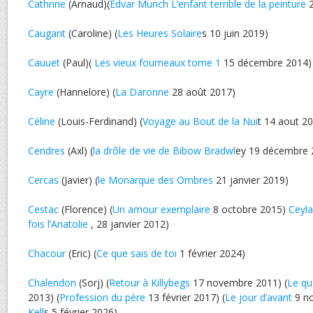
Cathrine
(Arnaud)(
Edvar Munch L’enfant terrible de la peinture
2
Caugant
(Caroline) (
Les Heures Solaire
s 10 juin 2019)
Cauuet
(Paul)(
Les vieux fourneaux tome 1
15 décembre 2014)
Cayre
(Hannelore) (
La Daronne
28 août 2017)
Céline
(Louis-Ferdinand) (
Voyage au Bout de la Nui
t 14 aout 2
Cendres
(Axl) (
la drôle de vie de Bibow Bradwl
ey 19 décembre 
Cercas
(Javier) (
le Monarque des Ombres
21 janvier 2019)
Cestac
(Florence) (
Un amour exemplaire
8 octobre 2015)
Ceyl
fois l’Anatolie
, 28 janvier 2012)
Chacour
(Eric) (
Ce que sais de toi
1 février 2024)
Chalendon
(Sorj) (
Retour à Killybegs
17 novembre 2011) (
Le qu
2013) (
Profession du père
13 février 2017) (
Le jour d’avant
9 no
Kell
s 5 février 2026)