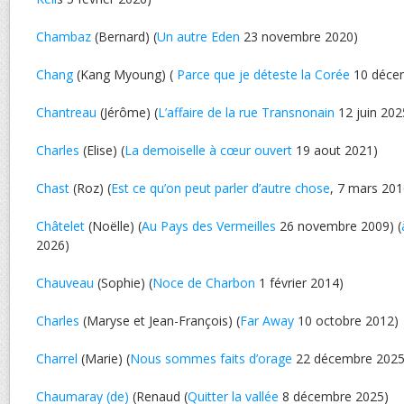
Chambaz
(Bernard) (
Un autre Eden
23 novembre 2020)
Chang
(Kang Myoung) (
Parce que je déteste la Corée
10 déce
Chantreau
(Jérôme) (
L’affaire de la rue Transnonain
12 juin 202
Charles
(Elise) (
La demoiselle à cœur ouvert
19 aout 2021)
Chast
(Roz) (
Est ce qu’on peut parler d’autre chose
, 7 mars 201
Châtelet
(Noëlle) (
Au Pays des Vermeilles
26 novembre 2009) (
2026)
Chauveau
(Sophie) (
Noce de Charbon
1 février 2014)
Charles
(Maryse et Jean-François) (
Far Away
10 octobre 2012)
Charrel
(Marie) (
Nous sommes faits d’orage
22 décembre 2025
Chaumaray (de)
(Renaud (
Quitter la vallée
8 décembre 2025)