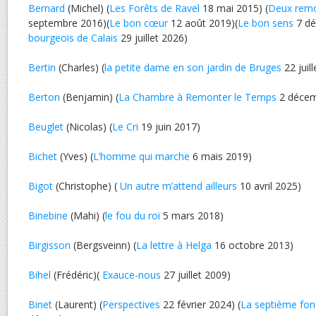
Bernard
(Michel) (
Les Forêts de Ravel
18 mai 2015) (
Deux rem
septembre 2016)(
Le bon cœur
12 août 2019)(
Le bon sens
7 dé
bourgeois de Calais
29 juillet 2026)
Bertin
(Charles) (
la petite dame en son jardin de Bruges
22 juil
Berton
(Benjamin) (
La Chambre à Remonter le Temps
2 décem
Beuglet
(Nicolas) (
Le Cri
19 juin 2017)
Bichet
(Yves) (
L’homme qui marche
6 mais 2019)
Bigot
(Christophe) (
Un autre m’attend ailleurs
10 avril 2025)
Binebine
(Mahi) (
le fou du roi
5 mars 2018)
Birgisson
(Bergsveinn) (
La lettre à Helga
16 octobre 2013)
Bihel
(Frédéric)(
Exauce-nous
27 juillet 2009)
Binet
(Laurent) (
Perspectives
22 février 2024) (
La septième fon