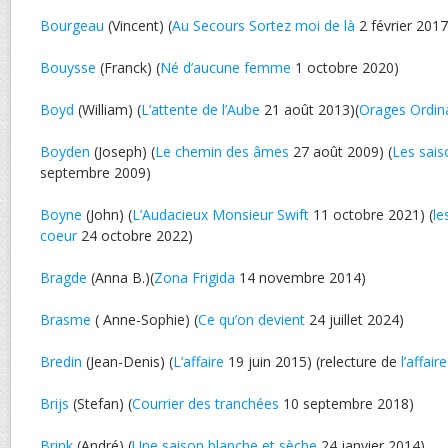
Bourgeau
(Vincent) (
Au Secours Sortez moi de là
2 février 2017
Bouysse
(Franck) (
Né d’aucune femme
1 octobre 2020)
Boyd
(William) (
L’attente de l’Aube
21 août 2013)(
Orages Ordin
Boyden
(Joseph) (
Le chemin des âmes
27 août 2009) (
Les sais
septembre 2009)
Boyne
(John) (
L’Audacieux Monsieur Swift
11 octobre 2021) (
le
coeur
24 octobre 2022)
Bragde
(Anna B.)(
Zona Frigida
14 novembre 2014)
Brasme
( Anne-Sophie) (
Ce qu’on devient
24 juillet 2024)
Bredin
(Jean-Denis) (
L’affaire
19 juin 2015) (relecture de
l’affaire
Brijs
(Stefan) (
Courrier des tranchées
10 septembre 2018)
Brink
(André) (
Une saison blanche et sèche
24 janvier 2014)