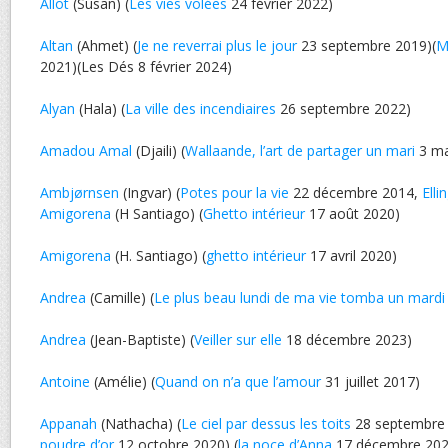
Allot
(Susan) (
Les vies volées
24 février 2022)
Altan
(Ahmet) (
Je ne reverrai plus le jour
23 septembre 2019)(
M
2021)(Les Dés 8 février 2024)
Alyan
(Hala) (
La ville des incendiaires
26 septembre 2022)
Amadou Amal
(Djaili) (
Wallaande, l’art de partager un mari
3 ma
Ambjørnsen
(Ingvar) (
Potes pour la vie
22 décembre 2014,
Elli
Amigorena
(H Santiago) (
Ghetto intérieur
17 août 2020)
Amigorena
(H. Santiago) (
ghetto intérieur
17 avril 2020)
Andrea
(Camille) (
Le plus beau lundi de ma vie tomba un mardi
Andrea
(Jean-Baptiste) (
Veiller sur elle
18 décembre 2023)
Antoine
(Amélie) (
Quand on n’a que l’amour
31 juillet 2017)
Appanah
(Nathacha) (
Le ciel par dessus les toits
28 septembre 
poudre d’or
12 octobre 2020) (
la noce d’Anna
17 décembre 202