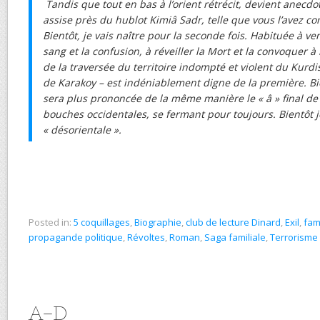
Tandis que tout en bas à l’orient rétrécit, devient anecdo
assise près du hublot Kimiâ Sadr, telle que vous l’avez c
Bientôt, je vais naître pour la seconde fois. Habituée à v
sang et la confusion, à réveiller la Mort et la convoquer à 
de la traversée du territoire indompté et violent du Kurdi
de Karakoy – est indéniablement digne de la première. 
sera plus prononcée de la même manière le « â » final de 
bouches occidentales, se fermant pour toujours. Bientôt j
« désorientale ».
Posted in:
5 coquillages
,
Biographie
,
club de lecture Dinard
,
Exil
,
fam
propagande politique
,
Révoltes
,
Roman
,
Saga familiale
,
Terrorisme 
A-D