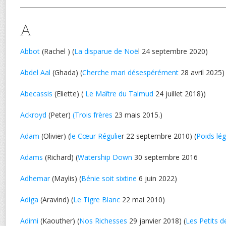
A
Abbot
(Rachel ) (
La disparue de Noë
l 24 septembre 2020)
Abdel Aal
(Ghada) (
Cherche mari désespérément
28 avril 2025)
Abecassis
(Eliette) (
Le Maître du Talmud
24 juillet 2018))
Ackroyd
(Peter)
(Trois frères
23 mais 2015.)
Adam
(Olivier) (
le Cœur Régulie
r 22 septembre 2010) (
Poids lég
Adams
(Richard) (
Watership Down
30 septembre 2016
Adhemar
(Maylis) (
Bénie soit sixtine
6 juin 2022)
Adiga
(Aravind) (
Le Tigre Blanc
22 mai 2010)
Adimi
(Kaouther) (
Nos Richesses
29 janvier 2018) (
Les Petits 