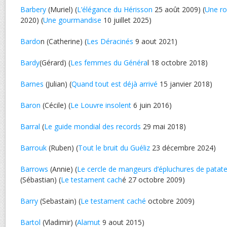
Barbery
(Muriel) (
L’élégance du Hérisson
25 août 2009) (
Une ro
2020) (
Une gourmandise
10 juillet 2025)
Bardo
n (Catherine) (
Les Déracinés
9 aout 2021)
Bardy
(Gérard) (
Les femmes du Généra
l 18 octobre 2018)
Barnes
(Julian) (
Quand tout est déjà arrivé
15 janvier 2018)
Baron
(Cécile) (
Le Louvre insolent
6 juin 2016)
Barral
(
Le guide mondial des records
29 mai 2018)
Barrouk
(Ruben) (
Tout le bruit du Guéliz
23 décembre 2024)
Barrows
(Annie) (
Le cercle de mangeurs d’épluchures de patat
(Sébastian) (
Le testament cach
é 27 octobre 2009)
Barry
(Sebastain) (
Le testament caché
octobre 2009)
Bartol
(Vladimir) (
Alamut
9 aout 2015)