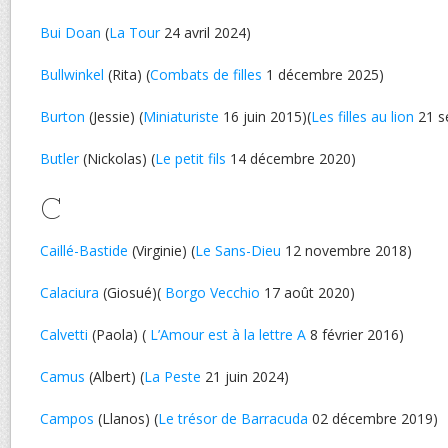
Bui Doan
(
La Tour
24 avril 2024)
Bullwinkel
(Rita) (
Combats de filles
1 décembre 2025)
Burton
(Jessie) (
Miniaturiste
16 juin 2015)(
Les filles au lion
21 s
Butler
(Nickolas) (
Le petit fils
14 décembre 2020)
C
Caillé-Bastide
(Virginie) (
Le Sans-Dieu
12 novembre 2018)
Calaciura
(Giosué)(
Borgo Vecchio
17 août 2020)
Calvetti
(Paola) (
L’Amour est à la lettre A
8 février 2016)
Camus
(Albert) (
La Peste
21 juin 2024)
Campos
(Llanos) (
Le trésor de Barracuda
02 décembre 2019)