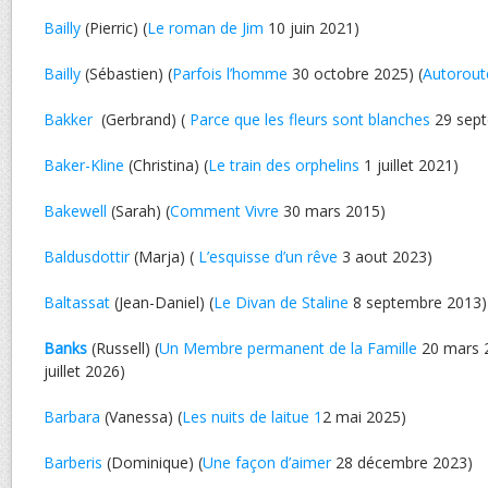
Bailly
(Pierric) (
Le roman de Jim
10 juin 2021)
Bailly
(Sébastien) (
Parfois l’homme
30 octobre 2025) (
Autorout
Bakker
(Gerbrand) (
Parce que les fleurs sont blanches
29 sept
Baker-Kline
(Christina) (
Le train des orphelins
1 juillet 2021)
Bakewell
(Sarah) (
Comment Vivre
30 mars 2015)
Baldusdottir
(Marja) (
L’esquisse d’un rêve
3 aout 2023)
Baltassat
(Jean-Daniel) (
Le Divan de Staline
8 septembre 2013)
Banks
(Russell) (
Un Membre permanent de la Famille
20 mars 2
juillet 2026)
Barbara
(Vanessa) (
Les nuits de laitue 1
2 mai 2025)
Barberis
(Dominique) (
Une façon d’aimer
28 décembre 2023)