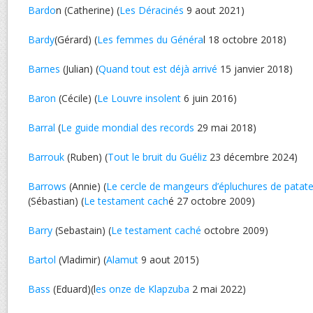
Bardo
n (Catherine) (
Les Déracinés
9 aout 2021)
Bardy
(Gérard) (
Les femmes du Généra
l 18 octobre 2018)
Barnes
(Julian) (
Quand tout est déjà arrivé
15 janvier 2018)
Baron
(Cécile) (
Le Louvre insolent
6 juin 2016)
Barral
(
Le guide mondial des records
29 mai 2018)
Barrouk
(Ruben) (
Tout le bruit du Guéliz
23 décembre 2024)
Barrows
(Annie) (
Le cercle de mangeurs d’épluchures de patat
(Sébastian) (
Le testament cach
é 27 octobre 2009)
Barry
(Sebastain) (
Le testament caché
octobre 2009)
Bartol
(Vladimir) (
Alamut
9 aout 2015)
Bass
(Eduard)(l
es onze de Klapzuba
2 mai 2022)