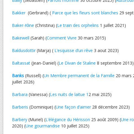
Bailly
(Sébastien) (
Parfois l’homme
30 octobre 2025) (
Autorout
Bakker
(Gerbrand) (
Parce que les fleurs sont blanches
29 sept
Baker-Kline
(Christina) (
Le train des orphelins
1 juillet 2021)
Bakewell
(Sarah) (
Comment Vivre
30 mars 2015)
Baldusdottir
(Marja) (
L’esquisse d’un rêve
3 aout 2023)
Baltassat
(Jean-Daniel) (
Le Divan de Staline
8 septembre 2013)
Banks
(Russell) (
Un Membre permanent de la Famille
20 mars 2
juillet 2026)
Barbara
(Vanessa) (
Les nuits de laitue 1
2 mai 2025)
Barberis
(Dominique) (
Une façon d’aimer
28 décembre 2023)
Barbery
(Muriel) (
L’élégance du Hérisson
25 août 2009) (
Une ro
2020) (
Une gourmandise
10 juillet 2025)