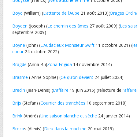
Bouysse
(Franck) (
Né d’aucune femme
1 octobre 2020)
Boyd
(William) (
L’attente de l’Aube
21 août 2013)(
Orages Ordin
Boyden
(Joseph) (
Le chemin des âmes
27 août 2009) (
Les sais
septembre 2009)
Boyne
(John) (
L’Audacieux Monsieur Swift
11 octobre 2021) (
le
coeur
24 octobre 2022)
Bragde
(Anna B.)(
Zona Frigida
14 novembre 2014)
Brasme
( Anne-Sophie) (
Ce qu’on devient
24 juillet 2024)
Bredin
(Jean-Denis) (
L’affaire
19 juin 2015) (relecture de
l’affaire
Brijs
(Stefan) (
Courrier des tranchées
10 septembre 2018)
Brink
(André) (
Une saison blanche et sèche
24 janvier 2014)
Broca
s (Alexis) (
Dieu dans la machine
20 mai 2019)