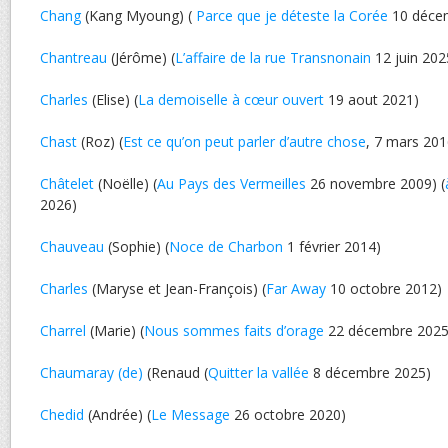
Chang
(Kang Myoung) (
Parce que je déteste la Corée
10 déce
Chantreau
(Jérôme) (
L’affaire de la rue Transnonain
12 juin 202
Charles
(Elise) (
La demoiselle à cœur ouvert
19 aout 2021)
Chast
(Roz) (
Est ce qu’on peut parler d’autre chose
, 7 mars 201
Châtelet
(Noëlle) (
Au Pays des Vermeilles
26 novembre 2009) (
2026)
Chauveau
(Sophie) (
Noce de Charbon
1 février 2014)
Charles
(Maryse et Jean-François) (
Far Away
10 octobre 2012)
Charrel
(Marie) (
Nous sommes faits d’orage
22 décembre 2025
Chaumaray (de)
(Renaud (
Quitter la vallée
8 décembre 2025)
Chedid
(Andrée) (
Le Message
26 octobre 2020)