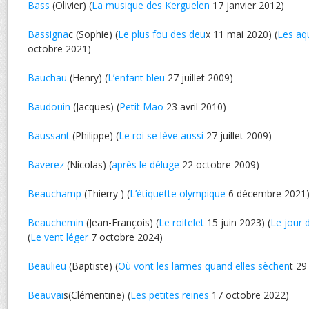
Bass
(Olivier) (
La musique des Kerguelen
17 janvier 2012)
Bassigna
c (Sophie) (
Le plus fou des deu
x 11 mai 2020) (
Les aq
octobre 2021)
Bauchau
(Henry) (
L’enfant bleu
27 juillet 2009)
Baudouin
(Jacques) (
Petit Mao
23 avril 2010)
Baussant
(Philippe) (
Le roi se lève aussi
27 juillet 2009)
Baverez
(Nicolas) (
après le déluge
22 octobre 2009)
Beauchamp
(Thierry ) (
L’étiquette olympique
6 décembre 2021
Beauchemin
(Jean-François) (
Le roitelet
15 juin 2023) (
Le jour 
(
Le vent léger
7 octobre 2024)
Beaulieu
(Baptiste) (
Où vont les larmes quand elles sèchen
t 29
Beauvai
s(Clémentine) (
Les petites reines
17 octobre 2022)