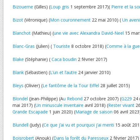
Bizouerne
(Gilles) (
Loup gris
1 septembre 2017)(
Pierre et la so
Bizot
(Véronique) (
Mon couronnement
22 mai 2010) (
Un aven
Blanchot
(Mathieu) (
une vie avec Alexandra David-Neel
15 mar
Blanc-Gras
(Julien) (
Touriste
8 octobre 2018) (
Comme à la gue
Blake
(Stéphanie) (
Caca boudin
2 février 2017)
Blank
(Sébastien) (
L’un et l’autre
24 janvier 2010)
Bleys
(Olivier) (
Le fantôme de la Tour Eiffel
28 juillet 2015)
Blondel
(Jean-Philippe) (A
u Rebond
27 octobre 2007) (
G229
24 
mai 2017) (
Un minuscule inventaire
avril 2018) (
Rester vivant
26
Grande Escapade
1 juin 2020) (
Mariage de saison
06 avril 2023
Blundell
(Judy) (
Ce que j’ai vu et pourquoi j’ai menti
15 août 201
Boisrobert
(Anouk) (
Dans la forêt du Paresseux
2 février 2017)