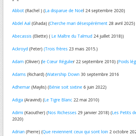
Abbot
(Rachel ) (
La disparue de Noë
l 24 septembre 2020)
Abdel Aal
(Ghada) (
Cherche mari désespérément
28 avril 2025)
Abecassis
(Eliette) (
Le Maître du Talmud
24 juillet 2018))
Ackroyd
(Peter)
(Trois frères
23 mais 2015.)
Adam
(Olivier) (
le Cœur Régulie
r 22 septembre 2010) (
Poids lég
Adams
(Richard) (
Watership Down
30 septembre 2016
Adhemar
(Maylis) (
Bénie soit sixtine
6 juin 2022)
Adiga
(Aravind) (
Le Tigre Blanc
22 mai 2010)
Adimi
(Kaouther) (
Nos Richesses
29 janvier 2018) (
Les Petits 
2020)
Adrian
(Pierre) (
Que reviennent ceux qui sont loin
2 octobre 20