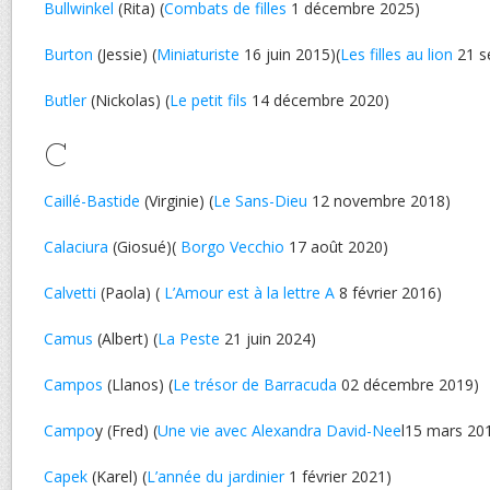
Bullwinkel
(Rita) (
Combats de filles
1 décembre 2025)
Burton
(Jessie) (
Miniaturiste
16 juin 2015)(
Les filles au lion
21 s
Butler
(Nickolas) (
Le petit fils
14 décembre 2020)
C
Caillé-Bastide
(Virginie) (
Le Sans-Dieu
12 novembre 2018)
Calaciura
(Giosué)(
Borgo Vecchio
17 août 2020)
Calvetti
(Paola) (
L’Amour est à la lettre A
8 février 2016)
Camus
(Albert) (
La Peste
21 juin 2024)
Campos
(Llanos) (
Le trésor de Barracuda
02 décembre 2019)
Campo
y (Fred) (
Une vie avec Alexandra David-Nee
l15 mars 20
Capek
(Karel) (
L’année du jardinier
1 février 2021)