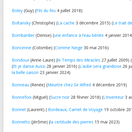
Boley
(Guy) (
Fils du feu
4 juillet 2018)
Boltansky
(Christophe) (
La cache
3 décembre 2015) (
Le trait d
Bombardier
(Denise) (
une enfance à l’eau bénite
4 janvier 2014
Boncenne
(Colombe) (
Comme Neige
30 mai 2016)
Bondoux
(Anne-Laure) (
le Temps des Miracles
27 juillet 2009) (
(
Et je danse Aussi
28 janvier 2016) (
L’aube sera grandiose
26 jui
la belle saison
23 janvier 2024)
Bonneau
(Renée) (
Meurtre chez Sir Alfred
4 décembre 2019)
Bonnefoix
(Miguel) (
Sucre noir
28 février 2018) (
L’inventeur
3 a
Bonnet
(Laurent) (
Bordeaux, Carnet de Voyage
19 octobre 20
Bonnetto
(Jérôme) (
la certitude des pierres
15 mai 2023)