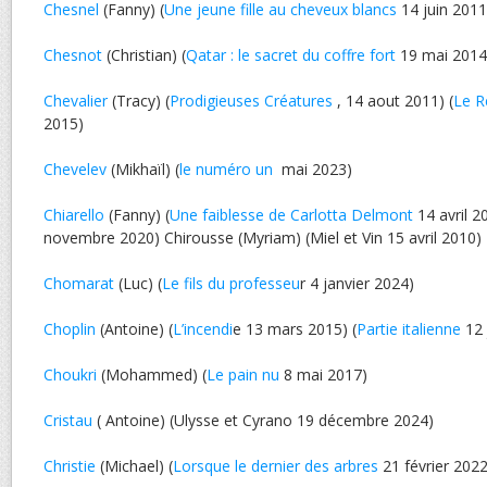
Chesnel
(Fanny) (
Une jeune fille au cheveux blancs
14 juin 2011
Chesnot
(Christian) (
Qatar : le sacret du coffre fort
19 mai 2014
Chevalier
(Tracy) (
Prodigieuses Créatures
, 14 aout 2011) (
Le R
2015)
Chevelev
(Mikhaïl) (
le numéro un
mai 2023)
Chiarello
(Fanny) (
Une faiblesse de Carlotta Delmont
14 avril 2
novembre 2020) Chirousse (Myriam) (Miel et Vin 15 avril 2010)
Chomarat
(Luc) (
Le fils du professeu
r 4 janvier 2024)
Choplin
(Antoine) (
L’incendi
e 13 mars 2015) (
Partie italienne
12 
Choukri
(Mohammed) (
Le pain nu
8 mai 2017)
Cristau
( Antoine) (Ulysse et Cyrano 19 décembre 2024)
Christie
(Michael) (
Lorsque le dernier des arbres
21 février 2022