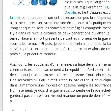
blogueuses !) que j’ai glanée 
que je lis régulièrement :
Ys
,
Dasola
, et tant d’autres excu
Krol
et ce fut un beau moment de lecture, un peu bref cependan
ait aimé car c’est un livre d’une rare émotion et très pudique
imaginer que ce sont les souvenirs de réfugiés espagnols racontés
Il y a dans ce récit la distance de deux générations qui atténue 
terreur face à la mort présente partout au moment de la guerr
sous la botte nazie.Et puis, je pense que cela aide un peu, la fa
survécu , c’est certainement plus facile de raconter alors de cet
poésie , la pudeur et l’amour.
Voici donc, les souvenirs d’une femme, sa fuite devant la men
communistes, son attachement à la république, l’exil , son instal
de ceux qui lui sont proches contre le nazisme. Tout cela est é
Des souvenirs plus qu’un récit. C’est un livre qui se lit en quelqu
dans la mémoire une impression apaisée malgré les souffrance
Honnêtement, je dois dire que je suis contente de l’avoir acheté
garderai pas car c’est un livre qui manque un peu de densité. Ma
plus.