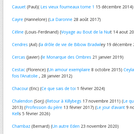
Cauuet
(Paul)(
Les vieux fourneaux tome 1
15 décembre 2014)
Cayre
(Hannelore) (
La Daronne
28 août 2017)
Céline
(Louis-Ferdinand) (
Voyage au Bout de la Nui
t 14 aout 2
Cendres
(Axl) (
la drôle de vie de Bibow Bradwl
ey 19 décembre 
Cercas
(Javier) (
le Monarque des Ombres
21 janvier 2019)
Cestac
(Florence) (
Un amour exemplaire
8 octobre 2015)
Ceyl
fois l’Anatolie
, 28 janvier 2012)
Chacour
(Eric) (
Ce que sais de toi
1 février 2024)
Chalendon
(Sorj) (
Retour à Killybegs
17 novembre 2011) (
Le qu
2013) (
Profession du père
13 février 2017) (
Le jour d’avant
9 no
Kell
s 5 février 2026)
Chambaz
(Bernard) (
Un autre Eden
23 novembre 2020)