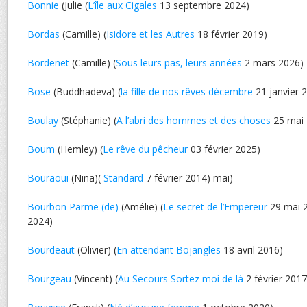
Bonnie
(Julie (
L’île aux Cigales
13 septembre 2024)
Bordas
(Camille) (
Isidore et les Autres
18 février 2019)
Bordenet
(Camille) (
Sous leurs pas, leurs années
2 mars 2026)
Bose
(Buddhadeva) (
la fille de nos rêves décembre
21 janvier 
Boulay
(Stéphanie) (
A l’abri des hommes et des choses
25 mai 
Boum
(Hemley) (
Le rêve du pêcheur
03 février 2025)
Bouraoui
(Nina)(
Standard
7 février 2014) mai)
Bourbon Parme (de)
(Amélie) (
Le secret de l’Empereur
29 mai 2
2024)
Bourdeaut
(Olivier) (
En attendant Bojangles
18 avril 2016)
Bourgeau
(Vincent) (
Au Secours Sortez moi de là
2 février 2017