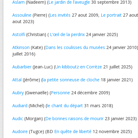
Aslam
(Nadeem) (
Le jardin de l’aveugle
30 septembre 2013)
Assouline
(Pierre) (
Les invités
27 aout 2009,
Le portrait
27 aout
aout 2023)
Astolfi
(Christian) (
L’œil de la perdrix
24 janvier 2025)
Atkinson
(Kate) (
Dans les coulisses du musées
24 janvier 2010)
juillet 2016)
Aubarbier
(Jean-Luc) (
Un kibboutz en Corrèze
21 juillet 2025)
Attal
(Jérôme) (
la petite sonneuse de cloche
18 janvier 2021)
Aubry
(Gwenaëlle) (
Personne
24 décembre 2009)
Audiard
(Michel) (
le chant du départ
31 mars 2018)
Audic
(Morgan) (
De bonnes raisons de mourir
23 janvier 2023)
Audoire
(Tugce) (BD
En quête de liberté
12 novembre 2025)