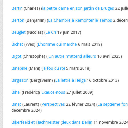
Bertin
(Charles) (
la petite dame en son jardin de Bruges
22 juil
Berton
(Benjamin) (
La Chambre à Remonter le Temps
2 décem
Beuglet
(Nicolas) (
Le Cri
19 juin 2017)
Bichet
(Yves) (
L’homme qui marche
6 mais 2019)
Bigot
(Christophe) (
Un autre m’attend ailleurs
10 avril 2025)
Binebine
(Mahi) (
le fou du roi
5 mars 2018)
Birgisson
(Bergsveinn) (
La lettre à Helga
16 octobre 2013)
Bihel
(Frédéric)(
Exauce-nous
27 juillet 2009)
Binet
(Laurent) (
Perspectives
22 février 2024) (
La septième fon
décembre 2024)
Bikerfeeld et Hachmeister
(
deux dans Berlin
11 novembre 2024