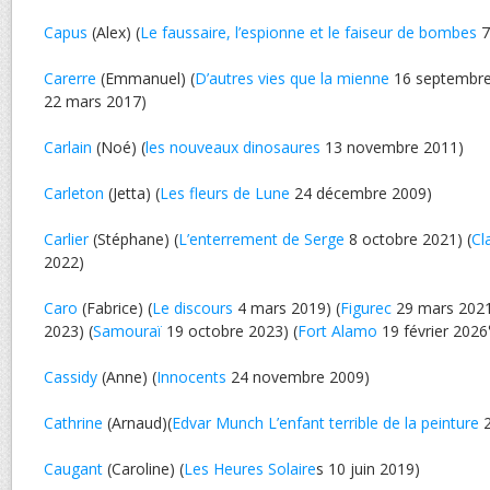
Capus
(Alex) (
Le faussaire, l’espionne et le faiseur de bombes
7
Carerre
(Emmanuel) (
D’autres vies que la mienne
16 septembre
22 mars 2017)
Carlain
(Noé) (
les nouveaux dinosaures
13 novembre 2011)
Carleton
(Jetta) (
Les fleurs de Lune
24 décembre 2009)
Carlier
(Stéphane) (
L’enterrement de Serge
8 octobre 2021) (
Cl
2022)
Caro
(Fabrice) (
Le discours
4 mars 2019) (
Figurec
29 mars 2021
2023) (
Samouraï
19 octobre 2023) (
Fort Alamo
19 février 2026
Cassidy
(Anne) (
Innocents
24 novembre 2009)
Cathrine
(Arnaud)(
Edvar Munch L’enfant terrible de la peinture
2
Caugant
(Caroline) (
Les Heures Solaire
s 10 juin 2019)