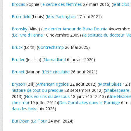
Brocas
Sophie (
le cercle des femmes
29 mars 2016) (
le lit clos
Bromfield
(Louis) (
Mrs Parkington
17 mai 2021)
Bronsky
(Alina) (
Le dernier Amour de Baba Dounia
4novembre
(
Le livre d’Hanna
10 novembre 2009) (
la solitude du docteur M
Bruck
(Edith) (
Contrechamp
26 Mai 2025)
Bruder
(Jessica) (
Nomadland
6 janvier 2020)
Brunet
(Marion (
L’été circulaire
26 aout 2021)
Bryson
(Bill) (
American rigolos
22 août 2012) (
Motel Blues
12 s
histoire de tout ou presque
28 septembre 2012) (
Shakespeare 
2013) (
Nos voisins du dessous
18 janvie13r 2013) (
Une Histoir
chez moi
19 juillet 2014)(
Des Cornflakes dans le Porridge
6 mai
dans les bois
juin 2026)
Bui Doan
(
La Tour
24 avril 2024)