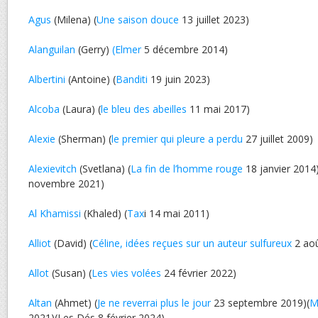
Agus
(Milena) (
Une saison douce
13 juillet 2023)
Alanguilan
(Gerry)
(Elmer
5 décembre 2014)
Albertini
(Antoine) (
Banditi
19 juin 2023)
Alcoba
(Laura) (
le bleu des abeilles
11 mai 2017)
Alexie
(Sherman) (
le premier qui pleure a perdu
27 juillet 2009)
Alexievitch
(Svetlana) (
La fin de l’homme rouge
18 janvier 2014)
novembre 2021)
Al Khamissi
(Khaled) (
Tax
i 14 mai 2011)
Alliot
(David) (
Céline, idées reçues sur un auteur sulfureux
2 aoû
Allot
(Susan) (
Les vies volées
24 février 2022)
Altan
(Ahmet) (
Je ne reverrai plus le jour
23 septembre 2019)(
M
2021)(Les Dés 8 février 2024)