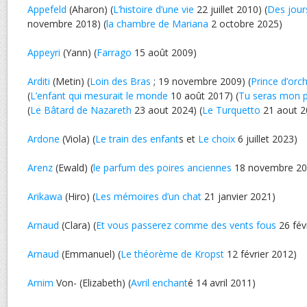
Appefeld
(Aharon) (
L’histoire d’une vie
22 juillet 2010) (
Des jours
novembre 2018) (
la chambre de Mariana
2 octobre 2025)
Appeyri
(Yann) (
Farrago
15 août 2009)
Arditi
(Metin) (
Loin des Bras
; 19 novembre 2009) (
Prince d’orc
(
L’enfant qui mesurait le monde
10 août 2017) (
Tu seras mon 
(
Le Bâtard de Nazareth
23 aout 2024) (
Le Turquetto
21 aout 2
Ardone
(Viola) (
Le train des enfant
s et
Le choix
6 juillet 2023)
Arenz
(Ewald) (
le parfum des poires anciennes
18 novembre 20
Arikawa
(Hiro) (
Les mémoires d’un chat
21 janvier 2021)
Arnaud
(Clara) (
Et vous passerez comme des vents fous
26 fév
Arnaud
(Emmanuel) (
Le théorème de Kropst
12 février 2012)
Arnim
Von- (Elizabeth) (
Avril enchant
é 14 avril 2011)