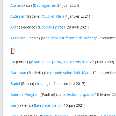
Auster
(Paul) (
Baumgartner
24 juin 2024)
Autissier
(Isabelle) (
Oublier Klara
4 janvier 2021)
Axat
( Federico) (
L’opossum rose
29 avril 2021)
Azzedine
(Saphia) (
Mon père est femme de ménage
7 novembr
B
Ba
(Omar) (
je suis venu, j’ai vu, je n’y crois plus
27 juillet 2009)
Backman
(Frederik) (
Le monde selon Britt-Marie
19 septembre
Badel
(Ronan) (
loup gris
1 septembre 2017)
Baer de Perignon
(Pauline) (
La collection disparue
18 février 2
Bailly
(Pierric) (
Le roman de Jim
10 juin 2021)