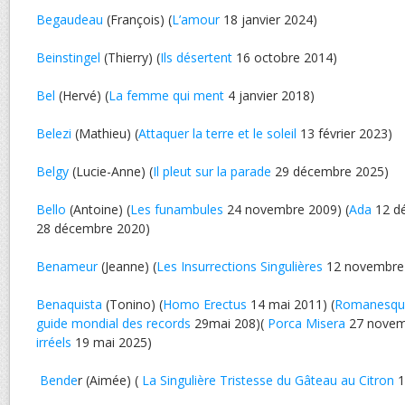
Begaudeau
(François) (
L’amour
18 janvier 2024)
Beinstingel
(Thierry) (
Ils désertent
16 octobre 2014)
Bel
(Hervé) (
La femme qui ment
4 janvier 2018)
Belezi
(Mathieu) (
Attaquer la terre et le soleil
13 février 2023)
Belgy
(Lucie-Anne) (
Il pleut sur la parade
29 décembre 2025)
Bello
(Antoine) (
Les funambules
24 novembre 2009) (
Ada
12 dé
28 décembre 2020)
Benameur
(Jeanne) (
Les Insurrections Singulières
12 novembre
Benaquista
(Tonino) (
Homo Erectus
14 mai 2011) (
Romanesqu
guide mondial des records
29mai 208)(
Porca Misera
27 novemb
irréels
19 mai 2025)
Bende
r (Aimée) (
La Singulière Tristesse du Gâteau au Citron
1