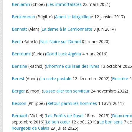
Benjamin
(Chloé) (
Les Immortalistes
22 mars 2021)
Benkemoun
(Brigitte) (
Albert le Magnifiqu
e 12 janvier 2017)
Bennett
(Alan) (
La dame à la Camionnette
3 juin 2014)
Bent
(Patrick) (
Nuit Noire sur Dinard
02 mars 2020)
Bentoumi
(Farid) (
Good Luck Algéria
4 mars 2016)
Benzine
(Rachid) (
L’homme qui lisait des livres
13 octobre 2025
Berest
(Anne) (
La carte postale
12 décembre 2002) (
Finistère
6
Berger
(Simon) (
Laisse aller ton serviteur
24 novembre 2022)
Besson
(Philippe) (
Retour parmi les hommes
14 avril 2011)
Bernard
(Michel) (
Les Forêts de Ravel
18 mai 2015) (
Deux rem
septembre 2016)(
Le bon cœur
12 août 2019)(
Le bon sens
7 dé
bourgeois de Calais
29 juillet 2026)