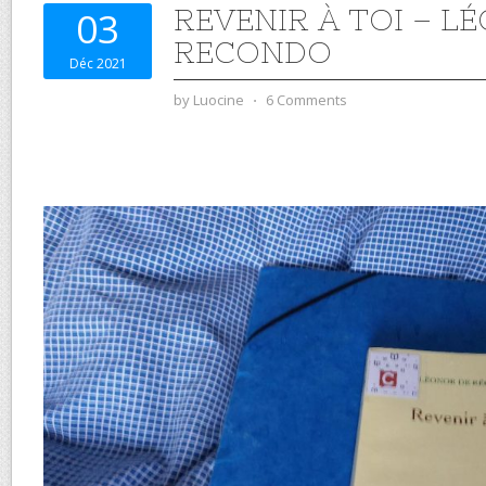
REVENIR À TOI – L
03
RECONDO
Déc 2021
by
Luocine
⋅
6 Comments