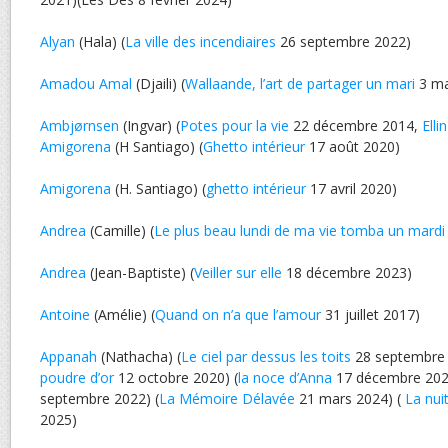
Alyan
(Hala) (
La ville des incendiaires
26 septembre 2022)
Amadou Amal
(Djaili) (
Wallaande, l’art de partager un mari
3 ma
Ambjørnsen
(Ingvar) (
Potes pour la vie
22 décembre 2014,
Elli
Amigorena
(H Santiago) (
Ghetto intérieur
17 août 2020)
Amigorena
(H. Santiago) (
ghetto intérieur
17 avril 2020)
Andrea
(Camille) (
Le plus beau lundi de ma vie tomba un mardi
Andrea
(Jean-Baptiste) (
Veiller sur elle
18 décembre 2023)
Antoine
(Amélie) (
Quand on n’a que l’amour
31 juillet 2017)
Appanah
(Nathacha) (
Le ciel par dessus les toits
28 septembre 
poudre d’or
12 octobre 2020) (
la noce d’Anna
17 décembre 202
septembre 2022) (
La Mémoire Délavée
21 mars 2024) (
La nui
2025)