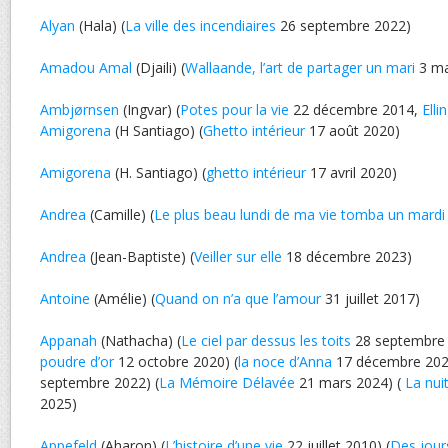
Alyan
(Hala) (
La ville des incendiaires
26 septembre 2022)
Amadou Amal
(Djaili) (
Wallaande, l’art de partager un mari
3 ma
Ambjørnsen
(Ingvar) (
Potes pour la vie
22 décembre 2014,
Elli
Amigorena
(H Santiago) (
Ghetto intérieur
17 août 2020)
Amigorena
(H. Santiago) (
ghetto intérieur
17 avril 2020)
Andrea
(Camille) (
Le plus beau lundi de ma vie tomba un mardi
Andrea
(Jean-Baptiste) (
Veiller sur elle
18 décembre 2023)
Antoine
(Amélie) (
Quand on n’a que l’amour
31 juillet 2017)
Appanah
(Nathacha) (
Le ciel par dessus les toits
28 septembre 
poudre d’or
12 octobre 2020) (
la noce d’Anna
17 décembre 202
septembre 2022) (
La Mémoire Délavée
21 mars 2024) (
La nui
2025)
Appefeld
(Aharon) (
L’histoire d’une vie
22 juillet 2010) (
Des jours