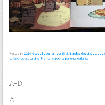
Posted in:
2024
,
4 coquillages
,
amour filial
,
Bandes dessinées
,
club 
collaboration
,
cuisine
,
France
,
rapports parents enfants
A-D
A