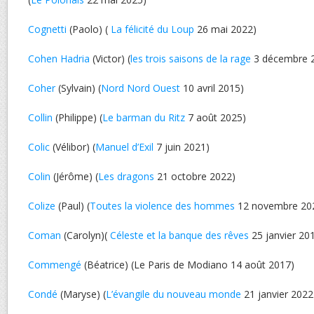
Cognetti
(Paolo) (
La félicité du Loup
26 mai 2022)
Cohen Hadria
(Victor) (
les trois saisons de la rage
3 décembre 
Coher
(Sylvain) (
Nord Nord Ouest
10 avril 2015)
Collin
(Philippe) (
Le barman du Ritz
7 août 2025)
Colic
(Vélibor) (
Manuel d’Exil
7 juin 2021)
Colin
(Jérôme) (
Les dragons
21 octobre 2022)
Colize
(Paul) (
Toutes la violence des hommes
12 novembre 20
Coman
(Carolyn)(
Céleste et la banque des rêves
25 janvier 20
Commengé
(Béatrice) (Le Paris de Modiano 14 août 2017)
Condé
(Maryse) (
L’évangile du nouveau monde
21 janvier 2022