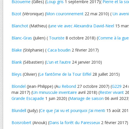
Bizouerne
(Gilles) (
Loup gris
1 septembre 2017)(
Pierre et la so
Bizot
(Véronique) (
Mon couronnement
22 mai 2010) (
Un aven
Blanchot
(Mathieu) (
une vie avec Alexandra David-Neel
15 mar
Blanc-Gras
(Julien) (
Touriste
8 octobre 2018) (
Comme à la gue
Blake
(Stéphanie) (
Caca boudin
2 février 2017)
Blank
(Sébastien) (
L’un et l’autre
24 janvier 2010)
Bleys
(Olivier) (
Le fantôme de la Tour Eiffel
28 juillet 2015)
Blondel
(Jean-Philippe) (A
u Rebond
27 octobre 2007) (
G229
24 
mai 2017) (
Un minuscule inventaire
avril 2018) (
Rester vivant
26
Grande Escapade
1 juin 2020) (
Mariage de saison
06 avril 2023
Blundell
(Judy) (
Ce que j’ai vu et pourquoi j’ai menti
15 août 201
Boisrobert
(Anouk) (
Dans la forêt du Paresseux
2 février 2017)