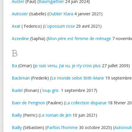
Auster
(Paul) (
Baumgartner
24 juin 2024)
Autissier
(Isabelle) (
Oublier Klara
4 janvier 2021)
Axat
( Federico) (
L’opossum rose
29 avril 2021)
Azzedine
(Saphia) (
Mon père est femme de ménage
7 novembr
B
Ba
(Omar) (
je suis venu, j’ai vu, je n’y crois plus
27 juillet 2009)
Backman
(Frederik) (
Le monde selon Britt-Marie
19 septembre
Badel
(Ronan) (
loup gris
1 septembre 2017)
Baer de Perignon
(Pauline) (
La collection disparue
18 février 2
Bailly
(Pierric) (
Le roman de Jim
10 juin 2021)
Bailly
(Sébastien) (
Parfois l’homme
30 octobre 2025) (
Autorout