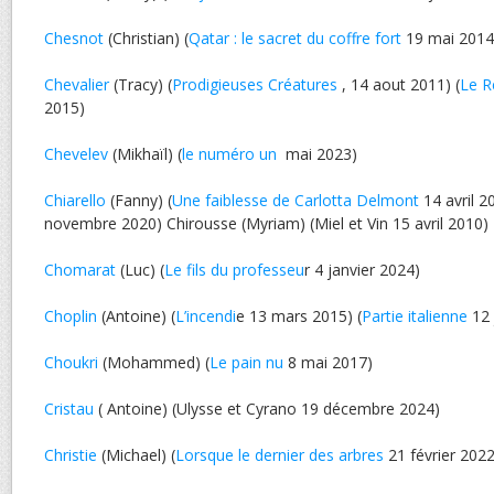
Chesnot
(Christian) (
Qatar : le sacret du coffre fort
19 mai 2014
Chevalier
(Tracy) (
Prodigieuses Créatures
, 14 aout 2011) (
Le R
2015)
Chevelev
(Mikhaïl) (
le numéro un
mai 2023)
Chiarello
(Fanny) (
Une faiblesse de Carlotta Delmont
14 avril 2
novembre 2020) Chirousse (Myriam) (Miel et Vin 15 avril 2010)
Chomarat
(Luc) (
Le fils du professeu
r 4 janvier 2024)
Choplin
(Antoine) (
L’incendi
e 13 mars 2015) (
Partie italienne
12 
Choukri
(Mohammed) (
Le pain nu
8 mai 2017)
Cristau
( Antoine) (Ulysse et Cyrano 19 décembre 2024)
Christie
(Michael) (
Lorsque le dernier des arbres
21 février 2022