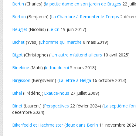
Bertin
(Charles) (
la petite dame en son jardin de Bruges
22 juil
Berton
(Benjamin) (
La Chambre à Remonter le Temps
2 décem
Beuglet
(Nicolas) (
Le Cri
19 juin 2017)
Bichet
(Yves) (
L’homme qui marche
6 mais 2019)
Bigot
(Christophe) (
Un autre m’attend ailleurs
10 avril 2025)
Binebine
(Mahi) (
le fou du roi
5 mars 2018)
Birgisson
(Bergsveinn) (
La lettre à Helga
16 octobre 2013)
Bihel
(Frédéric)(
Exauce-nous
27 juillet 2009)
Binet
(Laurent) (
Perspectives
22 février 2024) (
La septième fon
décembre 2024)
Bikerfeeld et Hachmeister
(
deux dans Berlin
11 novembre 2024