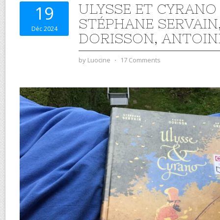
ULYSSE ET CYRANO
19
STÉPHANE SERVAIN,
Déc 2024
DORISSON, ANTOIN
by
Luocine
⋅
17 Comments