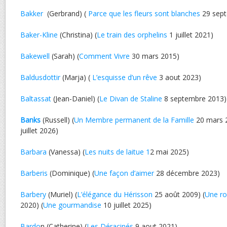
Bakker
(Gerbrand) (
Parce que les fleurs sont blanches
29 sept
Baker-Kline
(Christina) (
Le train des orphelins
1 juillet 2021)
Bakewell
(Sarah) (
Comment Vivre
30 mars 2015)
Baldusdottir
(Marja) (
L’esquisse d’un rêve
3 aout 2023)
Baltassat
(Jean-Daniel) (
Le Divan de Staline
8 septembre 2013)
Banks
(Russell) (
Un Membre permanent de la Famille
20 mars 2
juillet 2026)
Barbara
(Vanessa) (
Les nuits de laitue 1
2 mai 2025)
Barberis
(Dominique) (
Une façon d’aimer
28 décembre 2023)
Barbery
(Muriel) (
L’élégance du Hérisson
25 août 2009) (
Une ro
2020) (
Une gourmandise
10 juillet 2025)
Bardo
n (Catherine) (
Les Déracinés
9 aout 2021)