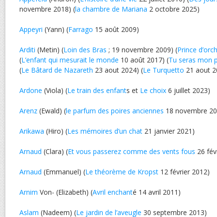
novembre 2018) (
la chambre de Mariana
2 octobre 2025)
Appeyri
(Yann) (
Farrago
15 août 2009)
Arditi
(Metin) (
Loin des Bras
; 19 novembre 2009) (
Prince d’orc
(
L’enfant qui mesurait le monde
10 août 2017) (
Tu seras mon 
(
Le Bâtard de Nazareth
23 aout 2024) (
Le Turquetto
21 aout 2
Ardone
(Viola) (
Le train des enfant
s et
Le choix
6 juillet 2023)
Arenz
(Ewald) (
le parfum des poires anciennes
18 novembre 20
Arikawa
(Hiro) (
Les mémoires d’un chat
21 janvier 2021)
Arnaud
(Clara) (
Et vous passerez comme des vents fous
26 fév
Arnaud
(Emmanuel) (
Le théorème de Kropst
12 février 2012)
Arnim
Von- (Elizabeth) (
Avril enchant
é 14 avril 2011)
Aslam
(Nadeem) (
Le jardin de l’aveugle
30 septembre 2013)