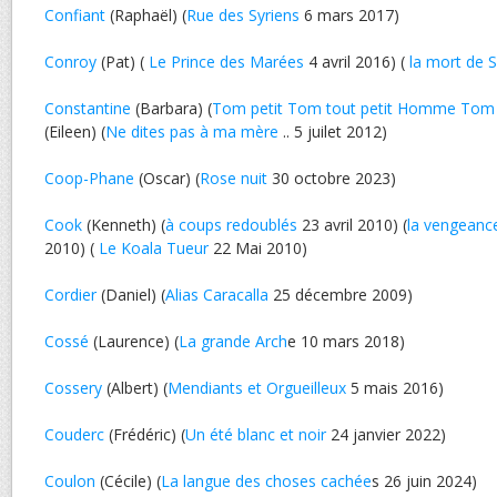
Confiant
(Raphaël) (
Rue des Syriens
6 mars 2017)
Conroy
(Pat) (
Le Prince des Marées
4 avril 2016) (
la mort de S
Constantine
(Barbara) (
Tom petit Tom tout petit Homme Tom
(Eileen) (
Ne dites pas à ma mère
.. 5 juilet 2012)
Coop-Phane
(Oscar) (
Rose nuit
30 octobre 2023)
Cook
(Kenneth) (
à coups redoublés
23 avril 2010) (
la vengean
2010) (
Le Koala Tueur
22 Mai 2010)
Cordier
(Daniel) (
Alias Caracalla
25 décembre 2009)
Cossé
(Laurence) (
La grande Arch
e 10 mars 2018)
Cossery
(Albert) (
Mendiants et Orgueilleux
5 mais 2016)
Couderc
(Frédéric) (
Un été blanc et noir
24 janvier 2022)
Coulon
(Cécile) (
La langue des choses cachée
s 26 juin 2024)