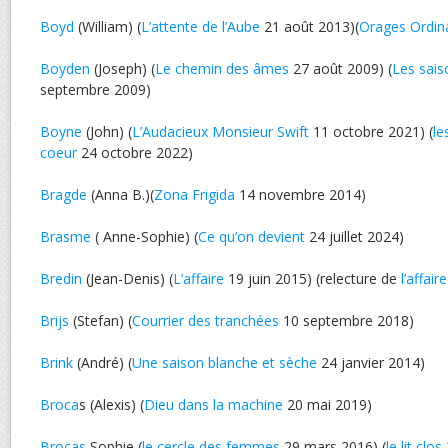
Boyd
(William) (
L’attente de l’Aube
21 août 2013)(
Orages Ordin
Boyden
(Joseph) (
Le chemin des âmes
27 août 2009) (
Les sais
septembre 2009)
Boyne
(John) (
L’Audacieux Monsieur Swift
11 octobre 2021) (
le
coeur
24 octobre 2022)
Bragde
(Anna B.)(
Zona Frigida
14 novembre 2014)
Brasme
( Anne-Sophie) (
Ce qu’on devient
24 juillet 2024)
Bredin
(Jean-Denis) (
L’affaire
19 juin 2015) (relecture de
l’affaire
Brijs
(Stefan) (
Courrier des tranchées
10 septembre 2018)
Brink
(André) (
Une saison blanche et sèche
24 janvier 2014)
Broca
s (Alexis) (
Dieu dans la machine
20 mai 2019)
Brocas
Sophie (
le cercle des femmes
29 mars 2016) (
le lit clos