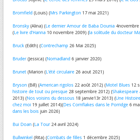
Bromfield
(Louis) (
Mrs Parkington
17 mai 2021)
Bronsky
(Alina) (
Le dernier Amour de Baba Dounia
4novembre
(
Le livre d’Hanna
10 novembre 2009) (
la solitude du docteur M
Bruck
(Edith) (
Contrechamp
26 Mai 2025)
Bruder
(Jessica) (
Nomadland
6 janvier 2020)
Brunet
(Marion (
L’été circulaire
26 aout 2021)
Bryson
(Bill) (
American rigolos
22 août 2012) (
Motel Blues
12 s
histoire de tout ou presque
28 septembre 2012) (
Shakespeare 
2013) (
Nos voisins du dessous
18 janvie13r 2013) (
Une Histoir
chez moi
19 juillet 2014)(
Des Cornflakes dans le Porridge
6 mai
dans les bois
juin 2026)
Bui Doan
(
La Tour
24 avril 2024)
Bullwinkel
(Rita) (
Combats de filles
1 décembre 2025)