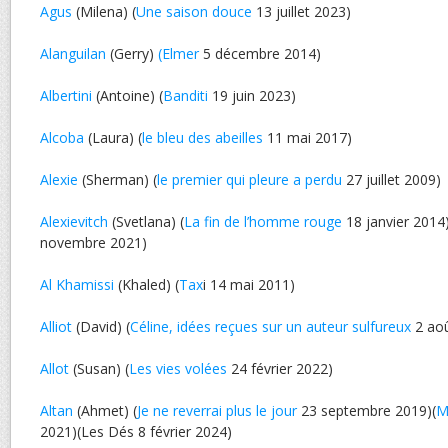
Agus
(Milena) (
Une saison douce
13 juillet 2023)
Alanguilan
(Gerry)
(Elmer
5 décembre 2014)
Albertini
(Antoine) (
Banditi
19 juin 2023)
Alcoba
(Laura) (
le bleu des abeilles
11 mai 2017)
Alexie
(Sherman) (
le premier qui pleure a perdu
27 juillet 2009)
Alexievitch
(Svetlana) (
La fin de l’homme rouge
18 janvier 2014)
novembre 2021)
Al Khamissi
(Khaled) (
Tax
i 14 mai 2011)
Alliot
(David) (
Céline, idées reçues sur un auteur sulfureux
2 aoû
Allot
(Susan) (
Les vies volées
24 février 2022)
Altan
(Ahmet) (
Je ne reverrai plus le jour
23 septembre 2019)(
M
2021)(Les Dés 8 février 2024)