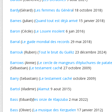
Bardy
(Gérard) (
Les femmes du Généra
l 18 octobre 2018)
Barnes
(Julian) (
Quand tout est déjà arrivé
15 janvier 2018)
Baron
(Cécile) (
Le Louvre insolent
6 juin 2016)
Barral
(
Le guide mondial des records
29 mai 2018)
Barrouk
(Ruben) (
Tout le bruit du Guéliz
23 décembre 2024)
Barrows
(Annie) (
Le cercle de mangeurs d’épluchures de patat
(Sébastian) (
Le testament cach
é 27 octobre 2009)
Barry
(Sebastain) (
Le testament caché
octobre 2009)
Bartol
(Vladimir) (
Alamut
9 aout 2015)
Bass
(Eduard)(l
es onze de Klapzuba
2 mai 2022)
Bass
(Olivier) (
La musique des Kerguelen
17 janvier 2012)