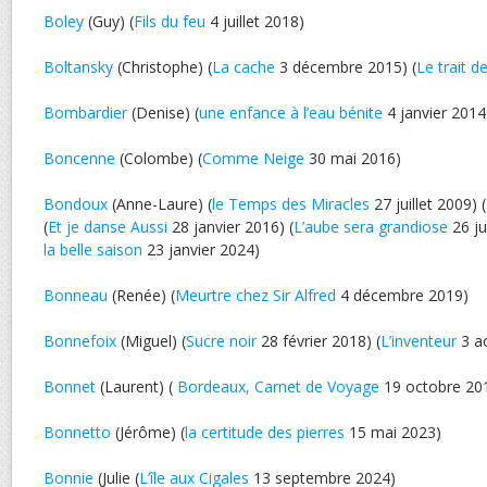
Boley
(Guy) (
Fils du feu
4 juillet 2018)
Boltansky
(Christophe) (
La cache
3 décembre 2015) (
Le trait d
Bombardier
(Denise) (
une enfance à l’eau bénite
4 janvier 2014
Boncenne
(Colombe) (
Comme Neige
30 mai 2016)
Bondoux
(Anne-Laure) (
le Temps des Miracles
27 juillet 2009) (
(
Et je danse Aussi
28 janvier 2016) (
L’aube sera grandiose
26 jui
la belle saison
23 janvier 2024)
Bonneau
(Renée) (
Meurtre chez Sir Alfred
4 décembre 2019)
Bonnefoix
(Miguel) (
Sucre noir
28 février 2018) (
L’inventeur
3 a
Bonnet
(Laurent) (
Bordeaux, Carnet de Voyage
19 octobre 20
Bonnetto
(Jérôme) (
la certitude des pierres
15 mai 2023)
Bonnie
(Julie (
L’île aux Cigales
13 septembre 2024)