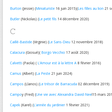
Burton
(Jessie) (
Miniaturiste
16 juin 2015)(
Les filles au lion
21 s
Butler
(Nickolas) (
Le petit fils
14 décembre 2020)
C
Caillé-Bastide
(Virginie) (
Le Sans-Dieu
12 novembre 2018)
Calaciura
(Giosué)(
Borgo Vecchio
17 août 2020)
Calvetti
(Paola) (
L’Amour est à la lettre A
8 février 2016)
Camus
(Albert) (
La Peste
21 juin 2024)
Campos
(Llanos) (
Le trésor de Barracuda
02 décembre 2019)
Campo
y (Fred) (
Une vie avec Alexandra David-Nee
l15 mars 20
Capek
(Karel) (
L’année du jardinier
1 février 2021)