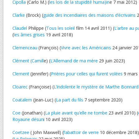
Cipolla
(Carlo M.) (
les lois de la stupidité huma)in
e 7 mai 2012)
Clarke
(Brock) (
guide des incendiaires des maisons d’écrivains
2
Claudel
Philippe (
Tous les soleil
film 14 avril 2011) (
L’arbre au p
(
les âmes grises
19 avril 2018)
Clemenceau
(François) (
Vivre avec les Américains
24 janvier 20
Clément (Camill
e) (
L’Allemand de ma mère
29 juin 2023)
Clement
(Jennifer) (
Prières pour celles qui furent volées
9 mars 
Cloarec
(Françoise) (
L’indolente le mystère de Marthe Bonnard
Coatalem
(Jean-Luc) (
La part du fils
7 septembre 2020)
Coe
(Jonathan) (
La pluie avant qu’elle ne tombe
23 avril 2010) (
Royaune désun
i 10 avril 2023)
Coetzee
( John Maxwell) (
l’abattoir de verre
10 décembre 2018) 
(
Le Polonais
22 mai 2025)