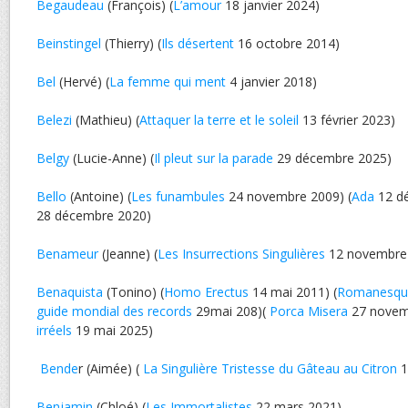
Begaudeau
(François) (
L’amour
18 janvier 2024)
Beinstingel
(Thierry) (
Ils désertent
16 octobre 2014)
Bel
(Hervé) (
La femme qui ment
4 janvier 2018)
Belezi
(Mathieu) (
Attaquer la terre et le soleil
13 février 2023)
Belgy
(Lucie-Anne) (
Il pleut sur la parade
29 décembre 2025)
Bello
(Antoine) (
Les funambules
24 novembre 2009) (
Ada
12 dé
28 décembre 2020)
Benameur
(Jeanne) (
Les Insurrections Singulières
12 novembre
Benaquista
(Tonino) (
Homo Erectus
14 mai 2011) (
Romanesqu
guide mondial des records
29mai 208)(
Porca Misera
27 novemb
irréels
19 mai 2025)
Bende
r (Aimée) (
La Singulière Tristesse du Gâteau au Citron
1
Benjamin
(Chloé) (
Les Immortalistes
22 mars 2021)