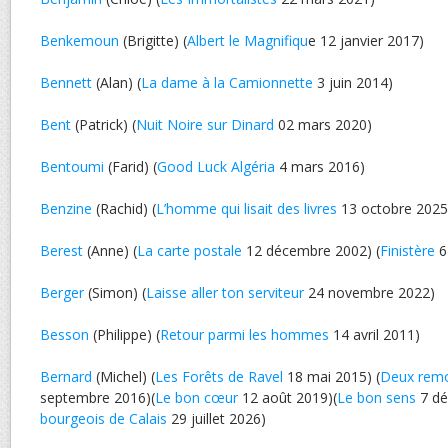
Benkemoun
(Brigitte) (
Albert le Magnifiqu
e 12 janvier 2017)
Bennett
(Alan) (
La dame à la Camionnette
3 juin 2014)
Bent
(Patrick) (
Nuit Noire sur Dinard
02 mars 2020)
Bentoumi
(Farid) (
Good Luck Algéria
4 mars 2016)
Benzine
(Rachid) (
L’homme qui lisait des livres
13 octobre 2025
Berest
(Anne) (
La carte postale
12 décembre 2002) (
Finistère
6
Berger
(Simon) (
Laisse aller ton serviteur
24 novembre 2022)
Besson
(Philippe) (
Retour parmi les hommes
14 avril 2011)
Bernard
(Michel) (
Les Forêts de Ravel
18 mai 2015) (
Deux rem
septembre 2016)(
Le bon cœur
12 août 2019)(
Le bon sens
7 dé
bourgeois de Calais
29 juillet 2026)