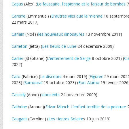
Capus
(Alex) (
Le faussaire, l’espionne et le faiseur de bombes
7
Carerre
(Emmanuel) (
D’autres vies que la mienne
16 septembre
22 mars 2017)
Carlain
(Noé) (
les nouveaux dinosaures
13 novembre 2011)
Carleton
(Jetta) (
Les fleurs de Lune
24 décembre 2009)
Carlier
(Stéphane) (
L’enterrement de Serge
8 octobre 2021) (
Cl
2022)
Caro
(Fabrice) (
Le discours
4 mars 2019) (
Figurec
29 mars 2021
2023) (
Samouraï
19 octobre 2023) (
Fort Alamo
19 février 2026
Cassidy
(Anne) (
Innocents
24 novembre 2009)
Cathrine
(Arnaud)(
Edvar Munch L’enfant terrible de la peinture
2
Caugant
(Caroline) (
Les Heures Solaire
s 10 juin 2019)