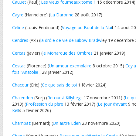
Cauuet
(Paul)(
Les vieux fourneaux tome 1
15 décembre 2014)
Cayre
(Hannelore) (
La Daronne
28 août 2017)
Céline
(Louis-Ferdinand) (
Voyage au Bout de la Nui
t 14 aout 2
Cendres
(Axl) (
la drôle de vie de Bibow Bradwl
ey 19 décembre 
Cercas
(Javier) (
le Monarque des Ombres
21 janvier 2019)
Cestac
(Florence) (
Un amour exemplaire
8 octobre 2015)
Ceyl
fois l’Anatolie
, 28 janvier 2012)
Chacour
(Eric) (
Ce que sais de toi
1 février 2024)
Chalendon
(Sorj) (
Retour à Killybegs
17 novembre 2011) (
Le qu
2013) (
Profession du père
13 février 2017) (
Le jour d’avant
9 no
Kell
s 5 février 2026)
Chambaz
(Bernard) (
Un autre Eden
23 novembre 2020)
Chang
(Kang Myoung) (
Parce que je déteste la Corée
10 déce