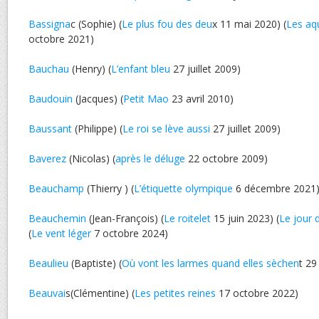
Bassigna
c (Sophie) (
Le plus fou des deu
x 11 mai 2020) (
Les aq
octobre 2021)
Bauchau
(Henry) (
L’enfant bleu
27 juillet 2009)
Baudouin
(Jacques) (
Petit Mao
23 avril 2010)
Baussant
(Philippe) (
Le roi se lève aussi
27 juillet 2009)
Baverez
(Nicolas) (
après le déluge
22 octobre 2009)
Beauchamp
(Thierry ) (
L’étiquette olympique
6 décembre 2021
Beauchemin
(Jean-François) (
Le roitelet
15 juin 2023) (
Le jour 
(
Le vent léger
7 octobre 2024)
Beaulieu
(Baptiste) (
Où vont les larmes quand elles sèchen
t 29
Beauvai
s(Clémentine) (
Les petites reines
17 octobre 2022)