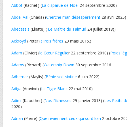
Abbot
(Rachel ) (
La disparue de Noë
l 24 septembre 2020)
Abdel Aal
(Ghada) (
Cherche mari désespérément
28 avril 2025)
Abecassis
(Eliette) (
Le Maître du Talmud
24 juillet 2018))
Ackroyd
(Peter)
(Trois frères
23 mais 2015.)
Adam
(Olivier) (
le Cœur Régulie
r 22 septembre 2010) (
Poids lég
Adams
(Richard) (
Watership Down
30 septembre 2016
Adhemar
(Maylis) (
Bénie soit sixtine
6 juin 2022)
Adiga
(Aravind) (
Le Tigre Blanc
22 mai 2010)
Adimi
(Kaouther) (
Nos Richesses
29 janvier 2018) (
Les Petits 
2020)
Adrian
(Pierre) (
Que reviennent ceux qui sont loin
2 octobre 20