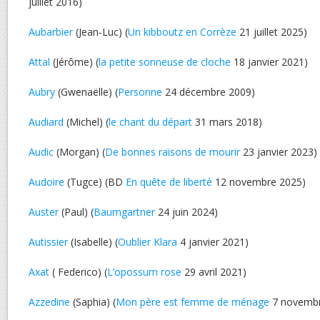
juillet 2016)
Aubarbier
(Jean-Luc) (
Un kibboutz en Corrèze
21 juillet 2025)
Attal
(Jérôme) (
la petite sonneuse de cloche
18 janvier 2021)
Aubry
(Gwenaëlle) (
Personne
24 décembre 2009)
Audiard
(Michel) (
le chant du départ
31 mars 2018)
Audic
(Morgan) (
De bonnes raisons de mourir
23 janvier 2023)
Audoire
(Tugce) (BD
En quête de liberté
12 novembre 2025)
Auster
(Paul) (
Baumgartner
24 juin 2024)
Autissier
(Isabelle) (
Oublier Klara
4 janvier 2021)
Axat
( Federico) (
L’opossum rose
29 avril 2021)
Azzedine
(Saphia) (
Mon père est femme de ménage
7 novembr