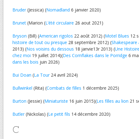
Bruder
(Jessica) (
Nomadland
6 janvier 2020)
Brunet
(Marion (
L’été circulaire
26 aout 2021)
Bryson
(Bill) (
American rigolos
22 août 2012) (
Motel Blues
12 s
histoire de tout ou presque
28 septembre 2012) (
Shakespeare 
2013) (
Nos voisins du dessous
18 janvie13r 2013) (
Une Histoir
chez moi
19 juillet 2014)(
Des Cornflakes dans le Porridge
6 mai
dans les bois
juin 2026)
Bui Doan
(
La Tour
24 avril 2024)
Bullwinkel
(Rita) (
Combats de filles
1 décembre 2025)
Burton
(Jessie) (
Miniaturiste
16 juin 2015)(
Les filles au lion
21 s
Butler
(Nickolas) (
Le petit fils
14 décembre 2020)
C