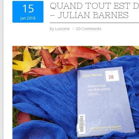
QUAND TOUT EST D
15
– JULIAN BARNES
Jan 2018
by
Luocine
⋅
20 Comments