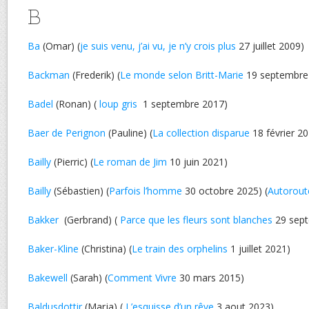
B
Ba
(Omar) (
je suis venu, j’ai vu, je n’y crois plus
27 juillet 2009)
Backman
(Frederik) (
Le monde selon Britt-Marie
19 septembre
Badel
(Ronan) (
loup gris
1 septembre 2017)
Baer de Perignon
(Pauline) (
La collection disparue
18 février 2
Bailly
(Pierric) (
Le roman de Jim
10 juin 2021)
Bailly
(Sébastien) (
Parfois l’homme
30 octobre 2025) (
Autorout
Bakker
(Gerbrand) (
Parce que les fleurs sont blanches
29 sept
Baker-Kline
(Christina) (
Le train des orphelins
1 juillet 2021)
Bakewell
(Sarah) (
Comment Vivre
30 mars 2015)
Baldusdottir
(Marja) (
L’esquisse d’un rêve
3 aout 2023)