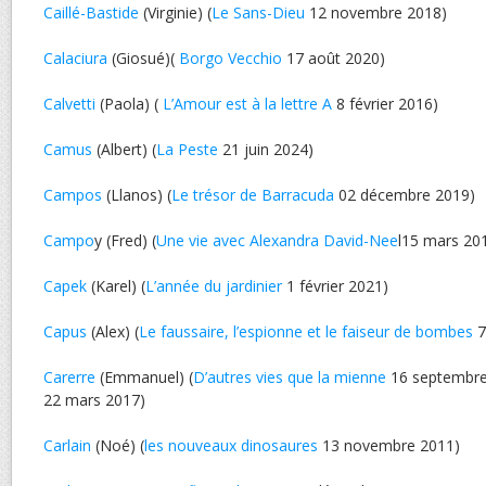
Caillé-Bastide
(Virginie) (
Le Sans-Dieu
12 novembre 2018)
Calaciura
(Giosué)(
Borgo Vecchio
17 août 2020)
Calvetti
(Paola) (
L’Amour est à la lettre A
8 février 2016)
Camus
(Albert) (
La Peste
21 juin 2024)
Campos
(Llanos) (
Le trésor de Barracuda
02 décembre 2019)
Campo
y (Fred) (
Une vie avec Alexandra David-Nee
l15 mars 20
Capek
(Karel) (
L’année du jardinier
1 février 2021)
Capus
(Alex) (
Le faussaire, l’espionne et le faiseur de bombes
7
Carerre
(Emmanuel) (
D’autres vies que la mienne
16 septembre
22 mars 2017)
Carlain
(Noé) (
les nouveaux dinosaures
13 novembre 2011)