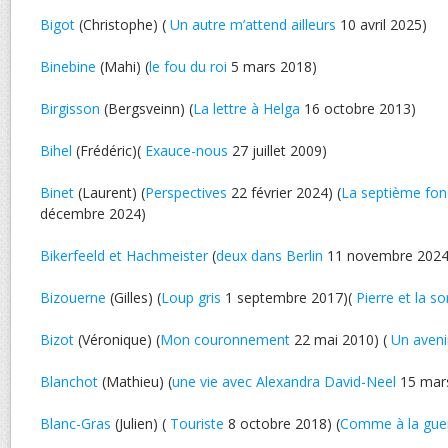
Bigot
(Christophe) (
Un autre m’attend ailleurs
10 avril 2025)
Binebine
(Mahi) (
le fou du roi
5 mars 2018)
Birgisson
(Bergsveinn) (
La lettre à Helga
16 octobre 2013)
Bihel
(Frédéric)(
Exauce-nous
27 juillet 2009)
Binet
(Laurent) (
Perspectives
22 février 2024) (
La septième fon
décembre 2024)
Bikerfeeld et Hachmeister
(
deux dans Berlin
11 novembre 2024
Bizouerne
(Gilles) (
Loup gris
1 septembre 2017)(
Pierre et la so
Bizot
(Véronique) (
Mon couronnement
22 mai 2010) (
Un aven
Blanchot
(Mathieu) (
une vie avec Alexandra David-Neel
15 mar
Blanc-Gras
(Julien) (
Touriste
8 octobre 2018) (
Comme à la gue