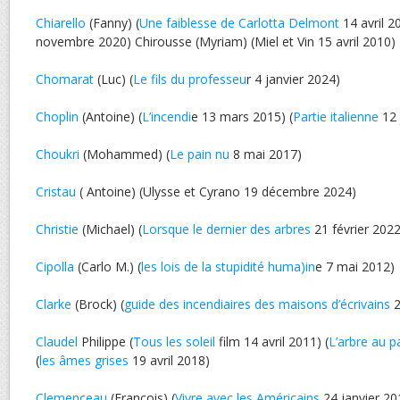
Chiarello
(Fanny) (
Une faiblesse de Carlotta Delmont
14 avril 2
novembre 2020) Chirousse (Myriam) (Miel et Vin 15 avril 2010)
Chomarat
(Luc) (
Le fils du professeu
r 4 janvier 2024)
Choplin
(Antoine) (
L’incendi
e 13 mars 2015) (
Partie italienne
12 
Choukri
(Mohammed) (
Le pain nu
8 mai 2017)
Cristau
( Antoine) (Ulysse et Cyrano 19 décembre 2024)
Christie
(Michael) (
Lorsque le dernier des arbres
21 février 2022
Cipolla
(Carlo M.) (
les lois de la stupidité huma)in
e 7 mai 2012)
Clarke
(Brock) (
guide des incendiaires des maisons d’écrivains
2
Claudel
Philippe (
Tous les soleil
film 14 avril 2011) (
L’arbre au p
(
les âmes grises
19 avril 2018)
Clemenceau
(François) (
Vivre avec les Américains
24 janvier 20