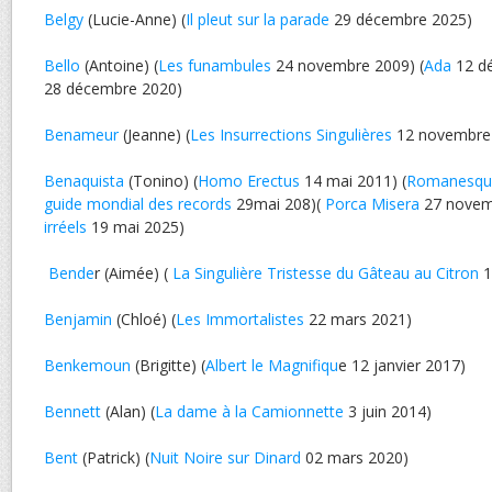
Belgy
(Lucie-Anne) (
Il pleut sur la parade
29 décembre 2025)
Bello
(Antoine) (
Les funambules
24 novembre 2009) (
Ada
12 dé
28 décembre 2020)
Benameur
(Jeanne) (
Les Insurrections Singulières
12 novembre
Benaquista
(Tonino) (
Homo Erectus
14 mai 2011) (
Romanesqu
guide mondial des records
29mai 208)(
Porca Misera
27 novemb
irréels
19 mai 2025)
Bende
r (Aimée) (
La Singulière Tristesse du Gâteau au Citron
1
Benjamin
(Chloé) (
Les Immortalistes
22 mars 2021)
Benkemoun
(Brigitte) (
Albert le Magnifiqu
e 12 janvier 2017)
Bennett
(Alan) (
La dame à la Camionnette
3 juin 2014)
Bent
(Patrick) (
Nuit Noire sur Dinard
02 mars 2020)