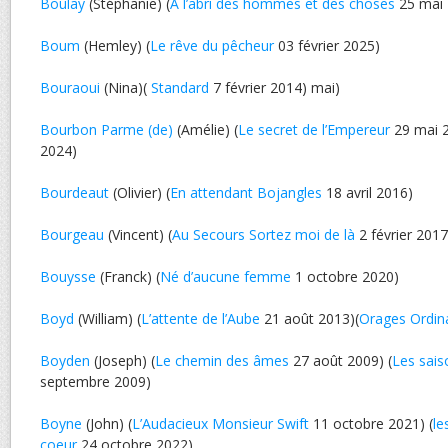
Boulay
(Stéphanie) (
A l’abri des hommes et des choses
25 mai 
Boum
(Hemley) (
Le rêve du pêcheur
03 février 2025)
Bouraoui
(Nina)(
Standard
7 février 2014) mai)
Bourbon Parme (de)
(Amélie) (
Le secret de l’Empereur
29 mai 2
2024)
Bourdeaut
(Olivier) (
En attendant Bojangles
18 avril 2016)
Bourgeau
(Vincent) (
Au Secours Sortez moi de là
2 février 2017
Bouysse
(Franck) (
Né d’aucune femme
1 octobre 2020)
Boyd
(William) (
L’attente de l’Aube
21 août 2013)(
Orages Ordin
Boyden
(Joseph) (
Le chemin des âmes
27 août 2009) (
Les sais
septembre 2009)
Boyne
(John) (
L’Audacieux Monsieur Swift
11 octobre 2021) (
le
coeur
24 octobre 2022)