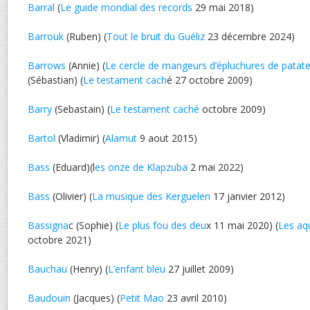
Barral
(
Le guide mondial des records
29 mai 2018)
Barrouk
(Ruben) (
Tout le bruit du Guéliz
23 décembre 2024)
Barrows
(Annie) (
Le cercle de mangeurs d’épluchures de patat
(Sébastian) (
Le testament cach
é 27 octobre 2009)
Barry
(Sebastain) (
Le testament caché
octobre 2009)
Bartol
(Vladimir) (
Alamut
9 aout 2015)
Bass
(Eduard)(l
es onze de Klapzuba
2 mai 2022)
Bass
(Olivier) (
La musique des Kerguelen
17 janvier 2012)
Bassigna
c (Sophie) (
Le plus fou des deu
x 11 mai 2020) (
Les aq
octobre 2021)
Bauchau
(Henry) (
L’enfant bleu
27 juillet 2009)
Baudouin
(Jacques) (
Petit Mao
23 avril 2010)