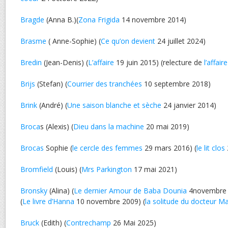
Bragde
(Anna B.)(
Zona Frigida
14 novembre 2014)
Brasme
( Anne-Sophie) (
Ce qu’on devient
24 juillet 2024)
Bredin
(Jean-Denis) (
L’affaire
19 juin 2015) (relecture de
l’affaire
Brijs
(Stefan) (
Courrier des tranchées
10 septembre 2018)
Brink
(André) (
Une saison blanche et sèche
24 janvier 2014)
Broca
s (Alexis) (
Dieu dans la machine
20 mai 2019)
Brocas
Sophie (
le cercle des femmes
29 mars 2016) (
le lit clos
Bromfield
(Louis) (
Mrs Parkington
17 mai 2021)
Bronsky
(Alina) (
Le dernier Amour de Baba Dounia
4novembre
(
Le livre d’Hanna
10 novembre 2009) (
la solitude du docteur M
Bruck
(Edith) (
Contrechamp
26 Mai 2025)