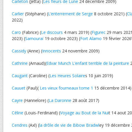
Carleton
(Jetta) (
Les fleurs de Lune
24 décembre 2009)
Carlier
(Stéphane) (
L’enterrement de Serge
8 octobre 2021) (
Cl
2022)
Caro
(Fabrice) (
Le discours
4 mars 2019) (
Figurec
29 mars 2021
2023) (
Samouraï
19 octobre 2023) (
Fort Alamo
19 février 2026
Cassidy
(Anne) (
Innocents
24 novembre 2009)
Cathrine
(Arnaud)(
Edvar Munch L’enfant terrible de la peinture
2
Caugant
(Caroline) (
Les Heures Solaire
s 10 juin 2019)
Cauuet
(Paul)(
Les vieux fourneaux tome 1
15 décembre 2014)
Cayre
(Hannelore) (
La Daronne
28 août 2017)
Céline
(Louis-Ferdinand) (
Voyage au Bout de la Nui
t 14 aout 2
Cendres
(Axl) (
la drôle de vie de Bibow Bradwl
ey 19 décembre 