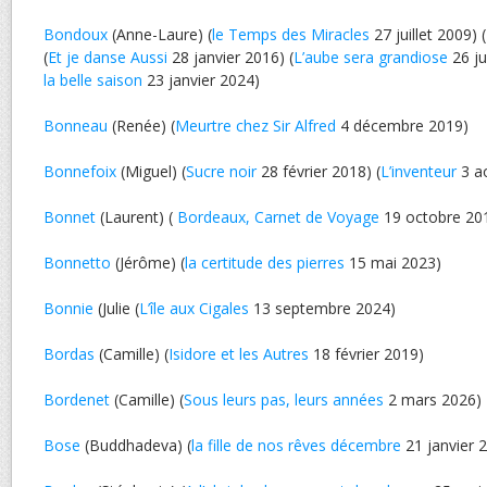
Bondoux
(Anne-Laure) (
le Temps des Miracles
27 juillet 2009) (
(
Et je danse Aussi
28 janvier 2016) (
L’aube sera grandiose
26 jui
la belle saison
23 janvier 2024)
Bonneau
(Renée) (
Meurtre chez Sir Alfred
4 décembre 2019)
Bonnefoix
(Miguel) (
Sucre noir
28 février 2018) (
L’inventeur
3 a
Bonnet
(Laurent) (
Bordeaux, Carnet de Voyage
19 octobre 20
Bonnetto
(Jérôme) (
la certitude des pierres
15 mai 2023)
Bonnie
(Julie (
L’île aux Cigales
13 septembre 2024)
Bordas
(Camille) (
Isidore et les Autres
18 février 2019)
Bordenet
(Camille) (
Sous leurs pas, leurs années
2 mars 2026)
Bose
(Buddhadeva) (
la fille de nos rêves décembre
21 janvier 