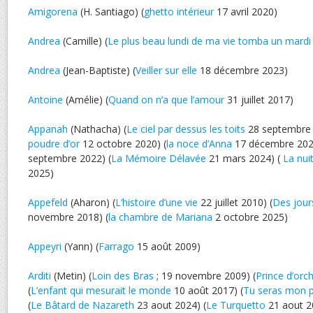
Amigorena
(H. Santiago) (
ghetto intérieur
17 avril 2020)
Andrea
(Camille) (
Le plus beau lundi de ma vie tomba un mardi
Andrea
(Jean-Baptiste) (
Veiller sur elle
18 décembre 2023)
Antoine
(Amélie) (
Quand on n’a que l’amour
31 juillet 2017)
Appanah
(Nathacha) (
Le ciel par dessus les toits
28 septembre 
poudre d’or
12 octobre 2020) (
la noce d’Anna
17 décembre 202
septembre 2022) (
La Mémoire Délavée
21 mars 2024) (
La nui
2025)
Appefeld
(Aharon) (
L’histoire d’une vie
22 juillet 2010) (
Des jours
novembre 2018) (
la chambre de Mariana
2 octobre 2025)
Appeyri
(Yann) (
Farrago
15 août 2009)
Arditi
(Metin) (
Loin des Bras
; 19 novembre 2009) (
Prince d’orc
(
L’enfant qui mesurait le monde
10 août 2017) (
Tu seras mon 
(
Le Bâtard de Nazareth
23 aout 2024) (
Le Turquetto
21 aout 2