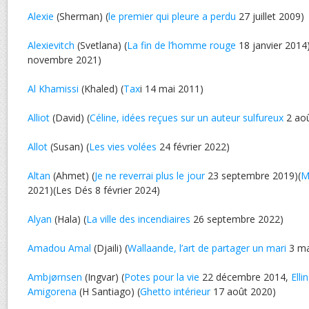
Alexie
(Sherman) (
le premier qui pleure a perdu
27 juillet 2009)
Alexievitch
(Svetlana) (
La fin de l’homme rouge
18 janvier 2014)
novembre 2021)
Al Khamissi
(Khaled) (
Tax
i 14 mai 2011)
Alliot
(David) (
Céline, idées reçues sur un auteur sulfureux
2 aoû
Allot
(Susan) (
Les vies volées
24 février 2022)
Altan
(Ahmet) (
Je ne reverrai plus le jour
23 septembre 2019)(
M
2021)(Les Dés 8 février 2024)
Alyan
(Hala) (
La ville des incendiaires
26 septembre 2022)
Amadou Amal
(Djaili) (
Wallaande, l’art de partager un mari
3 ma
Ambjørnsen
(Ingvar) (
Potes pour la vie
22 décembre 2014,
Elli
Amigorena
(H Santiago) (
Ghetto intérieur
17 août 2020)