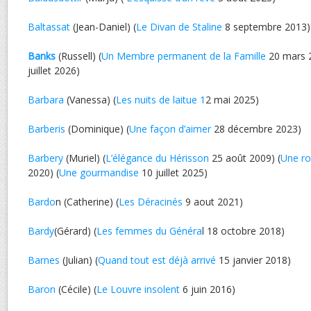
Baltassat
(Jean-Daniel) (
Le Divan de Staline
8 septembre 2013)
Banks
(Russell) (
Un Membre permanent de la Famille
20 mars 2
juillet 2026)
Barbara
(Vanessa) (
Les nuits de laitue 1
2 mai 2025)
Barberis
(Dominique) (
Une façon d’aimer
28 décembre 2023)
Barbery
(Muriel) (
L’élégance du Hérisson
25 août 2009) (
Une ro
2020) (
Une gourmandise
10 juillet 2025)
Bardo
n (Catherine) (
Les Déracinés
9 aout 2021)
Bardy
(Gérard) (
Les femmes du Généra
l 18 octobre 2018)
Barnes
(Julian) (
Quand tout est déjà arrivé
15 janvier 2018)
Baron
(Cécile) (
Le Louvre insolent
6 juin 2016)