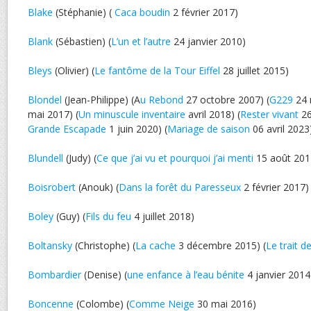
Blake
(Stéphanie) (
Caca boudin
2 février 2017)
Blank
(Sébastien) (
L’un et l’autre
24 janvier 2010)
Bleys
(Olivier) (
Le fantôme de la Tour Eiffel
28 juillet 2015)
Blondel
(Jean-Philippe) (A
u Rebond
27 octobre 2007) (
G229
24 
mai 2017) (
Un minuscule inventaire
avril 2018) (
Rester vivant
26
Grande Escapade
1 juin 2020) (
Mariage de saison
06 avril 2023
Blundell
(Judy) (
Ce que j’ai vu et pourquoi j’ai menti
15 août 201
Boisrobert
(Anouk) (
Dans la forêt du Paresseux
2 février 2017)
Boley
(Guy) (
Fils du feu
4 juillet 2018)
Boltansky
(Christophe) (
La cache
3 décembre 2015) (
Le trait d
Bombardier
(Denise) (
une enfance à l’eau bénite
4 janvier 2014
Boncenne
(Colombe) (
Comme Neige
30 mai 2016)