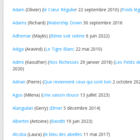
Adam
(Olivier) (
le Cœur Régulie
r 22 septembre 2010) (
Poids lég
Adams
(Richard) (
Watership Down
30 septembre 2016
Adhemar
(Maylis) (
Bénie soit sixtine
6 juin 2022)
Adiga
(Aravind) (
Le Tigre Blanc
22 mai 2010)
Adimi
(Kaouther) (
Nos Richesses
29 janvier 2018) (
Les Petits 
2020)
Adrian
(Pierre) (
Que reviennent ceux qui sont loin
2 octobre 20
Agus
(Milena) (
Une saison douce
13 juillet 2023)
Alanguilan
(Gerry)
(Elmer
5 décembre 2014)
Albertini
(Antoine) (
Banditi
19 juin 2023)
Alcoba
(Laura) (
le bleu des abeilles
11 mai 2017)