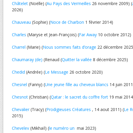
Châtelet
(Noëlle) (
Au Pays des Vermeilles
26 novembre 2009) (
2026)
Chauveau
(Sophie) (
Noce de Charbon
1 février 2014)
Charles
(Maryse et Jean-François) (
Far Away
10 octobre 2012)
Charrel
(Marie) (
Nous sommes faits d’orage
22 décembre 2025
Chaumaray (de)
(Renaud (
Quitter la vallée
8 décembre 2025)
Chedid
(Andrée) (
Le Message
26 octobre 2020)
Chesnel
(Fanny) (
Une jeune fille au cheveux blancs
14 juin 2011
Chesnot
(Christian) (
Qatar : le sacret du coffre fort
19 mai 2014
Chevalier
(Tracy) (
Prodigieuses Créatures
, 14 aout 2011) (
Le R
2015)
Chevelev
(Mikhaïl) (
le numéro un
mai 2023)