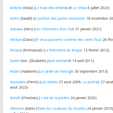
Ardone
(Viola) (
Le train des enfant
s et
Le choix
6 juillet 2023)
Arenz
(Ewald) (
le parfum des poires anciennes
18 novembre 20
Arikawa
(Hiro) (
Les mémoires d’un chat
21 janvier 2021)
Arnaud
(Clara) (
Et vous passerez comme des vents fous
26 fév
Arnaud
(Emmanuel) (
Le théorème de Kropst
12 février 2012)
Arnim
Von- (Elizabeth) (
Avril enchant
é 14 avril 2011)
Aslam
(Nadeem) (
Le jardin de l’aveugle
30 septembre 2013)
Assouline
(Pierre) (
Les invités
27 aout 2009,
Le portrait
27 aout
aout 2023)
Astolfi
(Christian) (
L’œil de la perdrix
24 janvier 2025)
Atkinson
(Kate) (
Dans les coulisses du musées
24 janvier 2010)