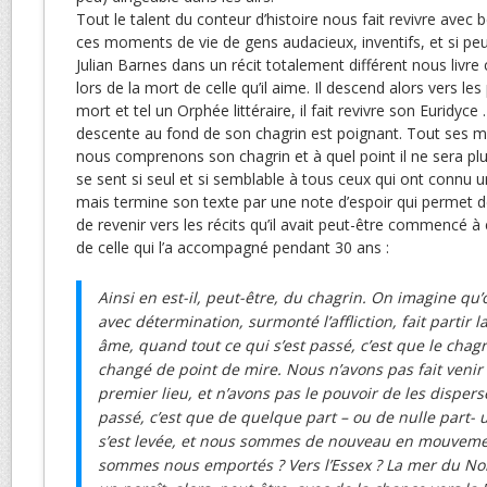
Tout le talent du conteur d’histoire nous fait revivre ave
ces moments de vie de gens audacieux, inventifs, et si peu 
Julian Barnes dans un récit totalement différent nous livre c
lors de la mort de celle qu’il aime. Il descend alors vers le
mort et tel un Orphée littéraire, il fait revivre son Euridyce
descente au fond de son chagrin est poignant. Tout ses m
nous comprenons son chagrin et à quel point il ne sera plu
se sent si seul et si semblable à tous ceux qui ont connu un
mais termine son texte par une note d’espoir qui permet de
de revenir vers les récits qu’il avait peut-être commencé à 
de celle qui l’a accompagné pendant 30 ans :
Ainsi en est-il, peut-être, du chagrin. On imagine qu’o
avec détermination, surmonté l’affliction, fait partir l
âme, quand tout ce qui s’est passé, c’est que le chagr
changé de point de mire. Nous n’avons pas fait venir
premier lieu, et n’avons pas le pouvoir de les disperse
passé, c’est que de quelque part – ou de nulle part- 
s’est levée, et nous sommes de nouveau en mouveme
sommes nous emportés ? Vers l’Essex ? La mer du Nord