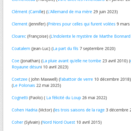
Clément (Camill
e) (
L’Allemand de ma mère
29 juin 2023)
Clement
(Jennifer) (
Prières pour celles qui furent volées
9 mars 
Cloarec
(Françoise) (
L’indolente le mystère de Marthe Bonnard
Coatalem
(Jean-Luc) (
La part du fils
7 septembre 2020)
Coe
(Jonathan) (
La pluie avant qu’elle ne tombe
23 avril 2010) (
Royaune désun
i 10 avril 2023)
Coetzee
( John Maxwell) (
l’abattoir de verre
10 décembre 2018) 
(
Le Polonais
22 mai 2025)
Cognetti
(Paolo) (
La félicité du Loup
26 mai 2022)
Cohen Hadria
(Victor) (
les trois saisons de la rage
3 décembre 
Coher
(Sylvain) (
Nord Nord Ouest
10 avril 2015)