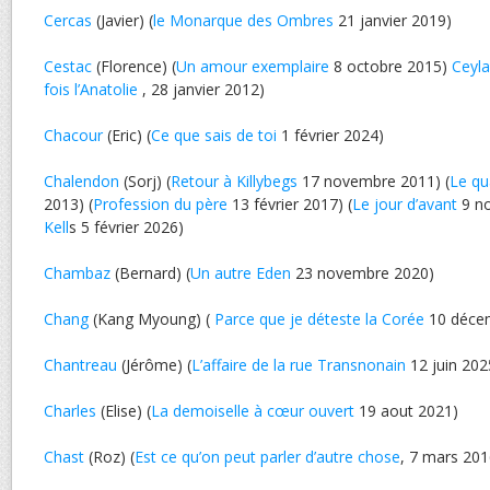
Cercas
(Javier) (
le Monarque des Ombres
21 janvier 2019)
Cestac
(Florence) (
Un amour exemplaire
8 octobre 2015)
Ceyl
fois l’Anatolie
, 28 janvier 2012)
Chacour
(Eric) (
Ce que sais de toi
1 février 2024)
Chalendon
(Sorj) (
Retour à Killybegs
17 novembre 2011) (
Le qu
2013) (
Profession du père
13 février 2017) (
Le jour d’avant
9 no
Kell
s 5 février 2026)
Chambaz
(Bernard) (
Un autre Eden
23 novembre 2020)
Chang
(Kang Myoung) (
Parce que je déteste la Corée
10 déce
Chantreau
(Jérôme) (
L’affaire de la rue Transnonain
12 juin 202
Charles
(Elise) (
La demoiselle à cœur ouvert
19 aout 2021)
Chast
(Roz) (
Est ce qu’on peut parler d’autre chose
, 7 mars 201