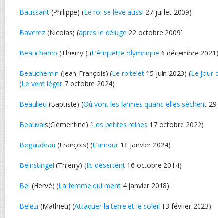
Baussant
(Philippe) (
Le roi se lève aussi
27 juillet 2009)
Baverez
(Nicolas) (
après le déluge
22 octobre 2009)
Beauchamp
(Thierry ) (
L’étiquette olympique
6 décembre 2021
Beauchemin
(Jean-François) (
Le roitelet
15 juin 2023) (
Le jour 
(
Le vent léger
7 octobre 2024)
Beaulieu
(Baptiste) (
Où vont les larmes quand elles sèchen
t 29
Beauvai
s(Clémentine) (
Les petites reines
17 octobre 2022)
Begaudeau
(François) (
L’amour
18 janvier 2024)
Beinstingel
(Thierry) (
Ils désertent
16 octobre 2014)
Bel
(Hervé) (
La femme qui ment
4 janvier 2018)
Belezi
(Mathieu) (
Attaquer la terre et le soleil
13 février 2023)