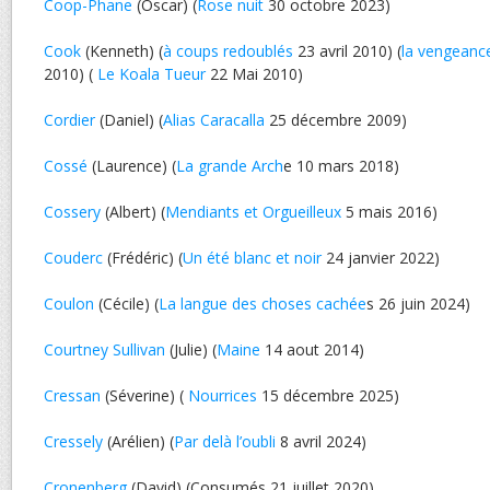
Coop-Phane
(Oscar) (
Rose nuit
30 octobre 2023)
Cook
(Kenneth) (
à coups redoublés
23 avril 2010) (
la vengean
2010) (
Le Koala Tueur
22 Mai 2010)
Cordier
(Daniel) (
Alias Caracalla
25 décembre 2009)
Cossé
(Laurence) (
La grande Arch
e 10 mars 2018)
Cossery
(Albert) (
Mendiants et Orgueilleux
5 mais 2016)
Couderc
(Frédéric) (
Un été blanc et noir
24 janvier 2022)
Coulon
(Cécile) (
La langue des choses cachée
s 26 juin 2024)
Courtney Sullivan
(Julie) (
Maine
14 aout 2014)
Cressan
(Séverine) (
Nourrices
15 décembre 2025)
Cressely
(Arélien) (
Par delà l’oubli
8 avril 2024)
Cronenberg
(David) (Consumés 21 juillet 2020)