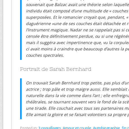
souvenait que Balzac avait une théorie selon laquelle
individu était composé d’une multitude de « couches 
superposées. Et le romancier croyait que, pendant, « 
daguérienne »une de ses couches était détachée et 
l’instrument magique. Nadar ne se rappelait pas si ce
censée être définitivement perdue, ou si une régénéra
mais il suggéra avec impertinence que, vu la corpulen
ci avait moins à craindre que beaucoup d’autres la p
couches spectrales.
Portrait de Sarah Bernhard
On trouvait Sarah Bernhard trop petite, pas plus d’u
actrice ; trop pâle et trop maigre aussi. Elle semblait
naturelle dans la vie comme dans l’art ; elle enfreigna
théâtrales, se tournant souvent vers le fond de la s
une tirade. Elle couchait avec tous ses partenaires m
Elle aimait la gloire et se faisait volontiers sa propre
Posted in:
3 coquillages
,
Amour et couple
,
Autobiographie
,
fin 