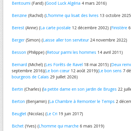
Bentoumi
(Farid) (
Good Luck Algéria
4 mars 2016)
Benzine
(Rachid) (
L’homme qui lisait des livres
13 octobre 2025
Berest
(Anne) (
La carte postale
12 décembre 2002) (
Finistère
6
Berger
(Simon) (
Laisse aller ton serviteur
24 novembre 2022)
Besson
(Philippe) (
Retour parmi les hommes
14 avril 2011)
Bernard
(Michel) (
Les Forêts de Ravel
18 mai 2015) (
Deux rem
septembre 2016)(
Le bon cœur
12 août 2019)(
Le bon sens
7 dé
bourgeois de Calais
29 juillet 2026)
Bertin
(Charles) (
la petite dame en son jardin de Bruges
22 juil
Berton
(Benjamin) (
La Chambre à Remonter le Temps
2 décem
Beuglet
(Nicolas) (
Le Cri
19 juin 2017)
Bichet
(Yves) (
L’homme qui marche
6 mais 2019)