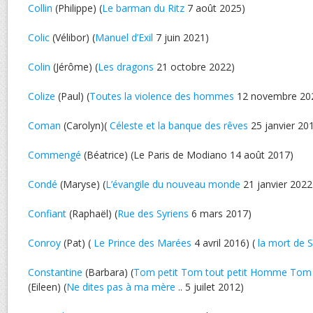
Collin
(Philippe) (
Le barman du Ritz
7 août 2025)
Colic
(Vélibor) (
Manuel d’Exil
7 juin 2021)
Colin
(Jérôme) (
Les dragons
21 octobre 2022)
Colize
(Paul) (
Toutes la violence des hommes
12 novembre 20
Coman
(Carolyn)(
Céleste et la banque des rêves
25 janvier 20
Commengé
(Béatrice) (Le Paris de Modiano 14 août 2017)
Condé
(Maryse) (
L’évangile du nouveau monde
21 janvier 2022
Confiant
(Raphaël) (
Rue des Syriens
6 mars 2017)
Conroy
(Pat) (
Le Prince des Marées
4 avril 2016) (
la mort de S
Constantine
(Barbara) (
Tom petit Tom tout petit Homme Tom
(Eileen) (
Ne dites pas à ma mère
.. 5 juilet 2012)