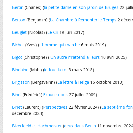
Bertin
(Charles) (
la petite dame en son jardin de Bruges
22 juil
Berton
(Benjamin) (
La Chambre à Remonter le Temps
2 décem
Beuglet
(Nicolas) (
Le Cri
19 juin 2017)
Bichet
(Yves) (
L’homme qui marche
6 mais 2019)
Bigot
(Christophe) (
Un autre m’attend ailleurs
10 avril 2025)
Binebine
(Mahi) (
le fou du roi
5 mars 2018)
Birgisson
(Bergsveinn) (
La lettre à Helga
16 octobre 2013)
Bihel
(Frédéric)(
Exauce-nous
27 juillet 2009)
Binet
(Laurent) (
Perspectives
22 février 2024) (
La septième fon
décembre 2024)
Bikerfeeld et Hachmeister
(
deux dans Berlin
11 novembre 2024