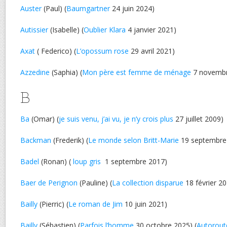
Auster
(Paul) (
Baumgartner
24 juin 2024)
Autissier
(Isabelle) (
Oublier Klara
4 janvier 2021)
Axat
( Federico) (
L’opossum rose
29 avril 2021)
Azzedine
(Saphia) (
Mon père est femme de ménage
7 novembr
B
Ba
(Omar) (
je suis venu, j’ai vu, je n’y crois plus
27 juillet 2009)
Backman
(Frederik) (
Le monde selon Britt-Marie
19 septembre
Badel
(Ronan) (
loup gris
1 septembre 2017)
Baer de Perignon
(Pauline) (
La collection disparue
18 février 2
Bailly
(Pierric) (
Le roman de Jim
10 juin 2021)
Bailly
(Sébastien) (
Parfois l’homme
30 octobre 2025) (
Autorout