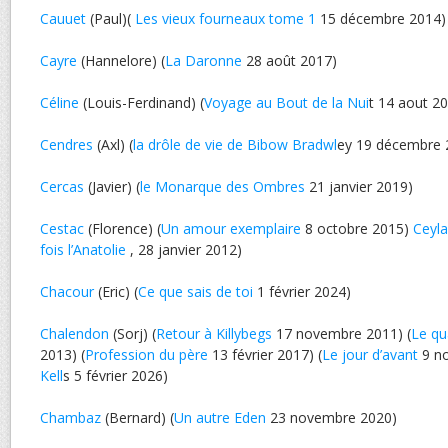
Cauuet
(Paul)(
Les vieux fourneaux tome 1
15 décembre 2014)
Cayre
(Hannelore) (
La Daronne
28 août 2017)
Céline
(Louis-Ferdinand) (
Voyage au Bout de la Nui
t 14 aout 2
Cendres
(Axl) (
la drôle de vie de Bibow Bradwl
ey 19 décembre 
Cercas
(Javier) (
le Monarque des Ombres
21 janvier 2019)
Cestac
(Florence) (
Un amour exemplaire
8 octobre 2015)
Ceyl
fois l’Anatolie
, 28 janvier 2012)
Chacour
(Eric) (
Ce que sais de toi
1 février 2024)
Chalendon
(Sorj) (
Retour à Killybegs
17 novembre 2011) (
Le qu
2013) (
Profession du père
13 février 2017) (
Le jour d’avant
9 no
Kell
s 5 février 2026)
Chambaz
(Bernard) (
Un autre Eden
23 novembre 2020)