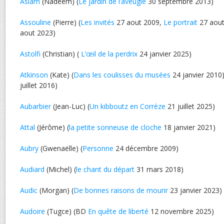
Aslam
(Nadeem) (
Le jardin de l’aveugle
30 septembre 2013)
Assouline
(Pierre) (
Les invités
27 aout 2009,
Le portrait
27 aout
aout 2023)
Astolfi
(Christian) (
L’œil de la perdrix
24 janvier 2025)
Atkinson
(Kate) (
Dans les coulisses du musées
24 janvier 2010)
juillet 2016)
Aubarbier
(Jean-Luc) (
Un kibboutz en Corrèze
21 juillet 2025)
Attal
(Jérôme) (
la petite sonneuse de cloche
18 janvier 2021)
Aubry
(Gwenaëlle) (
Personne
24 décembre 2009)
Audiard
(Michel) (
le chant du départ
31 mars 2018)
Audic
(Morgan) (
De bonnes raisons de mourir
23 janvier 2023)
Audoire
(Tugce) (BD
En quête de liberté
12 novembre 2025)