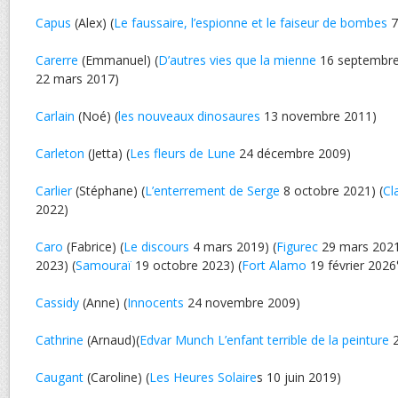
Capus
(Alex) (
Le faussaire, l’espionne et le faiseur de bombes
7
Carerre
(Emmanuel) (
D’autres vies que la mienne
16 septembre
22 mars 2017)
Carlain
(Noé) (
les nouveaux dinosaures
13 novembre 2011)
Carleton
(Jetta) (
Les fleurs de Lune
24 décembre 2009)
Carlier
(Stéphane) (
L’enterrement de Serge
8 octobre 2021) (
Cl
2022)
Caro
(Fabrice) (
Le discours
4 mars 2019) (
Figurec
29 mars 2021
2023) (
Samouraï
19 octobre 2023) (
Fort Alamo
19 février 2026
Cassidy
(Anne) (
Innocents
24 novembre 2009)
Cathrine
(Arnaud)(
Edvar Munch L’enfant terrible de la peinture
2
Caugant
(Caroline) (
Les Heures Solaire
s 10 juin 2019)