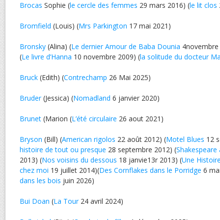
Brocas
Sophie (
le cercle des femmes
29 mars 2016) (
le lit clos
Bromfield
(Louis) (
Mrs Parkington
17 mai 2021)
Bronsky
(Alina) (
Le dernier Amour de Baba Dounia
4novembre
(
Le livre d’Hanna
10 novembre 2009) (
la solitude du docteur M
Bruck
(Edith) (
Contrechamp
26 Mai 2025)
Bruder
(Jessica) (
Nomadland
6 janvier 2020)
Brunet
(Marion (
L’été circulaire
26 aout 2021)
Bryson
(Bill) (
American rigolos
22 août 2012) (
Motel Blues
12 s
histoire de tout ou presque
28 septembre 2012) (
Shakespeare 
2013) (
Nos voisins du dessous
18 janvie13r 2013) (
Une Histoir
chez moi
19 juillet 2014)(
Des Cornflakes dans le Porridge
6 mai
dans les bois
juin 2026)
Bui Doan
(
La Tour
24 avril 2024)