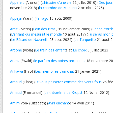
Appefeld
(Aharon) (
L’histoire d’une vie
22 juillet 2010) (
Des jours
novembre 2018) (
la chambre de Mariana
2 octobre 2025)
Appeyri
(Yann) (
Farrago
15 août 2009)
Arditi
(Metin) (
Loin des Bras
; 19 novembre 2009) (
Prince d’orc
(
L’enfant qui mesurait le monde
10 août 2017) (
Tu seras mon 
(
Le Bâtard de Nazareth
23 aout 2024) (
Le Turquetto
21 aout 2
Ardone
(Viola) (
Le train des enfant
s et
Le choix
6 juillet 2023)
Arenz
(Ewald) (
le parfum des poires anciennes
18 novembre 20
Arikawa
(Hiro) (
Les mémoires d’un chat
21 janvier 2021)
Arnaud
(Clara) (
Et vous passerez comme des vents fous
26 fév
Arnaud
(Emmanuel) (
Le théorème de Kropst
12 février 2012)
Arnim
Von- (Elizabeth) (
Avril enchant
é 14 avril 2011)