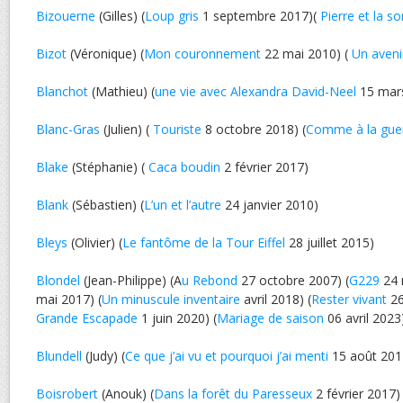
Bizouerne
(Gilles) (
Loup gris
1 septembre 2017)(
Pierre et la so
Bizot
(Véronique) (
Mon couronnement
22 mai 2010) (
Un aven
Blanchot
(Mathieu) (
une vie avec Alexandra David-Neel
15 mar
Blanc-Gras
(Julien) (
Touriste
8 octobre 2018) (
Comme à la gue
Blake
(Stéphanie) (
Caca boudin
2 février 2017)
Blank
(Sébastien) (
L’un et l’autre
24 janvier 2010)
Bleys
(Olivier) (
Le fantôme de la Tour Eiffel
28 juillet 2015)
Blondel
(Jean-Philippe) (A
u Rebond
27 octobre 2007) (
G229
24 
mai 2017) (
Un minuscule inventaire
avril 2018) (
Rester vivant
26
Grande Escapade
1 juin 2020) (
Mariage de saison
06 avril 2023
Blundell
(Judy) (
Ce que j’ai vu et pourquoi j’ai menti
15 août 201
Boisrobert
(Anouk) (
Dans la forêt du Paresseux
2 février 2017)