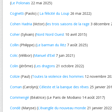
(
Le Polonais
22 mai 2025)
Cognetti
(Paolo) (
La félicité du Loup
26 mai 2022)
Cohen Hadria
(Victor) (
les trois saisons de la rage
3 décembre 
Coher
(Sylvain) (
Nord Nord Ouest
10 avril 2015)
Collin
(Philippe) (
Le barman du Ritz
7 août 2025)
Colic
(Vélibor) (
Manuel d’Exil
7 juin 2021)
Colin
(Jérôme) (
Les dragons
21 octobre 2022)
Colize
(Paul) (
Toutes la violence des hommes
12 novembre 20
Coman
(Carolyn)(
Céleste et la banque des rêves
25 janvier 20
Commengé
(Béatrice) (Le Paris de Modiano 14 août 2017)
Condé
(Maryse) (
L’évangile du nouveau monde
21 janvier 2022