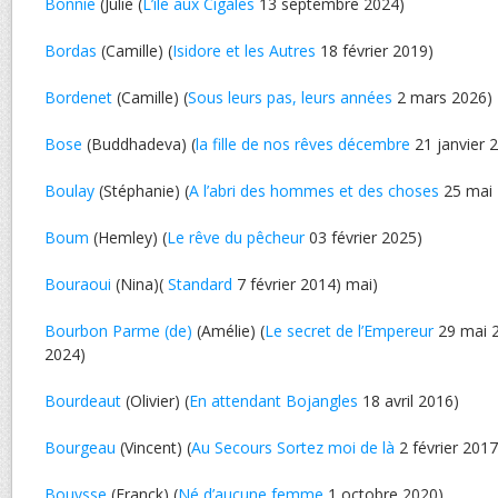
Bonnie
(Julie (
L’île aux Cigales
13 septembre 2024)
Bordas
(Camille) (
Isidore et les Autres
18 février 2019)
Bordenet
(Camille) (
Sous leurs pas, leurs années
2 mars 2026)
Bose
(Buddhadeva) (
la fille de nos rêves décembre
21 janvier 
Boulay
(Stéphanie) (
A l’abri des hommes et des choses
25 mai 
Boum
(Hemley) (
Le rêve du pêcheur
03 février 2025)
Bouraoui
(Nina)(
Standard
7 février 2014) mai)
Bourbon Parme (de)
(Amélie) (
Le secret de l’Empereur
29 mai 2
2024)
Bourdeaut
(Olivier) (
En attendant Bojangles
18 avril 2016)
Bourgeau
(Vincent) (
Au Secours Sortez moi de là
2 février 2017
Bouysse
(Franck) (
Né d’aucune femme
1 octobre 2020)