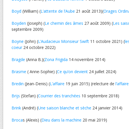
Boyd
(William) (
L’attente de l’Aube
21 août 2013)(
Orages Ordin
Boyden
(Joseph) (
Le chemin des âmes
27 août 2009) (
Les sais
septembre 2009)
Boyne
(John) (
L’Audacieux Monsieur Swift
11 octobre 2021) (
le
coeur
24 octobre 2022)
Bragde
(Anna B.)(
Zona Frigida
14 novembre 2014)
Brasme
( Anne-Sophie) (
Ce qu’on devient
24 juillet 2024)
Bredin
(Jean-Denis) (
L’affaire
19 juin 2015) (relecture de
l’affaire
Brijs
(Stefan) (
Courrier des tranchées
10 septembre 2018)
Brink
(André) (
Une saison blanche et sèche
24 janvier 2014)
Broca
s (Alexis) (
Dieu dans la machine
20 mai 2019)