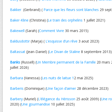
Bakker
(Gerbrand) (
Parce que les fleurs sont blanches
29 sept
Baker-Kline
(Christina) (
Le train des orphelins
1 juillet 2021)
Bakewell
(Sarah) (
Comment Vivre
30 mars 2015)
Baldusdottir
(Marja) (
L’esquisse d’un rêve
3 aout 2023)
Baltassat
(Jean-Daniel) (
Le Divan de Staline
8 septembre 2013)
Banks
(Russell) (
Un Membre permanent de la Famille
20 mars 2
juillet 2026)
Barbara
(Vanessa) (
Les nuits de laitue 1
2 mai 2025)
Barberis
(Dominique) (
Une façon d’aimer
28 décembre 2023)
Barbery
(Muriel) (
L’élégance du Hérisson
25 août 2009) (
Une ro
2020) (
Une gourmandise
10 juillet 2025)