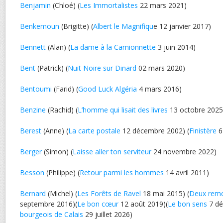
Benjamin
(Chloé) (
Les Immortalistes
22 mars 2021)
Benkemoun
(Brigitte) (
Albert le Magnifiqu
e 12 janvier 2017)
Bennett
(Alan) (
La dame à la Camionnette
3 juin 2014)
Bent
(Patrick) (
Nuit Noire sur Dinard
02 mars 2020)
Bentoumi
(Farid) (
Good Luck Algéria
4 mars 2016)
Benzine
(Rachid) (
L’homme qui lisait des livres
13 octobre 2025
Berest
(Anne) (
La carte postale
12 décembre 2002) (
Finistère
6
Berger
(Simon) (
Laisse aller ton serviteur
24 novembre 2022)
Besson
(Philippe) (
Retour parmi les hommes
14 avril 2011)
Bernard
(Michel) (
Les Forêts de Ravel
18 mai 2015) (
Deux rem
septembre 2016)(
Le bon cœur
12 août 2019)(
Le bon sens
7 dé
bourgeois de Calais
29 juillet 2026)