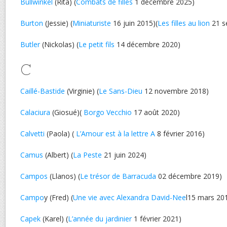
Bullwinkel
(Rita) (
Combats de filles
1 décembre 2025)
Burton
(Jessie) (
Miniaturiste
16 juin 2015)(
Les filles au lion
21 s
Butler
(Nickolas) (
Le petit fils
14 décembre 2020)
C
Caillé-Bastide
(Virginie) (
Le Sans-Dieu
12 novembre 2018)
Calaciura
(Giosué)(
Borgo Vecchio
17 août 2020)
Calvetti
(Paola) (
L’Amour est à la lettre A
8 février 2016)
Camus
(Albert) (
La Peste
21 juin 2024)
Campos
(Llanos) (
Le trésor de Barracuda
02 décembre 2019)
Campo
y (Fred) (
Une vie avec Alexandra David-Nee
l15 mars 20
Capek
(Karel) (
L’année du jardinier
1 février 2021)