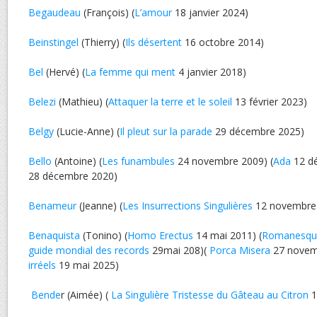
Begaudeau
(François) (
L’amour
18 janvier 2024)
Beinstingel
(Thierry) (
Ils désertent
16 octobre 2014)
Bel
(Hervé) (
La femme qui ment
4 janvier 2018)
Belezi
(Mathieu) (
Attaquer la terre et le soleil
13 février 2023)
Belgy
(Lucie-Anne) (
Il pleut sur la parade
29 décembre 2025)
Bello
(Antoine) (
Les funambules
24 novembre 2009) (
Ada
12 dé
28 décembre 2020)
Benameur
(Jeanne) (
Les Insurrections Singulières
12 novembre
Benaquista
(Tonino) (
Homo Erectus
14 mai 2011) (
Romanesqu
guide mondial des records
29mai 208)(
Porca Misera
27 novemb
irréels
19 mai 2025)
Bende
r (Aimée) (
La Singulière Tristesse du Gâteau au Citron
1