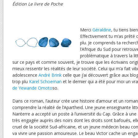
Édition Le livre de Poche
Merci
Géraldine
, tu tiens bi
Effectivement tu m’as prêté c
plu. Je comprends ta recherch
l’Afrique du Sud pour retrouv
problématique à travers la lit
sur ce pays et comme souvent, je trouve que les écrivains orig
mieux ressentir les réalités de leur société. Celui qui m’a fait 
adolescence
André Brink
celle que j’ai découvert grâce aux blo
trop plu
Karel Schoeman
et le dernier qui a été pour moi un v
de Yewande Omoto
so.
Dans ce roman, l’auteur crée une histoire d’amour et un roman 
comprendre la réalité de l’Apartheid. Une jeune enseignante litté
Nanterre a accepté un poste à l’université du Cap. Grâce à une 
très engagée auprès des noirs dont les droits sont bafoués, ell
cruel de la société Sud-africaine, et un jeune médecin beau co
va vivre une passion amoureuse. Le beau Victor cache un engag