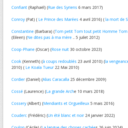
Confiant
(Raphaël) (
Rue des Syriens
6 mars 2017)
Conroy
(Pat) (
Le Prince des Marées
4 avril 2016) (
la mort de S
Constantine
(Barbara) (
Tom petit Tom tout petit Homme Tom
(Eileen) (
Ne dites pas à ma mère
.. 5 juilet 2012)
Coop-Phane
(Oscar) (
Rose nuit
30 octobre 2023)
Cook
(Kenneth) (
à coups redoublés
23 avril 2010) (
la vengean
2010) (
Le Koala Tueur
22 Mai 2010)
Cordier
(Daniel) (
Alias Caracalla
25 décembre 2009)
Cossé
(Laurence) (
La grande Arch
e 10 mars 2018)
Cossery
(Albert) (
Mendiants et Orgueilleux
5 mais 2016)
Couderc
(Frédéric) (
Un été blanc et noir
24 janvier 2022)
Coulon
(Cécile) (
La langue des choses cachée
s 26 juin 2024)