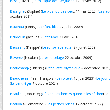
Bass
(Olivier) (
La musique des Kerguelen
17 janvier 2012)
Bassigna
c (Sophie) (
Le plus fou des deu
x 11 mai 2020) (
Les aq
octobre 2021)
Bauchau
(Henry) (
L’enfant bleu
27 juillet 2009)
Baudouin
(Jacques) (
Petit Mao
23 avril 2010)
Baussant
(Philippe) (
Le roi se lève aussi
27 juillet 2009)
Baverez
(Nicolas) (
après le déluge
22 octobre 2009)
Beauchamp
(Thierry ) (
L’étiquette olympique
6 décembre 2021
Beauchemin
(Jean-François) (
Le roitelet
15 juin 2023) (
Le jour 
(
Le vent léger
7 octobre 2024)
Beaulieu
(Baptiste) (
Où vont les larmes quand elles sèchen
t 29
Beauvai
s(Clémentine) (
Les petites reines
17 octobre 2022)