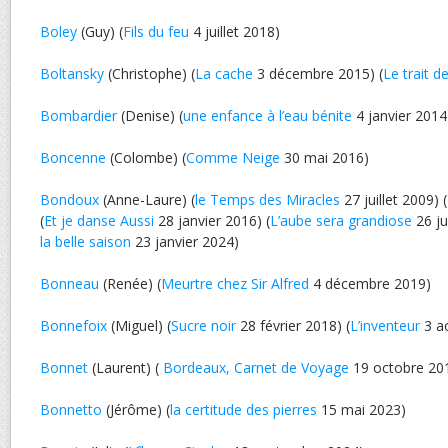
Boley
(Guy) (
Fils du feu
4 juillet 2018)
Boltansky
(Christophe) (
La cache
3 décembre 2015) (
Le trait d
Bombardier
(Denise) (
une enfance à l’eau bénite
4 janvier 2014
Boncenne
(Colombe) (
Comme Neige
30 mai 2016)
Bondoux
(Anne-Laure) (
le Temps des Miracles
27 juillet 2009) (
(
Et je danse Aussi
28 janvier 2016) (
L’aube sera grandiose
26 jui
la belle saison
23 janvier 2024)
Bonneau
(Renée) (
Meurtre chez Sir Alfred
4 décembre 2019)
Bonnefoix
(Miguel) (
Sucre noir
28 février 2018) (
L’inventeur
3 a
Bonnet
(Laurent) (
Bordeaux, Carnet de Voyage
19 octobre 20
Bonnetto
(Jérôme) (
la certitude des pierres
15 mai 2023)