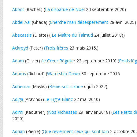
Abbot
(Rachel ) (
La disparue de Noë
l 24 septembre 2020)
Abdel Aal
(Ghada) (
Cherche mari désespérément
28 avril 2025)
Abecassis
(Eliette) (
Le Maître du Talmud
24 juillet 2018))
Ackroyd
(Peter)
(Trois frères
23 mais 2015.)
Adam
(Olivier) (
le Cœur Régulie
r 22 septembre 2010) (
Poids lég
Adams
(Richard) (
Watership Down
30 septembre 2016
Adhemar
(Maylis) (
Bénie soit sixtine
6 juin 2022)
Adiga
(Aravind) (
Le Tigre Blanc
22 mai 2010)
Adimi
(Kaouther) (
Nos Richesses
29 janvier 2018) (
Les Petits 
2020)
Adrian
(Pierre) (
Que reviennent ceux qui sont loin
2 octobre 20