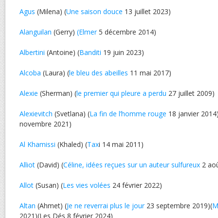
Agus
(Milena) (
Une saison douce
13 juillet 2023)
Alanguilan
(Gerry)
(Elmer
5 décembre 2014)
Albertini
(Antoine) (
Banditi
19 juin 2023)
Alcoba
(Laura) (
le bleu des abeilles
11 mai 2017)
Alexie
(Sherman) (
le premier qui pleure a perdu
27 juillet 2009)
Alexievitch
(Svetlana) (
La fin de l’homme rouge
18 janvier 2014)
novembre 2021)
Al Khamissi
(Khaled) (
Tax
i 14 mai 2011)
Alliot
(David) (
Céline, idées reçues sur un auteur sulfureux
2 aoû
Allot
(Susan) (
Les vies volées
24 février 2022)
Altan
(Ahmet) (
Je ne reverrai plus le jour
23 septembre 2019)(
M
2021)(Les Dés 8 février 2024)