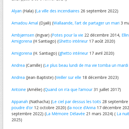
Alyan
(Hala) (
La ville des incendiaires
26 septembre 2022)
Amadou Amal
(Djaili) (
Wallaande, l’art de partager un mari
3 ma
Ambjørnsen
(Ingvar) (
Potes pour la vie
22 décembre 2014,
Elli
Amigorena
(H Santiago) (
Ghetto intérieur
17 août 2020)
Amigorena
(H. Santiago) (
ghetto intérieur
17 avril 2020)
Andrea
(Camille) (
Le plus beau lundi de ma vie tomba un mardi
Andrea
(Jean-Baptiste) (
Veiller sur elle
18 décembre 2023)
Antoine
(Amélie) (
Quand on n’a que l’amour
31 juillet 2017)
Appanah
(Nathacha) (
Le ciel par dessus les toits
28 septembre 
poudre d’or
12 octobre 2020) (
la noce d’Anna
17 décembre 202
septembre 2022) (
La Mémoire Délavée
21 mars 2024) (
La nui
2025)