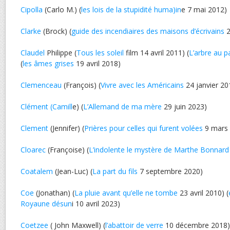
Cipolla
(Carlo M.) (
les lois de la stupidité huma)in
e 7 mai 2012)
Clarke
(Brock) (
guide des incendiaires des maisons d’écrivains
2
Claudel
Philippe (
Tous les soleil
film 14 avril 2011) (
L’arbre au p
(
les âmes grises
19 avril 2018)
Clemenceau
(François) (
Vivre avec les Américains
24 janvier 20
Clément (Camill
e) (
L’Allemand de ma mère
29 juin 2023)
Clement
(Jennifer) (
Prières pour celles qui furent volées
9 mars 
Cloarec
(Françoise) (
L’indolente le mystère de Marthe Bonnard
Coatalem
(Jean-Luc) (
La part du fils
7 septembre 2020)
Coe
(Jonathan) (
La pluie avant qu’elle ne tombe
23 avril 2010) (
Royaune désun
i 10 avril 2023)
Coetzee
( John Maxwell) (
l’abattoir de verre
10 décembre 2018) 