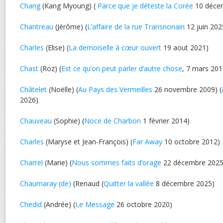
Chang
(Kang Myoung) (
Parce que je déteste la Corée
10 déce
Chantreau
(Jérôme) (
L’affaire de la rue Transnonain
12 juin 202
Charles
(Elise) (
La demoiselle à cœur ouvert
19 aout 2021)
Chast
(Roz) (
Est ce qu’on peut parler d’autre chose
, 7 mars 201
Châtelet
(Noëlle) (
Au Pays des Vermeilles
26 novembre 2009) (
2026)
Chauveau
(Sophie) (
Noce de Charbon
1 février 2014)
Charles
(Maryse et Jean-François) (
Far Away
10 octobre 2012)
Charrel
(Marie) (
Nous sommes faits d’orage
22 décembre 2025
Chaumaray (de)
(Renaud (
Quitter la vallée
8 décembre 2025)
Chedid
(Andrée) (
Le Message
26 octobre 2020)