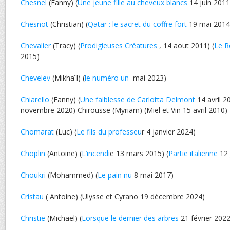
Chesnel
(Fanny) (
Une jeune fille au cheveux blancs
14 juin 2011
Chesnot
(Christian) (
Qatar : le sacret du coffre fort
19 mai 2014
Chevalier
(Tracy) (
Prodigieuses Créatures
, 14 aout 2011) (
Le R
2015)
Chevelev
(Mikhaïl) (
le numéro un
mai 2023)
Chiarello
(Fanny) (
Une faiblesse de Carlotta Delmont
14 avril 2
novembre 2020) Chirousse (Myriam) (Miel et Vin 15 avril 2010)
Chomarat
(Luc) (
Le fils du professeu
r 4 janvier 2024)
Choplin
(Antoine) (
L’incendi
e 13 mars 2015) (
Partie italienne
12 
Choukri
(Mohammed) (
Le pain nu
8 mai 2017)
Cristau
( Antoine) (Ulysse et Cyrano 19 décembre 2024)
Christie
(Michael) (
Lorsque le dernier des arbres
21 février 2022