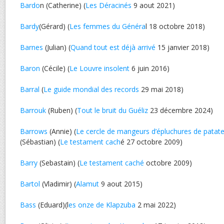
Bardo
n (Catherine) (
Les Déracinés
9 aout 2021)
Bardy
(Gérard) (
Les femmes du Généra
l 18 octobre 2018)
Barnes
(Julian) (
Quand tout est déjà arrivé
15 janvier 2018)
Baron
(Cécile) (
Le Louvre insolent
6 juin 2016)
Barral
(
Le guide mondial des records
29 mai 2018)
Barrouk
(Ruben) (
Tout le bruit du Guéliz
23 décembre 2024)
Barrows
(Annie) (
Le cercle de mangeurs d’épluchures de patat
(Sébastian) (
Le testament cach
é 27 octobre 2009)
Barry
(Sebastain) (
Le testament caché
octobre 2009)
Bartol
(Vladimir) (
Alamut
9 aout 2015)
Bass
(Eduard)(l
es onze de Klapzuba
2 mai 2022)