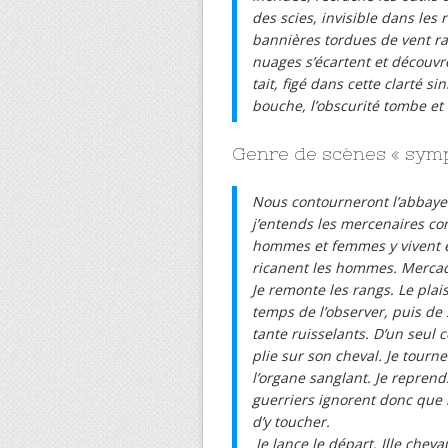
des scies, invisible dans les 
bannières tordues de vent rap
nuages s’écartent et découvre
tait, figé dans cette clarté 
bouche, l’obscurité tombe et
Genre de scènes « sym
Nous contourneront l’abbaye 
j’entends les mercenaires com
hommes et femmes y vivent en
ricanent les hommes. Mercadie
Je remonte les rangs. Le plais
temps de l’observer, puis de 
tante ruisselants. D’un seul 
plie sur son cheval. Je tourn
l’organe sanglant. Je reprend
guerriers ignorent donc que 
d’y toucher.
Je lance le départ. Ille che