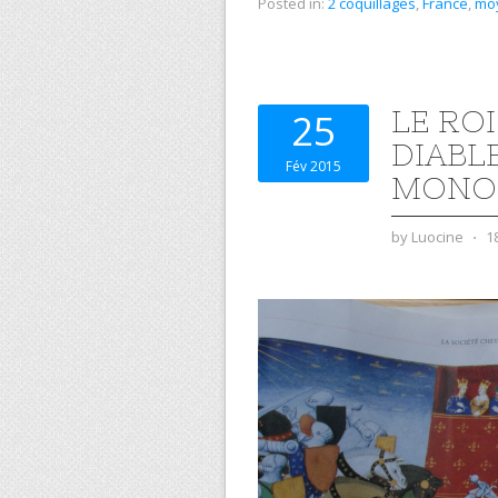
Posted in:
2 coquillages
,
France
,
mo
LE ROI
25
DIABL
Fév 2015
MONO
by
Luocine
⋅
1