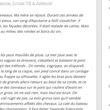
ance, Louis VII à Aliénor
s Rameaux. Ma mère se réjouit. Durant ces années de
 pieux, son sang d’Aquitaine a failli s’assécher. Il
e, les façades décorées. Il était malade de calme. Mais
au milieu des rondes et boira du vin.
 les yeux mouillés de pluie. La mer joue avec le
s vagues se dressent, s’abattent et balaient le pont
it des tréfonds . On tombe, s’agrippe, on disparaît.
e le long de la coque, son pied coincé dans un cordage
u frappe sa silhouette, il agite les bras puis devient
t de grands allers-retours au bout de sa corde, et ce
 des tonneaux sur le pont qui roulent d’avant en
r grise, on ne voit rien, mais tout est bruit. On
 ciel rugit de joie. Le bois grince tant qu’il semble
hennissements affolés des chevaux. La cale du bateau
es charpentiers. Il faut éviter l’avancée fulgurante