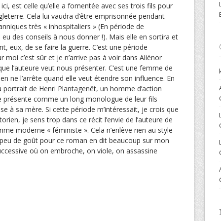
 ici, est celle qu’elle a fomentée avec ses trois fils pour
ngleterre. Cela lui vaudra d’être emprisonnée pendant
nniques très « inhospitaliers » (En période de
 eu des conseils à nous donner !). Mais elle en sortira et
nt, eux, de se faire la guerre. C’est une période
 moi c’est sûr et je n’arrive pas à voir dans Aliénor
 que l’auteure veut nous présenter. C’est une femme de
rien ne l’arrête quand elle veut étendre son influence. En
au portrait de Henri Plantagenêt, un homme d’action
se présente comme un long monologue de leur fils
se à sa mère. Si cette période m’intéressait, je crois que
storien, je sens trop dans ce récit l’envie de l’auteure de
e moderne « féministe ». Cela n’enlève rien au style
n peu de goût pour ce roman en dit beaucoup sur mon
uccessive où on embroche, on viole, on assassine