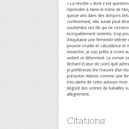
« La révolte » dont il est question
reprendre à Henri le trône de l’A
quinze ans dans des donjons brita
confinement, elle aurait peut-être
soutiendra ses fils qui ne cessero
incroyablement violente, trop pour
d’Aquitaine une féministe lettrée
pouvoir cruelle et calculatrice et 
revanche, je suis prête à croire 
violent et déterminé. Le roman 
Richard (Cœur de Lion) qu’il adres
je préférerais lire l’oeuvre d’un hi
présenter Aliénor comme une femm
très alerte de cette auteure mo
dégoût des scènes de batailles s
allègrement.
Citations