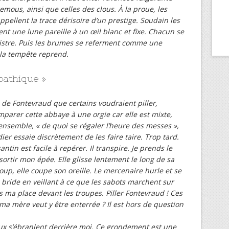
remous, ainsi que celles des clous. À la proue, les
pellent la trace dérisoire d’un prestige. Soudain les
nt une lune pareille à un œil blanc et fixe. Chacun se
sinistre. Puis les brumes se referment comme une
 la tempête reprend.
pathique »
de Fontevraud que certains voudraient piller,
parer cette abbaye à une orgie car elle est mixte,
semble, « de quoi se régaler l’heure des messes »,
r essaie discrètement de les faire taire. Trop tard.
antin est facile à repérer. Il transpire. Je prends le
sortir mon épée. Elle glisse lentement le long de sa
coup, elle coupe son oreille. Le mercenaire hurle et se
e bride en veillant à ce que les sabots marchent sur
s ma place devant les troupes. Piller Fontevraud ! Ces
ma mère veut y être enterrée ? Il est hors de question
vaux s’ébranlent derrière moi. Ce grondement est une