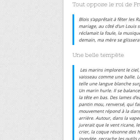
Tout oppose le roi de Fr
Blois s’apprêtait à fêter le
mariage, au côté d’un Louis si
réclamait la foule, la musiqu
demain, ma mère se glissera 
Une belle tempête
Les marins implorent le ciel,
vaisseau comme une balle. Le
telle une langue blanche surg
Un marin hurle. Il se balanc
la tête en bas. Des lames d’ea
pantin mou, renversé, qui fai
mouvement répond à la danse
arrière. Autour, dans la vapeu
jurerait que le vent ricane, le
crier, la coque résonne des 
inondée, recrache les outils d