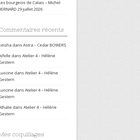
Les bourgeois de Calais – Michel
BERNARD
29 juillet 2026
Commentaires récents
keisha
dans
Astra – Cedar BOWERS
Aifelle
dans
Atelier 4 – Hélène
Gestern
Luocine
dans
Atelier 4 – Hélène
Gestern
Luocine
dans
Atelier 4 – Hélène
Gestern
Athalie
dans
Atelier 4 – Hélène
Gestern
Mes coquillages