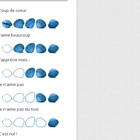
Coup de coeur
J'aime beaucoup
J'apprécie mais...
Je n'aime pas
Je n'aime pas du tout
C'est nul !