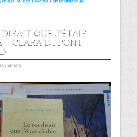
yen-âge
,
religion
,
Révoltes
,
Roman Historique
 DISAIT QUE J’ÉTAIS
E – CLARA DUPONT-
D
8 Comments