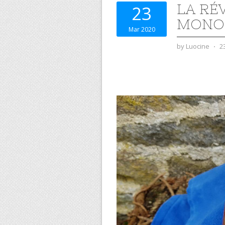
LA RÉ
23
MONO
Mar 2020
by
Luocine
⋅
2