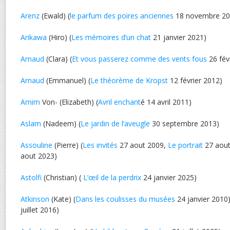
Arenz
(Ewald) (
le parfum des poires anciennes
18 novembre 20
Arikawa
(Hiro) (
Les mémoires d’un chat
21 janvier 2021)
Arnaud
(Clara) (
Et vous passerez comme des vents fous
26 fév
Arnaud
(Emmanuel) (
Le théorème de Kropst
12 février 2012)
Arnim
Von- (Elizabeth) (
Avril enchant
é 14 avril 2011)
Aslam
(Nadeem) (
Le jardin de l’aveugle
30 septembre 2013)
Assouline
(Pierre) (
Les invités
27 aout 2009,
Le portrait
27 aout
aout 2023)
Astolfi
(Christian) (
L’œil de la perdrix
24 janvier 2025)
Atkinson
(Kate) (
Dans les coulisses du musées
24 janvier 2010)
juillet 2016)