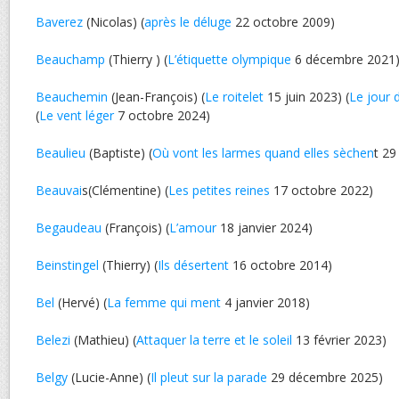
Baverez
(Nicolas) (
après le déluge
22 octobre 2009)
Beauchamp
(Thierry ) (
L’étiquette olympique
6 décembre 2021
Beauchemin
(Jean-François) (
Le roitelet
15 juin 2023) (
Le jour 
(
Le vent léger
7 octobre 2024)
Beaulieu
(Baptiste) (
Où vont les larmes quand elles sèchen
t 29
Beauvai
s(Clémentine) (
Les petites reines
17 octobre 2022)
Begaudeau
(François) (
L’amour
18 janvier 2024)
Beinstingel
(Thierry) (
Ils désertent
16 octobre 2014)
Bel
(Hervé) (
La femme qui ment
4 janvier 2018)
Belezi
(Mathieu) (
Attaquer la terre et le soleil
13 février 2023)
Belgy
(Lucie-Anne) (
Il pleut sur la parade
29 décembre 2025)