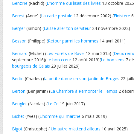
Benzine
(Rachid) (
L’homme qui lisait des livres
13 octobre 2025
Berest
(Anne) (
La carte postale
12 décembre 2002) (
Finistère
6
Berger
(Simon) (
Laisse aller ton serviteur
24 novembre 2022)
Besson
(Philippe) (
Retour parmi les hommes
14 avril 2011)
Bernard
(Michel) (
Les Forêts de Ravel
18 mai 2015) (
Deux rem
septembre 2016)(
Le bon cœur
12 août 2019)(
Le bon sens
7 dé
bourgeois de Calais
29 juillet 2026)
Bertin
(Charles) (
la petite dame en son jardin de Bruges
22 juil
Berton
(Benjamin) (
La Chambre à Remonter le Temps
2 décem
Beuglet
(Nicolas) (
Le Cri
19 juin 2017)
Bichet
(Yves) (
L’homme qui marche
6 mais 2019)
Bigot
(Christophe) (
Un autre m’attend ailleurs
10 avril 2025)