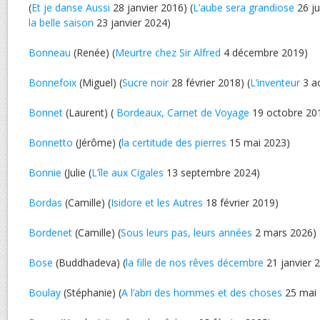
(
Et je danse Aussi
28 janvier 2016) (
L’aube sera grandiose
26 jui
la belle saison
23 janvier 2024)
Bonneau
(Renée) (
Meurtre chez Sir Alfred
4 décembre 2019)
Bonnefoix
(Miguel) (
Sucre noir
28 février 2018) (
L’inventeur
3 a
Bonnet
(Laurent) (
Bordeaux, Carnet de Voyage
19 octobre 20
Bonnetto
(Jérôme) (
la certitude des pierres
15 mai 2023)
Bonnie
(Julie (
L’île aux Cigales
13 septembre 2024)
Bordas
(Camille) (
Isidore et les Autres
18 février 2019)
Bordenet
(Camille) (
Sous leurs pas, leurs années
2 mars 2026)
Bose
(Buddhadeva) (
la fille de nos rêves décembre
21 janvier 
Boulay
(Stéphanie) (
A l’abri des hommes et des choses
25 mai 