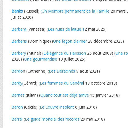
Banks
(Russell) (
Un Membre permanent de la Famille
20 mars 2
juillet 2026)
Barbara
(Vanessa) (
Les nuits de laitue 1
2 mai 2025)
Barberis
(Dominique) (
Une façon d’aimer
28 décembre 2023)
Barbery
(Muriel) (
L’élégance du Hérisson
25 août 2009) (
Une ro
2020) (
Une gourmandise
10 juillet 2025)
Bardo
n (Catherine) (
Les Déracinés
9 aout 2021)
Bardy
(Gérard) (
Les femmes du Généra
l 18 octobre 2018)
Barnes
(Julian) (
Quand tout est déjà arrivé
15 janvier 2018)
Baron
(Cécile) (
Le Louvre insolent
6 juin 2016)
Barral
(
Le guide mondial des records
29 mai 2018)