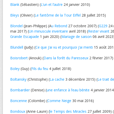
Blank
(Sébastien) (
L’un et l’autre
24 janvier 2010)
Bleys
(Olivier) (
Le fantôme de la Tour Eiffel
28 juillet 2015)
Blondel
(Jean-Philippe) (A
u Rebond
27 octobre 2007) (
G229
24 
mai 2017) (
Un minuscule inventaire
avril 2018) (
Rester vivant
26
Grande Escapade
1 juin 2020) (
Mariage de saison
06 avril 2023
Blundell
(Judy) (
Ce que j’ai vu et pourquoi j’ai menti
15 août 201
Boisrobert
(Anouk) (
Dans la forêt du Paresseux
2 février 2017)
Boley
(Guy) (
Fils du feu
4 juillet 2018)
Boltansky
(Christophe) (
La cache
3 décembre 2015) (
Le trait d
Bombardier
(Denise) (
une enfance à l’eau bénite
4 janvier 2014
Boncenne
(Colombe) (
Comme Neige
30 mai 2016)
Bondoux
(Anne-Laure) (
le Temps des Miracles
27 juillet 2009) (