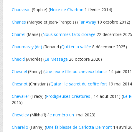
Chauveau
(Sophie) (
Noce de Charbon
1 février 2014)
Charles
(Maryse et Jean-François) (
Far Away
10 octobre 2012)
Charrel
(Marie) (
Nous sommes faits d’orage
22 décembre 2025
Chaumaray (de)
(Renaud (
Quitter la vallée
8 décembre 2025)
Chedid
(Andrée) (
Le Message
26 octobre 2020)
Chesnel
(Fanny) (
Une jeune fille au cheveux blancs
14 juin 2011
Chesnot
(Christian) (
Qatar : le sacret du coffre fort
19 mai 2014
Chevalier
(Tracy) (
Prodigieuses Créatures
, 14 aout 2011) (
Le R
2015)
Chevelev
(Mikhaïl) (
le numéro un
mai 2023)
Chiarello
(Fanny) (
Une faiblesse de Carlotta Delmont
14 avril 2