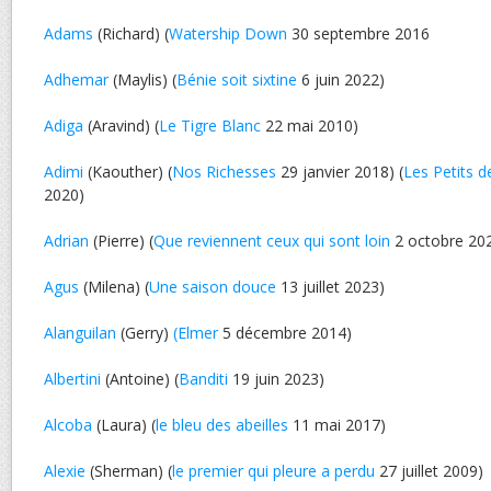
Adams
(Richard) (
Watership Down
30 septembre 2016
Adhemar
(Maylis) (
Bénie soit sixtine
6 juin 2022)
Adiga
(Aravind) (
Le Tigre Blanc
22 mai 2010)
Adimi
(Kaouther) (
Nos Richesses
29 janvier 2018) (
Les Petits 
2020)
Adrian
(Pierre) (
Que reviennent ceux qui sont loin
2 octobre 20
Agus
(Milena) (
Une saison douce
13 juillet 2023)
Alanguilan
(Gerry)
(Elmer
5 décembre 2014)
Albertini
(Antoine) (
Banditi
19 juin 2023)
Alcoba
(Laura) (
le bleu des abeilles
11 mai 2017)
Alexie
(Sherman) (
le premier qui pleure a perdu
27 juillet 2009)