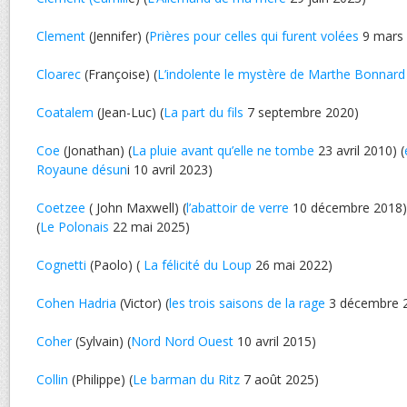
Clement
(Jennifer) (
Prières pour celles qui furent volées
9 mars 
Cloarec
(Françoise) (
L’indolente le mystère de Marthe Bonnard
Coatalem
(Jean-Luc) (
La part du fils
7 septembre 2020)
Coe
(Jonathan) (
La pluie avant qu’elle ne tombe
23 avril 2010) (
Royaune désun
i 10 avril 2023)
Coetzee
( John Maxwell) (
l’abattoir de verre
10 décembre 2018) 
(
Le Polonais
22 mai 2025)
Cognetti
(Paolo) (
La félicité du Loup
26 mai 2022)
Cohen Hadria
(Victor) (
les trois saisons de la rage
3 décembre 
Coher
(Sylvain) (
Nord Nord Ouest
10 avril 2015)
Collin
(Philippe) (
Le barman du Ritz
7 août 2025)