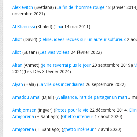
Alexievitch
(Svetlana) (
La fin de l’homme rouge
18 janvier 2014)
novembre 2021)
Al Khamissi
(Khaled) (
Tax
i 14 mai 2011)
Alliot
(David) (
Céline, idées reçues sur un auteur sulfureux
2 aoû
Allot
(Susan) (
Les vies volées
24 février 2022)
Altan
(Ahmet) (
Je ne reverrai plus le jour
23 septembre 2019)(
M
2021)(Les Dés 8 février 2024)
Alyan
(Hala) (
La ville des incendiaires
26 septembre 2022)
Amadou Amal
(Djaili) (
Wallaande, l’art de partager un mari
3 ma
Ambjørnsen
(Ingvar) (
Potes pour la vie
22 décembre 2014,
Elli
Amigorena
(H Santiago) (
Ghetto intérieur
17 août 2020)
Amigorena
(H. Santiago) (
ghetto intérieur
17 avril 2020)