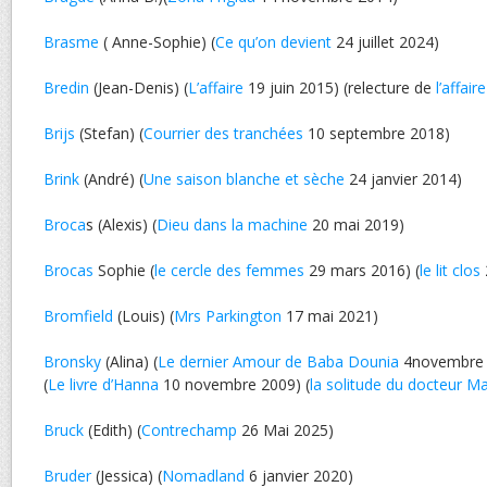
Brasme
( Anne-Sophie) (
Ce qu’on devient
24 juillet 2024)
Bredin
(Jean-Denis) (
L’affaire
19 juin 2015) (relecture de
l’affaire
Brijs
(Stefan) (
Courrier des tranchées
10 septembre 2018)
Brink
(André) (
Une saison blanche et sèche
24 janvier 2014)
Broca
s (Alexis) (
Dieu dans la machine
20 mai 2019)
Brocas
Sophie (
le cercle des femmes
29 mars 2016) (
le lit clos
Bromfield
(Louis) (
Mrs Parkington
17 mai 2021)
Bronsky
(Alina) (
Le dernier Amour de Baba Dounia
4novembre
(
Le livre d’Hanna
10 novembre 2009) (
la solitude du docteur M
Bruck
(Edith) (
Contrechamp
26 Mai 2025)
Bruder
(Jessica) (
Nomadland
6 janvier 2020)