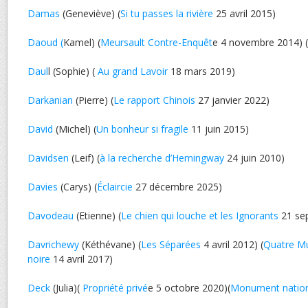
Damas
(Geneviève) (
Si tu passes la rivière
25 avril 2015)
Daoud (
Kamel) (
Meursault Contre-Enquêt
e 4 novembre 2014) (
Daul
l (Sophie) (
Au grand Lavoir
18 mars 2019)
Darkanian
(Pierre) (
Le rapport Chinois
27 janvier 2022)
David
(Michel) (
Un bonheur si fragile
11 juin 2015)
Davidsen
(Leif) (
à la recherche d’Hemingway
24 juin 2010)
Davies
(Carys) (
Éclaircie
27 décembre 2025)
Davodeau
(Etienne) (
Le chien qui louche et les Ignorants
21 se
Davrichewy
(Kéthévane) (
Les Séparées
4 avril 2012) (
Quatre M
noire
14 avril 2017)
Deck
(Julia)(
Propriété privé
e 5 octobre 2020)(
Monument nation