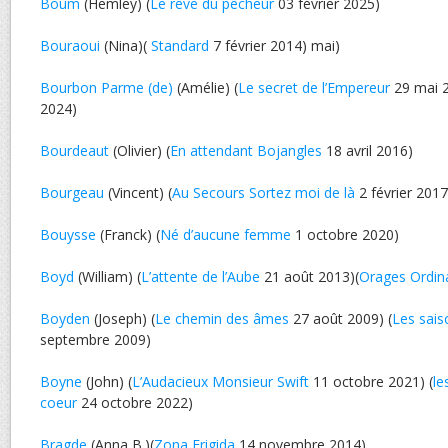
Boum
(Hemley) (
Le rêve du pêcheur
03 février 2025)
Bouraoui
(Nina)(
Standard
7 février 2014) mai)
Bourbon Parme (de)
(Amélie) (
Le secret de l’Empereur
29 mai 2
2024)
Bourdeaut
(Olivier) (
En attendant Bojangles
18 avril 2016)
Bourgeau
(Vincent) (
Au Secours Sortez moi de là
2 février 2017
Bouysse
(Franck) (
Né d’aucune femme
1 octobre 2020)
Boyd
(William) (
L’attente de l’Aube
21 août 2013)(
Orages Ordin
Boyden
(Joseph) (
Le chemin des âmes
27 août 2009) (
Les sais
septembre 2009)
Boyne
(John) (
L’Audacieux Monsieur Swift
11 octobre 2021) (
le
coeur
24 octobre 2022)
Bragde
(Anna B.)(
Zona Frigida
14 novembre 2014)