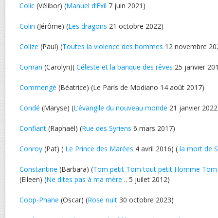
Colic
(Vélibor) (
Manuel d’Exil
7 juin 2021)
Colin
(Jérôme) (
Les dragons
21 octobre 2022)
Colize
(Paul) (
Toutes la violence des hommes
12 novembre 20
Coman
(Carolyn)(
Céleste et la banque des rêves
25 janvier 20
Commengé
(Béatrice) (Le Paris de Modiano 14 août 2017)
Condé
(Maryse) (
L’évangile du nouveau monde
21 janvier 2022
Confiant
(Raphaël) (
Rue des Syriens
6 mars 2017)
Conroy
(Pat) (
Le Prince des Marées
4 avril 2016) (
la mort de S
Constantine
(Barbara) (
Tom petit Tom tout petit Homme Tom
(Eileen) (
Ne dites pas à ma mère
.. 5 juilet 2012)
Coop-Phane
(Oscar) (
Rose nuit
30 octobre 2023)