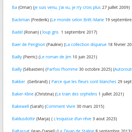
Ba
(Omar) (
je suis venu, j’ai vu, je n’y crois plus
27 juillet 2009)
Backman
(Frederik) (
Le monde selon Britt-Marie
19 septembre
Badel
(Ronan) (
loup gris
1 septembre 2017)
Baer de Perignon
(Pauline) (
La collection disparue
18 février 2
Bailly
(Pierric) (
Le roman de Jim
10 juin 2021)
Bailly
(Sébastien) (
Parfois l’homme
30 octobre 2025) (
Autorout
Bakker
(Gerbrand) (
Parce que les fleurs sont blanches
29 sept
Baker-Kline
(Christina) (
Le train des orphelins
1 juillet 2021)
Bakewell
(Sarah) (
Comment Vivre
30 mars 2015)
Baldusdottir
(Marja) (
L’esquisse d’un rêve
3 aout 2023)
Baltassat
(Jean-Daniel) (
Le Divan de Staline
8 septembre 2013)