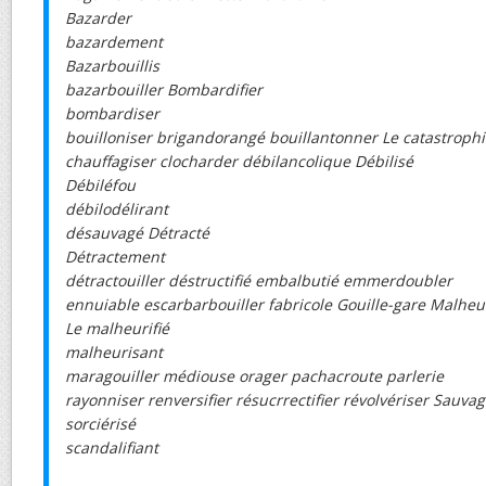
Bazarder
bazardement
Bazarbouillis
bazarbouiller Bombardifier
bombardiser
bouilloniser brigandorangé bouillantonner Le catastroph
chauffagiser clocharder débilancolique Débilisé
Débiléfou
débilodélirant
désauvagé Détracté
Détractement
détractouiller déstructifié embalbutié emmerdoubler
ennuiable escarbarbouiller fabricole Gouille-gare Malheur
Le malheurifié
malheurisant
maragouiller médiouse orager pachacroute parlerie
rayonniser renversifier résucrrectifier révolvériser Sauva
sorciérisé
scandalifiant