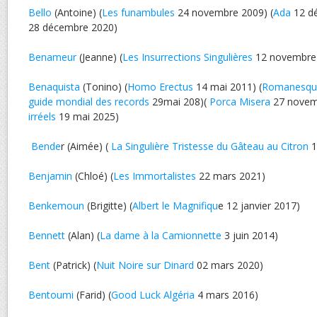
Bello
(Antoine) (
Les funambules
24 novembre 2009) (
Ada
12 dé
28 décembre 2020)
Benameur
(Jeanne) (
Les Insurrections Singulières
12 novembre
Benaquista
(Tonino) (
Homo Erectus
14 mai 2011) (
Romanesqu
guide mondial des records
29mai 208)(
Porca Misera
27 novemb
irréels
19 mai 2025)
Bende
r (Aimée) (
La Singulière Tristesse du Gâteau au Citron
1
Benjamin
(Chloé) (
Les Immortalistes
22 mars 2021)
Benkemoun
(Brigitte) (
Albert le Magnifiqu
e 12 janvier 2017)
Bennett
(Alan) (
La dame à la Camionnette
3 juin 2014)
Bent
(Patrick) (
Nuit Noire sur Dinard
02 mars 2020)
Bentoumi
(Farid) (
Good Luck Algéria
4 mars 2016)