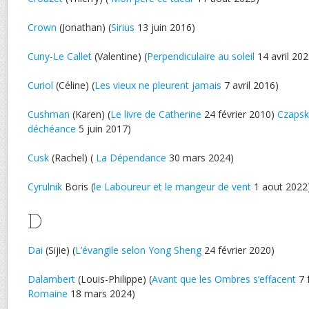
Crown
(Jonathan) (
Sirius
13 juin 2016)
Cuny-Le Callet
(Valentine) (
Perpendiculaire au soleil
14 avril 202
Curiol
(Céline) (
Les vieux ne pleurent jamais
7 avril 2016)
Cushman
(Karen) (
Le livre de Catherine
24 février 2010)
Czapsk
déchéance
5 juin 2017)
Cusk
(Rachel) (
La Dépendance
30 mars 2024)
Cyrulnik
Boris (
le Laboureur et le mangeur de vent
1 aout 2022
D
Dai
(Sijie) (
L’évangile selon Yong Sheng
24 février 2020)
Dalambert
(Louis-Philippe) (
Avant que les Ombres s’effacent
7 f
Romaine
18 mars 2024)