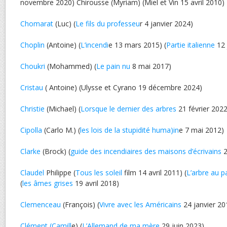
novembre 2020) Chirousse (Myriam) (Miel et Vin 15 avril 2010)
Chomarat
(Luc) (
Le fils du professeu
r 4 janvier 2024)
Choplin
(Antoine) (
L’incendi
e 13 mars 2015) (
Partie italienne
12 
Choukri
(Mohammed) (
Le pain nu
8 mai 2017)
Cristau
( Antoine) (Ulysse et Cyrano 19 décembre 2024)
Christie
(Michael) (
Lorsque le dernier des arbres
21 février 2022
Cipolla
(Carlo M.) (
les lois de la stupidité huma)in
e 7 mai 2012)
Clarke
(Brock) (
guide des incendiaires des maisons d’écrivains
2
Claudel
Philippe (
Tous les soleil
film 14 avril 2011) (
L’arbre au p
(
les âmes grises
19 avril 2018)
Clemenceau
(François) (
Vivre avec les Américains
24 janvier 20
Clément (Camill
e) (
L’Allemand de ma mère
29 juin 2023)