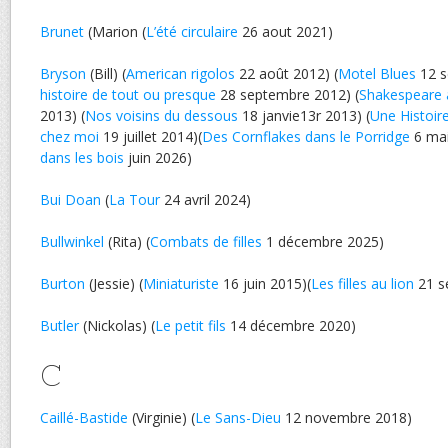
Brunet
(Marion (
L’été circulaire
26 aout 2021)
Bryson
(Bill) (
American rigolos
22 août 2012) (
Motel Blues
12 s
histoire de tout ou presque
28 septembre 2012) (
Shakespeare 
2013) (
Nos voisins du dessous
18 janvie13r 2013) (
Une Histoir
chez moi
19 juillet 2014)(
Des Cornflakes dans le Porridge
6 mai
dans les bois
juin 2026)
Bui Doan
(
La Tour
24 avril 2024)
Bullwinkel
(Rita) (
Combats de filles
1 décembre 2025)
Burton
(Jessie) (
Miniaturiste
16 juin 2015)(
Les filles au lion
21 s
Butler
(Nickolas) (
Le petit fils
14 décembre 2020)
C
Caillé-Bastide
(Virginie) (
Le Sans-Dieu
12 novembre 2018)