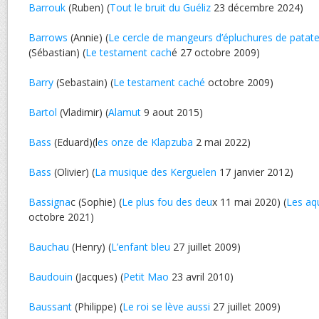
Barrouk
(Ruben) (
Tout le bruit du Guéliz
23 décembre 2024)
Barrows
(Annie) (
Le cercle de mangeurs d’épluchures de patat
(Sébastian) (
Le testament cach
é 27 octobre 2009)
Barry
(Sebastain) (
Le testament caché
octobre 2009)
Bartol
(Vladimir) (
Alamut
9 aout 2015)
Bass
(Eduard)(l
es onze de Klapzuba
2 mai 2022)
Bass
(Olivier) (
La musique des Kerguelen
17 janvier 2012)
Bassigna
c (Sophie) (
Le plus fou des deu
x 11 mai 2020) (
Les aq
octobre 2021)
Bauchau
(Henry) (
L’enfant bleu
27 juillet 2009)
Baudouin
(Jacques) (
Petit Mao
23 avril 2010)
Baussant
(Philippe) (
Le roi se lève aussi
27 juillet 2009)