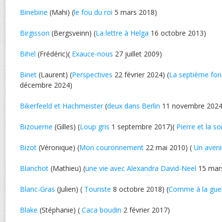
Binebine
(Mahi) (
le fou du roi
5 mars 2018)
Birgisson
(Bergsveinn) (
La lettre à Helga
16 octobre 2013)
Bihel
(Frédéric)(
Exauce-nous
27 juillet 2009)
Binet
(Laurent) (
Perspectives
22 février 2024) (
La septième fon
décembre 2024)
Bikerfeeld et Hachmeister
(
deux dans Berlin
11 novembre 2024
Bizouerne
(Gilles) (
Loup gris
1 septembre 2017)(
Pierre et la so
Bizot
(Véronique) (
Mon couronnement
22 mai 2010) (
Un aven
Blanchot
(Mathieu) (
une vie avec Alexandra David-Neel
15 mar
Blanc-Gras
(Julien) (
Touriste
8 octobre 2018) (
Comme à la gue
Blake
(Stéphanie) (
Caca boudin
2 février 2017)