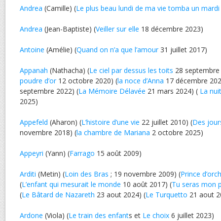
Andrea
(Camille) (
Le plus beau lundi de ma vie tomba un mardi
Andrea
(Jean-Baptiste) (
Veiller sur elle
18 décembre 2023)
Antoine
(Amélie) (
Quand on n’a que l’amour
31 juillet 2017)
Appanah
(Nathacha) (
Le ciel par dessus les toits
28 septembre 
poudre d’or
12 octobre 2020) (
la noce d’Anna
17 décembre 202
septembre 2022) (
La Mémoire Délavée
21 mars 2024) (
La nui
2025)
Appefeld
(Aharon) (
L’histoire d’une vie
22 juillet 2010) (
Des jours
novembre 2018) (
la chambre de Mariana
2 octobre 2025)
Appeyri
(Yann) (
Farrago
15 août 2009)
Arditi
(Metin) (
Loin des Bras
; 19 novembre 2009) (
Prince d’orc
(
L’enfant qui mesurait le monde
10 août 2017) (
Tu seras mon 
(
Le Bâtard de Nazareth
23 aout 2024) (
Le Turquetto
21 aout 2
Ardone
(Viola) (
Le train des enfant
s et
Le choix
6 juillet 2023)