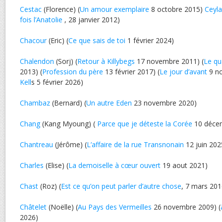
Cestac
(Florence) (
Un amour exemplaire
8 octobre 2015)
Ceyl
fois l’Anatolie
, 28 janvier 2012)
Chacour
(Eric) (
Ce que sais de toi
1 février 2024)
Chalendon
(Sorj) (
Retour à Killybegs
17 novembre 2011) (
Le qu
2013) (
Profession du père
13 février 2017) (
Le jour d’avant
9 no
Kell
s 5 février 2026)
Chambaz
(Bernard) (
Un autre Eden
23 novembre 2020)
Chang
(Kang Myoung) (
Parce que je déteste la Corée
10 déce
Chantreau
(Jérôme) (
L’affaire de la rue Transnonain
12 juin 202
Charles
(Elise) (
La demoiselle à cœur ouvert
19 aout 2021)
Chast
(Roz) (
Est ce qu’on peut parler d’autre chose
, 7 mars 201
Châtelet
(Noëlle) (
Au Pays des Vermeilles
26 novembre 2009) (
2026)