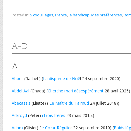
Posted in:
5 coquillages
,
France
,
le handicap
,
Mes préférences
,
Ro
A-D
A
Abbot
(Rachel ) (
La disparue de Noë
l 24 septembre 2020)
Abdel Aal
(Ghada) (
Cherche mari désespérément
28 avril 2025)
Abecassis
(Eliette) (
Le Maître du Talmud
24 juillet 2018))
Ackroyd
(Peter)
(Trois frères
23 mais 2015.)
Adam
(Olivier) (
le Cœur Régulie
r 22 septembre 2010) (
Poids lég