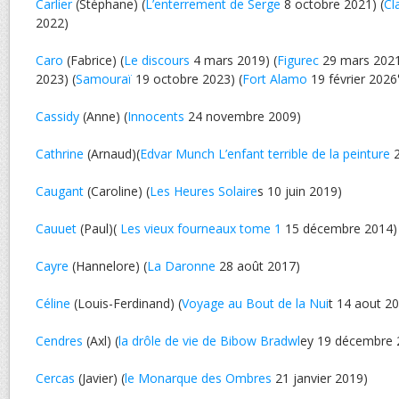
Carlier
(Stéphane) (
L’enterrement de Serge
8 octobre 2021) (
Cl
2022)
Caro
(Fabrice) (
Le discours
4 mars 2019) (
Figurec
29 mars 2021
2023) (
Samouraï
19 octobre 2023) (
Fort Alamo
19 février 2026
Cassidy
(Anne) (
Innocents
24 novembre 2009)
Cathrine
(Arnaud)(
Edvar Munch L’enfant terrible de la peinture
2
Caugant
(Caroline) (
Les Heures Solaire
s 10 juin 2019)
Cauuet
(Paul)(
Les vieux fourneaux tome 1
15 décembre 2014)
Cayre
(Hannelore) (
La Daronne
28 août 2017)
Céline
(Louis-Ferdinand) (
Voyage au Bout de la Nui
t 14 aout 2
Cendres
(Axl) (
la drôle de vie de Bibow Bradwl
ey 19 décembre 
Cercas
(Javier) (
le Monarque des Ombres
21 janvier 2019)