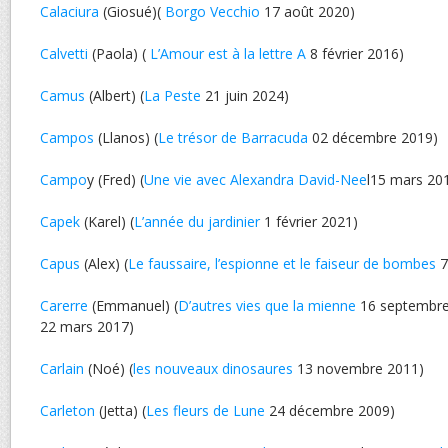
Calaciura
(Giosué)(
Borgo Vecchio
17 août 2020)
Calvetti
(Paola) (
L’Amour est à la lettre A
8 février 2016)
Camus
(Albert) (
La Peste
21 juin 2024)
Campos
(Llanos) (
Le trésor de Barracuda
02 décembre 2019)
Campo
y (Fred) (
Une vie avec Alexandra David-Nee
l15 mars 20
Capek
(Karel) (
L’année du jardinier
1 février 2021)
Capus
(Alex) (
Le faussaire, l’espionne et le faiseur de bombes
7
Carerre
(Emmanuel) (
D’autres vies que la mienne
16 septembre
22 mars 2017)
Carlain
(Noé) (
les nouveaux dinosaures
13 novembre 2011)
Carleton
(Jetta) (
Les fleurs de Lune
24 décembre 2009)