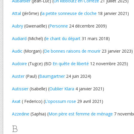
Aubarbier
(Jean-Luc) (
Un kibboutz en Corrèze
21 juillet 2025)
Attal
(Jérôme) (
la petite sonneuse de cloche
18 janvier 2021)
Aubry
(Gwenaëlle) (
Personne
24 décembre 2009)
Audiard
(Michel) (
le chant du départ
31 mars 2018)
Audic
(Morgan) (
De bonnes raisons de mourir
23 janvier 2023)
Audoire
(Tugce) (BD
En quête de liberté
12 novembre 2025)
Auster
(Paul) (
Baumgartner
24 juin 2024)
Autissier
(Isabelle) (
Oublier Klara
4 janvier 2021)
Axat
( Federico) (
L’opossum rose
29 avril 2021)
Azzedine
(Saphia) (
Mon père est femme de ménage
7 novembr
B