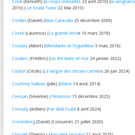
Cook
(Kenneth) (
à coups redoublés
23 avril 2010) (
la vengean
2010) (
Le Koala Tueur
22 Mai 2010)
Cordier
(Daniel) (
Alias Caracalla
25 décembre 2009)
Cossé
(Laurence) (
La grande Arch
e 10 mars 2018)
Cossery
(Albert) (
Mendiants et Orgueilleux
5 mais 2016)
Couderc
(Frédéric) (
Un été blanc et noir
24 janvier 2022)
Coulon
(Cécile) (
La langue des choses cachée
s 26 juin 2024)
Courtney Sullivan
(Julie) (
Maine
14 aout 2014)
Cressan
(Séverine) (
Nourrices
15 décembre 2025)
Cressely
(Arélien) (
Par delà l’oubli
8 avril 2024)
Cronenberg
(David) (Consumés 21 juillet 2020)
Crouzet
(Thierry) (
Mon père ce tueur
11 aout 2025)