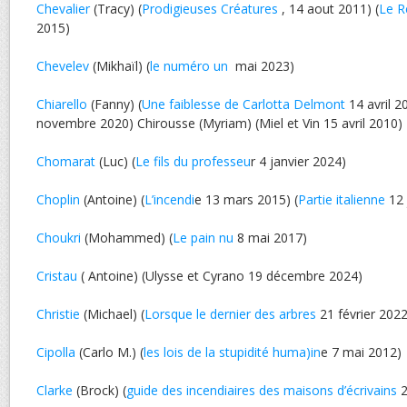
Chevalier
(Tracy) (
Prodigieuses Créatures
, 14 aout 2011) (
Le R
2015)
Chevelev
(Mikhaïl) (
le numéro un
mai 2023)
Chiarello
(Fanny) (
Une faiblesse de Carlotta Delmont
14 avril 2
novembre 2020) Chirousse (Myriam) (Miel et Vin 15 avril 2010)
Chomarat
(Luc) (
Le fils du professeu
r 4 janvier 2024)
Choplin
(Antoine) (
L’incendi
e 13 mars 2015) (
Partie italienne
12 
Choukri
(Mohammed) (
Le pain nu
8 mai 2017)
Cristau
( Antoine) (Ulysse et Cyrano 19 décembre 2024)
Christie
(Michael) (
Lorsque le dernier des arbres
21 février 2022
Cipolla
(Carlo M.) (
les lois de la stupidité huma)in
e 7 mai 2012)
Clarke
(Brock) (
guide des incendiaires des maisons d’écrivains
2