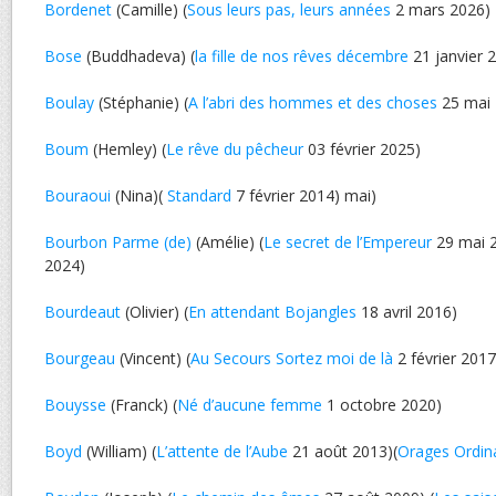
Bordenet
(Camille) (
Sous leurs pas, leurs années
2 mars 2026)
Bose
(Buddhadeva) (
la fille de nos rêves décembre
21 janvier 
Boulay
(Stéphanie) (
A l’abri des hommes et des choses
25 mai 
Boum
(Hemley) (
Le rêve du pêcheur
03 février 2025)
Bouraoui
(Nina)(
Standard
7 février 2014) mai)
Bourbon Parme (de)
(Amélie) (
Le secret de l’Empereur
29 mai 2
2024)
Bourdeaut
(Olivier) (
En attendant Bojangles
18 avril 2016)
Bourgeau
(Vincent) (
Au Secours Sortez moi de là
2 février 2017
Bouysse
(Franck) (
Né d’aucune femme
1 octobre 2020)
Boyd
(William) (
L’attente de l’Aube
21 août 2013)(
Orages Ordin