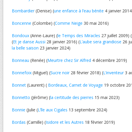
Bombardier
(Denise) (
une enfance à l’eau bénite
4 janvier 2014
Boncenne
(Colombe) (
Comme Neige
30 mai 2016)
Bondoux
(Anne-Laure) (
le Temps des Miracles
27 juillet 2009) (
(
Et je danse Aussi
28 janvier 2016) (
L’aube sera grandiose
26 jui
la belle saison
23 janvier 2024)
Bonneau
(Renée) (
Meurtre chez Sir Alfred
4 décembre 2019)
Bonnefoix
(Miguel) (
Sucre noir
28 février 2018) (
L’inventeur
3 a
Bonnet
(Laurent) (
Bordeaux, Carnet de Voyage
19 octobre 20
Bonnetto
(Jérôme) (
la certitude des pierres
15 mai 2023)
Bonnie
(Julie (
L’île aux Cigales
13 septembre 2024)
Bordas
(Camille) (
Isidore et les Autres
18 février 2019)