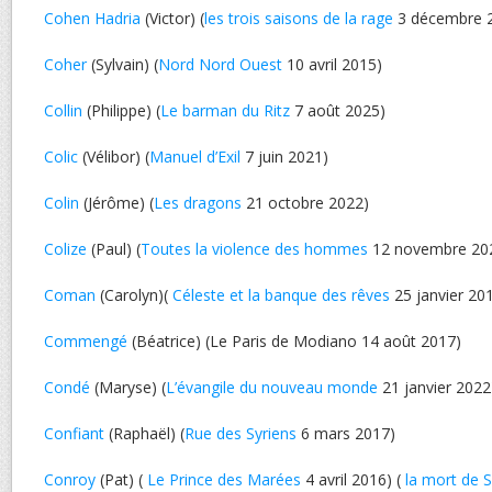
Cohen Hadria
(Victor) (
les trois saisons de la rage
3 décembre 
Coher
(Sylvain) (
Nord Nord Ouest
10 avril 2015)
Collin
(Philippe) (
Le barman du Ritz
7 août 2025)
Colic
(Vélibor) (
Manuel d’Exil
7 juin 2021)
Colin
(Jérôme) (
Les dragons
21 octobre 2022)
Colize
(Paul) (
Toutes la violence des hommes
12 novembre 20
Coman
(Carolyn)(
Céleste et la banque des rêves
25 janvier 20
Commengé
(Béatrice) (Le Paris de Modiano 14 août 2017)
Condé
(Maryse) (
L’évangile du nouveau monde
21 janvier 2022
Confiant
(Raphaël) (
Rue des Syriens
6 mars 2017)
Conroy
(Pat) (
Le Prince des Marées
4 avril 2016) (
la mort de S