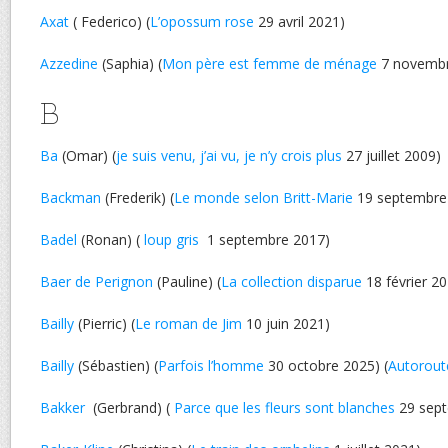
Axat
( Federico) (
L’opossum rose
29 avril 2021)
Azzedine
(Saphia) (
Mon père est femme de ménage
7 novembr
B
Ba
(Omar) (
je suis venu, j’ai vu, je n’y crois plus
27 juillet 2009)
Backman
(Frederik) (
Le monde selon Britt-Marie
19 septembre
Badel
(Ronan) (
loup gris
1 septembre 2017)
Baer de Perignon
(Pauline) (
La collection disparue
18 février 2
Bailly
(Pierric) (
Le roman de Jim
10 juin 2021)
Bailly
(Sébastien) (
Parfois l’homme
30 octobre 2025) (
Autorout
Bakker
(Gerbrand) (
Parce que les fleurs sont blanches
29 sept