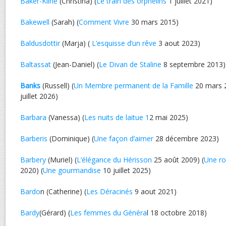
Baker-Kline
(Christina) (
Le train des orphelins
1 juillet 2021)
Bakewell
(Sarah) (
Comment Vivre
30 mars 2015)
Baldusdottir
(Marja) (
L’esquisse d’un rêve
3 aout 2023)
Baltassat
(Jean-Daniel) (
Le Divan de Staline
8 septembre 2013)
Banks
(Russell) (
Un Membre permanent de la Famille
20 mars 2
juillet 2026)
Barbara
(Vanessa) (
Les nuits de laitue 1
2 mai 2025)
Barberis
(Dominique) (
Une façon d’aimer
28 décembre 2023)
Barbery
(Muriel) (
L’élégance du Hérisson
25 août 2009) (
Une ro
2020) (
Une gourmandise
10 juillet 2025)
Bardo
n (Catherine) (
Les Déracinés
9 aout 2021)
Bardy
(Gérard) (
Les femmes du Généra
l 18 octobre 2018)