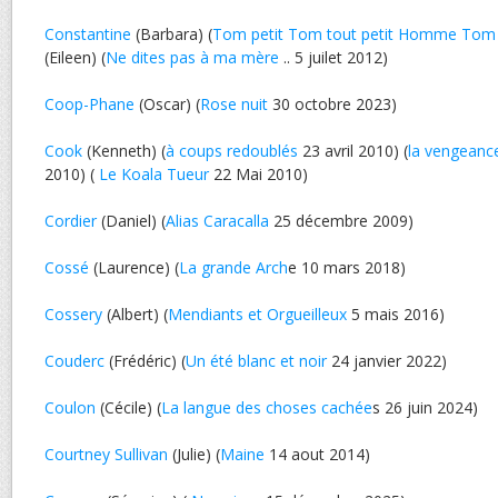
Constantine
(Barbara) (
Tom petit Tom tout petit Homme Tom
(Eileen) (
Ne dites pas à ma mère
.. 5 juilet 2012)
Coop-Phane
(Oscar) (
Rose nuit
30 octobre 2023)
Cook
(Kenneth) (
à coups redoublés
23 avril 2010) (
la vengean
2010) (
Le Koala Tueur
22 Mai 2010)
Cordier
(Daniel) (
Alias Caracalla
25 décembre 2009)
Cossé
(Laurence) (
La grande Arch
e 10 mars 2018)
Cossery
(Albert) (
Mendiants et Orgueilleux
5 mais 2016)
Couderc
(Frédéric) (
Un été blanc et noir
24 janvier 2022)
Coulon
(Cécile) (
La langue des choses cachée
s 26 juin 2024)
Courtney Sullivan
(Julie) (
Maine
14 aout 2014)