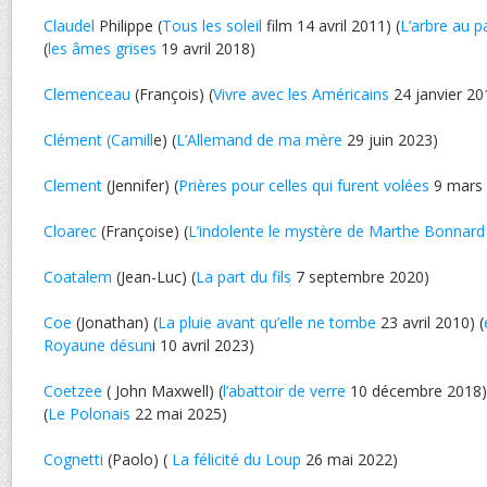
Claudel
Philippe (
Tous les soleil
film 14 avril 2011) (
L’arbre au p
(
les âmes grises
19 avril 2018)
Clemenceau
(François) (
Vivre avec les Américains
24 janvier 20
Clément (Camill
e) (
L’Allemand de ma mère
29 juin 2023)
Clement
(Jennifer) (
Prières pour celles qui furent volées
9 mars 
Cloarec
(Françoise) (
L’indolente le mystère de Marthe Bonnard
Coatalem
(Jean-Luc) (
La part du fils
7 septembre 2020)
Coe
(Jonathan) (
La pluie avant qu’elle ne tombe
23 avril 2010) (
Royaune désun
i 10 avril 2023)
Coetzee
( John Maxwell) (
l’abattoir de verre
10 décembre 2018) 
(
Le Polonais
22 mai 2025)
Cognetti
(Paolo) (
La félicité du Loup
26 mai 2022)