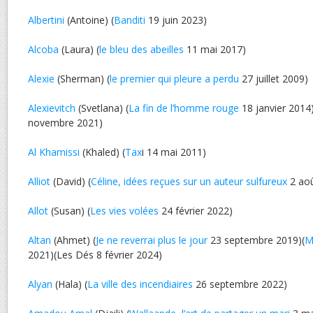
Albertini
(Antoine) (
Banditi
19 juin 2023)
Alcoba
(Laura) (
le bleu des abeilles
11 mai 2017)
Alexie
(Sherman) (
le premier qui pleure a perdu
27 juillet 2009)
Alexievitch
(Svetlana) (
La fin de l’homme rouge
18 janvier 2014)
novembre 2021)
Al Khamissi
(Khaled) (
Tax
i 14 mai 2011)
Alliot
(David) (
Céline, idées reçues sur un auteur sulfureux
2 aoû
Allot
(Susan) (
Les vies volées
24 février 2022)
Altan
(Ahmet) (
Je ne reverrai plus le jour
23 septembre 2019)(
M
2021)(Les Dés 8 février 2024)
Alyan
(Hala) (
La ville des incendiaires
26 septembre 2022)