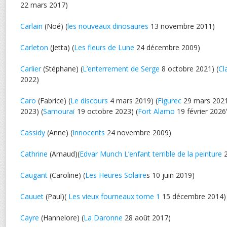
22 mars 2017)
Carlain
(Noé) (
les nouveaux dinosaures
13 novembre 2011)
Carleton
(Jetta) (
Les fleurs de Lune
24 décembre 2009)
Carlier
(Stéphane) (
L’enterrement de Serge
8 octobre 2021) (
Cl
2022)
Caro
(Fabrice) (
Le discours
4 mars 2019) (
Figurec
29 mars 2021
2023) (
Samouraï
19 octobre 2023) (
Fort Alamo
19 février 2026
Cassidy
(Anne) (
Innocents
24 novembre 2009)
Cathrine
(Arnaud)(
Edvar Munch L’enfant terrible de la peinture
2
Caugant
(Caroline) (
Les Heures Solaire
s 10 juin 2019)
Cauuet
(Paul)(
Les vieux fourneaux tome 1
15 décembre 2014)
Cayre
(Hannelore) (
La Daronne
28 août 2017)