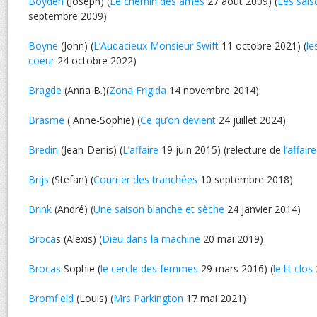
Boyden
(Joseph) (
Le chemin des âmes
27 août 2009) (
Les sais
septembre 2009)
Boyne
(John) (
L’Audacieux Monsieur Swift
11 octobre 2021) (
le
coeur
24 octobre 2022)
Bragde
(Anna B.)(
Zona Frigida
14 novembre 2014)
Brasme
( Anne-Sophie) (
Ce qu’on devient
24 juillet 2024)
Bredin
(Jean-Denis) (
L’affaire
19 juin 2015) (relecture de
l’affaire
Brijs
(Stefan) (
Courrier des tranchées
10 septembre 2018)
Brink
(André) (
Une saison blanche et sèche
24 janvier 2014)
Broca
s (Alexis) (
Dieu dans la machine
20 mai 2019)
Brocas
Sophie (
le cercle des femmes
29 mars 2016) (
le lit clos
Bromfield
(Louis) (
Mrs Parkington
17 mai 2021)