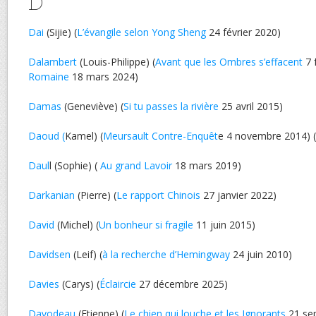
D
Dai
(Sijie) (
L’évangile selon Yong Sheng
24 février 2020)
Dalambert
(Louis-Philippe) (
Avant que les Ombres s’effacent
7 f
Romaine
18 mars 2024)
Damas
(Geneviève) (
Si tu passes la rivière
25 avril 2015)
Daoud (
Kamel) (
Meursault Contre-Enquêt
e 4 novembre 2014) (
Daul
l (Sophie) (
Au grand Lavoir
18 mars 2019)
Darkanian
(Pierre) (
Le rapport Chinois
27 janvier 2022)
David
(Michel) (
Un bonheur si fragile
11 juin 2015)
Davidsen
(Leif) (
à la recherche d’Hemingway
24 juin 2010)
Davies
(Carys) (
Éclaircie
27 décembre 2025)
Davodeau
(Etienne) (
Le chien qui louche et les Ignorants
21 se