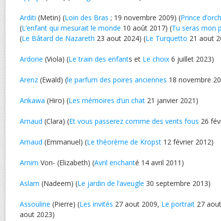
Arditi
(Metin) (
Loin des Bras
; 19 novembre 2009) (
Prince d’orc
(
L’enfant qui mesurait le monde
10 août 2017) (
Tu seras mon 
(
Le Bâtard de Nazareth
23 aout 2024) (
Le Turquetto
21 aout 2
Ardone
(Viola) (
Le train des enfant
s et
Le choix
6 juillet 2023)
Arenz
(Ewald) (
le parfum des poires anciennes
18 novembre 20
Arikawa
(Hiro) (
Les mémoires d’un chat
21 janvier 2021)
Arnaud
(Clara) (
Et vous passerez comme des vents fous
26 fév
Arnaud
(Emmanuel) (
Le théorème de Kropst
12 février 2012)
Arnim
Von- (Elizabeth) (
Avril enchant
é 14 avril 2011)
Aslam
(Nadeem) (
Le jardin de l’aveugle
30 septembre 2013)
Assouline
(Pierre) (
Les invités
27 aout 2009,
Le portrait
27 aout
aout 2023)