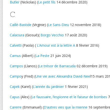
Butler
(Nickolas) (
Le petit fils
14 décembre 2020)
C
Caillé-Bastide
(Virginie) (
Le Sans-Dieu
12 novembre 2018)
Calaciura
(Giosué)(
Borgo Vecchio
17 août 2020)
Calvetti
(Paola) (
L’Amour est à la lettre A
8 février 2016)
Camus
(Albert) (
La Peste
21 juin 2024)
Campos
(Llanos) (
Le trésor de Barracuda
02 décembre 2019)
Campo
y (Fred) (
Une vie avec Alexandra David-Nee
l15 mars 20
Capek
(Karel) (
L’année du jardinier
1 février 2021)
Capus
(Alex) (
Le faussaire, l’espionne et le faiseur de bombes
7
Carerre
(Emmanuel) (
D’autres vies que la mienne
16 septembre