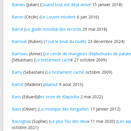
Barnes
(Julian) (
Quand tout est déjà arrivé
15 janvier 2018)
Baron
(Cécile) (
Le Louvre insolent
6 juin 2016)
Barral
(
Le guide mondial des records
29 mai 2018)
Barrouk
(Ruben) (
Tout le bruit du Guéliz
23 décembre 2024)
Barrows
(Annie) (
Le cercle de mangeurs d’épluchures de patat
(Sébastian) (
Le testament cach
é 27 octobre 2009)
Barry
(Sebastain) (
Le testament caché
octobre 2009)
Bartol
(Vladimir) (
Alamut
9 aout 2015)
Bass
(Eduard)(l
es onze de Klapzuba
2 mai 2022)
Bass
(Olivier) (
La musique des Kerguelen
17 janvier 2012)
Bassigna
c (Sophie) (
Le plus fou des deu
x 11 mai 2020) (
Les aq
octobre 2021)