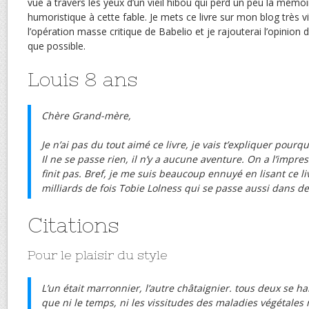
vue à travers les yeux d’un vieil hibou qui perd un peu la mém
humoristique à cette fable. Je mets ce livre sur mon blog très vit
l’opération masse critique de Babelio et je rajouterai l’opinion 
que possible.
Louis 8 ans
Chère Grand-mère,
Je n’ai pas du tout aimé ce livre, je vais t’expliquer pourqu
Il ne se passe rien, il n’y a aucune aventure. On a l’impre
finit pas. Bref, je me suis beaucoup ennuyé en lisant
ce li
milliards de fois Tobie Lolness qui se passe aussi dans de
Citations
Pour le plaisir du style
L’un était marronnier, l’autre châtaignier. tous deux se ha
que ni le temps, ni les vissitudes des maladies végétales 