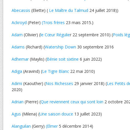
Abecassis
(Eliette) (
Le Maître du Talmud
24 juillet 2018))
Ackroyd
(Peter)
(Trois frères
23 mais 2015.)
Adam
(Olivier) (
le Cœur Régulie
r 22 septembre 2010) (
Poids lég
Adams
(Richard) (
Watership Down
30 septembre 2016
Adhemar
(Maylis) (
Bénie soit sixtine
6 juin 2022)
Adiga
(Aravind) (
Le Tigre Blanc
22 mai 2010)
Adimi
(Kaouther) (
Nos Richesses
29 janvier 2018) (
Les Petits 
2020)
Adrian
(Pierre) (
Que reviennent ceux qui sont loin
2 octobre 20
Agus
(Milena) (
Une saison douce
13 juillet 2023)
Alanguilan
(Gerry)
(Elmer
5 décembre 2014)