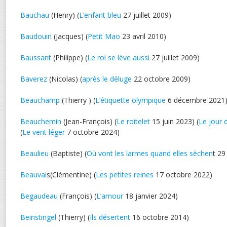
Bauchau
(Henry) (
L’enfant bleu
27 juillet 2009)
Baudouin
(Jacques) (
Petit Mao
23 avril 2010)
Baussant
(Philippe) (
Le roi se lève aussi
27 juillet 2009)
Baverez
(Nicolas) (
après le déluge
22 octobre 2009)
Beauchamp
(Thierry ) (
L’étiquette olympique
6 décembre 2021
Beauchemin
(Jean-François) (
Le roitelet
15 juin 2023) (
Le jour 
(
Le vent léger
7 octobre 2024)
Beaulieu
(Baptiste) (
Où vont les larmes quand elles sèchen
t 29
Beauvai
s(Clémentine) (
Les petites reines
17 octobre 2022)
Begaudeau
(François) (
L’amour
18 janvier 2024)
Beinstingel
(Thierry) (
Ils désertent
16 octobre 2014)