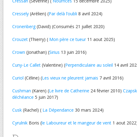
Cressan
(Séverine) (
Nourrices
15 décembre 2025)
Cressely
(Arélien) (
Par delà l’oubli
8 avril 2024)
Cronenberg
(David) (Consumés 21 juillet 2020)
Crouzet
(Thierry) (
Mon père ce tueur
11 aout 2025)
Crown
(Jonathan) (
Sirius
13 juin 2016)
Cuny-Le Callet
(Valentine) (
Perpendiculaire au soleil
14 avril 202
Curiol
(Céline) (
Les vieux ne pleurent jamais
7 avril 2016)
Cushman
(Karen) (
Le livre de Catherine
24 février 2010)
Czapsk
déchéance
5 juin 2017)
Cusk
(Rachel) (
La Dépendance
30 mars 2024)
Cyrulnik
Boris (
le Laboureur et le mangeur de vent
1 aout 2022