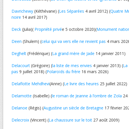
Davrichewy
(Kéthévane) (
Les Séparées
4 avril 2012) (
Quatre M
noire
14 avril 2017)
Deck
(Julia)(
Propriété privé
e 5 octobre 2020)(
Monument nation
Deen
(Shulem) (
celui qui va vers elle ne revient pas
4 mars 202
Deghelt
(Frédérique) (
La grand mère de Jade
14 janvier 2011)
Delacourt
(Grégoire) (
la liste de mes envies
4 janvier 2013) (
La 
pas
9 juillet 2018) (
Polaroïds du frère
16 mars 2026)
Delaflotte Mehdhevi
(Anne) (
Le livre des heures
25 juillet 2022)
Delamotte
(Isabelle) (
le roman de Jeanne à l’ombre de Zola
24
Delanoe
(Régis) (
Augustine un siècle de Bretagne
17 février 20
Delecroix
(Vincent) (
La chaussure sur le toit
27 août 2009)