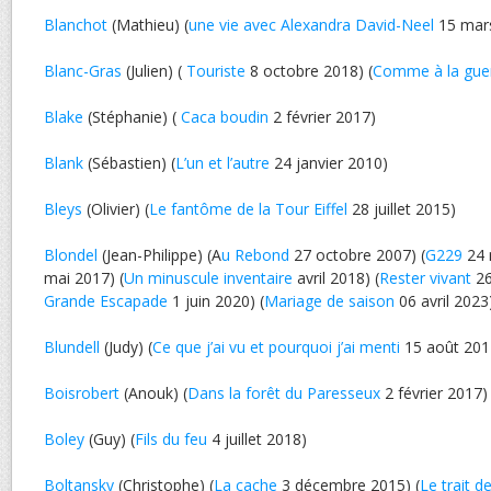
Blanchot
(Mathieu) (
une vie avec Alexandra David-Neel
15 mar
Blanc-Gras
(Julien) (
Touriste
8 octobre 2018) (
Comme à la gue
Blake
(Stéphanie) (
Caca boudin
2 février 2017)
Blank
(Sébastien) (
L’un et l’autre
24 janvier 2010)
Bleys
(Olivier) (
Le fantôme de la Tour Eiffel
28 juillet 2015)
Blondel
(Jean-Philippe) (A
u Rebond
27 octobre 2007) (
G229
24 
mai 2017) (
Un minuscule inventaire
avril 2018) (
Rester vivant
26
Grande Escapade
1 juin 2020) (
Mariage de saison
06 avril 2023
Blundell
(Judy) (
Ce que j’ai vu et pourquoi j’ai menti
15 août 201
Boisrobert
(Anouk) (
Dans la forêt du Paresseux
2 février 2017)
Boley
(Guy) (
Fils du feu
4 juillet 2018)
Boltansky
(Christophe) (
La cache
3 décembre 2015) (
Le trait d