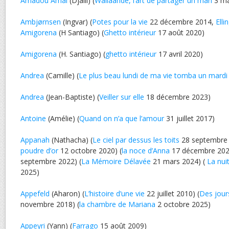
Amadou Amal
(Djaili) (
Wallaande, l’art de partager un mari
3 ma
Ambjørnsen
(Ingvar) (
Potes pour la vie
22 décembre 2014,
Elli
Amigorena
(H Santiago) (
Ghetto intérieur
17 août 2020)
Amigorena
(H. Santiago) (
ghetto intérieur
17 avril 2020)
Andrea
(Camille) (
Le plus beau lundi de ma vie tomba un mardi
Andrea
(Jean-Baptiste) (
Veiller sur elle
18 décembre 2023)
Antoine
(Amélie) (
Quand on n’a que l’amour
31 juillet 2017)
Appanah
(Nathacha) (
Le ciel par dessus les toits
28 septembre 
poudre d’or
12 octobre 2020) (
la noce d’Anna
17 décembre 202
septembre 2022) (
La Mémoire Délavée
21 mars 2024) (
La nui
2025)
Appefeld
(Aharon) (
L’histoire d’une vie
22 juillet 2010) (
Des jours
novembre 2018) (
la chambre de Mariana
2 octobre 2025)
Appeyri
(Yann) (
Farrago
15 août 2009)