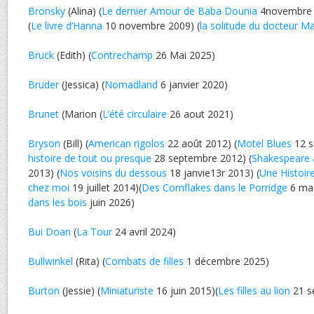
Bronsky
(Alina) (
Le dernier Amour de Baba Dounia
4novembre
(
Le livre d’Hanna
10 novembre 2009) (
la solitude du docteur M
Bruck
(Edith) (
Contrechamp
26 Mai 2025)
Bruder
(Jessica) (
Nomadland
6 janvier 2020)
Brunet
(Marion (
L’été circulaire
26 aout 2021)
Bryson
(Bill) (
American rigolos
22 août 2012) (
Motel Blues
12 s
histoire de tout ou presque
28 septembre 2012) (
Shakespeare 
2013) (
Nos voisins du dessous
18 janvie13r 2013) (
Une Histoir
chez moi
19 juillet 2014)(
Des Cornflakes dans le Porridge
6 mai
dans les bois
juin 2026)
Bui Doan
(
La Tour
24 avril 2024)
Bullwinkel
(Rita) (
Combats de filles
1 décembre 2025)
Burton
(Jessie) (
Miniaturiste
16 juin 2015)(
Les filles au lion
21 s