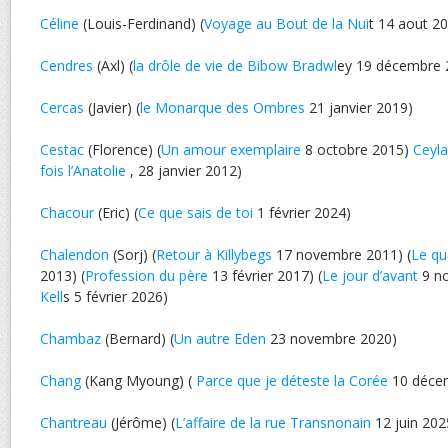
Céline
(Louis-Ferdinand) (
Voyage au Bout de la Nui
t 14 aout 2
Cendres
(Axl) (
la drôle de vie de Bibow Bradwl
ey 19 décembre 
Cercas
(Javier) (
le Monarque des Ombres
21 janvier 2019)
Cestac
(Florence) (
Un amour exemplaire
8 octobre 2015)
Ceyl
fois l’Anatolie
, 28 janvier 2012)
Chacour
(Eric) (
Ce que sais de toi
1 février 2024)
Chalendon
(Sorj) (
Retour à Killybegs
17 novembre 2011) (
Le qu
2013) (
Profession du père
13 février 2017) (
Le jour d’avant
9 no
Kell
s 5 février 2026)
Chambaz
(Bernard) (
Un autre Eden
23 novembre 2020)
Chang
(Kang Myoung) (
Parce que je déteste la Corée
10 déce
Chantreau
(Jérôme) (
L’affaire de la rue Transnonain
12 juin 202