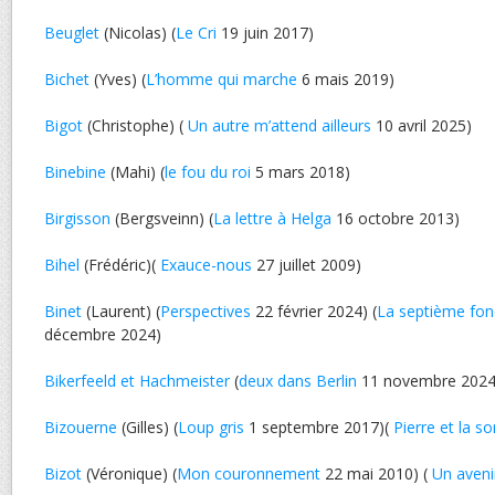
Beuglet
(Nicolas) (
Le Cri
19 juin 2017)
Bichet
(Yves) (
L’homme qui marche
6 mais 2019)
Bigot
(Christophe) (
Un autre m’attend ailleurs
10 avril 2025)
Binebine
(Mahi) (
le fou du roi
5 mars 2018)
Birgisson
(Bergsveinn) (
La lettre à Helga
16 octobre 2013)
Bihel
(Frédéric)(
Exauce-nous
27 juillet 2009)
Binet
(Laurent) (
Perspectives
22 février 2024) (
La septième fon
décembre 2024)
Bikerfeeld et Hachmeister
(
deux dans Berlin
11 novembre 2024
Bizouerne
(Gilles) (
Loup gris
1 septembre 2017)(
Pierre et la so
Bizot
(Véronique) (
Mon couronnement
22 mai 2010) (
Un aven