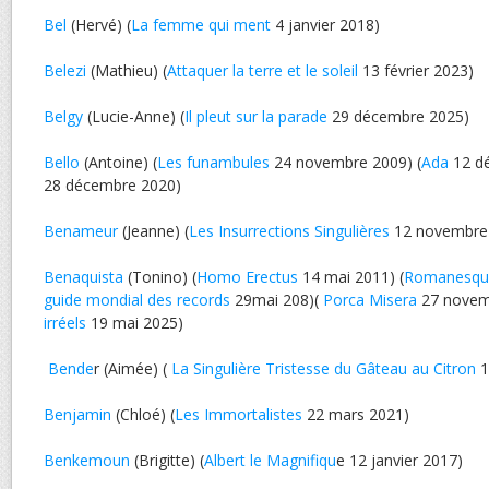
Bel
(Hervé) (
La femme qui ment
4 janvier 2018)
Belezi
(Mathieu) (
Attaquer la terre et le soleil
13 février 2023)
Belgy
(Lucie-Anne) (
Il pleut sur la parade
29 décembre 2025)
Bello
(Antoine) (
Les funambules
24 novembre 2009) (
Ada
12 dé
28 décembre 2020)
Benameur
(Jeanne) (
Les Insurrections Singulières
12 novembre
Benaquista
(Tonino) (
Homo Erectus
14 mai 2011) (
Romanesqu
guide mondial des records
29mai 208)(
Porca Misera
27 novemb
irréels
19 mai 2025)
Bende
r (Aimée) (
La Singulière Tristesse du Gâteau au Citron
1
Benjamin
(Chloé) (
Les Immortalistes
22 mars 2021)
Benkemoun
(Brigitte) (
Albert le Magnifiqu
e 12 janvier 2017)