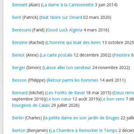
Bennett
(Alan) (
La dame à la Camionnette
3 juin 2014)
Bent
(Patrick) (
Nuit Noire sur Dinard
02 mars 2020)
Bentoumi
(Farid) (
Good Luck Algéria
4 mars 2016)
Benzine
(Rachid) (
L’homme qui lisait des livres
13 octobre 2025
Berest
(Anne) (
La carte postale
12 décembre 2002) (
Finistère
6
Berger
(Simon) (
Laisse aller ton serviteur
24 novembre 2022)
Besson
(Philippe) (
Retour parmi les hommes
14 avril 2011)
Bernard
(Michel) (
Les Forêts de Ravel
18 mai 2015) (
Deux rem
septembre 2016)(
Le bon cœur
12 août 2019)(
Le bon sens
7 dé
bourgeois de Calais
29 juillet 2026)
Bertin
(Charles) (
la petite dame en son jardin de Bruges
22 juil
Berton
(Benjamin) (
La Chambre à Remonter le Temps
2 décem