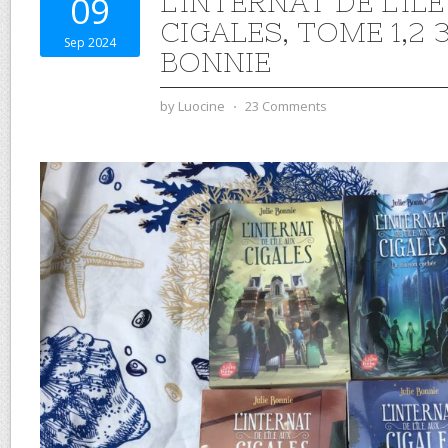
L’INTERNAT DE L’ÎL
09
CIGALES, TOME 1,2 3
Sep 2024
BONNIE
by
Luocine
⋅
23 Comments