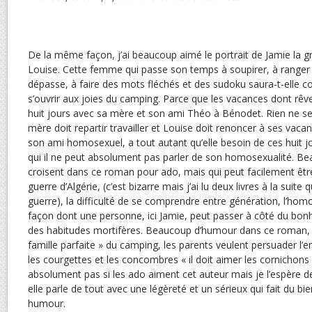
De la même façon, j’ai beaucoup aimé le portrait de Jamie la g
Louise. Cette femme qui passe son temps à soupirer, à ranger
dépasse, à faire des mots fléchés et des sudoku saura-t-elle co
s’ouvrir aux joies du camping. Parce que les vacances dont rêv
huit jours avec sa mère et son ami Théo à Bénodet. Rien ne 
mère doit repartir travailler et Louise doit renoncer à ses vac
son ami homosexuel, a tout autant qu’elle besoin de ces huit jo
qui il ne peut absolument pas parler de son homosexualité. B
croisent dans ce roman pour ado, mais qui peut facilement être
guerre d’Algérie, (c’est bizarre mais j’ai lu deux livres à la suite 
guerre), la difficulté de se comprendre entre génération, l’homo
façon dont une personne, ici Jamie, peut passer à côté du bon
des habitudes mortifères. Beaucoup d’humour dans ce roman, l
famille parfaite » du camping, les parents veulent persuader l’e
les courgettes et les concombres « il doit aimer les cornichons »
absolument pas si les ado aiment cet auteur mais je l’espère d
elle parle de tout avec une légèreté et un sérieux qui fait du bi
humour.