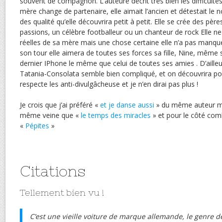
souvent de compagnon. L’auteure décrit très bien les difficultés
mère change de partenaire, elle aimait l’ancien et détestait le 
des qualité qu’elle découvrira petit à petit. Elle se crée des pèr
passions, un célèbre footballeur ou un chanteur de rock Elle ne s
réelles de sa mère mais une chose certaine elle n’a pas manqu
son tour elle aimera de toutes ses forces sa fille, Nine, même si 
dernier IPhone le même que celui de toutes ses amies . D’ailleur
Tatania-Consolata semble bien compliqué, et on découvrira po
respecte les anti-divulgâcheuse et je n’en dirai pas plus !
Je crois que j’ai préféré «
et je danse aussi
» du même auteur mai
même veine que «
le temps des miracles
» et pour le côté co
«
Pépites
»
Citations
Tellement bien vu !
C’est une vieille voiture de marque allemande, le genre 