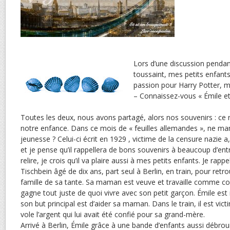
Lors d’une discussion pendan
toussaint, mes petits enfant
passion pour Harry Potter, 
– Connaissez-vous « Émile et 
Toutes les deux, nous avons partagé, alors nos souvenirs : ce
notre enfance. Dans ce mois de « feuilles allemandes », ne manq
jeunesse ? Celui-ci écrit en 1929 , victime de la censure nazie a
et je pense qu’il rappellera de bons souvenirs à beaucoup d’entr
relire, je crois qu’il va plaire aussi à mes petits enfants. Je rappel
Tischbein âgé de dix ans, part seul à Berlin, en train, pour ret
famille de sa tante. Sa maman est veuve et travaille comme coif
gagne tout juste de quoi vivre avec son petit garçon. Émile est i
son but principal est d’aider sa maman. Dans le train, il est vic
vole l’argent qui lui avait été confié pour sa grand-mère.
Arrivé à Berlin, Émile grâce à une bande d’enfants aussi débroui