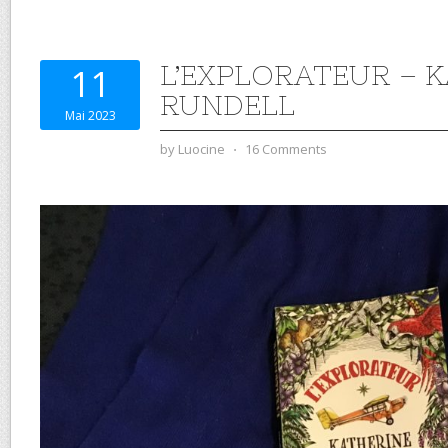
L’EXPLORATEUR – 
11
RUNDELL
Mai 2023
by
Luocine
⋅
16 Comments