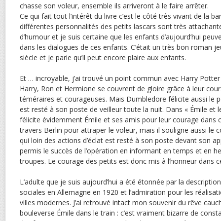
chasse son voleur, ensemble ils arriveront à le faire arrêter.
Ce qui fait tout l’intérêt du livre c’est le côté très vivant de la b
différentes personnalités des petits lascars sont très attachant
d’humour et je suis certaine que les enfants d’aujourd’hui peuve
dans les dialogues de ces enfants. C’était un très bon roman j
siècle et je parie qu’il peut encore plaire aux enfants.
Et … incroyable, j’ai trouvé un point commun avec Harry Potter
Harry, Ron et Hermione se couvrent de gloire grâce à leur cou
téméraires et courageuses. Mais Dumbledore félicite aussi le p
est resté à son poste de veilleur toute la nuit. Dans « Émile et le
félicite évidemment Émile et ses amis pour leur courage dans 
travers Berlin pour attraper le voleur, mais il souligne aussi le
qui loin des actions d’éclat est resté à son poste devant son ap
permis le succès de l’opération en informant en temps et en
troupes. Le courage des petits est donc mis à l’honneur dans ce
L’adulte que je suis aujourd’hui a été étonnée par la description 
sociales en Allemagne en 1920 et l’admiration pour les réalisa
villes modernes. J’ai retrouvé intact mon souvenir du rêve ca
bouleverse Émile dans le train : c’est vraiment bizarre de consta