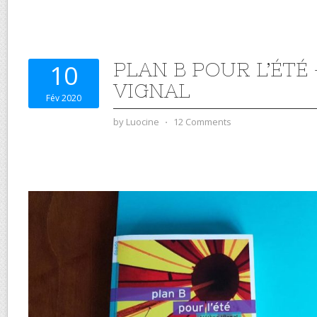
PLAN B POUR L’ÉTÉ
10
VIGNAL
Fév 2020
by
Luocine
⋅
12 Comments