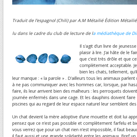
Traduit de l’espagnol (Chili) par A.M Métailié Èdition Métailié
lu dans le cadre du club de lecture de l
a médiathèque de Di
Il s’agit d’un livre de jeunes
plaisir à lire. J’ai hâte de le f
que c’est très drôle et que ce
complètement acceptable. Je
bien les chats, tellement, qu’
leur manque : « la parole » . D’ailleurs tous les animaux parlent 
à ne pas communiquer avec les hommes car, lorsque, par hasa
faire, ils leur arrivent bien des malheurs : les perroquets doiven
journée enfermés dans une cage. Et les dauphins doivent faire
piscines qui au regard de leur espace naturel leur semblent des 
Un chat devient la mère adoptive d’une mouette et doit lui app
pensez que ce n’est pas possible et complètement farfelu et bi
vous verrez que pour un chat rien n’est impossible, il faut be
il faut aussi et une grande solidarité entre les animaux. Bref un 