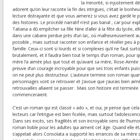
la minorité, si injustement dé
adorent qu’on leur raconte la fin des intrigues, c’était le bonheu
lecture distrayante et que vous aimerez si vous avez gardé le pl
des histoires. Le procédé narratif n’est pas banal , car pour ex
Tatiana a dû empêcher sa fille Nine d’aller à la fête du lycée, e
dans une cabane perdue près d’un lac, où malheureusement au
possible , mais surtout raconter son enfance et révéler peu à p
famille. Ceux-ci sont si lourds et si complexes qu’il ne faut surt
brutalement, et il faudra bien tout le temps d’un roman, pour
mère l’a aimée plus que tout et qu’avant sa mère, Rose-Aimée 
preuve d’un courage incroyable pour que ses trois enfants puisse
on ne peut plus destructeur. L’auteure termine son roman quand
personnages vont se retrouver et j’avoue que j’aurais bien ai
retrouvailles allaient se passer . Mais son histoire est terminée
commenceraient.
C’est un roman qui est classé « ado », et oui, je pense que cela
lecteurs car l’intrigue est bien ficelée, mais surtout l’adolescen
Dans ses excès, ses fragilités et son incroyable sens de l’humou
roman lisible pour les adultes qui aiment cet âge. Quand elle ét
s’appelait alors Consolata a supporté les errances de sa mère 