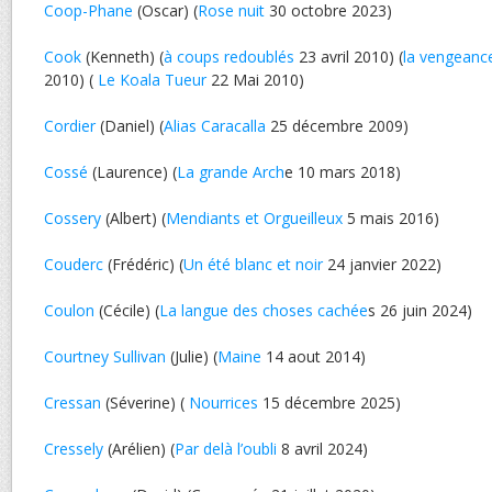
Coop-Phane
(Oscar) (
Rose nuit
30 octobre 2023)
Cook
(Kenneth) (
à coups redoublés
23 avril 2010) (
la vengean
2010) (
Le Koala Tueur
22 Mai 2010)
Cordier
(Daniel) (
Alias Caracalla
25 décembre 2009)
Cossé
(Laurence) (
La grande Arch
e 10 mars 2018)
Cossery
(Albert) (
Mendiants et Orgueilleux
5 mais 2016)
Couderc
(Frédéric) (
Un été blanc et noir
24 janvier 2022)
Coulon
(Cécile) (
La langue des choses cachée
s 26 juin 2024)
Courtney Sullivan
(Julie) (
Maine
14 aout 2014)
Cressan
(Séverine) (
Nourrices
15 décembre 2025)
Cressely
(Arélien) (
Par delà l’oubli
8 avril 2024)