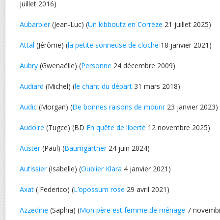
juillet 2016)
Aubarbier
(Jean-Luc) (
Un kibboutz en Corrèze
21 juillet 2025)
Attal
(Jérôme) (
la petite sonneuse de cloche
18 janvier 2021)
Aubry
(Gwenaëlle) (
Personne
24 décembre 2009)
Audiard
(Michel) (
le chant du départ
31 mars 2018)
Audic
(Morgan) (
De bonnes raisons de mourir
23 janvier 2023)
Audoire
(Tugce) (BD
En quête de liberté
12 novembre 2025)
Auster
(Paul) (
Baumgartner
24 juin 2024)
Autissier
(Isabelle) (
Oublier Klara
4 janvier 2021)
Axat
( Federico) (
L’opossum rose
29 avril 2021)
Azzedine
(Saphia) (
Mon père est femme de ménage
7 novembr