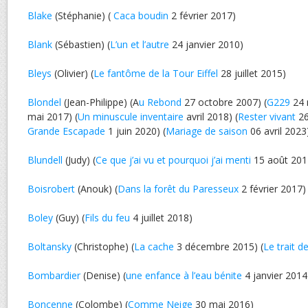
Blake
(Stéphanie) (
Caca boudin
2 février 2017)
Blank
(Sébastien) (
L’un et l’autre
24 janvier 2010)
Bleys
(Olivier) (
Le fantôme de la Tour Eiffel
28 juillet 2015)
Blondel
(Jean-Philippe) (A
u Rebond
27 octobre 2007) (
G229
24 
mai 2017) (
Un minuscule inventaire
avril 2018) (
Rester vivant
26
Grande Escapade
1 juin 2020) (
Mariage de saison
06 avril 2023
Blundell
(Judy) (
Ce que j’ai vu et pourquoi j’ai menti
15 août 201
Boisrobert
(Anouk) (
Dans la forêt du Paresseux
2 février 2017)
Boley
(Guy) (
Fils du feu
4 juillet 2018)
Boltansky
(Christophe) (
La cache
3 décembre 2015) (
Le trait d
Bombardier
(Denise) (
une enfance à l’eau bénite
4 janvier 2014
Boncenne
(Colombe) (
Comme Neige
30 mai 2016)