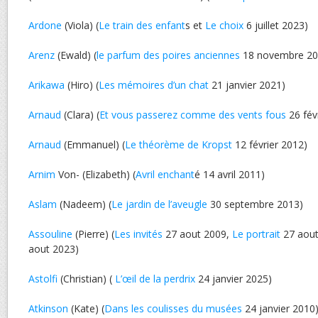
Ardone
(Viola) (
Le train des enfant
s et
Le choix
6 juillet 2023)
Arenz
(Ewald) (
le parfum des poires anciennes
18 novembre 20
Arikawa
(Hiro) (
Les mémoires d’un chat
21 janvier 2021)
Arnaud
(Clara) (
Et vous passerez comme des vents fous
26 fév
Arnaud
(Emmanuel) (
Le théorème de Kropst
12 février 2012)
Arnim
Von- (Elizabeth) (
Avril enchant
é 14 avril 2011)
Aslam
(Nadeem) (
Le jardin de l’aveugle
30 septembre 2013)
Assouline
(Pierre) (
Les invités
27 aout 2009,
Le portrait
27 aout
aout 2023)
Astolfi
(Christian) (
L’œil de la perdrix
24 janvier 2025)
Atkinson
(Kate) (
Dans les coulisses du musées
24 janvier 2010)