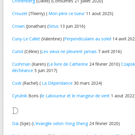
Cronenberg
(David) (Consumés 21 juillet 2020)
Crouzet
(Thierry) (
Mon père ce tueur
11 aout 2025)
Crown
(Jonathan) (
Sirius
13 juin 2016)
Cuny-Le Callet
(Valentine) (
Perpendiculaire au soleil
14 avril 202
Curiol
(Céline) (
Les vieux ne pleurent jamais
7 avril 2016)
Cushman
(Karen) (
Le livre de Catherine
24 février 2010)
Czapsk
déchéance
5 juin 2017)
Cusk
(Rachel) (
La Dépendance
30 mars 2024)
Cyrulnik
Boris (
le Laboureur et le mangeur de vent
1 aout 2022
D
Dai
(Sijie) (
L’évangile selon Yong Sheng
24 février 2020)