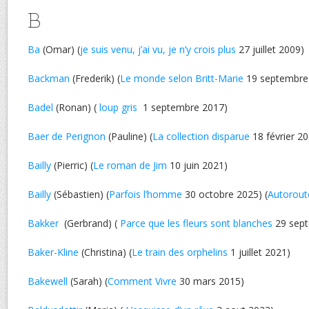
B
Ba
(Omar) (
je suis venu, j’ai vu, je n’y crois plus
27 juillet 2009)
Backman
(Frederik) (
Le monde selon Britt-Marie
19 septembre
Badel
(Ronan) (
loup gris
1 septembre 2017)
Baer de Perignon
(Pauline) (
La collection disparue
18 février 2
Bailly
(Pierric) (
Le roman de Jim
10 juin 2021)
Bailly
(Sébastien) (
Parfois l’homme
30 octobre 2025) (
Autorout
Bakker
(Gerbrand) (
Parce que les fleurs sont blanches
29 sept
Baker-Kline
(Christina) (
Le train des orphelins
1 juillet 2021)
Bakewell
(Sarah) (
Comment Vivre
30 mars 2015)