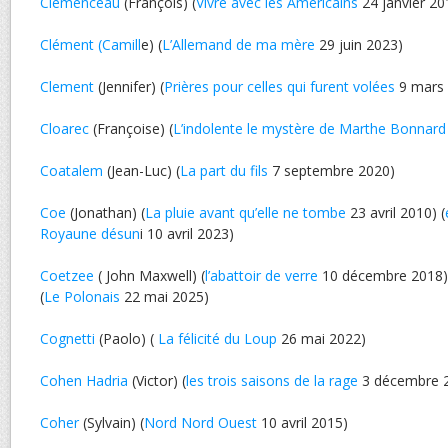
Clemenceau
(François) (
Vivre avec les Américains
24 janvier 20
Clément (Camill
e) (
L’Allemand de ma mère
29 juin 2023)
Clement
(Jennifer) (
Prières pour celles qui furent volées
9 mars 
Cloarec
(Françoise) (
L’indolente le mystère de Marthe Bonnard
Coatalem
(Jean-Luc) (
La part du fils
7 septembre 2020)
Coe
(Jonathan) (
La pluie avant qu’elle ne tombe
23 avril 2010) (
Royaune désun
i 10 avril 2023)
Coetzee
( John Maxwell) (
l’abattoir de verre
10 décembre 2018) 
(
Le Polonais
22 mai 2025)
Cognetti
(Paolo) (
La félicité du Loup
26 mai 2022)
Cohen Hadria
(Victor) (
les trois saisons de la rage
3 décembre 
Coher
(Sylvain) (
Nord Nord Ouest
10 avril 2015)