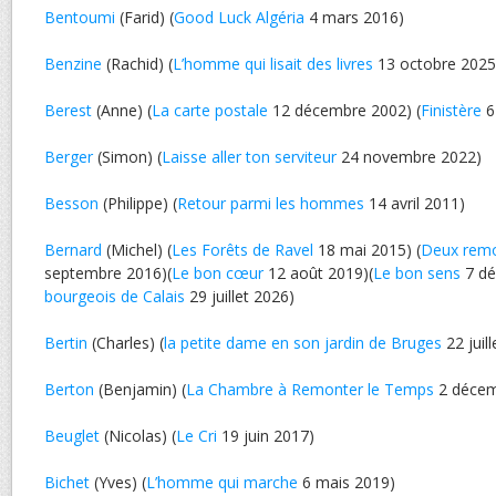
Bentoumi
(Farid) (
Good Luck Algéria
4 mars 2016)
Benzine
(Rachid) (
L’homme qui lisait des livres
13 octobre 2025
Berest
(Anne) (
La carte postale
12 décembre 2002) (
Finistère
6
Berger
(Simon) (
Laisse aller ton serviteur
24 novembre 2022)
Besson
(Philippe) (
Retour parmi les hommes
14 avril 2011)
Bernard
(Michel) (
Les Forêts de Ravel
18 mai 2015) (
Deux rem
septembre 2016)(
Le bon cœur
12 août 2019)(
Le bon sens
7 dé
bourgeois de Calais
29 juillet 2026)
Bertin
(Charles) (
la petite dame en son jardin de Bruges
22 juil
Berton
(Benjamin) (
La Chambre à Remonter le Temps
2 décem
Beuglet
(Nicolas) (
Le Cri
19 juin 2017)
Bichet
(Yves) (
L’homme qui marche
6 mais 2019)