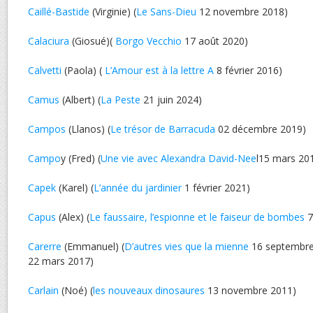
Caillé-Bastide
(Virginie) (
Le Sans-Dieu
12 novembre 2018)
Calaciura
(Giosué)(
Borgo Vecchio
17 août 2020)
Calvetti
(Paola) (
L’Amour est à la lettre A
8 février 2016)
Camus
(Albert) (
La Peste
21 juin 2024)
Campos
(Llanos) (
Le trésor de Barracuda
02 décembre 2019)
Campo
y (Fred) (
Une vie avec Alexandra David-Nee
l15 mars 20
Capek
(Karel) (
L’année du jardinier
1 février 2021)
Capus
(Alex) (
Le faussaire, l’espionne et le faiseur de bombes
7
Carerre
(Emmanuel) (
D’autres vies que la mienne
16 septembre
22 mars 2017)
Carlain
(Noé) (
les nouveaux dinosaures
13 novembre 2011)