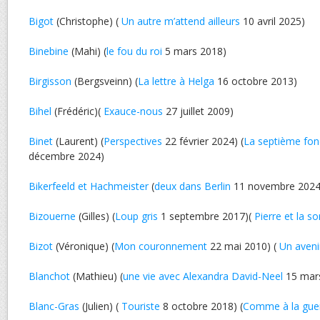
Bigot
(Christophe) (
Un autre m’attend ailleurs
10 avril 2025)
Binebine
(Mahi) (
le fou du roi
5 mars 2018)
Birgisson
(Bergsveinn) (
La lettre à Helga
16 octobre 2013)
Bihel
(Frédéric)(
Exauce-nous
27 juillet 2009)
Binet
(Laurent) (
Perspectives
22 février 2024) (
La septième fon
décembre 2024)
Bikerfeeld et Hachmeister
(
deux dans Berlin
11 novembre 2024
Bizouerne
(Gilles) (
Loup gris
1 septembre 2017)(
Pierre et la so
Bizot
(Véronique) (
Mon couronnement
22 mai 2010) (
Un aven
Blanchot
(Mathieu) (
une vie avec Alexandra David-Neel
15 mar
Blanc-Gras
(Julien) (
Touriste
8 octobre 2018) (
Comme à la gue