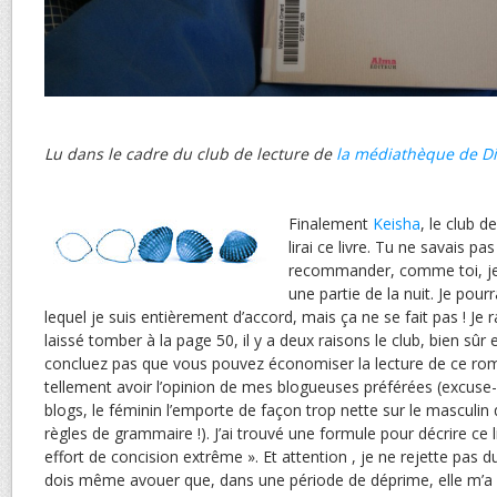
Lu dans le cadre du club de lecture de
la médiathèque de Di
Finalement
Keisha
, le club d
lirai ce livre. Tu ne savais 
recommander, comme toi, je l’
une partie de la nuit. Je pourr
lequel je suis entièrement d’accord, mais ça ne se fait pas ! Je ra
laissé tomber à la page 50, il y a deux raisons le club, bien sûr e
concluez pas que vous pouvez économiser la lecture de ce rom
tellement avoir l’opinion de mes blogueuses préférées (excuse
blogs, le féminin l’emporte de façon trop nette sur le masculin 
règles de grammaire !). J’ai trouvé une formule pour décrire ce 
effort de concision extrême ». Et attention , je ne rejette pas 
dois même avouer que, dans une période de déprime, elle m’a 