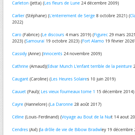
Carleton
(Jetta) (
Les fleurs de Lune
24 décembre 2009)
Carlier
(Stéphane) (
L’enterrement de Serge
8 octobre 2021) (
Cl
2022)
Caro
(Fabrice) (
Le discours
4 mars 2019) (
Figurec
29 mars 2021
2023) (
Samouraï
19 octobre 2023) (
Fort Alamo
19 février 2026
Cassidy
(Anne) (
Innocents
24 novembre 2009)
Cathrine
(Arnaud)(
Edvar Munch L’enfant terrible de la peinture
2
Caugant
(Caroline) (
Les Heures Solaire
s 10 juin 2019)
Cauuet
(Paul)(
Les vieux fourneaux tome 1
15 décembre 2014)
Cayre
(Hannelore) (
La Daronne
28 août 2017)
Céline
(Louis-Ferdinand) (
Voyage au Bout de la Nui
t 14 aout 2
Cendres
(Axl) (
la drôle de vie de Bibow Bradwl
ey 19 décembre 