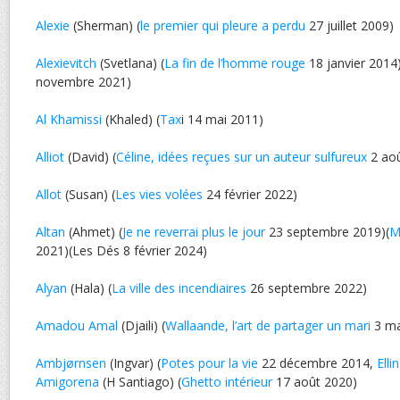
Alexie
(Sherman) (
le premier qui pleure a perdu
27 juillet 2009)
Alexievitch
(Svetlana) (
La fin de l’homme rouge
18 janvier 2014)
novembre 2021)
Al Khamissi
(Khaled) (
Tax
i 14 mai 2011)
Alliot
(David) (
Céline, idées reçues sur un auteur sulfureux
2 aoû
Allot
(Susan) (
Les vies volées
24 février 2022)
Altan
(Ahmet) (
Je ne reverrai plus le jour
23 septembre 2019)(
M
2021)(Les Dés 8 février 2024)
Alyan
(Hala) (
La ville des incendiaires
26 septembre 2022)
Amadou Amal
(Djaili) (
Wallaande, l’art de partager un mari
3 ma
Ambjørnsen
(Ingvar) (
Potes pour la vie
22 décembre 2014,
Elli
Amigorena
(H Santiago) (
Ghetto intérieur
17 août 2020)