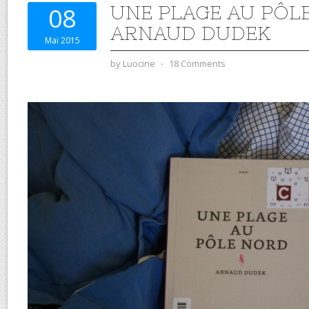
UNE PLAGE AU PÔL
08
ARNAUD DUDEK
Mai 2015
by
Luocine
⋅
18 Comments