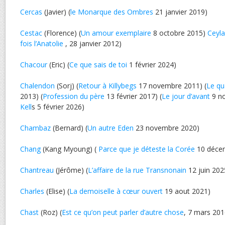
Cercas
(Javier) (
le Monarque des Ombres
21 janvier 2019)
Cestac
(Florence) (
Un amour exemplaire
8 octobre 2015)
Ceyl
fois l’Anatolie
, 28 janvier 2012)
Chacour
(Eric) (
Ce que sais de toi
1 février 2024)
Chalendon
(Sorj) (
Retour à Killybegs
17 novembre 2011) (
Le qu
2013) (
Profession du père
13 février 2017) (
Le jour d’avant
9 no
Kell
s 5 février 2026)
Chambaz
(Bernard) (
Un autre Eden
23 novembre 2020)
Chang
(Kang Myoung) (
Parce que je déteste la Corée
10 déce
Chantreau
(Jérôme) (
L’affaire de la rue Transnonain
12 juin 202
Charles
(Elise) (
La demoiselle à cœur ouvert
19 aout 2021)
Chast
(Roz) (
Est ce qu’on peut parler d’autre chose
, 7 mars 201