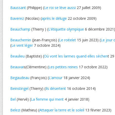
Baussant
(Philippe) (
Le roi se lève aussi
27 juillet 2009)
Baverez
(Nicolas) (
après le déluge
22 octobre 2009)
Beauchamp
(Thierry ) (
L’étiquette olympique
6 décembre 2021
Beauchemin
(Jean-François) (
Le roitelet
15 juin 2023) (
Le jour 
(
Le vent léger
7 octobre 2024)
Beaulieu
(Baptiste) (
Où vont les larmes quand elles sèchen
t 29
Beauvai
s(Clémentine) (
Les petites reines
17 octobre 2022)
Begaudeau
(François) (
L’amour
18 janvier 2024)
Beinstingel
(Thierry) (
Ils désertent
16 octobre 2014)
Bel
(Hervé) (
La femme qui ment
4 janvier 2018)
Belezi
(Mathieu) (
Attaquer la terre et le soleil
13 février 2023)