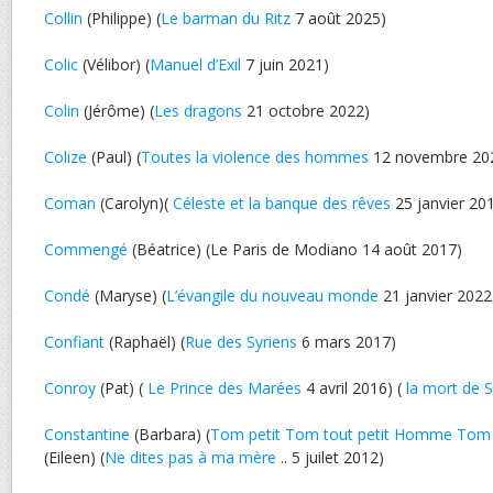
Collin
(Philippe) (
Le barman du Ritz
7 août 2025)
Colic
(Vélibor) (
Manuel d’Exil
7 juin 2021)
Colin
(Jérôme) (
Les dragons
21 octobre 2022)
Colize
(Paul) (
Toutes la violence des hommes
12 novembre 20
Coman
(Carolyn)(
Céleste et la banque des rêves
25 janvier 20
Commengé
(Béatrice) (Le Paris de Modiano 14 août 2017)
Condé
(Maryse) (
L’évangile du nouveau monde
21 janvier 2022
Confiant
(Raphaël) (
Rue des Syriens
6 mars 2017)
Conroy
(Pat) (
Le Prince des Marées
4 avril 2016) (
la mort de S
Constantine
(Barbara) (
Tom petit Tom tout petit Homme Tom
(Eileen) (
Ne dites pas à ma mère
.. 5 juilet 2012)