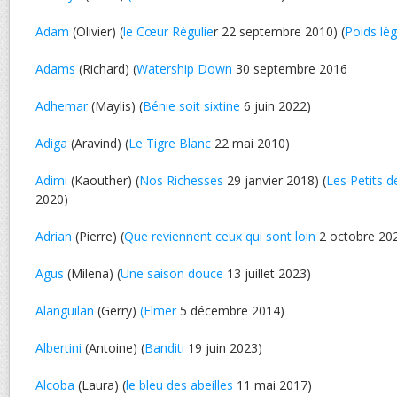
Adam
(Olivier) (
le Cœur Régulie
r 22 septembre 2010) (
Poids lég
Adams
(Richard) (
Watership Down
30 septembre 2016
Adhemar
(Maylis) (
Bénie soit sixtine
6 juin 2022)
Adiga
(Aravind) (
Le Tigre Blanc
22 mai 2010)
Adimi
(Kaouther) (
Nos Richesses
29 janvier 2018) (
Les Petits 
2020)
Adrian
(Pierre) (
Que reviennent ceux qui sont loin
2 octobre 20
Agus
(Milena) (
Une saison douce
13 juillet 2023)
Alanguilan
(Gerry)
(Elmer
5 décembre 2014)
Albertini
(Antoine) (
Banditi
19 juin 2023)
Alcoba
(Laura) (
le bleu des abeilles
11 mai 2017)