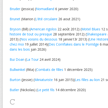
Bruder
(Jessica) (
Nomadland
6 janvier 2020)
Brunet
(Marion (
L’été circulaire
26 aout 2021)
Bryson
(Bill) (
American rigolos
22 août 2012) (
Motel Blues
12 s
histoire de tout ou presque
28 septembre 2012) (
Shakespeare 
2013) (
Nos voisins du dessous
18 janvie13r 2013) (
Une Histoir
chez moi
19 juillet 2014)(
Des Cornflakes dans le Porridge
6 mai
dans les bois
juin 2026)
Bui Doan
(
La Tour
24 avril 2024)
Bullwinkel
(Rita) (
Combats de filles
1 décembre 2025)
Burton
(Jessie) (
Miniaturiste
16 juin 2015)(
Les filles au lion
21 s
Butler
(Nickolas) (
Le petit fils
14 décembre 2020)
C