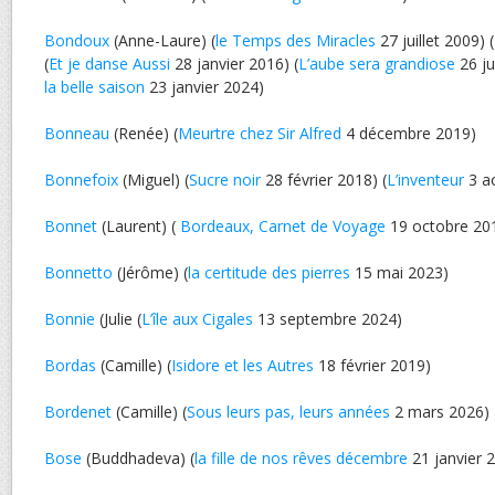
Bondoux
(Anne-Laure) (
le Temps des Miracles
27 juillet 2009) (
(
Et je danse Aussi
28 janvier 2016) (
L’aube sera grandiose
26 jui
la belle saison
23 janvier 2024)
Bonneau
(Renée) (
Meurtre chez Sir Alfred
4 décembre 2019)
Bonnefoix
(Miguel) (
Sucre noir
28 février 2018) (
L’inventeur
3 a
Bonnet
(Laurent) (
Bordeaux, Carnet de Voyage
19 octobre 20
Bonnetto
(Jérôme) (
la certitude des pierres
15 mai 2023)
Bonnie
(Julie (
L’île aux Cigales
13 septembre 2024)
Bordas
(Camille) (
Isidore et les Autres
18 février 2019)
Bordenet
(Camille) (
Sous leurs pas, leurs années
2 mars 2026)
Bose
(Buddhadeva) (
la fille de nos rêves décembre
21 janvier 