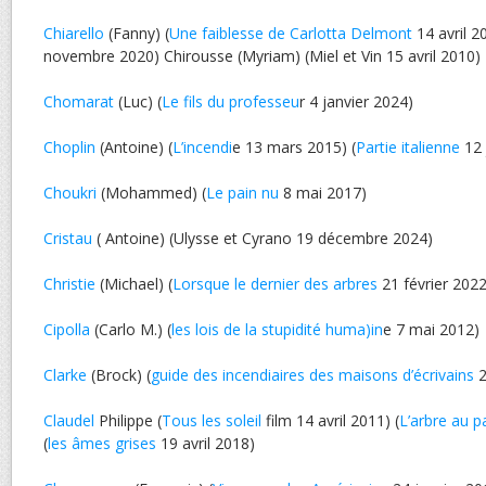
Chiarello
(Fanny) (
Une faiblesse de Carlotta Delmont
14 avril 2
novembre 2020) Chirousse (Myriam) (Miel et Vin 15 avril 2010)
Chomarat
(Luc) (
Le fils du professeu
r 4 janvier 2024)
Choplin
(Antoine) (
L’incendi
e 13 mars 2015) (
Partie italienne
12 
Choukri
(Mohammed) (
Le pain nu
8 mai 2017)
Cristau
( Antoine) (Ulysse et Cyrano 19 décembre 2024)
Christie
(Michael) (
Lorsque le dernier des arbres
21 février 2022
Cipolla
(Carlo M.) (
les lois de la stupidité huma)in
e 7 mai 2012)
Clarke
(Brock) (
guide des incendiaires des maisons d’écrivains
2
Claudel
Philippe (
Tous les soleil
film 14 avril 2011) (
L’arbre au p
(
les âmes grises
19 avril 2018)