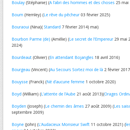
Boulay
(Stéphanie) (
A l’abri des hommes et des choses
25 mai 
Boum
(Hemley) (
Le rêve du pêcheur
03 février 2025)
Bouraoui
(Nina)(
Standard
7 février 2014) mai)
Bourbon Parme (de)
(Amélie) (
Le secret de l’Empereur
29 mai 2
2024)
Bourdeaut
(Olivier) (
En attendant Bojangles
18 avril 2016)
Bourgeau
(Vincent) (
Au Secours Sortez moi de là
2 février 2017
Bouysse
(Franck) (
Né d’aucune femme
1 octobre 2020)
Boyd
(William) (
L’attente de l’Aube
21 août 2013)(
Orages Ordin
Boyden
(Joseph) (
Le chemin des âmes
27 août 2009) (
Les sais
septembre 2009)
Boyne
(John) (
L’Audacieux Monsieur Swift
11 octobre 2021) (
le