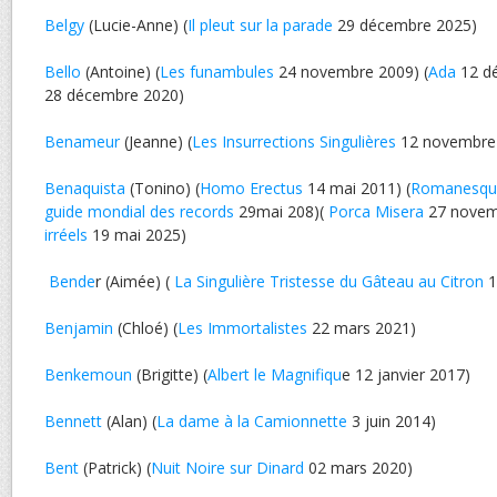
Belgy
(Lucie-Anne) (
Il pleut sur la parade
29 décembre 2025)
Bello
(Antoine) (
Les funambules
24 novembre 2009) (
Ada
12 dé
28 décembre 2020)
Benameur
(Jeanne) (
Les Insurrections Singulières
12 novembre
Benaquista
(Tonino) (
Homo Erectus
14 mai 2011) (
Romanesqu
guide mondial des records
29mai 208)(
Porca Misera
27 novemb
irréels
19 mai 2025)
Bende
r (Aimée) (
La Singulière Tristesse du Gâteau au Citron
1
Benjamin
(Chloé) (
Les Immortalistes
22 mars 2021)
Benkemoun
(Brigitte) (
Albert le Magnifiqu
e 12 janvier 2017)
Bennett
(Alan) (
La dame à la Camionnette
3 juin 2014)
Bent
(Patrick) (
Nuit Noire sur Dinard
02 mars 2020)