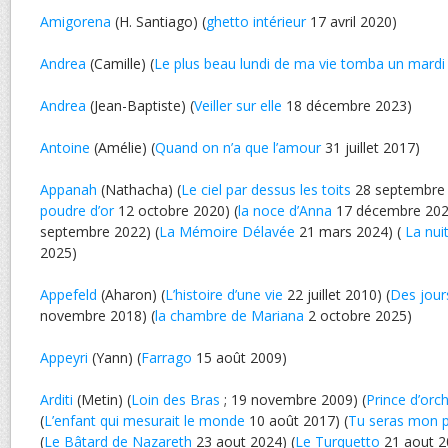
Amigorena
(H. Santiago) (
ghetto intérieur
17 avril 2020)
Andrea
(Camille) (
Le plus beau lundi de ma vie tomba un mardi
Andrea
(Jean-Baptiste) (
Veiller sur elle
18 décembre 2023)
Antoine
(Amélie) (
Quand on n’a que l’amour
31 juillet 2017)
Appanah
(Nathacha) (
Le ciel par dessus les toits
28 septembre 
poudre d’or
12 octobre 2020) (
la noce d’Anna
17 décembre 202
septembre 2022) (
La Mémoire Délavée
21 mars 2024) (
La nui
2025)
Appefeld
(Aharon) (
L’histoire d’une vie
22 juillet 2010) (
Des jours
novembre 2018) (
la chambre de Mariana
2 octobre 2025)
Appeyri
(Yann) (
Farrago
15 août 2009)
Arditi
(Metin) (
Loin des Bras
; 19 novembre 2009) (
Prince d’orc
(
L’enfant qui mesurait le monde
10 août 2017) (
Tu seras mon 
(
Le Bâtard de Nazareth
23 aout 2024) (
Le Turquetto
21 aout 2