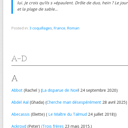
lui. Je crois qu’ils s »épaulent. Drôle de duo, hein ? Le jou
et la plage de sable…
Posted in:
3 coquillages
,
France
,
Roman
A-D
A
Abbot
(Rachel ) (
La disparue de Noë
l 24 septembre 2020)
Abdel Aal
(Ghada) (
Cherche mari désespérément
28 avril 2025)
Abecassis
(Eliette) (
Le Maître du Talmud
24 juillet 2018))
Ackroyd
(Peter)
(Trois frères
23 mais 2015.)