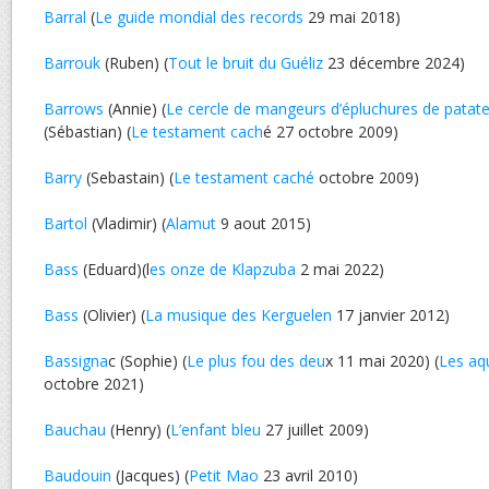
Barral
(
Le guide mondial des records
29 mai 2018)
Barrouk
(Ruben) (
Tout le bruit du Guéliz
23 décembre 2024)
Barrows
(Annie) (
Le cercle de mangeurs d’épluchures de patat
(Sébastian) (
Le testament cach
é 27 octobre 2009)
Barry
(Sebastain) (
Le testament caché
octobre 2009)
Bartol
(Vladimir) (
Alamut
9 aout 2015)
Bass
(Eduard)(l
es onze de Klapzuba
2 mai 2022)
Bass
(Olivier) (
La musique des Kerguelen
17 janvier 2012)
Bassigna
c (Sophie) (
Le plus fou des deu
x 11 mai 2020) (
Les aq
octobre 2021)
Bauchau
(Henry) (
L’enfant bleu
27 juillet 2009)
Baudouin
(Jacques) (
Petit Mao
23 avril 2010)