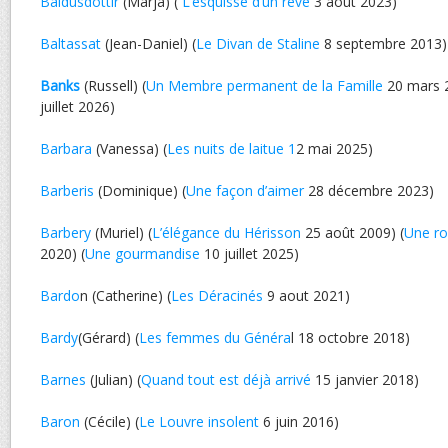
Baldusdottir
(Marja) (
L’esquisse d’un rêve
3 aout 2023)
Baltassat
(Jean-Daniel) (
Le Divan de Staline
8 septembre 2013)
Banks
(Russell) (
Un Membre permanent de la Famille
20 mars 2
juillet 2026)
Barbara
(Vanessa) (
Les nuits de laitue 1
2 mai 2025)
Barberis
(Dominique) (
Une façon d’aimer
28 décembre 2023)
Barbery
(Muriel) (
L’élégance du Hérisson
25 août 2009) (
Une ro
2020) (
Une gourmandise
10 juillet 2025)
Bardo
n (Catherine) (
Les Déracinés
9 aout 2021)
Bardy
(Gérard) (
Les femmes du Généra
l 18 octobre 2018)
Barnes
(Julian) (
Quand tout est déjà arrivé
15 janvier 2018)
Baron
(Cécile) (
Le Louvre insolent
6 juin 2016)