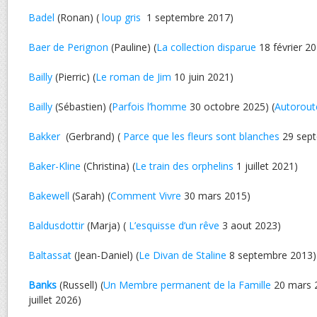
Badel
(Ronan) (
loup gris
1 septembre 2017)
Baer de Perignon
(Pauline) (
La collection disparue
18 février 2
Bailly
(Pierric) (
Le roman de Jim
10 juin 2021)
Bailly
(Sébastien) (
Parfois l’homme
30 octobre 2025) (
Autorout
Bakker
(Gerbrand) (
Parce que les fleurs sont blanches
29 sept
Baker-Kline
(Christina) (
Le train des orphelins
1 juillet 2021)
Bakewell
(Sarah) (
Comment Vivre
30 mars 2015)
Baldusdottir
(Marja) (
L’esquisse d’un rêve
3 aout 2023)
Baltassat
(Jean-Daniel) (
Le Divan de Staline
8 septembre 2013)
Banks
(Russell) (
Un Membre permanent de la Famille
20 mars 2
juillet 2026)