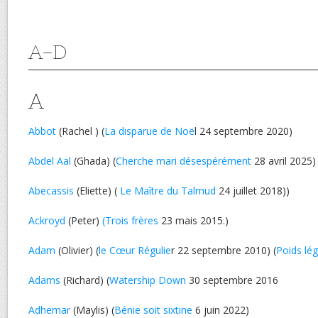
A-D
A
Abbot
(Rachel ) (
La disparue de Noë
l 24 septembre 2020)
Abdel Aal
(Ghada) (
Cherche mari désespérément
28 avril 2025)
Abecassis
(Eliette) (
Le Maître du Talmud
24 juillet 2018))
Ackroyd
(Peter)
(Trois frères
23 mais 2015.)
Adam
(Olivier) (
le Cœur Régulie
r 22 septembre 2010) (
Poids lég
Adams
(Richard) (
Watership Down
30 septembre 2016
Adhemar
(Maylis) (
Bénie soit sixtine
6 juin 2022)