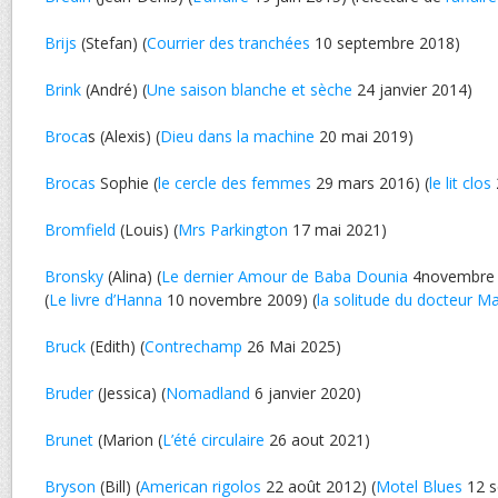
Brijs
(Stefan) (
Courrier des tranchées
10 septembre 2018)
Brink
(André) (
Une saison blanche et sèche
24 janvier 2014)
Broca
s (Alexis) (
Dieu dans la machine
20 mai 2019)
Brocas
Sophie (
le cercle des femmes
29 mars 2016) (
le lit clos
Bromfield
(Louis) (
Mrs Parkington
17 mai 2021)
Bronsky
(Alina) (
Le dernier Amour de Baba Dounia
4novembre
(
Le livre d’Hanna
10 novembre 2009) (
la solitude du docteur M
Bruck
(Edith) (
Contrechamp
26 Mai 2025)
Bruder
(Jessica) (
Nomadland
6 janvier 2020)
Brunet
(Marion (
L’été circulaire
26 aout 2021)
Bryson
(Bill) (
American rigolos
22 août 2012) (
Motel Blues
12 s