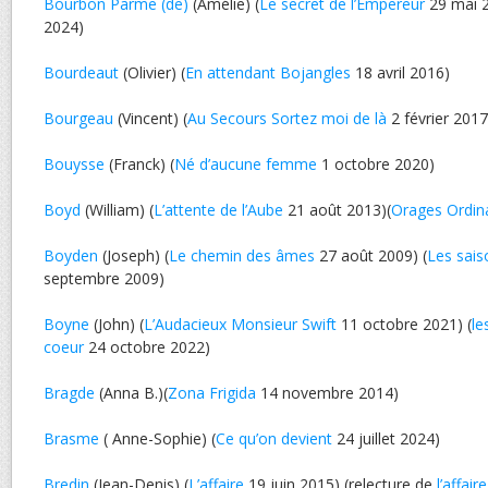
Bourbon Parme (de)
(Amélie) (
Le secret de l’Empereur
29 mai 2
2024)
Bourdeaut
(Olivier) (
En attendant Bojangles
18 avril 2016)
Bourgeau
(Vincent) (
Au Secours Sortez moi de là
2 février 2017
Bouysse
(Franck) (
Né d’aucune femme
1 octobre 2020)
Boyd
(William) (
L’attente de l’Aube
21 août 2013)(
Orages Ordin
Boyden
(Joseph) (
Le chemin des âmes
27 août 2009) (
Les sais
septembre 2009)
Boyne
(John) (
L’Audacieux Monsieur Swift
11 octobre 2021) (
le
coeur
24 octobre 2022)
Bragde
(Anna B.)(
Zona Frigida
14 novembre 2014)
Brasme
( Anne-Sophie) (
Ce qu’on devient
24 juillet 2024)
Bredin
(Jean-Denis) (
L’affaire
19 juin 2015) (relecture de
l’affaire