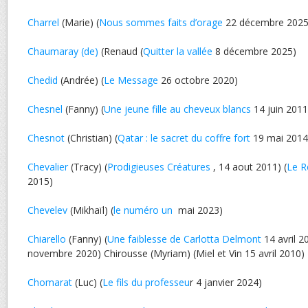
Charrel
(Marie) (
Nous sommes faits d’orage
22 décembre 2025
Chaumaray (de)
(Renaud (
Quitter la vallée
8 décembre 2025)
Chedid
(Andrée) (
Le Message
26 octobre 2020)
Chesnel
(Fanny) (
Une jeune fille au cheveux blancs
14 juin 2011
Chesnot
(Christian) (
Qatar : le sacret du coffre fort
19 mai 2014
Chevalier
(Tracy) (
Prodigieuses Créatures
, 14 aout 2011) (
Le R
2015)
Chevelev
(Mikhaïl) (
le numéro un
mai 2023)
Chiarello
(Fanny) (
Une faiblesse de Carlotta Delmont
14 avril 2
novembre 2020) Chirousse (Myriam) (Miel et Vin 15 avril 2010)
Chomarat
(Luc) (
Le fils du professeu
r 4 janvier 2024)