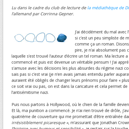
Lu dans le cadre du club de lecture de
la média­thèque de D
l’allemand par Corrinna Gepner.
J’ai décidément du mal avec
si c’est un peu simpliste de 
comme ça un roman. Disons q
pire, je n’ai absolument pas 
laquelle s’est trouvé l’auteur d’écrire un tel roman. Ma lecture 
commencé et puis est devenue un véritable pensum ! J’ai appréc
s’amuse avec les décisions les plus absurdes du régime nazi con
sais pas si c’est vrai (je n’en avais jamais entendu parler aupara
auraient été obligés de changer leurs prénoms pour faire « plus
ce soit vrai ou pas, on est dans la caricature et cela permet de s
l’antisémitisme nazi.
Puis nous partons à Hollywood, où le chien de la famille devie
Et là, ma punition a commencé. Je n’ai rien trouvé de drôle, j’a
quatrième de couverture qui me promettait d’être entraînée d
irrésistiblement picaresque »
, m’assurant que Jonathan Crow
l’histoire avec humour et sensibilité »
, je restais sur la touch