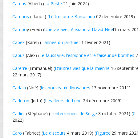
Camus
(Albert) (
La Peste
21 juin 2024)
Campos
(Llanos) (
Le trésor de Barracuda
02 décembre 2019)
Campo
y (Fred) (
Une vie avec Alexandra David-Nee
l15 mars 20
Capek
(Karel) (
L’année du jardinier
1 février 2021)
Capus
(Alex) (
Le faussaire, l’espionne et le faiseur de bombes
7
Carerre
(Emmanuel) (
D’autres vies que la mienne
16 septembre
22 mars 2017)
Carlain
(Noé) (
les nouveaux dinosaures
13 novembre 2011)
Carleton
(Jetta) (
Les fleurs de Lune
24 décembre 2009)
Carlier
(Stéphane) (
L’enterrement de Serge
8 octobre 2021) (
Cl
2022)
Caro
(Fabrice) (
Le discours
4 mars 2019) (
Figurec
29 mars 2021