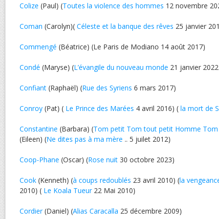
Colize
(Paul) (
Toutes la violence des hommes
12 novembre 20
Coman
(Carolyn)(
Céleste et la banque des rêves
25 janvier 20
Commengé
(Béatrice) (Le Paris de Modiano 14 août 2017)
Condé
(Maryse) (
L’évangile du nouveau monde
21 janvier 2022
Confiant
(Raphaël) (
Rue des Syriens
6 mars 2017)
Conroy
(Pat) (
Le Prince des Marées
4 avril 2016) (
la mort de S
Constantine
(Barbara) (
Tom petit Tom tout petit Homme Tom
(Eileen) (
Ne dites pas à ma mère
.. 5 juilet 2012)
Coop-Phane
(Oscar) (
Rose nuit
30 octobre 2023)
Cook
(Kenneth) (
à coups redoublés
23 avril 2010) (
la vengean
2010) (
Le Koala Tueur
22 Mai 2010)
Cordier
(Daniel) (
Alias Caracalla
25 décembre 2009)