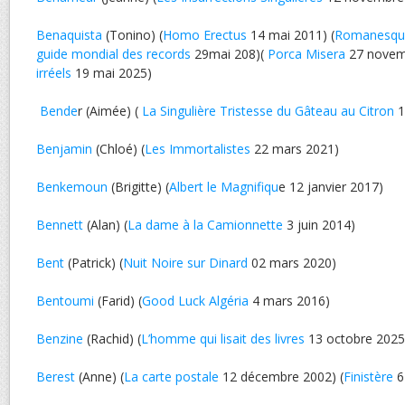
Benaquista
(Tonino) (
Homo Erectus
14 mai 2011) (
Romanesqu
guide mondial des records
29mai 208)(
Porca Misera
27 novemb
irréels
19 mai 2025)
Bende
r (Aimée) (
La Singulière Tristesse du Gâteau au Citron
1
Benjamin
(Chloé) (
Les Immortalistes
22 mars 2021)
Benkemoun
(Brigitte) (
Albert le Magnifiqu
e 12 janvier 2017)
Bennett
(Alan) (
La dame à la Camionnette
3 juin 2014)
Bent
(Patrick) (
Nuit Noire sur Dinard
02 mars 2020)
Bentoumi
(Farid) (
Good Luck Algéria
4 mars 2016)
Benzine
(Rachid) (
L’homme qui lisait des livres
13 octobre 2025
Berest
(Anne) (
La carte postale
12 décembre 2002) (
Finistère
6