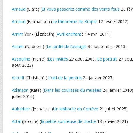
Arnaud
(Clara) (
Et vous passerez comme des vents fous
26 fév
Arnaud
(Emmanuel) (
Le théorème de Kropst
12 février 2012)
Arnim
Von- (Elizabeth) (
Avril enchant
é 14 avril 2011)
Aslam
(Nadeem) (
Le jardin de l’aveugle
30 septembre 2013)
Assouline
(Pierre) (
Les invités
27 aout 2009,
Le portrait
27 aout
aout 2023)
Astolfi
(Christian) (
L’œil de la perdrix
24 janvier 2025)
Atkinson
(Kate) (
Dans les coulisses du musées
24 janvier 2010)
juillet 2016)
Aubarbier
(Jean-Luc) (
Un kibboutz en Corrèze
21 juillet 2025)
Attal
(Jérôme) (
la petite sonneuse de cloche
18 janvier 2021)