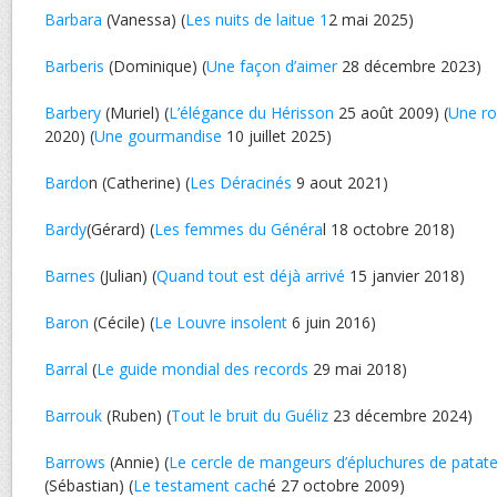
Barbara
(Vanessa) (
Les nuits de laitue 1
2 mai 2025)
Barberis
(Dominique) (
Une façon d’aimer
28 décembre 2023)
Barbery
(Muriel) (
L’élégance du Hérisson
25 août 2009) (
Une ro
2020) (
Une gourmandise
10 juillet 2025)
Bardo
n (Catherine) (
Les Déracinés
9 aout 2021)
Bardy
(Gérard) (
Les femmes du Généra
l 18 octobre 2018)
Barnes
(Julian) (
Quand tout est déjà arrivé
15 janvier 2018)
Baron
(Cécile) (
Le Louvre insolent
6 juin 2016)
Barral
(
Le guide mondial des records
29 mai 2018)
Barrouk
(Ruben) (
Tout le bruit du Guéliz
23 décembre 2024)
Barrows
(Annie) (
Le cercle de mangeurs d’épluchures de patat
(Sébastian) (
Le testament cach
é 27 octobre 2009)