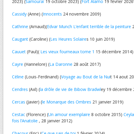
2023) (
Samouraï
19 octobre 2023) (
Fort Alamo
19 février 2026
Cassidy
(Anne) (
Innocents
24 novembre 2009)
Cathrine
(Arnaud)(
Edvar Munch L’enfant terrible de la peinture
2
Caugant
(Caroline) (
Les Heures Solaire
s 10 juin 2019)
Cauuet
(Paul)(
Les vieux fourneaux tome 1
15 décembre 2014)
Cayre
(Hannelore) (
La Daronne
28 août 2017)
Céline
(Louis-Ferdinand) (
Voyage au Bout de la Nui
t 14 aout 2
Cendres
(Axl) (
la drôle de vie de Bibow Bradwl
ey 19 décembre 
Cercas
(Javier) (
le Monarque des Ombres
21 janvier 2019)
Cestac
(Florence) (
Un amour exemplaire
8 octobre 2015)
Ceyl
fois l’Anatolie
, 28 janvier 2012)
Chacour
(Eric) (
Ce que sais de toi
1 février 2024)