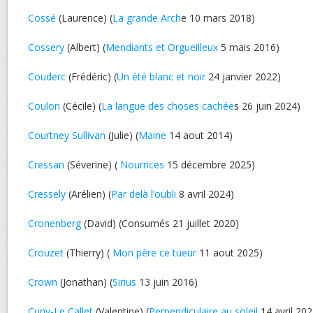
Cossé
(Laurence) (
La grande Arch
e 10 mars 2018)
Cossery
(Albert) (
Mendiants et Orgueilleux
5 mais 2016)
Couderc
(Frédéric) (
Un été blanc et noir
24 janvier 2022)
Coulon
(Cécile) (
La langue des choses cachée
s 26 juin 2024)
Courtney Sullivan
(Julie) (
Maine
14 aout 2014)
Cressan
(Séverine) (
Nourrices
15 décembre 2025)
Cressely
(Arélien) (
Par delà l’oubli
8 avril 2024)
Cronenberg
(David) (Consumés 21 juillet 2020)
Crouzet
(Thierry) (
Mon père ce tueur
11 aout 2025)
Crown
(Jonathan) (
Sirius
13 juin 2016)
Cuny-Le Callet
(Valentine) (
Perpendiculaire au soleil
14 avril 202