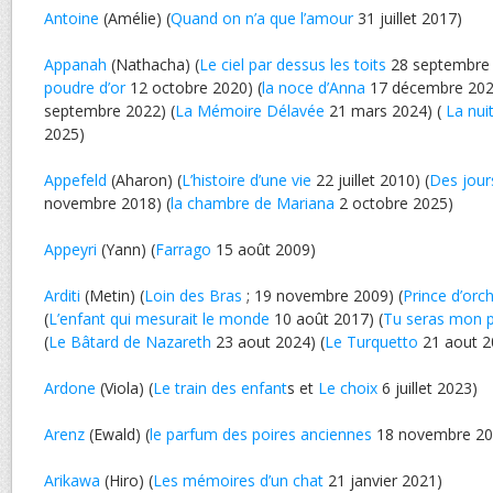
Antoine
(Amélie) (
Quand on n’a que l’amour
31 juillet 2017)
Appanah
(Nathacha) (
Le ciel par dessus les toits
28 septembre 
poudre d’or
12 octobre 2020) (
la noce d’Anna
17 décembre 202
septembre 2022) (
La Mémoire Délavée
21 mars 2024) (
La nui
2025)
Appefeld
(Aharon) (
L’histoire d’une vie
22 juillet 2010) (
Des jours
novembre 2018) (
la chambre de Mariana
2 octobre 2025)
Appeyri
(Yann) (
Farrago
15 août 2009)
Arditi
(Metin) (
Loin des Bras
; 19 novembre 2009) (
Prince d’orc
(
L’enfant qui mesurait le monde
10 août 2017) (
Tu seras mon 
(
Le Bâtard de Nazareth
23 aout 2024) (
Le Turquetto
21 aout 2
Ardone
(Viola) (
Le train des enfant
s et
Le choix
6 juillet 2023)
Arenz
(Ewald) (
le parfum des poires anciennes
18 novembre 20
Arikawa
(Hiro) (
Les mémoires d’un chat
21 janvier 2021)