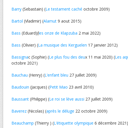
Barry
(Sebastain) (
Le testament caché
octobre 2009)
Bartol
(Vladimir) (
Alamut
9 aout 2015)
Bass
(Eduard)(l
es onze de Klapzuba
2 mai 2022)
Bass
(Olivier) (
La musique des Kerguelen
17 janvier 2012)
Bassigna
c (Sophie) (
Le plus fou des deu
x 11 mai 2020) (
Les aq
octobre 2021)
Bauchau
(Henry) (
L’enfant bleu
27 juillet 2009)
Baudouin
(Jacques) (
Petit Mao
23 avril 2010)
Baussant
(Philippe) (
Le roi se lève aussi
27 juillet 2009)
Baverez
(Nicolas) (
après le déluge
22 octobre 2009)
Beauchamp
(Thierry ) (
L’étiquette olympique
6 décembre 2021