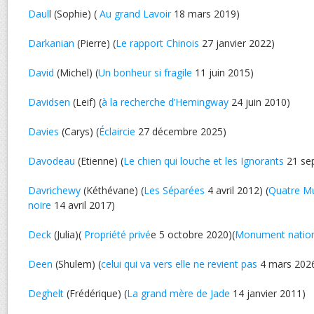
Daul
l (Sophie) (
Au grand Lavoir
18 mars 2019)
Darkanian
(Pierre) (
Le rapport Chinois
27 janvier 2022)
David
(Michel) (
Un bonheur si fragile
11 juin 2015)
Davidsen
(Leif) (
à la recherche d’Hemingway
24 juin 2010)
Davies
(Carys) (
Éclaircie
27 décembre 2025)
Davodeau
(Etienne) (
Le chien qui louche et les Ignorants
21 se
Davrichewy
(Kéthévane) (
Les Séparées
4 avril 2012) (
Quatre M
noire
14 avril 2017)
Deck
(Julia)(
Propriété privé
e 5 octobre 2020)(
Monument nation
Deen
(Shulem) (
celui qui va vers elle ne revient pas
4 mars 202
Deghelt
(Frédérique) (
La grand mère de Jade
14 janvier 2011)