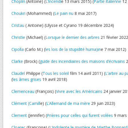
Choplin
(Antoine) (
L’incendi
e 13 mars 2015) (
Partie italienne
12 
Choukri
(Mohammed) (
Le pain nu
8 mai 2017)
Cristau
( Antoine) (Ulysse et Cyrano 19 décembre 2024)
Christie
(Michael) (
Lorsque le dernier des arbres
21 février 2022
Cipolla
(Carlo M.) (
les lois de la stupidité huma)in
e 7 mai 2012)
Clarke
(Brock) (
guide des incendiaires des maisons d’écrivains
2
Claudel
Philippe (
Tous les soleil
film 14 avril 2011) (
L’arbre au p
(
les âmes grises
19 avril 2018)
Clemenceau
(François) (
Vivre avec les Américains
24 janvier 20
Clément (Camill
e) (
L’Allemand de ma mère
29 juin 2023)
Clement
(Jennifer) (
Prières pour celles qui furent volées
9 mars 
Cloarec
(Françoise) (
L’indolente le mystère de Marthe Bonnard