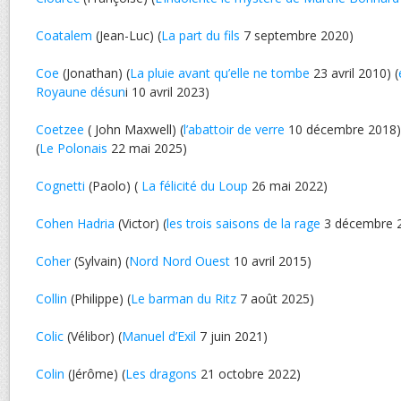
Coatalem
(Jean-Luc) (
La part du fils
7 septembre 2020)
Coe
(Jonathan) (
La pluie avant qu’elle ne tombe
23 avril 2010) (
Royaune désun
i 10 avril 2023)
Coetzee
( John Maxwell) (
l’abattoir de verre
10 décembre 2018) 
(
Le Polonais
22 mai 2025)
Cognetti
(Paolo) (
La félicité du Loup
26 mai 2022)
Cohen Hadria
(Victor) (
les trois saisons de la rage
3 décembre 
Coher
(Sylvain) (
Nord Nord Ouest
10 avril 2015)
Collin
(Philippe) (
Le barman du Ritz
7 août 2025)
Colic
(Vélibor) (
Manuel d’Exil
7 juin 2021)
Colin
(Jérôme) (
Les dragons
21 octobre 2022)