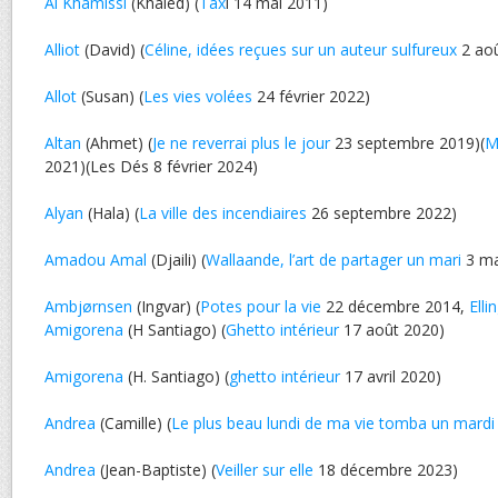
Al Khamissi
(Khaled) (
Tax
i 14 mai 2011)
Alliot
(David) (
Céline, idées reçues sur un auteur sulfureux
2 aoû
Allot
(Susan) (
Les vies volées
24 février 2022)
Altan
(Ahmet) (
Je ne reverrai plus le jour
23 septembre 2019)(
M
2021)(Les Dés 8 février 2024)
Alyan
(Hala) (
La ville des incendiaires
26 septembre 2022)
Amadou Amal
(Djaili) (
Wallaande, l’art de partager un mari
3 ma
Ambjørnsen
(Ingvar) (
Potes pour la vie
22 décembre 2014,
Elli
Amigorena
(H Santiago) (
Ghetto intérieur
17 août 2020)
Amigorena
(H. Santiago) (
ghetto intérieur
17 avril 2020)
Andrea
(Camille) (
Le plus beau lundi de ma vie tomba un mardi
Andrea
(Jean-Baptiste) (
Veiller sur elle
18 décembre 2023)