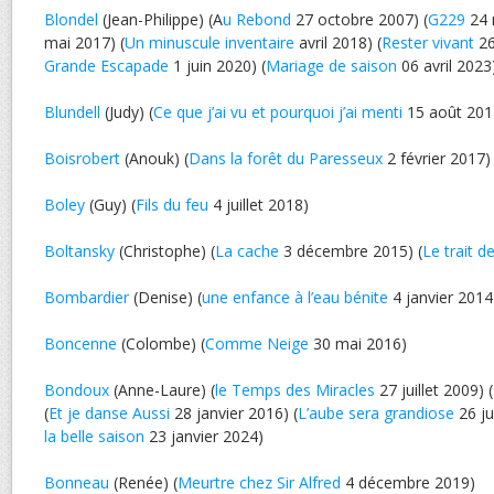
Blondel
(Jean-Philippe) (A
u Rebond
27 octobre 2007) (
G229
24 
mai 2017) (
Un minuscule inventaire
avril 2018) (
Rester vivant
26
Grande Escapade
1 juin 2020) (
Mariage de saison
06 avril 2023
Blundell
(Judy) (
Ce que j’ai vu et pourquoi j’ai menti
15 août 201
Boisrobert
(Anouk) (
Dans la forêt du Paresseux
2 février 2017)
Boley
(Guy) (
Fils du feu
4 juillet 2018)
Boltansky
(Christophe) (
La cache
3 décembre 2015) (
Le trait d
Bombardier
(Denise) (
une enfance à l’eau bénite
4 janvier 2014
Boncenne
(Colombe) (
Comme Neige
30 mai 2016)
Bondoux
(Anne-Laure) (
le Temps des Miracles
27 juillet 2009) (
(
Et je danse Aussi
28 janvier 2016) (
L’aube sera grandiose
26 jui
la belle saison
23 janvier 2024)
Bonneau
(Renée) (
Meurtre chez Sir Alfred
4 décembre 2019)