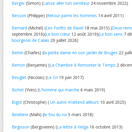
Berger
(Simon) (
Laisse aller ton serviteur
24 novembre 2022)
Besson
(Philippe) (
Retour parmi les hommes
14 avril 2011)
Bernard
(Michel) (
Les Forêts de Ravel
18 mai 2015) (
Deux rem
septembre 2016)(
Le bon cœur
12 août 2019)(
Le bon sens
7 dé
bourgeois de Calais
29 juillet 2026)
Bertin
(Charles) (
la petite dame en son jardin de Bruges
22 juil
Berton
(Benjamin) (
La Chambre à Remonter le Temps
2 décem
Beuglet
(Nicolas) (
Le Cri
19 juin 2017)
Bichet
(Yves) (
L’homme qui marche
6 mais 2019)
Bigot
(Christophe) (
Un autre m’attend ailleurs
10 avril 2025)
Binebine
(Mahi) (
le fou du roi
5 mars 2018)
Birgisson
(Bergsveinn) (
La lettre à Helga
16 octobre 2013)