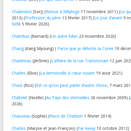
Chalendon
(Sorj) (
Retour à Killybegs
17 novembre 2011) (
Le qu
2013) (
Profession du père
13 février 2017) (
Le jour d’avant
9 no
Kell
s 5 février 2026)
Chambaz
(Bernard) (
Un autre Eden
23 novembre 2020)
Chang
(Kang Myoung) (
Parce que je déteste la Corée
10 déce
Chantreau
(Jérôme) (
L’affaire de la rue Transnonain
12 juin 202
Charles
(Elise) (
La demoiselle à cœur ouvert
19 aout 2021)
Chast
(Roz) (
Est ce qu’on peut parler d’autre chose
, 7 mars 201
Châtelet
(Noëlle) (
Au Pays des Vermeilles
26 novembre 2009) (
2026)
Chauveau
(Sophie) (
Noce de Charbon
1 février 2014)
Charles
(Maryse et Jean-François) (
Far Away
10 octobre 2012)