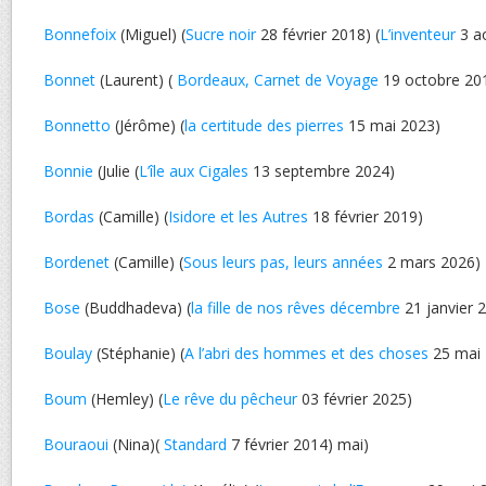
Bonnefoix
(Miguel) (
Sucre noir
28 février 2018) (
L’inventeur
3 a
Bonnet
(Laurent) (
Bordeaux, Carnet de Voyage
19 octobre 20
Bonnetto
(Jérôme) (
la certitude des pierres
15 mai 2023)
Bonnie
(Julie (
L’île aux Cigales
13 septembre 2024)
Bordas
(Camille) (
Isidore et les Autres
18 février 2019)
Bordenet
(Camille) (
Sous leurs pas, leurs années
2 mars 2026)
Bose
(Buddhadeva) (
la fille de nos rêves décembre
21 janvier 
Boulay
(Stéphanie) (
A l’abri des hommes et des choses
25 mai 
Boum
(Hemley) (
Le rêve du pêcheur
03 février 2025)
Bouraoui
(Nina)(
Standard
7 février 2014) mai)