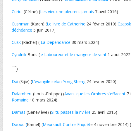
Curiol
(Céline) (
Les vieux ne pleurent jamais
7 avril 2016)
Cushman
(Karen) (
Le livre de Catherine
24 février 2010)
Czapsk
déchéance
5 juin 2017)
Cusk
(Rachel) (
La Dépendance
30 mars 2024)
Cyrulnik
Boris (
le Laboureur et le mangeur de vent
1 aout 2022
D
Dai
(Sijie) (
L’évangile selon Yong Sheng
24 février 2020)
Dalambert
(Louis-Philippe) (
Avant que les Ombres s’effacent
7 f
Romaine
18 mars 2024)
Damas
(Geneviève) (
Si tu passes la rivière
25 avril 2015)
Daoud (
Kamel) (
Meursault Contre-Enquêt
e 4 novembre 2014) (