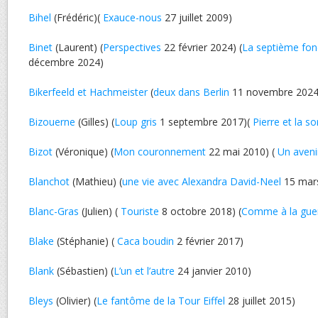
Bihel
(Frédéric)(
Exauce-nous
27 juillet 2009)
Binet
(Laurent) (
Perspectives
22 février 2024) (
La septième fon
décembre 2024)
Bikerfeeld et Hachmeister
(
deux dans Berlin
11 novembre 2024
Bizouerne
(Gilles) (
Loup gris
1 septembre 2017)(
Pierre et la so
Bizot
(Véronique) (
Mon couronnement
22 mai 2010) (
Un aven
Blanchot
(Mathieu) (
une vie avec Alexandra David-Neel
15 mar
Blanc-Gras
(Julien) (
Touriste
8 octobre 2018) (
Comme à la gue
Blake
(Stéphanie) (
Caca boudin
2 février 2017)
Blank
(Sébastien) (
L’un et l’autre
24 janvier 2010)
Bleys
(Olivier) (
Le fantôme de la Tour Eiffel
28 juillet 2015)