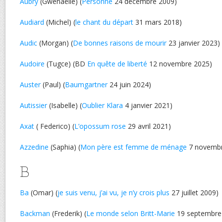
Aubry
(Gwenaëlle) (
Personne
24 décembre 2009)
Audiard
(Michel) (
le chant du départ
31 mars 2018)
Audic
(Morgan) (
De bonnes raisons de mourir
23 janvier 2023)
Audoire
(Tugce) (BD
En quête de liberté
12 novembre 2025)
Auster
(Paul) (
Baumgartner
24 juin 2024)
Autissier
(Isabelle) (
Oublier Klara
4 janvier 2021)
Axat
( Federico) (
L’opossum rose
29 avril 2021)
Azzedine
(Saphia) (
Mon père est femme de ménage
7 novembr
B
Ba
(Omar) (
je suis venu, j’ai vu, je n’y crois plus
27 juillet 2009)
Backman
(Frederik) (
Le monde selon Britt-Marie
19 septembre