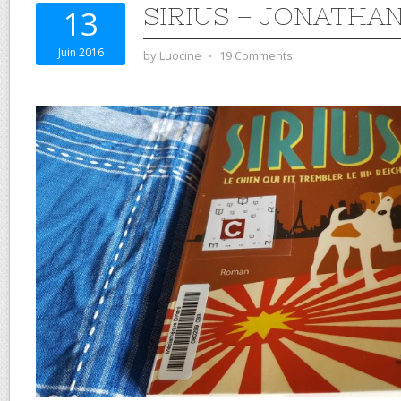
SIRIUS – JONATHA
13
Juin 2016
by
Luocine
⋅
19 Comments