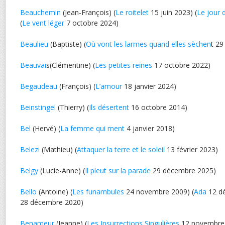
Beauchemin
(Jean-François) (
Le roitelet
15 juin 2023) (
Le jour 
(
Le vent léger
7 octobre 2024)
Beaulieu
(Baptiste) (
Où vont les larmes quand elles sèchen
t 29
Beauvai
s(Clémentine) (
Les petites reines
17 octobre 2022)
Begaudeau
(François) (
L’amour
18 janvier 2024)
Beinstingel
(Thierry) (
Ils désertent
16 octobre 2014)
Bel
(Hervé) (
La femme qui ment
4 janvier 2018)
Belezi
(Mathieu) (
Attaquer la terre et le soleil
13 février 2023)
Belgy
(Lucie-Anne) (
Il pleut sur la parade
29 décembre 2025)
Bello
(Antoine) (
Les funambules
24 novembre 2009) (
Ada
12 dé
28 décembre 2020)
Benameur
(Jeanne) (
Les Insurrections Singulières
12 novembre