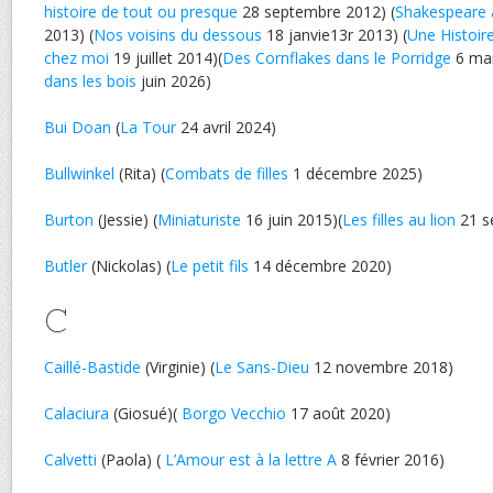
histoire de tout ou presque
28 septembre 2012) (
Shakespeare 
2013) (
Nos voisins du dessous
18 janvie13r 2013) (
Une Histoir
chez moi
19 juillet 2014)(
Des Cornflakes dans le Porridge
6 mai
dans les bois
juin 2026)
Bui Doan
(
La Tour
24 avril 2024)
Bullwinkel
(Rita) (
Combats de filles
1 décembre 2025)
Burton
(Jessie) (
Miniaturiste
16 juin 2015)(
Les filles au lion
21 s
Butler
(Nickolas) (
Le petit fils
14 décembre 2020)
C
Caillé-Bastide
(Virginie) (
Le Sans-Dieu
12 novembre 2018)
Calaciura
(Giosué)(
Borgo Vecchio
17 août 2020)
Calvetti
(Paola) (
L’Amour est à la lettre A
8 février 2016)