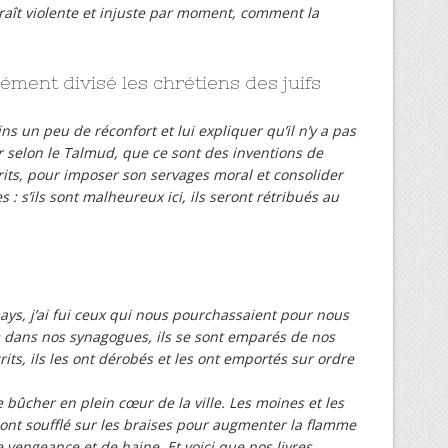
araît violente et injuste par moment, comment la
ément divisé les chrétiens des juifs
ns un peu de réconfort et lui expliquer qu’il n’y a pas
r selon le Talmud, que ce sont des inventions de
rits, pour imposer son servages moral et consolider
: s’ils sont malheureux ici, ils seront rétribués au
 pays, j’ai fui ceux qui nous pourchassaient pour nous
és dans nos synagogues, ils se sont emparés de nos
crits, ils les ont dérobés et les ont emportés sur ordre
e bûcher en plein cœur de la ville. Les moines et les
ls ont soufflé sur les braises pour augmenter la flamme
 vengeance et de haine. Et voici que nos livres