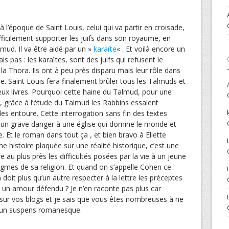
à l’époque de Saint Louis, celui qui va partir en croisade,
fficilement supporter les juifs dans son royaume, en
lmud. Il va être aidé par un »
karaïte
« . Et voilà encore un
is pas : les karaïtes, sont des juifs qui refusent le
la Thora. Ils ont à peu près disparu mais leur rôle dans
. Saint Louis fera finalement brûler tous les Talmuds et
ieux livres. Pourquoi cette haine du Talmud, pour une
grâce à l’étude du Talmud les Rabbins essaient
es entoure. Cette interrogation sans fin des textes
 un grave danger à une église qui domine le monde et
. Et le roman dans tout ça , et bien bravo à Eliette
ne histoire plaquée sur une réalité historique, c’est une
 au plus près les difficultés posées par la vie à un jeune
dogmes de sa religion. Et quand on s’appelle Cohen ce
 doit plus qu’un autre respecter à la lettre les préceptes
 un amour défendu ? Je n’en raconte pas plus car
 sur vos blogs et je sais que vous êtes nombreuses à ne
 un suspens romanesque.