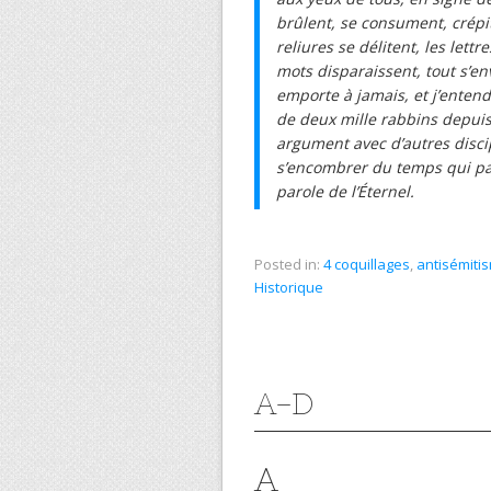
brûlent, se consument, crépite
reliures se délitent, les lettr
mots disparaissent, tout s’env
emporte à jamais, et j’enten
de deux mille rabbins depuis 
argument avec d’autres discipl
s’encombrer du temps qui pass
parole de l’Éternel.
Posted in:
4 coquillages
,
antisémiti
Historique
A-D
A