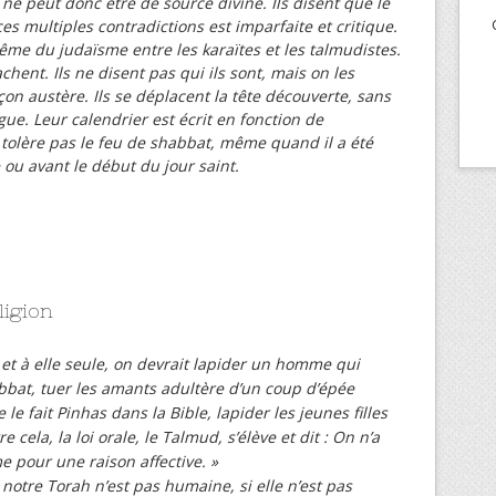
e ne peut donc être de source divine. Ils disent que le
es multiples contradictions est imparfaite et critique.
ême du judaïsme entre les karaïtes et les talmudistes.
chent. Ils ne disent pas qui ils sont, mais on les
çon austère. Ils se déplacent la tête découverte, sans
ue. Leur calendrier est écrit en fonction de
ne tolère pas le feu de shabbat, même quand il a été
ou avant le début du jour saint.
ligion
h et à elle seule, on devrait lapider un homme qui
bbat, tuer les amants adultère d’un coup d’épée
e fait Pinhas dans la Bible, lapider les jeunes filles
 cela, la loi orale, le Talmud, s’élève et dit : On n’a
e pour une raison affective. »
si notre Torah n’est pas humaine, si elle n’est pas