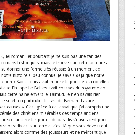
Quel roman ! et pourtant je ne suis pas une fan des
romans historiques. mais je trouve que cette auteure a
su donner une forme très réussie à un moment de
notre histoire si peu connue. Je savais déjà que notre
« bon » Saint Louis avait imposé le port de « la rouelle »
ssi que Philippe Le Bel les avait chassés du royaume en
Mais cette haine envers le Talmud, je n’en savais rien.
le sujet, en particulier le livre de Bernard Lazare
ses causes ». C’est grâce à cet essai que j’ai compris une
scérale des chrétiens misérables des temps anciens.
heureux sur terre les portes du paradis s’ouvriraient pour
otre paradis est sur terre et c’est là que vous devez tout
raissent alors comme des jouisseurs et ne méritent que