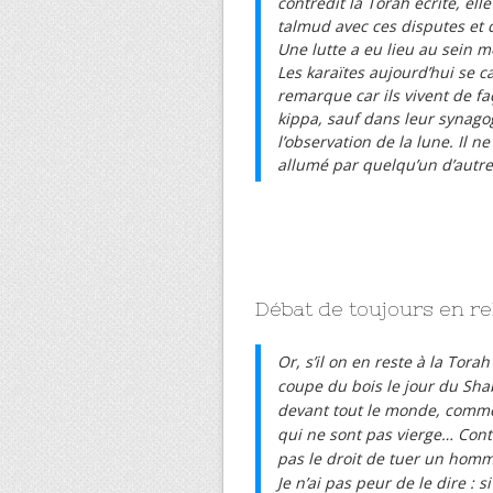
contredit la Torah écrite, ell
talmud avec ces disputes et c
Une lutte a eu lieu au sein m
Les karaïtes aujourd’hui se ca
remarque car ils vivent de fa
kippa, sauf dans leur synagog
l’observation de la lune. Il 
allumé par quelqu’un d’autre 
Débat de toujours en re
Or, s’il on en reste à la Tora
coupe du bois le jour du Sha
devant tout le monde, comme l
qui ne sont pas vierge… Contre
pas le droit de tuer un homm
Je n’ai pas peur de le dire : 