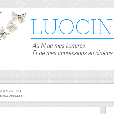
 Abecassis
Eliette Abecassis