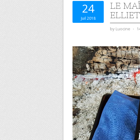
LE MA
24
ELLIE
Juil 2018
by
Luocine
⋅
1