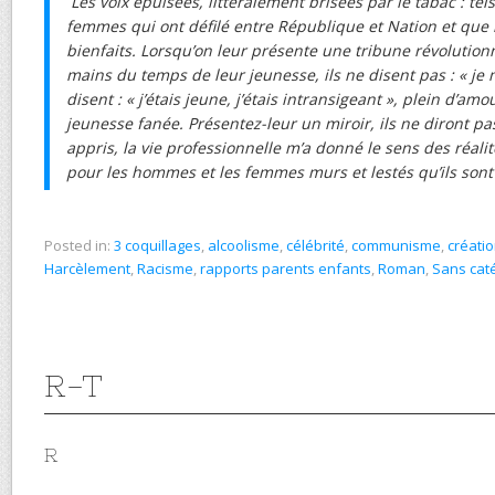
Les voix épuisées, littéralement brisées par le tabac : te
femmes qui ont défilé entre République et Nation et que 
bienfaits. Lorsqu’on leur présente une tribune révolution
mains du temps de leur jeunesse, ils ne disent pas : « je 
disent : « j’étais jeune, j’étais intransigeant », plein d’am
jeunesse fanée. Présentez-leur un miroir, ils ne diront pas : 
appris, la vie professionnelle m’a donné le sens des réalit
pour les hommes et les femmes murs et lestés qu’ils son
Posted in:
3 coquillages
,
alcoolisme
,
célébrité
,
communisme
,
créatio
Harcèlement
,
Racisme
,
rapports parents enfants
,
Roman
,
Sans cat
R-T
R