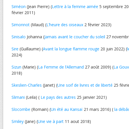
Siméon
(Jean Pierre) (
Lettre à la femme aimée
5 septembre 200
février 2011)
Simonnot
(Maud) (
L’heure des oiseaux
2 février 2023)
Sinisalo
Johanna (
Jamais avant le coucher du soleil
27 novembr
Sire
(Guillaume) (
Avant la longue flamme rouge
20 juin 2022) (
l
2024)
Sizun
(Marie) (
La Femme de l’Allemand
27 août 2009) (
La Gouv
2018)
Skeslien-Charles
(Janet) (
Une soif de livres et de liberté
25 févri
Slimani
(Leila) (
Le pays des autres
25 janvier 2021)
Slocombe
(Romain) (
Un été au Kansaï
21 mars 2016) (
la débâ
Smiley
(Jane) (
Une vie à part
11 aout 2018)