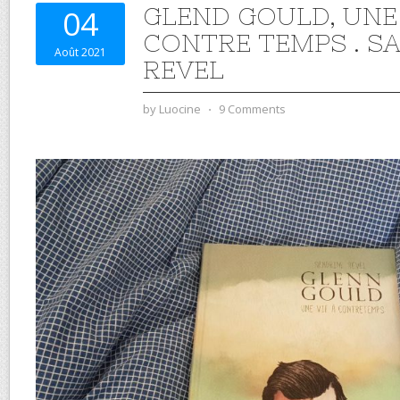
GLEND GOULD, UNE 
04
CONTRE TEMPS . S
Août 2021
REVEL
by
Luocine
⋅
9 Comments