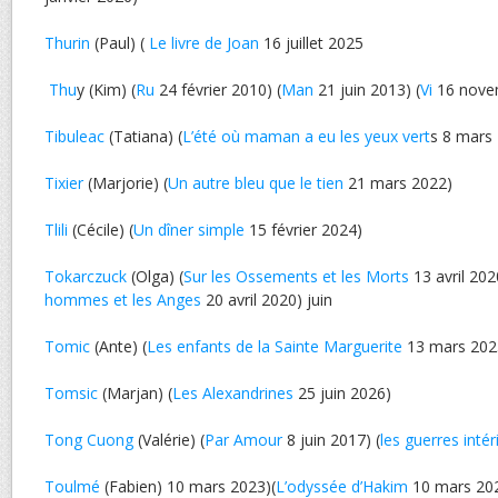
Thurin
(Paul) (
Le livre de Joan
16 juillet 2025
Thu
y (Kim) (
Ru
24 février 2010) (
Man
21 juin 2013) (
Vi
16 nove
Tibuleac
(Tatiana) (
L’été où maman a eu les yeux vert
s 8 mars
Tixier
(Marjorie) (
Un autre bleu que le tien
21 mars 2022)
Tlili
(Cécile) (
Un dîner simple
15 février 2024)
Tokarczuck
(Olga) (
Sur les Ossements et les Morts
13 avril 202
hommes et les Anges
20 avril 2020) juin
Tomic
(Ante) (
Les enfants de la Sainte Marguerite
13 mars 202
Tomsic
(Marjan) (
Les Alexandrines
25 juin 2026)
Tong Cuong
(Valérie) (
Par Amour
8 juin 2017) (
les guerres intér
Toulmé
(Fabien) 10 mars 2023)(
L’odyssée d’Hakim
10 mars 20