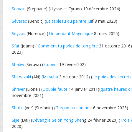
Servain
(Stéphane) (Ulysse et Cyrano 19 décembre 2024)
Séverac
(Benoït) (
Le tableau du peintre jui
f 8 mai 2023)
Seyvos
(Florence) (
Un perdant Magnifique
8 mars 2025)
Sfar
(Joann) (
Comment tu parles de ton père
31 octobre 2016)
2023)
Shalev
(Seruya) (
Stupeur
19 février202)
Shimazaki
(Aki) (
Mitsuba
3 octobre 2012) (
Le poids des secrets
Shriver
(Lionel) (
Double faute
14 janvier 2011)(
quatre heures di
novembre 2021)
Shulte
(vor) (Stefanie) (
Garçon au coq noir
6 novembre 2023)
Sijie
(Dai) (
L’évangile Selon Yong She
ng 24 février 2020) (
Trois 
2020)