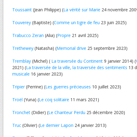
Toussaint
(Jean Philippe) (
La vérité sur Marie
24 novembre 200
Touverey
(Baptiste) (
Comme un tigre de feu
23 juin 2025)
Trabucco Zeran
(Alia) (
Propre
21 avril 2025)
Trethewey
(Natasha) (
Memorial drive
25 septembre 2023)
Tremblay
(Michel) (
La traversée du Continent
9 janvier 2014) (
2021) (
La traversée de la ville, la traversée des sentiments
13 d
musicale
16 janvier 2023)
Tripier
(Perrine) (
Les guerres précieuses
10 juillet 2023)
Troël
(Yuna) (
Le coq solitaire
11 mars 2021)
Tronchet
(Didier) (
Le Chanteur Perdu
25 décembre 2020)
Truc
(Olivier) (
Le dernier Lapon
24 janvier 2013)