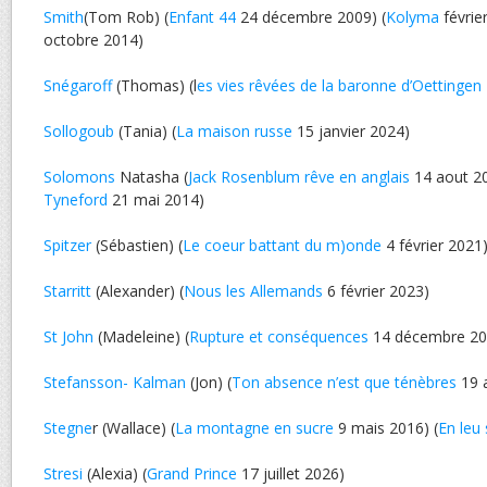
Smith
(Tom Rob) (
Enfant 44
24 décembre 2009) (
Kolyma
févrie
octobre 2014)
Snégaroff
(Thomas) (l
es vies rêvées de la baronne d’Oettingen
Sollogoub
(Tania) (
La maison russe
15 janvier 2024)
Solomons
Natasha (
Jack Rosenblum rêve en anglais
14 aout 20
Tyneford
21 mai 2014)
Spitzer
(Sébastien) (
Le coeur battant du m)onde
4 février 2021
Starritt
(Alexander) (
Nous les Allemands
6 février 2023)
St John
(Madeleine) (
Rupture et conséquences
14 décembre 20
Stefansson- Kalman
(Jon) (
Ton absence n’est que ténèbres
19 
Stegne
r (Wallace) (
La montagne en sucre
9 mais 2016) (
En leu 
Stresi
(Alexia) (
Grand Prince
17 juillet 2026)