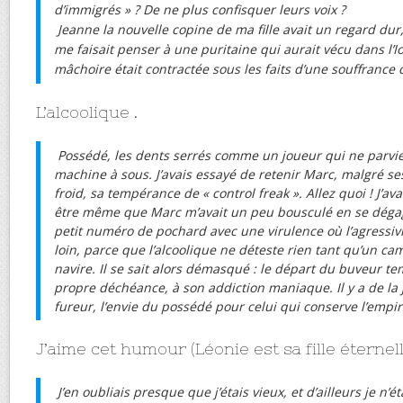
d’immigrés » ? De ne plus confisquer leurs voix ?
Jeanne la nouvelle copine de ma fille avait un regard dur,
me faisait penser à une puritaine qui aurait vécu dans l’I
mâchoire était contractée sous les faits d’une souffrance 
L’alcoolique .
Possédé, les dents serrés comme un joueur qui ne parvie
machine à sous. J’avais essayé de retenir Marc, malgré se
froid, sa tempérance de « control freak ». Allez quoi ! J’av
être même que Marc m’avait un peu bousculé en se dégage
petit numéro de pochard avec une virulence où l’agressivit
loin, parce que l’alcoolique ne déteste rien tant qu’un ca
navire. Il se sait alors démasqué : le départ du buveur te
propre déchéance, à son addiction maniaque. Il y a de la 
fureur, l’envie du possédé pour celui qui conserve l’empi
J’aime cet humour (Léonie est sa fille éternell
J’en oubliais presque que j’étais vieux, et d’ailleurs je n’ét