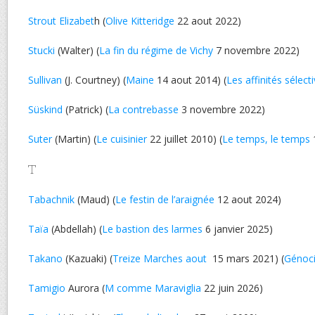
Strout Elizabet
h (
Olive Kitteridge
22 aout 2022)
Stucki
(Walter) (
La fin du régime de Vichy
7 novembre 2022)
Sullivan
(J. Courtney) (
Maine
14 aout 2014) (
Les affinités sélect
Süskind
(Patrick) (
La contrebasse
3 novembre 2022)
Suter
(Martin) (
Le cuisinier
22 juillet 2010) (
Le temps, le temps
T
Tabachnik
(Maud) (
Le festin de l’araignée
12 aout 2024)
Taïa
(Abdellah) (
Le bastion des larmes
6 janvier 2025)
Takano
(Kazuaki) (
Treize Marches aout
15 mars 2021) (
Génoci
Tamigio
Aurora (
M comme Maraviglia
22 juin 2026)