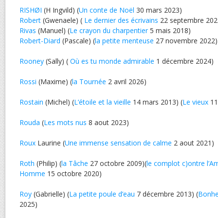
RISHØI
(H Ingvild) (
Un conte de Noël
30 mars 2023)
Robert
(Gwenaele) (
Le dernier des écrivains
22 septembre 202
Rivas
(Manuel) (
Le crayon du charpentier
5 mais 2018)
Robert-Diard
(Pascale) (
la petite menteuse
27 novembre 2022)
Rooney
(Sally) (
Où es tu monde admirable
1 décembre 2024)
Rossi
(Maxime) (
la Tournée
2 avril 2026)
Rostain
(Michel) (
L’étoile et la vieille
14 mars 2013) (
Le vieux
11 
Rouda
(
Les mots nus
8 aout 2023)
Roux
Laurine (
Une immense sensation de calme
2 aout 2021)
Roth
(Philip) (
la Tâche
27 octobre 2009)(
le complot c)ontre l’A
Homme
15 octobre 2020)
Roy
(Gabrielle) (
La petite poule d’eau
7 décembre 2013) (
Bonhe
2025)