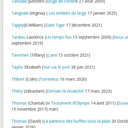
Tanizak
i (Junichiro (
Eloge de l’ombr
e 27 aout 2009)
Tangvald
(Virginia) (
Les enfants du large
17 janvier 2025)
Tapply
(G.William) (
Dark Tiger
17 décembre 2021)
Tardieu
Laurence (
Un temps fou
13 sep)tembre 2009) (
Nous au
septembre 2019)
Tavernier
(Tiffany) (
L’ami
15 octobre 2021)
Taylor
Elizabeth (
Vue sur le port
28 juin 2021)
Thibert
(Colin) (
Torrentius
16 mars 2020)
Thiéry
(Sébastien) (
Demain la revanche
17 mars 2023)
Thomas
(Chantal) (
le Testament d’Olympe
14 avril 2011) (
Souve
15 novembre 2017) mars
Thomas
(David) (
La patience des buffles sous la pluie
20 Octob
janvier 2026)