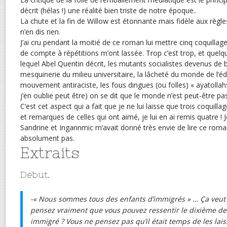
décrit (hélas !) une réalité bien triste de notre époque..
La chute et la fin de Willow est étonnante mais fidèle aux règle
n’en dis rien.
J’ai cru pendant la moitié de ce roman lui mettre cinq coquillag
de compte à répétitions m’ont lassée. Trop c’est trop, et quelqu
lequel Abel Quentin décrit, les mutants socialistes devenus de 
mesquinerie du milieu universitaire, la lâcheté du monde de l’éd
mouvement antiraciste, les fous dingues (ou folles) « ayatollah
j’en oublie peut être) on se dit que le monde n’est peut-être pas
C’est cet aspect qui a fait que je ne lui laisse que trois coquilla
et remarques de celles qui ont aimé, je lui en ai remis quatre ! Je
Sandrine et Ingannmic m’avait donné très envie de lire ce roma
absolument pas.
Extraits
Début.
-« Nous sommes tous des enfants d’immigrés » … Ça veut d
pensez vraiment que vous pouvez ressentir le dixième de
immigré ? Vous ne pensez pas qu’il était temps de les lais