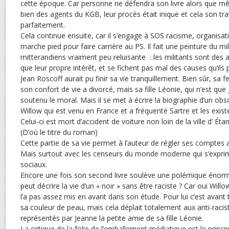
cette époque. Car personne ne défendra son livre alors que mê
bien des agents du KGB, leur procès était inique et cela son tra
parfaitement.
Cela continue ensuite, car il s’engage à SOS racisme, organisa
marche pied pour faire carrière au PS. Il fait une peinture du mil
mitterandiens vraiment peu reluisante : les militants sont des a
que leur propre intérêt, et se fichent pas mal des causes qu’ils
Jean Roscoff aurait pu finir sa vie tranquillement. Bien sûr, sa 
son confort de vie a divorcé, mais sa fille Léonie, qui n’est que g
soutenu le moral. Mais il se met à écrire la biographie d’un ob
Willow qui est venu en France et a fréquenté Sartre et les existe
Celui-ci est mort d’accident de voiture non loin de la ville d’ Étam
(D’où le titre du roman)
Cette partie de sa vie permet à l’auteur de régler ses comptes 
Mais surtout avec les censeurs du monde moderne qui s’expri
sociaux.
Encore une fois son second livre soulève une polémique énorme
peut décrire la vie d’un « noir » sans être raciste ? Car oui Willo
l’a pas assez mis en avant dans son étude. Pour lui c’est avan
sa couleur de peau, mais cela déplait totalement aux anti-raci
représentés par Jeanne la petite amie de sa fille Léonie.
La critique de la folie de l’emballement médiatique est le princ