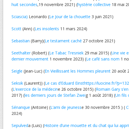
huit secondes
,19 novembre 2021) (
hystérie collective
18 mai 2
Sciascia)
Leonardo (
Le Jour de la chouette
3 juin 2021)
Scott
(Ann) (
Les insolents
11 mars 2024)
Sebastian
(Barry)(
Le testament caché
27 octobre 2021)
Seethalter
(Robert) (
Le Tabac Tresniek
29 mai 2015) (
Une vie e
dernier mouvement
1 novembre 2023) (
Le café sans nom
1 no
Seigle
(Jean-Luc) (
En Vieillissant les Hommes pleurent
20 août 
Seksik
(Laurent)) (
Le cas d’Eduard Einsthttps://luocine.fr/?p=13
(
L’exercice de la médecin
e 26 octobre 2015) (
Romain Gary s’en
2017) (
les derniers jours de Stefan Zwei
g 1 août 2018) (
Un fils
Sénanque
(Antoine) (
L’ami de jeuness
e 30 novembre 2015 ) (
C
2024)
Sepulved
a (Luis) (
Histoire d’une mouette et du chat qui lui appri