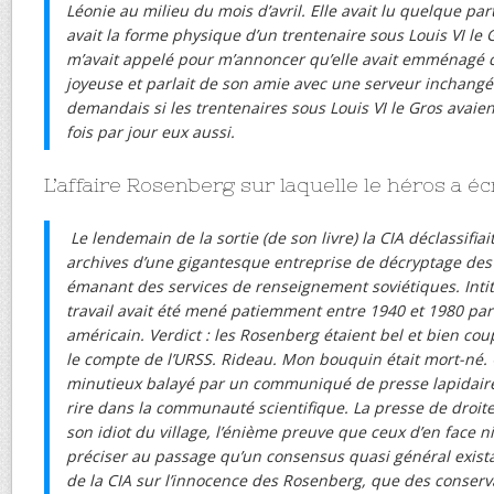
Léonie au milieu du mois d’avril. Elle avait lu quelque pa
avait la forme physique d’un trentenaire sous Louis VI le Gr
m’avait appelé pour m’annoncer qu’elle avait emménagé ch
joyeuse et parlait de son amie avec une serveur inchangé
demandais si les trentenaires sous Louis VI le Gros avaie
fois par jour eux aussi.
L’affaire Rosenberg sur laquelle le héros a écr
Le lendemain de la sortie (de son livre) la CIA déclassifiai
archives d’une gigantesque entreprise de décryptage de
émanant des services de renseignement soviétiques. Intit
travail avait été mené patiemment entre 1940 et 1980 par
américain. Verdict : les Rosenberg étaient bel et bien co
le compte de l’URSS. Rideau. Mon bouquin était mort-né.
minutieux balayé par un communiqué de presse lapidaire,
rire dans la communauté scientifique. La presse de droite a
son idiot du village, l’énième preuve que ceux d’en face ni
préciser au passage qu’un consensus quasi général existai
de la CIA sur l’innocence des Rosenberg, que des conse