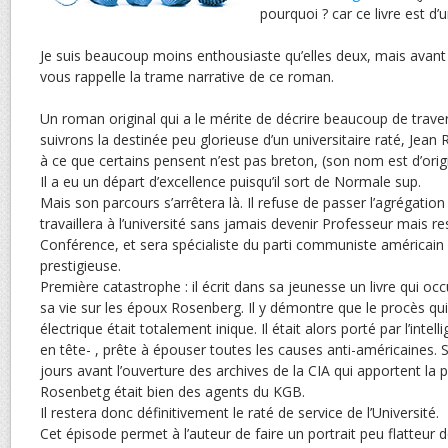
pourquoi ? car ce livre est d’u
Je suis beaucoup moins enthousiaste qu’elles deux, mais avant 
vous rappelle la trame narrative de ce roman.
Un roman original qui a le mérite de décrire beaucoup de trave
suivrons la destinée peu glorieuse d’un universitaire raté, Jean
à ce que certains pensent n’est pas breton, (son nom est d’orig
Il a eu un départ d’excellence puisqu’il sort de Normale sup.
Mais son parcours s’arrêtera là. Il refuse de passer l’agrégation e
travaillera à l’université sans jamais devenir Professeur mais r
Conférence, et sera spécialiste du parti communiste américain 
prestigieuse.
Première catastrophe : il écrit dans sa jeunesse un livre qui o
sa vie sur les époux Rosenberg. Il y démontre que le procès qui 
électrique était totalement inique. Il était alors porté par l’intell
en tête- , prête à épouser toutes les causes anti-américaines. S
jours avant l’ouverture des archives de la CIA qui apportent la p
Rosenbetg était bien des agents du KGB.
Il restera donc définitivement le raté de service de l’Université.
Cet épisode permet à l’auteur de faire un portrait peu flatteur d