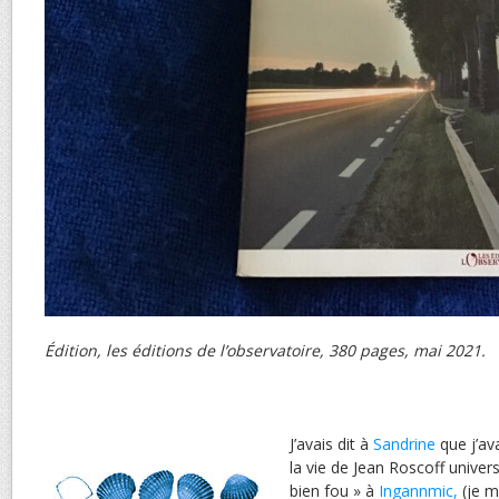
Édition, les éditions de l’observatoire, 380 pages, mai 2021.
J’avais dit à
Sandrine
que j’av
la vie de Jean Roscoff universi
bien fou » à
Ingannmic,
(je 