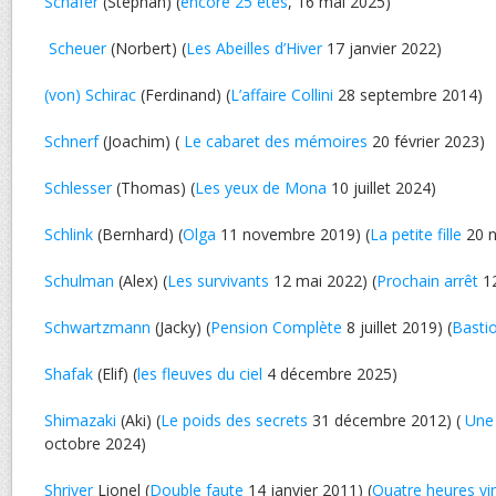
Schäfer
(Stephan) (
encore 25 étés
, 16 mai 2025)
Scheuer
(Norbert) (
Les Abeilles d’Hiver
17 janvier 2022)
(von) Schirac
(Ferdinand) (
L’affaire Collini
28 septembre 2014)
Schnerf
(Joachim) (
Le cabaret des mémoires
20 février 2023)
Schlesser
(Thomas) (
Les yeux de Mona
10 juillet 2024)
Schlink
(Bernhard) (
Olga
11 novembre 2019) (
La petite fille
20 n
Schulman
(Alex) (
Les survivants
12 mai 2022) (
Prochain arrêt
12
Schwartzmann
(Jacky) (
Pension Complète
8 juillet 2019) (
Basti
Shafak
(Elif) (
les fleuves du ciel
4 décembre 2025)
Shimazaki
(Aki) (
Le poids des secrets
31 décembre 2012) (
Une 
octobre 2024)
Shriver
Lionel (
Double faute
14 janvier 2011) (
Quatre heures vi