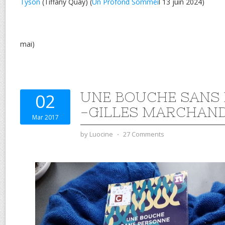
Tyson
(Tiffany Quay) (
Un Profond Sommei
l 13 juin 2024)
mai)
UNE BOUCHE SANS
02
-GILLES MARCHAN
Mar 2017
by
Luocine
⋅
27 Comments