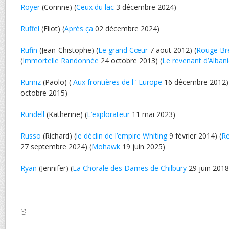
Royer
(Corinne) (
Ceux du lac
3 décembre 2024)
Ruffel
(Eliot) (
Après ça
02 décembre 2024)
Rufin
(Jean-Chistophe) (
Le grand Cœur
7 aout 2012) (
Rouge Bré
(
Immortelle Randonnée
24 octobre 2013) (
Le revenant d’Alban
Rumiz
(Paolo) (
Aux frontières de l ‘ Europe
16 décembre 2012)
octobre 2015)
Rundell
(Katherine) (
L’explorateur
11 mai 2023)
Russo
(Richard) (
le déclin de l’empire Whiting
9 février 2014) (
Re
27 septembre 2024) (
Mohawk
19 juin 2025)
Ryan
(Jennifer) (
La Chorale des Dames de Chilbury
29 juin 2018
S