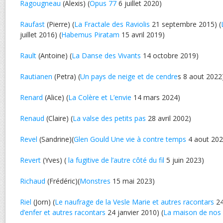
Ragougneau
(Alexis) (
Opus 77
6 juillet 2020)
Raufast
(Pierre) (
La Fractale des Raviolis
21 septembre 2015) (
juillet 2016) (
Habemus Piratam
15 avril 2019)
Rault
(Antoine) (
La Danse des Vivants
14 octobre 2019)
Rautianen
(Petra) (
Un pays de neige et de cendre
s 8 aout 2022
Renard
(Alice) (
La Colère et L’envie
14 mars 2024)
Renaud
(Claire) (
La valse des petits pas
28 avril 2002)
Revel
(Sandrine)(
Glen Gould Une vie à contre temps
4 aout 202
Revert
(Yves) (
la fugitive de l’autre côté du fil
5 juin 2023)
Richaud
(Frédéric)(
Monstres
15 mai 2023)
Riel
(Jorn) (
Le naufrage de la Vesle Marie et autres racontars
24
d’enfer et autres racontars
24 janvier 2010) (
La maison de nos