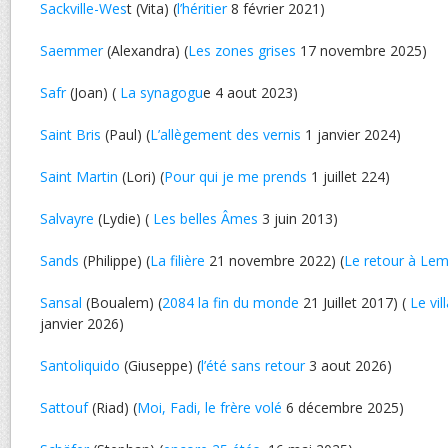
Sackville-Wes
t (Vita) (
l’héritier
8 février 2021)
Saemmer
(Alexandra) (
Les zones grises
17 novembre 2025)
Safr
(Joan) (
La synagogu
e 4 aout 2023)
Saint Bris
(Paul) (
L’allègement des vernis
1 janvier 2024)
Saint Martin
(Lori) (
Pour qui je me prends
1 juillet 224)
Salvayre
(Lydie) (
Les belles Âmes
3 juin 2013)
Sands
(Philippe) (
La filière
21 novembre 2022) (
Le retour à Le
Sansal
(Boualem) (
2084 la fin du monde
21 Juillet 2017) (
Le vil
janvier 2026)
Santoliquido
(Giuseppe) (
l’été sans retour
3 aout 2026)
Sattouf
(Riad) (
Moi, Fadi, le frère volé
6 décembre 2025)