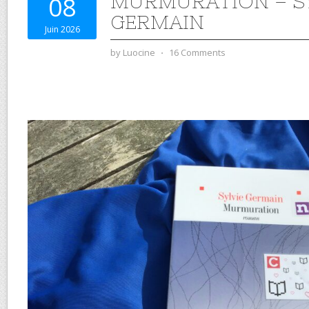
MURMURATION – SY
08
GERMAIN
Juin 2026
by
Luocine
⋅
16 Comments