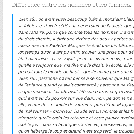
Différence entre les hommes et les femmes.
Bien sûr, on avait aussi beaucoup blâmé, monsieur Clau
sa faiblesse, d’avoir cédé à la perversion de Paulette que
dans l’affaire, parce que comme tous les hommes, il avait 
du droit chemin, il était une victime des deux « petites sa
mieux née que Paulette, Marguerite était une pimbêche 
longtemps qu’on avait pu enfin trouver une prise pour d
était mauvaise – ça se voyait, je ne disais rien mais, à son
qu’elle a toujours eue, ma fille me le disait, à l’école, elle 
prenait tout le monde de haut – quelle honte pour une fam
Bien sûr, personne n’avait pensé à se souvenir que Margue
de l’enfance quand ça avait commencé ; personne ne s’éta
ce que monsieur Claude avait été son patron et qu’il avait 
qu’il avait eu du pouvoir sur elle deux, non, personne n’a s
elle, venue de sa famille de vauriens, puis c’était Margue
de mal tourner – monsieur Claude est un homme et les 
n’importe quelle catin les retourne et cette pauvre madam
tout le jour dans sa boutique n’a rien vu, pensez-vous, on 
qu’on héberge le loup et quand il est trop tard, le troupe