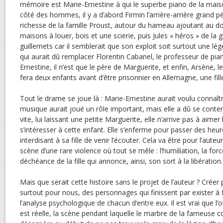
mémoire est Marie-Ernestine à qui le superbe piano de la maiso
côté des hommes, il y a d’abord Firmin l’arrière-arrière grand pè
richesse de la famille Proust, autour du hameau ajoutant au do
maisons à louer, bois et une scierie, puis Jules « héros » de la 
guillemets car il semblerait que son exploit soit surtout une lége
qui aurait dû remplacer Florentin Cabanel, le professeur de pi
Ernestine, il n’est que le père de Marguerite, et enfin, Arsène, l
fera deux enfants avant d’être prisonnier en Allemagne, une fille
Tout le drame se joue là : Marie-Ernestine aurait voulu connaîtr
musique aurait joué un rôle important, mais elle a dû se conten
vite, lui laissant une petite Marguerite, elle n’arrive pas à aimer 
s’intéresser à cette enfant. Elle s’enferme pour passer des heu
interdisant à sa fille de venir l’écouter. Cela va être pour l’auteu
scène d’une rare violence où tout se mêle : l’humiliation, la force
déchéance de la fille qui annonce, ainsi, son sort à la libération.
Mais que serait cette histoire sans le projet de l’auteur ? Créer
surtout pour nous, des personnages qui finissent par exister à
l’analyse psychologique de chacun d’entre eux. Il est vrai que l’
est réelle, la scène pendant laquelle le marbre de la fameuse 