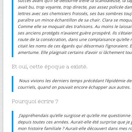
succès avant qu’il se détourne d’elle la scandaleuse, la ta
avait bu, trop voyante, trop directe, pas assez policée da
lettres avec ses chemisiers froissés, ses bas sombres toujo
paraître un mince échantillon de sa chair. Clara se moqu
Comme elle se moquait des trahisons. Au moins le laissait-e
ses anciens protégés n’avaient guère prospéré. Ils s’étaie
route de la consécration, dans une complaisance qu’elle mé
citait les noms de ces égarés qui désormais l’ignoraient. El
amertume. Elle plaignait certains d’avoir si lâchement tour
Et oui, cette époque a existé.
Nous vivions les derniers temps précédant l’épidémie de
courriels, quand on pouvait encore échapper aux autres.
Pourquoi écrire ?
J’appréhendais qu’elle surgisse et qu’elle me questionne s
depuis toutes ces années. Aurait-elle été surprise que je
mon histoire familiale ? Aurait-elle découvert dans mes r