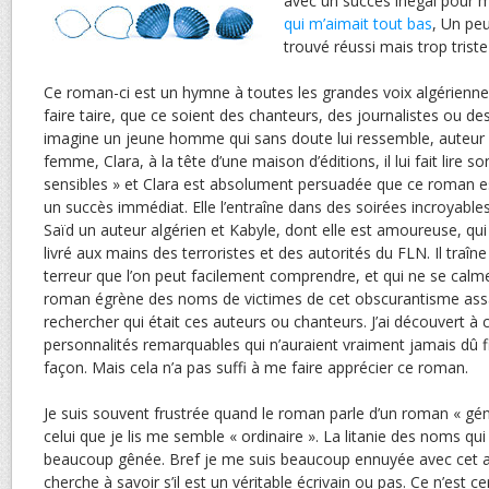
avec un succès inégal pour mo
qui m’aimait tout bas
, Un pe
trouvé réussi mais trop trist
Ce roman-ci est un hymne à toutes les grandes voix algériennes
faire taire, que ce soient des chanteurs, des journalistes ou des
imagine un jeune homme qui sans doute lui ressemble, auteur 
femme, Clara, à la tête d’une maison d’éditions, il lui fait lire so
sensibles » et Clara est absolument persuadée que ce roman es
un succès immédiat. Elle l’entraîne dans des soirées incroyab
Saïd un auteur algérien et Kabyle, dont elle est amoureuse, qui
livré aux mains des terroristes et des autorités du FLN. Il traîn
terreur que l’on peut facilement comprendre, et qui ne se calme
roman égrène des noms de victimes de cet obscurantisme assas
rechercher qui était ces auteurs ou chanteurs. J’ai découvert à
personnalités remarquables qui n’auraient vraiment jamais dû f
façon. Mais cela n’a pas suffi à me faire apprécier ce roman.
Je suis souvent frustrée quand le roman parle d’un roman « gén
celui que je lis me semble « ordinaire ». La litanie des noms qui
beaucoup gênée. Bref je me suis beaucoup ennuyée avec cet a
cherche à savoir s’il est un véritable écrivain ou pas. Ce n’est 