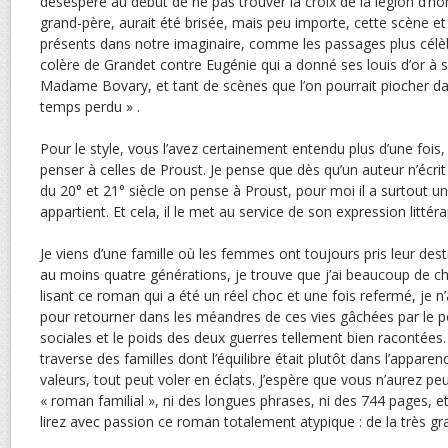
désespère au début de ne pas trouver la croix de la légion d’ho
grand-père, aurait été brisée, mais peu importe, cette scène e
présents dans notre imaginaire, comme les passages plus célèbre
colère de Grandet contre Eugénie qui a donné ses louis d’or à s
Madame Bovary, et tant de scènes que l’on pourrait piocher da
temps perdu » .
Pour le style, vous l’avez certainement entendu plus d’une fois
penser à celles de Proust. Je pense que dès qu’un auteur n’écrit
du 20° et 21° siècle on pense à Proust, pour moi il a surtout un 
appartient. Et cela, il le met au service de son expression littérai
Je viens d’une famille où les femmes ont toujours pris leur dest
au moins quatre générations, je trouve que j’ai beaucoup de ch
lisant ce roman qui a été un réel choc et une fois refermé, je n’a
pour retourner dans les méandres de ces vies gâchées par le 
sociales et le poids des deux guerres tellement bien racontées
traverse des familles dont l’équilibre était plutôt dans l’appare
valeurs, tout peut voler en éclats. J’espère que vous n’aurez peu
« roman familial », ni des longues phrases, ni des 744 pages,
lirez avec passion ce roman totalement atypique : de la très gra