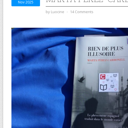
Nov 2025
by
Luocine
⋅
14 Comments