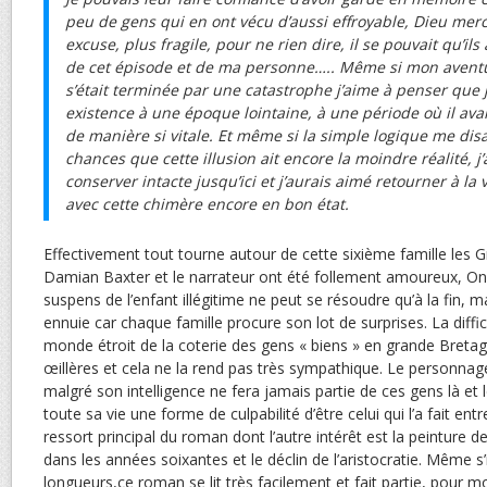
peu de gens qui en ont vécu d’aussi effroyable, Dieu merci
excuse, plus fragile, pour ne rien dire, il se pouvait qu’ils 
de cet épisode et de ma personne….. Même si mon avent
s’était terminée par une catastrophe j’aime à penser que j’
existence à une époque lointaine, à une période où il avai
de manière si vitale. Et même si la simple logique me disai
chances que cette illusion ait encore la moindre réalité, j’
conserver intacte jusqu’ici et j’aurais aimé retourner à la v
avec cette chimère encore en bon état.
Effectivement tout tourne autour de cette sixième famille les
Damian Baxter et le narrateur ont été follement amoureux, On 
suspens de l’enfant illégitime ne peut se résoudre qu’à la fin, 
ennuie car chaque famille procure son lot de surprises. La diffic
monde étroit de la coterie des gens « biens » en grande Bretag
œillères et cela ne la rend pas très sympathique. Le personnag
malgré son intelligence ne fera jamais partie de ces gens là et
toute sa vie une forme de culpabilité d’être celui qui l’a fait en
ressort principal du roman dont l’autre intérêt est la peinture d
dans les années soixantes et le déclin de l’aristocratie. Même s’
longueurs,ce roman se lit très facilement et fait partie, pour m