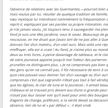
l’absence de relations avec les Guermantes,—pourrait bien a
mais voulue par lui, résulter de quelque tradition de famille
vœu mystique lui interdisant nommément la fréquentation 
reprit-il, expliquant par ses paroles sa propre intonation, no
je n’ai jamais voulu, j’ai toujours tenu à sauvegarder ma pl
fond je suis une tête jacobine, vous le savez. Beaucoup de g
rescousse, on me disait que j’avais tort de ne pas aller à G
donnais l’air d’un malotru, d’un vieil ours. Mais voilà une ré
m’effrayer, elle est si vraie ! Au fond, je n’aime plus au mon
deux ou trois livres, à peine davantage de tableaux, et le cla
de votre jeunesse apporte jusqu’à moi l’odeur des parterres 
prunelles ne distinguent plus. » Je ne comprenais pas bien 
des gens qu’on ne connaît pas, il fût nécessaire de tenir à 
quoi cela pouvait vous donner l’air d’un sauvage ou d’un our
comprenais c’est que Legrandin n’était pas tout à fait véridiq
que les églises, le clair de lune et la jeunesse ; il aimait be
châteaux et se trouvait pris devant eux d’une si grande peur 
n’osait pas leur laisser voir qu’il avait pour amis des bourgeo
d’agents de change, préférant, si la vérité devait se découvri
absence, loin de lui et « par défaut » ; il était snob
.