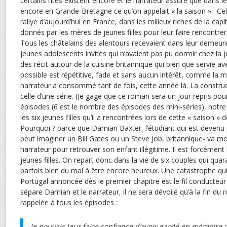
certains rites existent encore et le narrateur assure que dans les
encore en Grande-Bretagne ce qu’on appelait « la saison » . C
rallye d’aujourd’hui en France, dans les milieux riches de la capita
donnés par les mères de jeunes filles pour leur faire rencontrer
Tous les châtelains des alentours recevaient dans leur demeur
jeunes adolescents invités qui n’avaient pas pu dormir chez la j
des récit autour de la cuisine britannique qui bien que servie a
possible est répétitive, fade et sans aucun intérêt, comme la
narrateur a consommé tant de fois, cette année là. La constru
celle d’une série. (Je gage que ce roman sera un jour repris pour 
épisodes (6 est le nombre des épisodes des mini-séries), notre 
les six jeunes filles qu’il a rencontrées lors de cette « saison »
Pourquoi ? parce que Damian Baxter, l’étudiant qui est devenu 
peut imaginer un Bill Gates ou un Steve Job, britannique- va mour
narrateur pour retrouver son enfant illégitime. Il est forcément 
jeunes filles. On repart donc dans la vie de six couples qui quar
parfois bien du mal à être encore heureux. Une catastrophe qui
Portugal annoncée dès le premier chapitre est le fil conducteur 
sépare Damian et le narrateur, il ne sera dévoilé qu’à la fin du
rappelée à tous les épisodes :
Je pouvais leur faire confiance d’avoir gardé en mémoire c