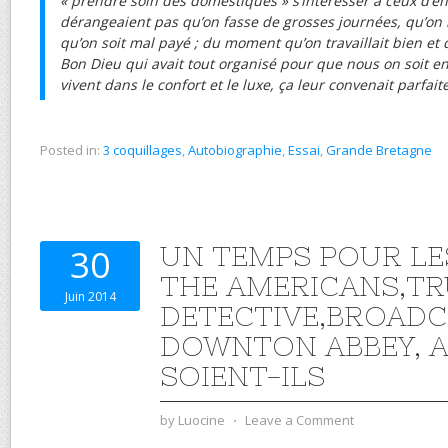
« prendre soin des domestiques » s’intéresser à ceux d’en
dérangeaient pas qu’on fasse de grosses journées, qu’on
qu’on soit mal payé ; du moment qu’on travaillait bien et q
Bon Dieu qui avait tout organisé pour que nous on soit en 
vivent dans le confort et le luxe, ça leur convenait parfai
Posted in:
3 coquillages
,
Autobiographie
,
Essai
,
Grande Bretagne
UN TEMPS POUR LES
30
THE AMERICANS,TR
Juin 2014
DETECTIVE,BROAD
DOWNTON ABBEY, A
SOIENT-ILS
by
Luocine
⋅
Leave a Comment