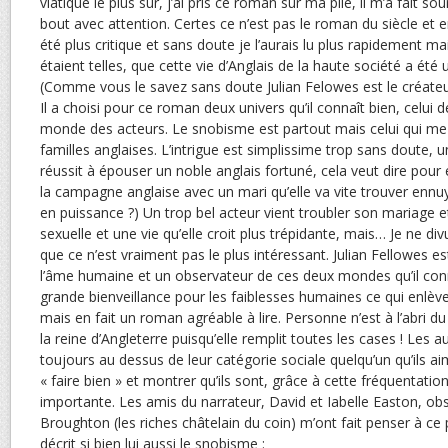
viatique le plus sûr, j’ai pris ce roman sur ma pile, il m’a fait sour
bout avec attention. Certes ce n’est pas le roman du siècle et e
été plus critique et sans doute je l’aurais lu plus rapidement ma
étaient telles, que cette vie d’Anglais de la haute société a été u
(Comme vous le savez sans doute Julian Felowes est le créate
Il a choisi pour ce roman deux univers qu’il connaît bien, celui d
monde des acteurs. Le snobisme est partout mais celui qui me r
familles anglaises. L’intrigue est simplissime trop sans doute,
réussit à épouser un noble anglais fortuné, cela veut dire pou
la campagne anglaise avec un mari qu’elle va vite trouver en
en puissance ?) Un trop bel acteur vient troubler son mariage et
sexuelle et une vie qu’elle croit plus trépidante, mais… Je ne di
que ce n’est vraiment pas le plus intéressant. Julian Fellowes es
l’âme humaine et un observateur de ces deux mondes qu’il connaî
grande bienveillance pour les faiblesses humaines ce qui enlèv
mais en fait un roman agréable à lire. Personne n’est à l’abri d
la reine d’Angleterre puisqu’elle remplit toutes les cases ! Les a
toujours au dessus de leur catégorie sociale quelqu’un qu’ils a
« faire bien » et montrer qu’ils sont, grâce à cette fréquentati
importante. Les amis du narrateur, David et Iabelle Easton, ob
Broughton (les riches châtelain du coin) m’ont fait penser à ce
décrit si bien lui aussi le snobisme :