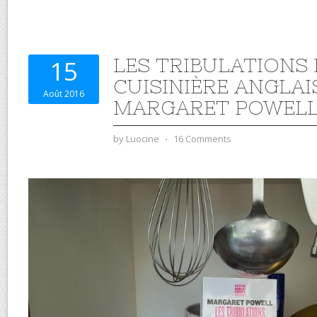
LES TRIBULATIONS 
15
CUISINIÈRE ANGLAI
Août 2016
MARGARET POWEL
by
Luocine
⋅
16 Comments