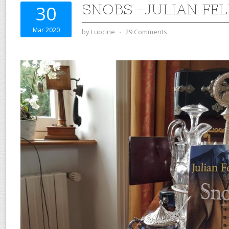
SNOBS -JULIAN FE
30
Mar 2020
by
Luocine
⋅
29 Comments