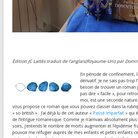
Édition JC Lattès traduit de l’anglais(Royaume-Uni) par Dom
En période de confinement, l
dérivatif. Je ne sais pas trop l
besoin de trouver un roman p
pas dire « facile », pour retro
moi, est une seconde nature.
vous propose ce roman que vous pouvez classer dans la rubriqu
« so british » . J’ai déjà lu de cet auteur «
Passé Imparfait
» qui é
de l’intrigue romanesque. Comme je n’arrivais absolument plus à
soirs, j’entends le nombre de morts augmenter et l’épidémie f
pouvoir me réfugier auprès de mes enfants et petits enfants ce 