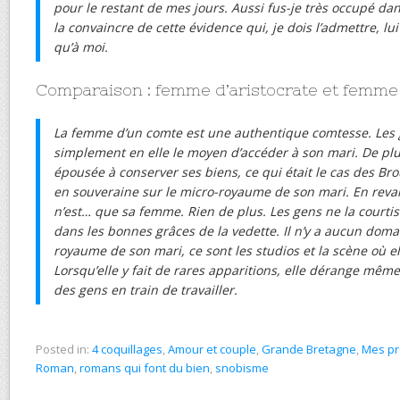
pour le restant de mes jours. Aussi fus-je très occupé dan
la convaincre de cette évidence qui, je dois l’admettre, lu
qu’à moi.
Comparaison : femme d’aristocrate et femme
La femme d’un comte est une authentique comtesse. Les 
simplement en elle le moyen d’accéder à son mari. De plus,
épousée à conserver ses biens, ce qui était le cas des Br
en souveraine sur le micro-royaume de son mari. En reva
n’est… que sa femme. Rien de plus. Les gens ne la courtis
dans les bonnes grâces de la vedette. Il n’y a aucun doma
royaume de son mari, ce sont les studios et la scène où el
Lorsqu’elle y fait de rares apparitions, elle dérange même
des gens en train de travailler.
Posted in:
4 coquillages
,
Amour et couple
,
Grande Bretagne
,
Mes pr
Roman
,
romans qui font du bien
,
snobisme