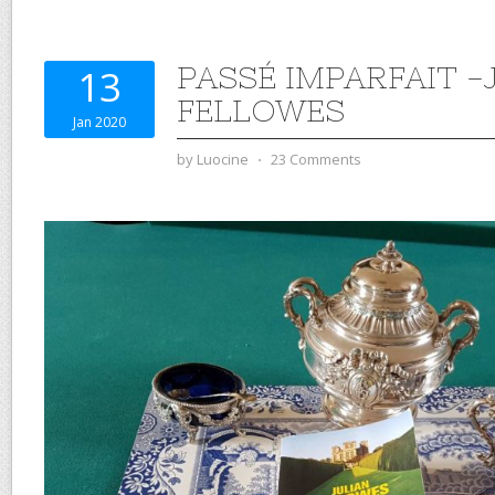
PASSÉ IMPARFAIT -
13
FELLOWES
Jan 2020
by
Luocine
⋅
23 Comments