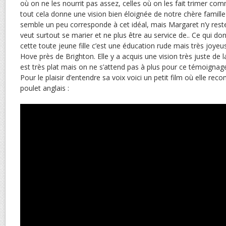
où on ne les nourrit pas assez, celles où on les fait trimer 
tout cela donne une vision bien éloignée de notre chère famille
semble un peu corresponde à cet idéal, mais Margaret n’y rest
veut surtout se marier et ne plus être au service de.. Ce qui do
cette toute jeune fille c’est une éducation rude mais très joye
Hove près de Brighton. Elle y a acquis une vision très juste de la
est très plat mais on ne s’attend pas à plus pour ce témoignage
Pour le plaisir d’entendre sa voix voici un petit film où elle 
poulet anglais :