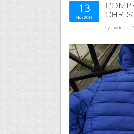
L’OMB
13
CHRIS
Nov 2023
by
Luocine
⋅
1