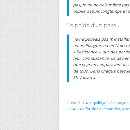
pas, je ne devrais même pas le
oublié depuis longtemps et
Le poids d’un père .
Je ne pouvais pas m’installer
ou en Pologne, ou en Union S
« Résistance », sur des partis
leur connaissance, ils devie
que vi gt ans auparavant ils 
de tous. Dans chaque pays je 
SS Vulcan ».
Posted in:
4 coquillages
,
Allemagne
39-45
,
Les feuilles allemandes
,
Naz