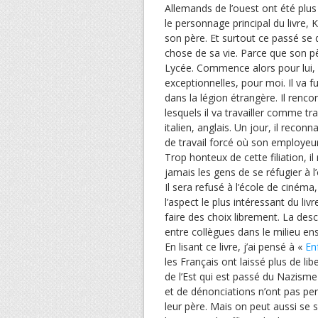
Allemands de l’ouest ont été plus 
le personnage principal du livre
son père. Et surtout ce passé se 
chose de sa vie. Parce que son pèr
Lycée. Commence alors pour lui, 
exceptionnelles, pour moi. Il va f
dans la légion étrangère. Il renco
lesquels il va travailler comme tr
italien, anglais. Un jour, il reco
de travail forcé où son employeur 
Trop honteux de cette filiation, i
jamais les gens de se réfugier à l’
Il sera refusé à l’école de ciném
l’aspect le plus intéressant du l
faire des choix librement. La desc
entre collègues dans le milieu ens
En lisant ce livre, j’ai pensé à «
En
les Français ont laissé plus de li
de l’Est qui est passé du Nazism
et de dénonciations n’ont pas pe
leur père. Mais on peut aussi se s