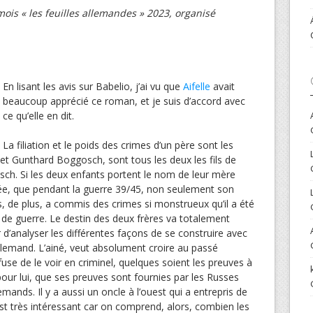
ois « les feuilles allemandes » 2023, organisé
En lisant les avis sur Babelio, j’ai vu que
Aifelle
avait
beaucoup apprécié ce roman, et je suis d’accord avec
ce qu’elle en dit.
La filiation et le poids des crimes d’un père sont les
t Gunthard Boggosch, sont tous les deux les fils de
sch. Si les deux enfants portent le nom de leur mère
fiée, que pendant la guerre 39/45, non seulement son
, de plus, a commis des crimes si monstrueux qu’il a été
 de guerre. Le destin des deux frères va totalement
r d’analyser les différentes façons de se construire avec
llemand. L’ainé, veut absolument croire au passé
refuse de le voir en criminel, quelques soient les preuves à
 pour lui, que ses preuves sont fournies par les Russes
emands. Il y a aussi un oncle à l’ouest qui a entrepris de
 est très intéressant car on comprend, alors, combien les