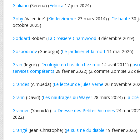
Giuliano
(Serena) (
Félicita
17 juin 2024)
Goby
(Valentine) (
Kinderzimmer
23 mars 2014) (
L’ïle haute
30 j
octobre 2025)
Goddard
Robert (
La Croisière Charnwood
4 décembre 2019)
Gospodinov
(Guéorgui) (
Le jardinier et la mort
11 mai 2026)
Gran
(Iegor) (
L’écologie en bas de chez moi
14 avril 2011) (
Ipso
services compétents
28 février 2022) (Z comme Zombie 22 d
Grandes
(Almueda) (
Le lecteur de Jules Verne
20 novembre 202
Grann
(David) (
Les naufragés du Wager
28 mars 2024) (
La cité
Grannec
(Yannick) (
La Déesse des Petites Victoires
24 mai 2021
2022)
Grangé
(Jean-Christophe) (
Je suis né du diable
19 février 2026)