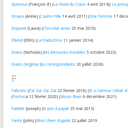
Epenoux
(François d’) (
Le réveil du Cœur
4 avril 2014)(
Le pres
Ernaux
(Annie) (
L’autre Fille
14 avril 2011) (
Une Femme
17 déce
Esquivel
(Laura) (
Chocolat amer
25 mai 2010)
Etkind
(Efim) (
La traductrice
11 janvier 2014)
Evans
(Nicholas) (
les blessures invisibles
5 octobre 2023)
Evans (Virginia)
(
la correspondante
20 juillet 2026)
F
Fabcaro
(
Zaï Zaï Zaï Za
ï 22 février 2016) (
Et si l’amour c’était 
(
Formic
a 12 février 2020) (
Moon River
6 décembre 2021)
Fadelle
(Joseph) (
le prix à paye
r 25 mai 2013)
Fante
(John) (
Mon chien stupide
22 juillet 2019