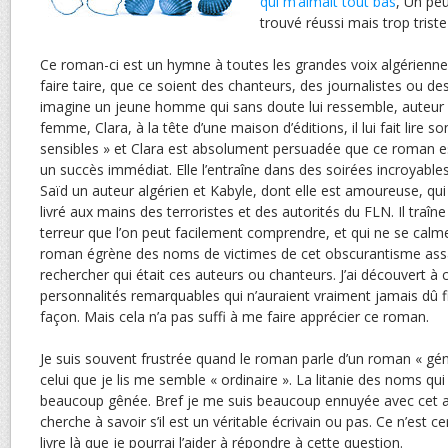
qui m’aimait tout bas
, Un pe
trouvé réussi mais trop trist
Ce roman-ci est un hymne à toutes les grandes voix algériennes
faire taire, que ce soient des chanteurs, des journalistes ou des
imagine un jeune homme qui sans doute lui ressemble, auteur 
femme, Clara, à la tête d’une maison d’éditions, il lui fait lire so
sensibles » et Clara est absolument persuadée que ce roman es
un succès immédiat. Elle l’entraîne dans des soirées incroyab
Saïd un auteur algérien et Kabyle, dont elle est amoureuse, qui
livré aux mains des terroristes et des autorités du FLN. Il traîn
terreur que l’on peut facilement comprendre, et qui ne se calme
roman égrène des noms de victimes de cet obscurantisme assas
rechercher qui était ces auteurs ou chanteurs. J’ai découvert à
personnalités remarquables qui n’auraient vraiment jamais dû f
façon. Mais cela n’a pas suffi à me faire apprécier ce roman.
Je suis souvent frustrée quand le roman parle d’un roman « gén
celui que je lis me semble « ordinaire ». La litanie des noms qui
beaucoup gênée. Bref je me suis beaucoup ennuyée avec cet a
cherche à savoir s’il est un véritable écrivain ou pas. Ce n’est 
livre là que je pourrai l’aider à répondre à cette question.