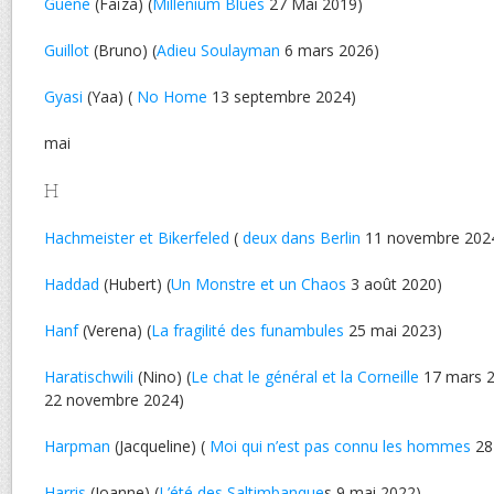
Guene
(Faïza) (
Millénium Blues
27 Mai 2019)
Guillot
(Bruno) (
Adieu Soulayman
6 mars 2026)
Gyasi
(Yaa) (
No Home
13 septembre 2024)
mai
H
Hachmeister et Bikerfeled
(
deux dans Berlin
11 novembre 202
Haddad
(Hubert) (
Un Monstre et un Chaos
3 août 2020)
Hanf
(Verena) (
La fragilité des funambules
25 mai 2023)
Haratischwili
(Nino) (
Le chat le général et la Corneille
17 mars 2
22 novembre 2024)
Harpman
(Jacqueline) (
Moi qui n’est pas connu les hommes
28
Harris
(Joanne) (
L’été des Saltimbanque
s 9 mai 2022)