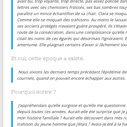
avait bu, trop voyante, trop directe, pas assez policée da
lettres avec ses chemisiers froissés, ses bas sombres toujo
paraître un mince échantillon de sa chair. Clara se moqu
Comme elle se moquait des trahisons. Au moins le laissait-e
ses anciens protégés n’avaient guère prospéré. Ils s’étaie
route de la consécration, dans une complaisance qu’elle mé
citait les noms de ces égarés qui désormais l’ignoraient. El
amertume. Elle plaignait certains d’avoir si lâchement tour
Et oui, cette époque a existé.
Nous vivions les derniers temps précédant l’épidémie de
courriels, quand on pouvait encore échapper aux autres.
Pourquoi écrire ?
J’appréhendais qu’elle surgisse et qu’elle me questionne s
depuis toutes ces années. Aurait-elle été surprise que je
mon histoire familiale ? Aurait-elle découvert dans mes r
trahison du jeune homme que j’étais ? Avais-je été à la h