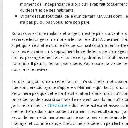
moment de l’indépendance alors qu’il avait fait totalement 
du désert et de ses habitants.
Et par dessus tout cela, celle d’un certain MAMAN dont il es
n’a pas pu ou pas voulu être son père.
Korasakov est une maladie étrange qui est le plus souvent le s
sévère, elle ronge la mémoire à le manière d’un Alzheimer, mai
sujet qui en est atteint, une des personnalités qu’il a rencontr
tous les écrivains qui s’approprient la vie de leurs personnages
moins, passagèrement atteints de ce syndrome. En tout cas cela
Fottorino. Il peut lui l’enfant sans père, s’approprier la vie de 
nous la faire revivre.
Tout le long du roman, cet enfant qui n’a su dire le mot « papa
que son père biologique s’appelle « Maman » qu’il faut prono
s’étonnera pas que cet enfant soit si attaché aux mots qu’il co
on se demande aussi si sa maladie ne vient pas du fait qu’il a d
J’ai lu récemment «
Chevrotine
» du même auteur et assez curi
même thème dans une partie du roman. L’ostréiculteur au grand
seconde femme du narrateur qui ne saura pas aimer Marco le fi
mariage, et comme dans « Chevrotine » le père un peu lâche lais