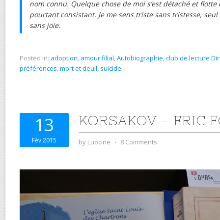
nom connu. Quelque chose de moi s’est détaché et flotte da
pourtant consistant. Je me sens triste sans tristesse, seu
sans joie.
Posted in:
adoption
,
amour filial
,
Autobiographie
,
club de lecture Di
préférences
,
mort et deuil
,
suicide
KORSAKOV – ERIC 
13
Fév 2015
by
Luocine
⋅
8 Comments