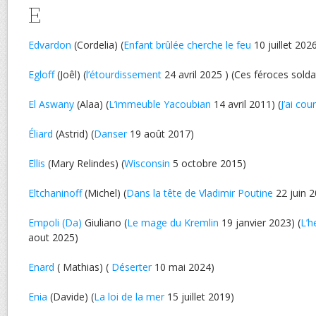
E
Edvardon
(Cordelia) (
Enfant brûlée cherche le feu
10 juillet 202
Egloff
(Joêl) (
l’étourdissement
24 avril 2025 ) (Ces féroces sold
El Aswany
(Alaa) (
L’immeuble Yacoubian
14 avril 2011) (
J’ai cou
Éliard
(Astrid) (
Danser
19 août 2017)
Ellis
(Mary Relindes) (
Wisconsin
5 octobre 2015)
Eltchaninoff
(Michel) (
Dans la tête de Vladimir Poutine
22 juin 
Empoli (Da)
Giuliano (
Le mage du Kremlin
19 janvier 2023) (
L’h
aout 2025)
Enard
( Mathias) (
Déserter
10 mai 2024)
Enia
(Davide) (
La loi de la mer
15 juillet 2019)