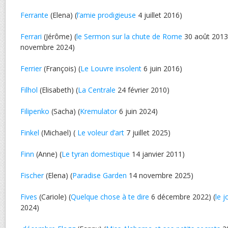
Ferrante
(Elena) (
l’amie prodigieuse
4 juillet 2016)
Ferrari
(Jérôme) (
le Sermon sur la chute de Rome
30 août 2013)
novembre 2024)
Ferrier
(François) (
Le Louvre insolent
6 juin 2016)
Filhol
(Elisabeth) (
La Centrale
24 février 2010)
Filipenko
(Sacha) (
Kremulator
6 juin 2024)
Finkel
(Michael) (
Le voleur d’art
7 juillet 2025)
Finn
(Anne) (
Le tyran domestique
14 janvier 2011)
Fischer
(Elena) (
Paradise Garden
14 novembre 2025)
Fives
(Cariole) (
Quelque chose à te dire
6 décembre 2022) (
le j
2024)