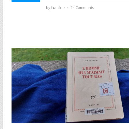
by
Luocine
⋅
14 Comments