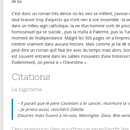
de lui.
C’est donc un roman très dense où les vies se mêlent, j’avoue m
veut brasser trop d’aspects qui n’ont rien à voir ensemble : la 
dans un milieu aigri catholique, la vie d’un homme sorti de pris
homosexuel qui se suicide , puis la mafia à Palerme, puis la Tu
moment de l’indépendance. Malgré les 500 pages on a l’impress
n’entrer vraiment dans aucune histoire. Mais comme je l’ai dit
peut-être un roman qu’il faut lire avec du temps mais alors, bon
est souvent entrainé dans les sables mouvants d’une tristesse te
Évidemment, on pense à « Chevrotine » .
Citations
La bigoterie
– Il paraît que le père Castelain a le cancer, murmure la vie
– Je priera aussi, renchérit Odette.
D’autres mots fusent à mi-voix. Méningite. Zona. Bile vert
L’énumération des souffrance ragaillardit les 