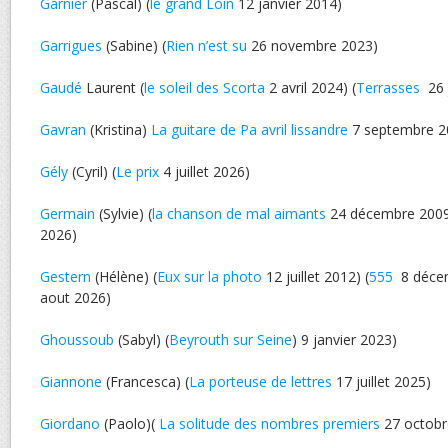
Garnier
(Pascal) (
le grand Loin
12 janvier 2014)
Garrigues
(Sabine) (
Rien n’est su
26 novembre 2023)
Gaudé
Laurent (
le soleil des Scorta
2 avril 2024) (
Terrasses
26 
Gavran
(Kristina)
La guitare de Pa avril lissandre
7 septembre 2
Gély
(Cyril) (
Le prix
4 juillet 2026)
Germain
(Sylvie) (
la chanson de mal aimants
24 décembre 2009 
2026)
Gestern
(Hélène) (
Eux sur la photo
12 juillet 2012) (
555
8 décem
aout 2026)
Ghoussoub
(Sabyl) (
Beyrouth sur Seine
) 9 janvier 2023)
Giannone
(Francesca) (
La porteuse de lettres
17 juillet 2025)
Giordano
(Paolo)(
La solitude des nombres premiers
27 octobr