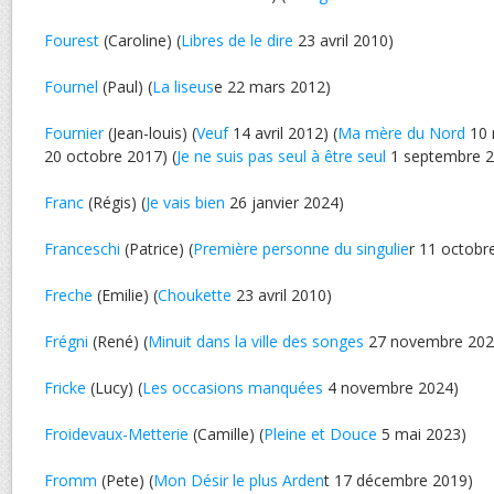
Fourest
(Caroline) (
Libres de le dire
23 avril 2010)
Fournel
(Paul) (
La liseus
e 22 mars 2012)
Fournier
(Jean-louis) (
Veuf
14 avril 2012) (
Ma mère du Nord
10 
20 octobre 2017) (
Je ne suis pas seul à être seul
1 septembre 2
Franc
(Régis) (
Je vais bien
26 janvier 2024)
Franceschi
(Patrice) (
Première personne du singulie
r 11 octobr
Freche
(Emilie) (
Choukette
23 avril 2010)
Frégni
(René) (
Minuit dans la ville des songes
27 novembre 202
Fricke
(Lucy) (
Les occasions manquées
4 novembre 2024)
Froidevaux-Metterie
(Camille) (
Pleine et Douce
5 mai 2023)
Fromm
(Pete) (
Mon Désir le plus Arden
t 17 décembre 2019)