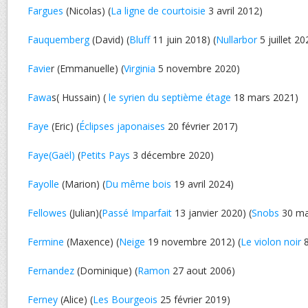
Fargues
(Nicolas) (
La ligne de courtoisie
3 avril 2012)
Fauquemberg
(David) (
Bluff
11 juin 2018) (
Nullarbor
5 juillet 20
Favie
r (Emmanuelle) (
Virginia
5 novembre 2020)
Fawa
s( Hussain) (
le syrien du septième étage
18 mars 2021)
Faye
(Eric) (
Éclipses japonaises
20 février 2017)
Faye(Gaël)
(
Petits Pays
3 décembre 2020)
Fayolle
(Marion) (
Du même bois
19 avril 2024)
Fellowes
(Julian)(
Passé Imparfait
13 janvier 2020) (
Snobs
30 ma
Fermine
(Maxence) (
Neige
19 novembre 2012) (
Le violon noir
8
Fernandez
(Dominique) (
Ramon
27 aout 2006)
Ferney
(Alice) (
Les Bourgeois
25 février 2019)