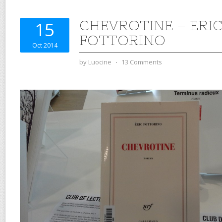
CHEVROTINE – ERI
15
FOTTORINO
Oct 2014
by
Luocine
⋅
13 Comments