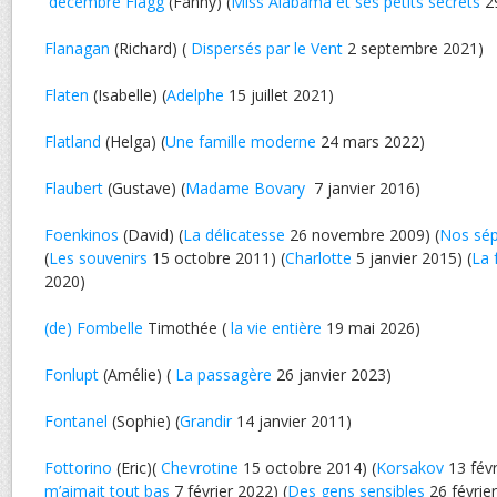
décembre Flagg
(Fanny) (
Miss Alabama et ses petits secrets
29
Flanagan
(Richard) (
Dispersés par le Vent
2 septembre 2021)
Flaten
(Isabelle) (
Adelphe
15 juillet 2021)
Flatland
(Helga) (
Une famille moderne
24 mars 2022)
Flaubert
(Gustave) (
Madame Bovary
7 janvier 2016)
Foenkinos
(David) (
La délicatesse
26 novembre 2009) (
Nos sép
(
Les souvenirs
15 octobre 2011) (
Charlotte
5 janvier 2015) (
La 
2020)
(de) Fombelle
Timothée (
la vie entière
19 mai 2026)
Fonlupt
(Amélie) (
La passagère
26 janvier 2023)
Fontanel
(Sophie) (
Grandir
14 janvier 2011)
Fottorino
(Eric)(
Chevrotine
15 octobre 2014) (
Korsakov
13 févr
m’aimait tout bas
7 février 2022) (
Des gens sensibles
26 févrie