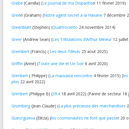
Grebe
(Camilla) (
Le Journal de ma Disparitio
n 11 février 2019)
Gree
n (Graham) (
Notre agent secret à la Havane
7 décembre 2
Greenblatt
(Stephen) (
Quattrocento
24 novembre 2014)
Greer
(Andrew Sean) (
Les Tribulations d’Arthur Mineur
12 juille
Grembert
(Francis) (
Les deux Tilleuls
25 aout 2025)
Griffin
(Anne) (
Toute une Vie et Un Soir
6 avril 2020)
Grimbert
( Philippe) (
La mauvaise rencontre
4 février 2015) (
les
plus
22 avril 2022)
Grimbert
(Philippe B) (
39.4
18 avril 2022) (Panne de secteur 18 j
Grumberg
(Jean-Claude) (
La plus précieuse des marchandises
2
Gueorguieva
(Elitza) (
les cosmonautes ne font que passe
r 20 