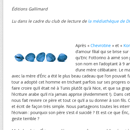
Éditions Gallimard
Lu dans le cadre du club de lecture de
la médiathèque de D
Après «
Chevrotine
» et «
Kor
d’amour filial qui se brise sur
qu’Eric Fottorino à aimé son p
son nom en l’adoptant à 9 ans a
d’une mère célibataire. Le m
avec la mère d’Éric a été le plus beau cadeau que l’on pouvait f
tour a adopté cet homme en trichant parfois sur ses propres origi
faire croire qu’il était né à Tunis plutôt qu’à Nice, et que sa gra
l’écriture arabe qu’il n’a jamais apprise (évidemment !). Dans ce
nous fait revivre ce père et tout ce qu’il a su donner à son fils. 
et écrit de façon très simple. Nous partageons toutes les interr
l’écrivain : pourquoi son père s’est-il suicidé ? Et est-ce que Ér
geste terrible ?