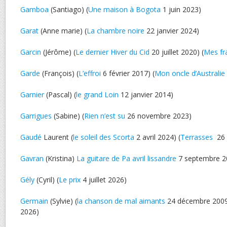
Gamboa
(Santiago) (
Une maison à Bogota
1 juin 2023)
Garat
(Anne marie) (
La chambre noire
22 janvier 2024)
Garcin
(Jérôme) (
Le dernier Hiver du Cid
20 juillet 2020) (
Mes fr
Garde
(François) (
L’effroi
6 février 2017) (
Mon oncle d’Australie
Garnier
(Pascal) (
le grand Loin
12 janvier 2014)
Garrigues
(Sabine) (
Rien n’est su
26 novembre 2023)
Gaudé
Laurent (
le soleil des Scorta
2 avril 2024) (
Terrasses
26 
Gavran
(Kristina)
La guitare de Pa avril lissandre
7 septembre 2
Gély
(Cyril) (
Le prix
4 juillet 2026)
Germain
(Sylvie) (
la chanson de mal aimants
24 décembre 2009 
2026)