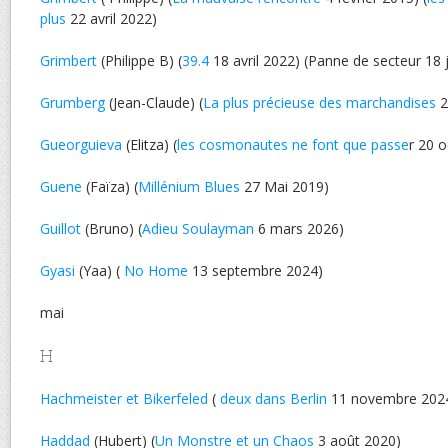
plus
22 avril 2022)
Grimbert
(Philippe B) (
39.4
18 avril 2022) (Panne de secteur 18 j
Grumberg
(Jean-Claude) (
La plus précieuse des marchandises
2
Gueorguieva
(Elitza) (
les cosmonautes ne font que passe
r 20 
Guene
(Faïza) (
Millénium Blues
27 Mai 2019)
Guillot
(Bruno) (
Adieu Soulayman
6 mars 2026)
Gyasi
(Yaa) (
No Home
13 septembre 2024)
mai
H
Hachmeister et Bikerfeled
(
deux dans Berlin
11 novembre 202
Haddad
(Hubert) (
Un Monstre et un Chaos
3 août 2020)