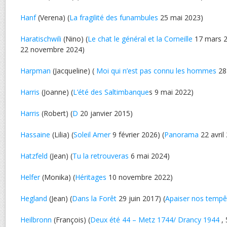
Hanf
(Verena) (
La fragilité des funambules
25 mai 2023)
Haratischwili
(Nino) (
Le chat le général et la Corneille
17 mars 2
22 novembre 2024)
Harpman
(Jacqueline) (
Moi qui n’est pas connu les hommes
28
Harris
(Joanne) (
L’été des Saltimbanque
s 9 mai 2022)
Harris
(Robert) (
D
20 janvier 2015)
Hassaine
(Lilia) (
Soleil Amer
9 février 2026) (
Panorama
22 avril
Hatzfeld
(Jean) (
Tu la retrouveras
6 mai 2024)
Helfer
(Monika) (
Héritages
10 novembre 2022)
Hegland
(Jean) (
Dans la Forêt
29 juin 2017) (
Apaiser nos tempê
Heilbronn
(François) (
Deux été 44 – Metz 1744/ Drancy 1944
, 