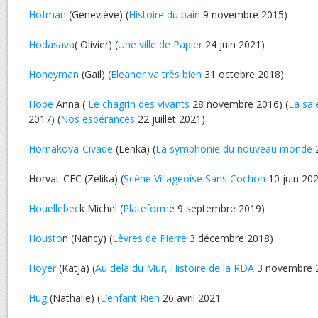
Hofman
(Geneviève) (
Histoire du pain
9 novembre 2015)
Hodasava
( Olivier) (
Une ville de Papier
24 juin 2021)
Honeyman
(Gail) (
Eleanor va très bien
31 octobre 2018)
Hope
Anna (
Le chagrin des vivants
28 novembre 2016) (
La sal
2017) (
Nos espérances
22 juillet 2021)
Hornakova-Civade
(Lenka) (
La symphonie du nouveau monde
2
Horvat-CEC (Zelika) (
Scène Villageoise Sans Cochon
10 juin 20
Houellebec
k Michel (
Plateform
e 9 septembre 2019)
Housto
n (Nancy) (
Lèvres de Pierre
3 décembre 2018)
Hoyer
(Katja) (
Au delà du Mur, Histoire de la RDA
3 novembre 
Hug
(Nathalie) (
L’enfant Rien
26 avril 2021