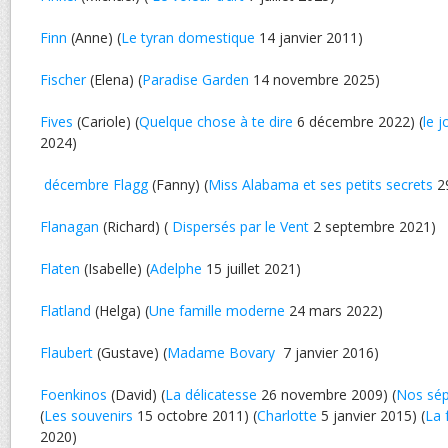
Finn
(Anne) (
Le tyran domestique
14 janvier 2011)
Fischer
(Elena) (
Paradise Garden
14 novembre 2025)
Fives
(Cariole) (
Quelque chose à te dire
6 décembre 2022) (
le j
2024)
décembre Flagg
(Fanny) (
Miss Alabama et ses petits secrets
29
Flanagan
(Richard) (
Dispersés par le Vent
2 septembre 2021)
Flaten
(Isabelle) (
Adelphe
15 juillet 2021)
Flatland
(Helga) (
Une famille moderne
24 mars 2022)
Flaubert
(Gustave) (
Madame Bovary
7 janvier 2016)
Foenkinos
(David) (
La délicatesse
26 novembre 2009) (
Nos sép
(
Les souvenirs
15 octobre 2011) (
Charlotte
5 janvier 2015) (
La 
2020)