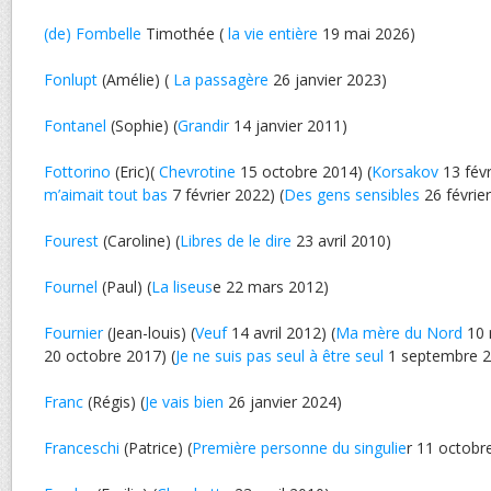
(de) Fombelle
Timothée (
la vie entière
19 mai 2026)
Fonlupt
(Amélie) (
La passagère
26 janvier 2023)
Fontanel
(Sophie) (
Grandir
14 janvier 2011)
Fottorino
(Eric)(
Chevrotine
15 octobre 2014) (
Korsakov
13 févr
m’aimait tout bas
7 février 2022) (
Des gens sensibles
26 févrie
Fourest
(Caroline) (
Libres de le dire
23 avril 2010)
Fournel
(Paul) (
La liseus
e 22 mars 2012)
Fournier
(Jean-louis) (
Veuf
14 avril 2012) (
Ma mère du Nord
10 
20 octobre 2017) (
Je ne suis pas seul à être seul
1 septembre 2
Franc
(Régis) (
Je vais bien
26 janvier 2024)
Franceschi
(Patrice) (
Première personne du singulie
r 11 octobr