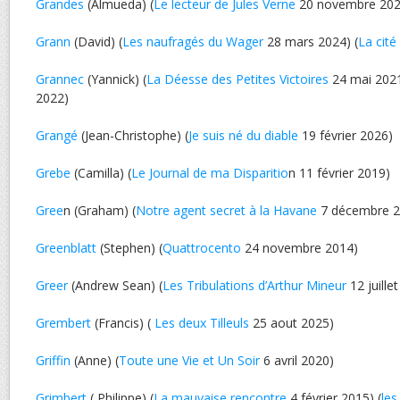
Grandes
(Almueda) (
Le lecteur de Jules Verne
20 novembre 202
Grann
(David) (
Les naufragés du Wager
28 mars 2024) (
La cité
Grannec
(Yannick) (
La Déesse des Petites Victoires
24 mai 2021
2022)
Grangé
(Jean-Christophe) (
Je suis né du diable
19 février 2026)
Grebe
(Camilla) (
Le Journal de ma Disparitio
n 11 février 2019)
Gree
n (Graham) (
Notre agent secret à la Havane
7 décembre 2
Greenblatt
(Stephen) (
Quattrocento
24 novembre 2014)
Greer
(Andrew Sean) (
Les Tribulations d’Arthur Mineur
12 juille
Grembert
(Francis) (
Les deux Tilleuls
25 aout 2025)
Griffin
(Anne) (
Toute une Vie et Un Soir
6 avril 2020)
Grimbert
( Philippe) (
La mauvaise rencontre
4 février 2015) (
les