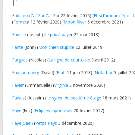
F
Fabcaro
(
Zaï Zaï Zaï Za
ï 22 février 2016) (
Et si l’amour c’était 
(
Formic
a 12 février 2020) (
Moon River
6 décembre 2021)
Fadelle
(Joseph) (
le prix à paye
r 25 mai 2013)
Fante
(John) (
Mon chien stupide
22 juillet 2019
Fargues
(Nicolas) (
La ligne de courtoisie
3 avril 2012)
Fauquemberg
(David) (
Bluff
11 juin 2018) (
Nullarbor
5 juillet 20
Favie
r (Emmanuelle) (
Virginia
5 novembre 2020)
Fawa
s( Hussain) (
le syrien du septième étage
18 mars 2021)
Faye
(Eric) (
Éclipses japonaises
20 février 2017)
Faye(Gaël)
(
Petits Pays
3 décembre 2020)