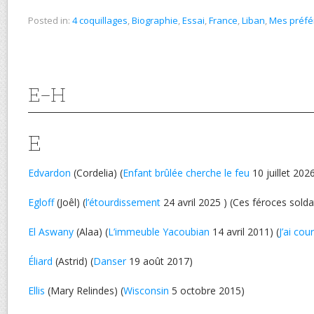
Posted in:
4 coquillages
,
Biographie
,
Essai
,
France
,
Liban
,
Mes préfé
E-H
E
Edvardon
(Cordelia) (
Enfant brûlée cherche le feu
10 juillet 202
Egloff
(Joêl) (
l’étourdissement
24 avril 2025 ) (Ces féroces sold
El Aswany
(Alaa) (
L’immeuble Yacoubian
14 avril 2011) (
J’ai cou
Éliard
(Astrid) (
Danser
19 août 2017)
Ellis
(Mary Relindes) (
Wisconsin
5 octobre 2015)