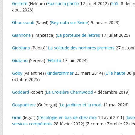
Gestern
(Hélène) (
Eux sur la photo
12 juillet 2012) (
555
8 décem
aout 2026)
Ghoussoub
(Sabyl) (
Beyrouth sur Seine
) 9 janvier 2023)
Giannone
(Francesca) (
La porteuse de lettres
17 juillet 2025)
Giordano
(Paolo)(
La solitude des nombres premiers
27 octobr
Giuliano
(Serena) (
Félicita
17 juin 2024)
Goby
(Valentine) (
Kinderzimmer
23 mars 2014) (
L’ïle haute
30 j
octobre 2025)
Goddard
Robert (
La Croisière Charnwood
4 décembre 2019)
Gospodinov
(Guéorgui) (
Le jardinier et la mort
11 mai 2026)
Gran
(Iegor) (
L’écologie en bas de chez moi
14 avril 2011) (
Ipso
services compétents
28 février 2022) (Z comme Zombie 22 d