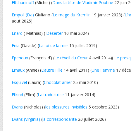
Eltchaninoff
(Michel) (
Dans la tête de Vladimir Poutine
22 juin 
Empoli (Da)
Giuliano (
Le mage du Kremlin
19 janvier 2023) (
L’h
aout 2025)
Enard
( Mathias) (
Déserter
10 mai 2024)
Enia
(Davide) (
La loi de la mer
15 juillet 2019)
Epenoux
(François d’) (
Le réveil du Cœur
4 avril 2014)(
Le pres
Ernaux
(Annie) (
L’autre Fille
14 avril 2011) (
Une Femme
17 déce
Esquivel
(Laura) (
Chocolat amer
25 mai 2010)
Etkind
(Efim) (
La traductrice
11 janvier 2014)
Evans
(Nicholas) (
les blessures invisibles
5 octobre 2023)
Evans (Virginia)
(
la correspondante
20 juillet 2026)