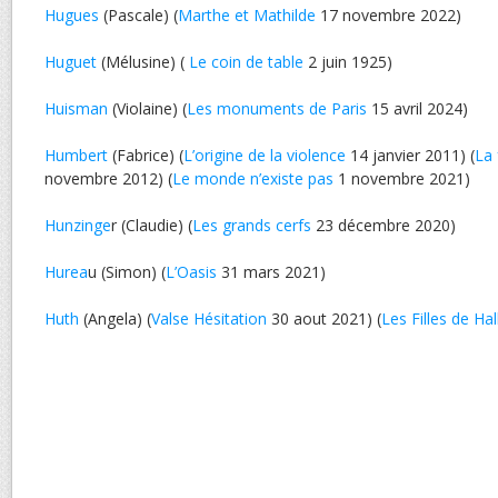
Hugues
(Pascale) (
Marthe et Mathilde
17 novembre 2022)
Huguet
(Mélusine) (
Le coin de table
2 juin 1925)
Huisman
(Violaine) (
Les monuments de Paris
15 avril 2024)
Humbert
(Fabrice) (
L’origine de la violence
14 janvier 2011) (
La 
novembre 2012) (
Le monde n’existe pas
1 novembre 2021)
Hunzinge
r (Claudie) (
Les grands cerfs
23 décembre 2020)
Hurea
u (Simon) (
L’Oasis
31 mars 2021)
Huth
(Angela) (
Valse Hésitation
30 aout 2021) (
Les Filles de H