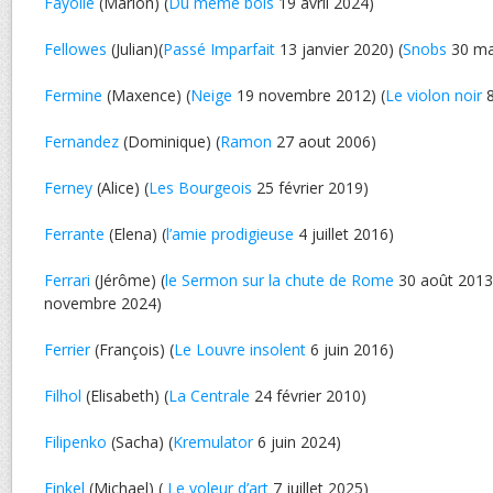
Fayolle
(Marion) (
Du même bois
19 avril 2024)
Fellowes
(Julian)(
Passé Imparfait
13 janvier 2020) (
Snobs
30 ma
Fermine
(Maxence) (
Neige
19 novembre 2012) (
Le violon noir
8
Fernandez
(Dominique) (
Ramon
27 aout 2006)
Ferney
(Alice) (
Les Bourgeois
25 février 2019)
Ferrante
(Elena) (
l’amie prodigieuse
4 juillet 2016)
Ferrari
(Jérôme) (
le Sermon sur la chute de Rome
30 août 2013)
novembre 2024)
Ferrier
(François) (
Le Louvre insolent
6 juin 2016)
Filhol
(Elisabeth) (
La Centrale
24 février 2010)
Filipenko
(Sacha) (
Kremulator
6 juin 2024)
Finkel
(Michael) (
Le voleur d’art
7 juillet 2025)