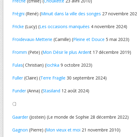
Freche
(Emilie) (
Choukette
23 avril 2010)
Frégni
(René) (
Minuit dans la ville des songes
27 novembre 202
Fricke
(Lucy) (
Les occasions manquées
4 novembre 2024)
Froidevaux-Metterie
(Camille) (
Pleine et Douce
5 mai 2023)
Fromm
(Pete) (
Mon Désir le plus Arden
t 17 décembre 2019)
Fulas
( Christian) (
Iochka
9 octobre 2023)
Fuller
(Claire) (
Terre Fragile
30 septembre 2024)
Funder
(Anna) (
Stasiland
12 août 2024)
G
Gaarder
(Jostein) (Le monde de Sophie 28 décembre 2022)
Gagnon
(Pierre) (
Mon vieux et moi
21 novembre 2010)