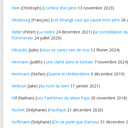
Hein
(Christoph) (
L’ombre d’un père
13 novembre 2023)
Heisbourg
(François) (
Cet étrange nazi qui sauva mon père
26 
Heller
(Peter) (
La rivière
24 décembre 2021) (
la constellation d
Pommeraie
24 juillet 2029)
Héraclès
(Julie) (
Vous ne savez rien de moi
12 février 2024)
Hermann
(Judith) (
une clarté dans le lointain
7 novembre 2024
Hertmans
(Stefan) (
Guerre et térébenthine
9 décembre 2019)
Hinkson
(Jake) (
Au nom du bien
11 janvier 2021)
Hil
l (Nathan) (
Les Fantômes du Vieux Pays
20 novembre 2018)
Hochet
(Stéphanie) (
Pacifique
21 décembre 2020)
Hoffmann
(Stéphane) (
On ne parle que d’amour
31 décembre 2