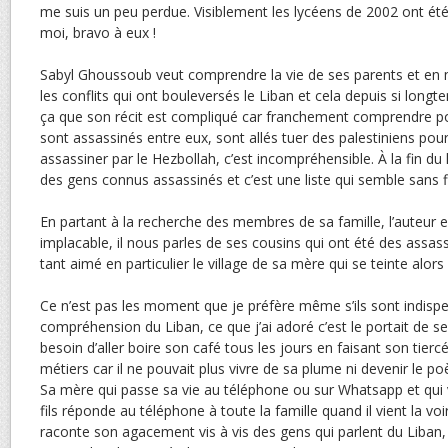
me suis un peu perdue. Visiblement les lycéens de 2002 ont ét
moi, bravo à eux !
Sabyl Ghoussoub veut comprendre la vie de ses parents et 
les conflits qui ont bouleversés le Liban et cela depuis si longt
ça que son récit est compliqué car franchement comprendre po
sont assassinés entre eux, sont allés tuer des palestiniens pour
assassiner par le Hezbollah, c’est incompréhensible. À la fin du liv
des gens connus assassinés et c’est une liste qui semble sans f
En partant à la recherche des membres de sa famille, l’auteur 
implacable, il nous parles de ses cousins qui ont été des assass
tant aimé en particulier le village de sa mère qui se teinte alo
Ce n’est pas les moment que je préfère même s’ils sont indispe
compréhension du Liban, ce que j’ai adoré c’est le portait de s
besoin d’aller boire son café tous les jours en faisant son tiercé
métiers car il ne pouvait plus vivre de sa plume ni devenir le poè
Sa mère qui passe sa vie au téléphone ou sur Whatsapp et qu
fils réponde au téléphone à toute la famille quand il vient la voir
raconte son agacement vis à vis des gens qui parlent du Liban, 