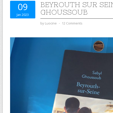
BEYROUTH SUR SEIN
09
GHOUSSOUB
Jan 2023
by
Luocine
⋅
12 Comments