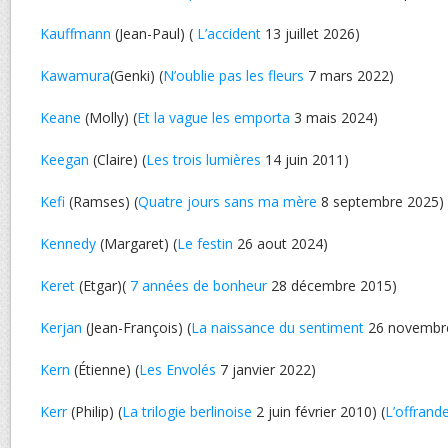
Kauffmann
(Jean-Paul) (
L’accident
13 juillet 2026)
Kawamura
(Genki) (
N’oublie pas les fleurs
7 mars 2022)
Keane
(Molly) (
Et la vague les emporta
3 mais 2024)
Keegan
(Claire) (
Les trois lumières
14 juin 2011)
Kefi
(Ramses) (
Quatre jours sans ma mère
8 septembre 2025)
Kennedy
(Margaret) (
Le festin
26 aout 2024)
Keret
(Etgar)(
7 années de bonheur
28 décembre 2015)
Kerjan
(Jean-François) (
La naissance du sentiment
26 novembr
Kern
(Étienne) (
Les Envolés
7 janvier 2022)
Kerr
(Philip) (
La trilogie berlinoise
2 juin février 2010) (
L’offrand