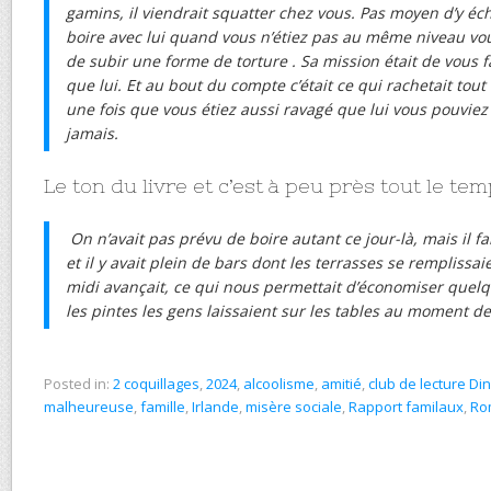
gamins, il viendrait squatter chez vous. Pas moyen d’y éc
boire avec lui quand vous n’étiez pas au même niveau vou
de subir une forme de torture . Sa mission était de vous 
que lui. Et au bout du compte c’était ce qui rachetait tout
une fois que vous étiez aussi ravagé que lui vous pouvie
jamais.
Le ton du livre et c’est à peu près tout le t
On n’avait pas prévu de boire autant ce jour-là, mais il f
et il y avait plein de bars dont les terrasses se remplissa
midi avançait, ce qui nous permettait d’économiser quelqu
les pintes les gens laissaient sur les tables au moment de 
Posted in:
2 coquillages
,
2024
,
alcoolisme
,
amitié
,
club de lecture Di
malheureuse
,
famille
,
Irlande
,
misère sociale
,
Rapport familaux
,
Ro