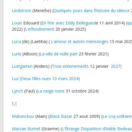
Lindstrom
(Merethe) (
Quelques jours dans l’histoire du silence
2
Louis
Edouard (
En finir avec Eddy Bellegueul
e 11 avril 2014) (
qu
2022) (
L’effondrement
20 janvier 2025)
Luca
(de) (Laetitia) (
L’amour et autres mensonges
15 mai 202
Lurie
(Allison) (
La ville de nulle part
23 février 2021)
Lustgarten
(Anders) (
Trois enterrements
12 janvier
2027)
Luz (Deux filles nues 10 mars 2024)
Lynch
(Paul) (
La neige noire
31 octobre 2024)
M
Mabanckou
(Alain) (
Black Bazar
27 aout 2009) (
Le coq solitaire
Macrae Burnet
(Graeme) (
L’Étrange Disparition d’Adèle Bedeau