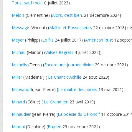
Tous, sauf moi
10 juillet 2023)
Mélois
(Clémentine) (
Alors, c’est bien
. 21 décembre 2024)
Messag
e (Vincent) (
Maître et Possesseurs
22 octobre 2018) d
Meyer
(Philipp) (
Le fils
24 juillet 2017) (
American Rus
t 12 septe
Michau
(Marion) (
Valsez Regrets
4 juillet 2022))
Michelis
(Denis) (
Encore une journée divine
29 octobre 2021)
Miller
(Madeline ) (
Le Chant d’Achille
24 aout 2023)
Milovanoff
(Jean-Pierre) (
Le maître des paons
13 mai 2021)
Minard
(Céline) (
Le Grand Jeu
23 avril 2019)
Minaudier
(Jean-Pierre) (
La poésie du Gérondif
11 octobre 2014
Minoui
(Delphine) (
Bajden
25 novembre 2024)