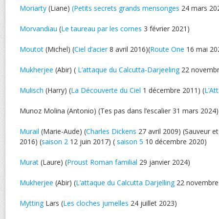
Moriarty
(Liane)
(Petits secrets grands mensonges
24 mars 20
Morvandiau
(
Le taureau par les cornes
3 février 2021)
Moutot
(Michel) (
Ciel d’acier
8 avril 2016)(
Route One
16 mai 20
Mukherjee
(Abir) (
L’attaque du Calcutta-Darjeeling
22 novembr
Mulisch
(Harry) (
La Découverte du Ciel
1 décembre 2011) (
L’At
Munoz Molina (Antonio) (Tes pas dans l’escalier 31 mars 2024)
Murail
(Marie-Aude) (
Charles Dickens
27 avril 2009) (Sauveur et 
2016) (
saison 2
12 juin 2017) (
saison 5
10 décembre 2020)
Murat
(Laure) (
Proust Roman familial
29 janvier 2024)
Mukherjee
(Abir) (
L’attaque du Calcutta Darjelling
22 novembre
Mytting
Lars (
Les cloches jumelles
24 juillet 2023)