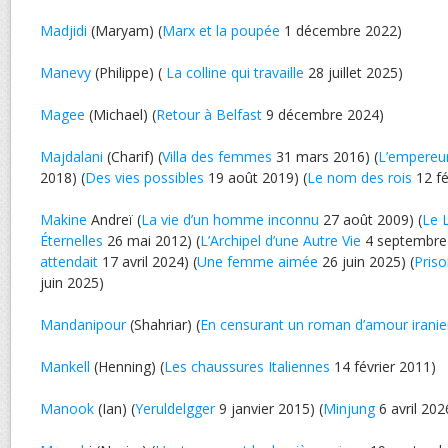
Madjidi
(Maryam) (
Marx et la poupée
1 décembre 2022)
Manevy
(Philippe) (
La colline qui travaille
28 juillet 2025)
Magee
(Michael) (
Retour à Belfast
9 décembre 2024)
Majdalani
(Charif) (
Villa des femmes
31 mars 2016) (
L’empereur
2018) (
Des vies possibles
19 août 2019) (
Le nom des rois
12 fé
Makine
Andreï (
La vie d’un homme inconnu
27 août 2009) (
Le 
Éternelles
26 mai 2012) (
L’Archipel d’une Autre Vie
4 septembre 
attendait
17 avril 2024) (
Une femme aimée
26 juin 2025) (
Priso
juin 2025)
Mandanipour
(Shahriar) (
En censurant un roman d’amour irani
Mankell
(Henning) (
Les chaussures Italiennes
14 février 2011)
Manook
(Ian) (
Yeruldelgger
9 janvier 2015) (
Minjung
6 avril 202