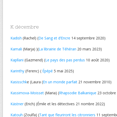
K décembre
Kadish
(Rachel) (
De Sang et d’Encre
14 septembre 2020)
Kamali
(Marja) )(
La librairie de Téhéran
20 mars 2023)
Kapllani
(Gazmend) (
Le pays des pas perdus
10 août 2020)
Karinthy
(Ferenc) (
Épépé
5 mai 2025)
Kasisschk
e (Laura (
En un monde parfait
21 novembre 2010)
Kassimova-Moisset
(Maria) (
Rhapsodie Balkanique
23 octobre
Kästner
(Erich) (Émile et les détectives 21 nombre 2022)
Katouh
(Zoulfa) (
Tant que fleuriront les citronniers
11 septembr