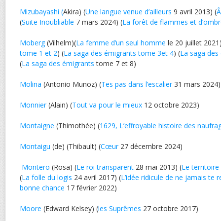
Mizubayashi (
Akira) (
Une langue venue d’ailleurs
9 avril 2013) (
Â
(
Suite Inoubliable
7 mars 2024) (
La forêt de flammes et d’omb
Moberg
(Vilhelm)(
La femme d’un seul homme
le 20 juillet 2021)
tome 1 et 2
) (
La saga des émigrants tome 3et 4
) (
La saga des 
(
La saga des émigrants
tome 7 et 8)
Molina
(Antonio Munoz) (
Tes pas dans l’escalier
31 mars 2024)
Monnier
(Alain) (
Tout va pour le mieux
12 octobre 2023)
Montaigne
(Thimothée) (
1629, L’effroyable histoire des naufra
Montaigu
(de) (Thibault) (
Cœur
27 décembre 2024)
Montero
(Rosa) (
Le roi transparent
28 mai 2013) (
Le territoir
(
La folle du logis
24 avril 2017) (
L’idée ridicule de ne jamais te r
bonne chance
17 février 2022)
Moore
(Edward Kelsey) (
les Suprêmes
27 octobre 2017)