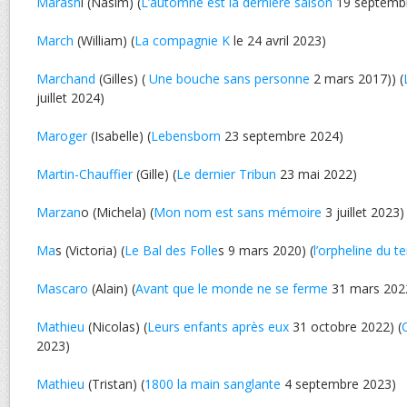
Marash
i (Nasim) (
L’automne est la dernière saison
19 septemb
March
(William) (
La compagnie K
le 24 avril 2023)
Marchand
(Gilles) (
Une bouche sans personne
2 mars 2017)) (
juillet 2024)
Maroger
(Isabelle) (
Lebensborn
23 septembre 2024)
Martin-Chauffier
(Gille) (
Le dernier Tribun
23 mai 2022)
Marzan
o (Michela) (
Mon nom est sans mémoire
3 juillet 2023)
Ma
s (Victoria) (
Le Bal des Folle
s 9 mars 2020) (
l’orpheline du t
Mascaro
(Alain) (
Avant que le monde ne se ferme
31 mars 202
Mathieu
(Nicolas) (
Leurs enfants après eux
31 octobre 2022) (
2023)
Mathieu
(Tristan) (
1800 la main sanglante
4 septembre 2023)