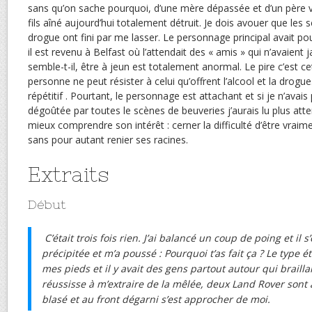
sans qu’on sache pourquoi, d’une mère dépassée et d’un père v
fils aîné aujourd’hui totalement détruit. Je dois avouer que les 
drogue ont fini par me lasser. Le personnage principal avait po
il est revenu à Belfast où l’attendait des « amis » qui n’avaient j
semble-t-il, être à jeun est totalement anormal. Le pire c’est c
personne ne peut résister à celui qu’offrent l’alcool et la drogue.
répétitif . Pourtant, le personnage est attachant et si je n’avais
dégoûtée par toutes le scènes de beuveries j’aurais lu plus at
mieux comprendre son intérêt : cerner la difficulté d’être vraim
sans pour autant renier ses racines.
Extraits
Début
C’était trois fois rien. J’ai balancé un coup de poing et il s’
précipitée et m’a poussé : Pourquoi t’as fait ça ? Le type é
mes pieds et il y avait des gens partout autour qui brailla
réussisse à m’extraire de la mêlée, deux Land Rover sont arr
blasé et au front dégarni s’est approcher de moi.