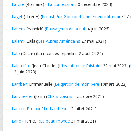
Lafore
(Romane) (
La confession
30 décembre 2024)
Laget
(Thierry) (
Proust Prix Goncourt Une émeute littérair
e 17 
Lahens
(Yannick) (
Passagères de la nuit
4 juin 2026)
Lalami
( Laila)(
Les Autres Américains
27 mai 2021)
Lalo
(Oscar) (La race des orphelins 2 aout 2024)
Lalumière
(Jean-Claude) (
L’invention de l’histoire
22 mai 2023) (
12 juin 2023)
Lambert
Emmanuelle (
Le garçon de mon père
10mars 2022)
Lanchester
(John) (
Chers voisins
4 octobre 2021)
Lançon Philippe
(
Le Lambeau
12 juillet 2021)
Lane
(Harriet) (
Le beau monde
31 mai 2021)