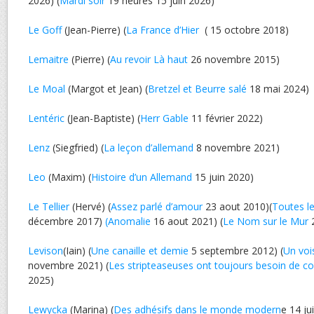
2026) (
Mardi soir
19 heures 15 juin 2026)
Le Goff
(Jean-Pierre) (
La France d’Hier
( 15 octobre 2018)
Lemaitre
(Pierre) (
Au revoir Là haut
26 novembre 2015)
Le Moal
(Margot et Jean) (
Bretzel et Beurre salé
18 mai 2024)
Lentéric
(Jean-Baptiste) (
Herr Gable
11 février 2022)
Lenz
(Siegfried) (
La leçon d’allemand
8 novembre 2021)
Leo
(Maxim) (
Histoire d’un Allemand
15 juin 2020)
Le Tellier
(Hervé) (
Assez parlé d’amour
23 aout 2010)(
Toutes le
décembre 2017)
(Anomalie
16 aout 2021) (
Le Nom sur le Mur
2
Levison
(Iain) (
Une canaille et demie
5 septembre 2012) (
Un vois
novembre 2021) (
Les stripteaseuses ont toujours besoin de con
2025)
Lewycka
(Marina) (
Des adhésifs dans le monde modern
e 14 ju