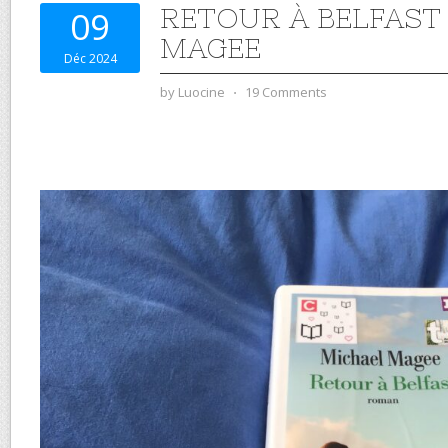
RETOUR À BELFAST
09
MAGEE
Déc 2024
by
Luocine
⋅
19 Comments