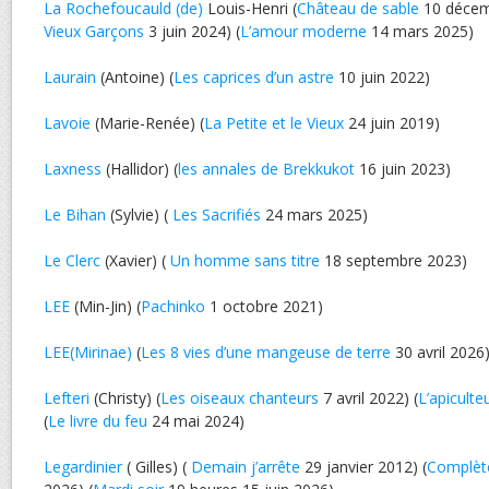
La Rochefoucauld (de)
Louis-Henri (
Château de sable
10 décem
Vieux Garçons
3 juin 2024) (
L’amour moderne
14 mars 2025)
Laurain
(Antoine) (
Les caprices d’un astre
10 juin 2022)
Lavoie
(Marie-Renée) (
La Petite et le Vieux
24 juin 2019)
Laxness
(Hallidor) (
les annales de Brekkukot
16 juin 2023)
Le Bihan
(Sylvie) (
Les Sacrifiés
24 mars 2025)
Le Clerc
(Xavier) (
Un homme sans titre
18 septembre 2023)
LEE
(Min-Jin) (
Pachinko
1 octobre 2021)
LEE(Mirinae)
(
Les 8 vies d’une mangeuse de terre
30 avril 2026
Lefteri
(Christy) (
Les oiseaux chanteurs
7 avril 2022) (
L’apiculte
(
Le livre du feu
24 mai 2024)
Legardinier
( Gilles) (
Demain j’arrête
29 janvier 2012) (
Complèt