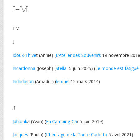
I-M
I-M
I
Idoux-Thive
t (Annie) (
L’Atelier des Souvenirs
19 novembre 2018
Incardonna
(Joseph) (
Stella
5 juin 2025) (
Le monde est fatigué
Indridason
(Arnadur) (
le duel
12 mars 2014)
J
Jablonk
a (Yvan) (
En Camping-Ca
r 5 juin 2019)
Jacques
(Paula) (
L’héritage de la Tante Carlotta
5 avril 2021)