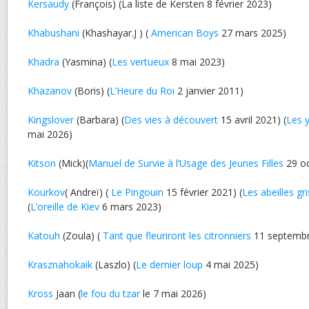
Kersaudy
(François) (La liste de Kersten 8 février 2023)
Khabushani
(Khashayar.J ) (
American Boys
27 mars 2025)
Khadra
(Yasmina) (
Les vertueux
8 mai 2023)
Khazanov
(Boris) (
L’Heure du Roi
2 janvier 2011)
Kingslover
(Barbara) (
Des vies à découvert
15 avril 2021) (
Les 
mai 2026)
Kitson
(Mick)(
Manuel de Survie à l’Usage des Jeunes Filles
29 oc
Kourkov
( Andreï) (
Le Pingouin
15 février 2021) (
Les abeilles gr
(
L’oreille de Kiev
6 mars 2023)
Katouh
(Zoula) (
Tant que fleuriront les citronniers
11 septembr
Krasznahokaik
(Laszlo) (
Le dernier loup
4 mai 2025)
Kross
Jaan (
le fou du tzar
le 7 mai 2026)