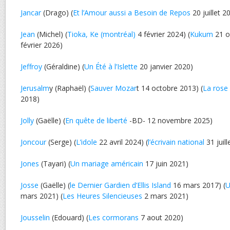
Jancar
(Drago) (
Et l’Amour aussi a Besoin de Repos
20 juillet 2
Jean
(Michel) (
Tioka, Ke (montréal)
4 février 2024) (
Kukum
21 o
février 2026)
Jeffroy
(Géraldine) (
Un Été à l’Islette
20 janvier 2020)
Jerusalm
y (Raphaël) (
Sauver Mozar
t 14 octobre 2013) (
La rose
2018)
Jolly
(Gaëlle) (
En quête de liberté
-BD- 12 novembre 2025)
Joncour
(Serge) (
L’idole
22 avril 2024) (
l’écrivain national
31 juill
Jones
(Tayari) (
Un mariage américain
17 juin 2021)
Josse
(Gaëlle) (
le Dernier Gardien d’Ellis Island
16 mars 2017) (
U
mars 2021) (
Les Heures Silencieuses
2 mars 2021)
Jousselin
(Edouard) (
Les cormorans
7 aout 2020)