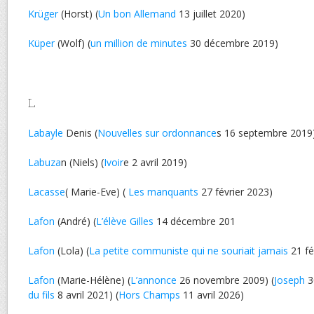
Krüger
(Horst) (
Un bon Allemand
13 juillet 2020)
Küper
(Wolf) (
un million de minutes
30 décembre 2019)
L
Labayle
Denis (
Nouvelles sur ordonnance
s 16 septembre 2019
Labuza
n (Niels) (
Ivoir
e 2 avril 2019)
Lacasse
( Marie-Eve) (
Les manquants
27 février 2023)
Lafon
(André) (
L’élève Gilles
14 décembre 201
Lafon
(Lola) (
La petite communiste qui ne souriait jamais
21 fé
Lafon
(Marie-Hélène) (
L’annonce
26 novembre 2009) (
Joseph
3
du fils
8 avril 2021) (
Hors Champs
11 avril 2026)