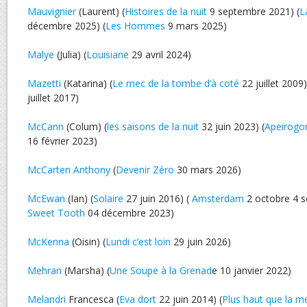
Mauvignier
(Laurent) (
Histoires de la nuit
9 septembre 2021) (
L
décembre 2025) (
Les Hommes
9 mars 2025)
Malye
(Julia) (
Louisiane
29 avril 2024)
Mazetti
(Katarina) (
Le mec de la tombe d’à coté
22 juillet 2009)
juillet 2017)
McCann
(Colum) (
les saisons de la nuit
32 juin 2023) (
Apeirogo
16 février 2023)
McCarten Anthony
(
Devenir Zéro
30 mars 2026)
McEwan
(Ian) (
Solaire
27 juin 2016) (
Amsterdam
2 octobre 4 s
Sweet Tooth
04 décembre 2023)
McKenna
(Oisin) (
Lundi c’est loin
29 juin 2026)
Mehran
(Marsha) (
Une Soupe à la Grenad
e 10 janvier 2022)
Melandri
Francesca (
Eva dort
22 juin 2014) (
Plus haut que la m