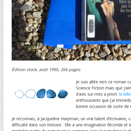
Édition stock, août 1995, 266 pages
Je suis allée vers ce roman car
Science Fiction mais que j’a
d’avis sur mes a priori.
le bill
enthousiaste que j’ai imméd
bonne occasion de sortir de 
Je reconnais, à Jacqueline Harpman, un vrai talent d’écrivaine,
difficulté dans son histoire . Elle a une imagination féconde et l
première partie du roman nous sommes avec la narratrice la p