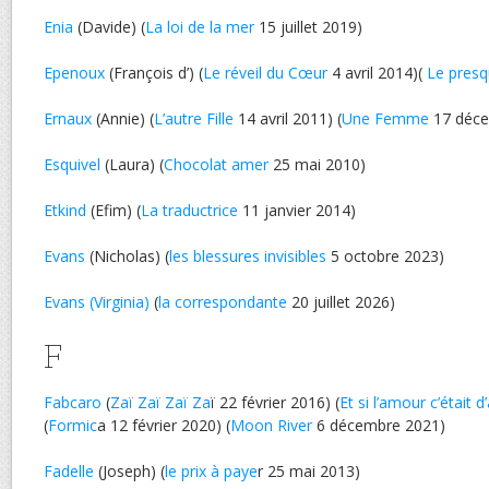
Enia
(Davide) (
La loi de la mer
15 juillet 2019)
Epenoux
(François d’) (
Le réveil du Cœur
4 avril 2014)(
Le pres
Ernaux
(Annie) (
L’autre Fille
14 avril 2011) (
Une Femme
17 déce
Esquivel
(Laura) (
Chocolat amer
25 mai 2010)
Etkind
(Efim) (
La traductrice
11 janvier 2014)
Evans
(Nicholas) (
les blessures invisibles
5 octobre 2023)
Evans (Virginia)
(
la correspondante
20 juillet 2026)
F
Fabcaro
(
Zaï Zaï Zaï Za
ï 22 février 2016) (
Et si l’amour c’était 
(
Formic
a 12 février 2020) (
Moon River
6 décembre 2021)
Fadelle
(Joseph) (
le prix à paye
r 25 mai 2013)