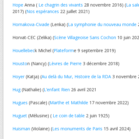
Hope
Anna (
Le chagrin des vivants
28 novembre 2016) (
La sal
2017) (
Nos espérances
22 juillet 2021)
Hornakova-Civade
(Lenka) (
La symphonie du nouveau monde
2
Horvat-CEC (Zelika) (
Scène Villageoise Sans Cochon
10 juin 20
Houellebec
k Michel (
Plateform
e 9 septembre 2019)
Housto
n (Nancy) (
Lèvres de Pierre
3 décembre 2018)
Hoyer
(Katja) (
Au delà du Mur, Histoire de la RDA
3 novembre 
Hug
(Nathalie) (
L’enfant Rien
26 avril 2021
Hugues
(Pascale) (
Marthe et Mathilde
17 novembre 2022)
Huguet
(Mélusine) (
Le coin de table
2 juin 1925)
Huisman
(Violaine) (
Les monuments de Paris
15 avril 2024)