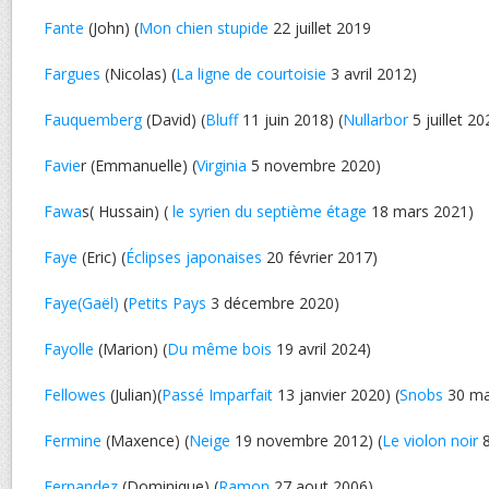
Fante
(John) (
Mon chien stupide
22 juillet 2019
Fargues
(Nicolas) (
La ligne de courtoisie
3 avril 2012)
Fauquemberg
(David) (
Bluff
11 juin 2018) (
Nullarbor
5 juillet 20
Favie
r (Emmanuelle) (
Virginia
5 novembre 2020)
Fawa
s( Hussain) (
le syrien du septième étage
18 mars 2021)
Faye
(Eric) (
Éclipses japonaises
20 février 2017)
Faye(Gaël)
(
Petits Pays
3 décembre 2020)
Fayolle
(Marion) (
Du même bois
19 avril 2024)
Fellowes
(Julian)(
Passé Imparfait
13 janvier 2020) (
Snobs
30 ma
Fermine
(Maxence) (
Neige
19 novembre 2012) (
Le violon noir
8
Fernandez
(Dominique) (
Ramon
27 aout 2006)