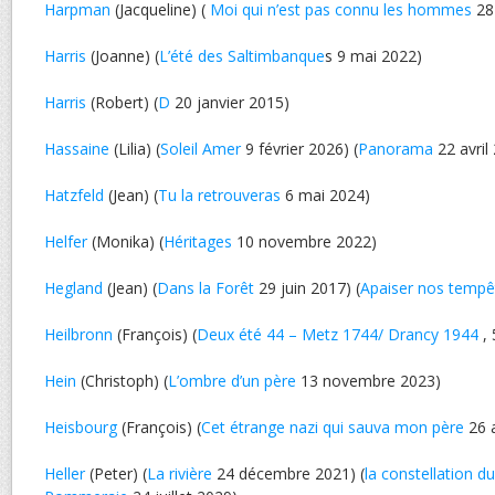
Harpman
(Jacqueline) (
Moi qui n’est pas connu les hommes
28
Harris
(Joanne) (
L’été des Saltimbanque
s 9 mai 2022)
Harris
(Robert) (
D
20 janvier 2015)
Hassaine
(Lilia) (
Soleil Amer
9 février 2026) (
Panorama
22 avril
Hatzfeld
(Jean) (
Tu la retrouveras
6 mai 2024)
Helfer
(Monika) (
Héritages
10 novembre 2022)
Hegland
(Jean) (
Dans la Forêt
29 juin 2017) (
Apaiser nos tempê
Heilbronn
(François) (
Deux été 44 – Metz 1744/ Drancy 1944
, 
Hein
(Christoph) (
L’ombre d’un père
13 novembre 2023)
Heisbourg
(François) (
Cet étrange nazi qui sauva mon père
26 
Heller
(Peter) (
La rivière
24 décembre 2021) (
la constellation d