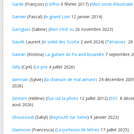
Garde
(François) (
L’effroi
6 février 2017) (
Mon oncle d’Australie
Garnier
(Pascal) (
le grand Loin
12 janvier 2014)
Garrigues
(Sabine) (
Rien n’est su
26 novembre 2023)
Gaudé
Laurent (
le soleil des Scorta
2 avril 2024) (
Terrasses
26 
Gavran
(Kristina)
La guitare de Pa avril lissandre
7 septembre 2
Gély
(Cyril) (
Le prix
4 juillet 2026)
Germain
(Sylvie) (
la chanson de mal aimants
24 décembre 2009 
2026)
Gestern
(Hélène) (
Eux sur la photo
12 juillet 2012) (
555
8 décem
aout 2026)
Ghoussoub
(Sabyl) (
Beyrouth sur Seine
) 9 janvier 2023)
Giannone
(Francesca) (
La porteuse de lettres
17 juillet 2025)