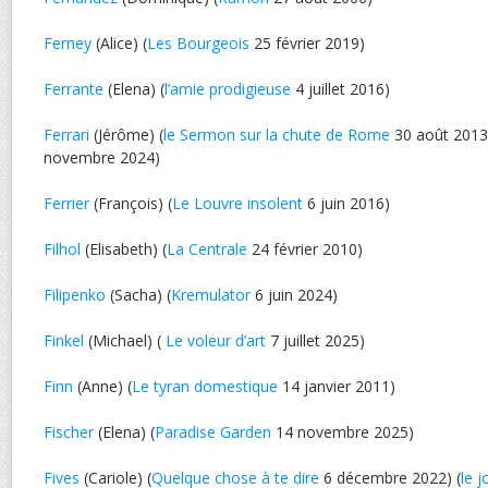
Ferney
(Alice) (
Les Bourgeois
25 février 2019)
Ferrante
(Elena) (
l’amie prodigieuse
4 juillet 2016)
Ferrari
(Jérôme) (
le Sermon sur la chute de Rome
30 août 2013)
novembre 2024)
Ferrier
(François) (
Le Louvre insolent
6 juin 2016)
Filhol
(Elisabeth) (
La Centrale
24 février 2010)
Filipenko
(Sacha) (
Kremulator
6 juin 2024)
Finkel
(Michael) (
Le voleur d’art
7 juillet 2025)
Finn
(Anne) (
Le tyran domestique
14 janvier 2011)
Fischer
(Elena) (
Paradise Garden
14 novembre 2025)
Fives
(Cariole) (
Quelque chose à te dire
6 décembre 2022) (
le j