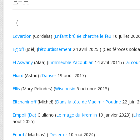
E-H
E
Edvardon
(Cordelia) (
Enfant brûlée cherche le feu
10 juillet 202
Egloff
(Joêl) (
l’étourdissement
24 avril 2025 ) (Ces féroces sold
El Aswany
(Alaa) (
L’immeuble Yacoubian
14 avril 2011) (
J’ai cou
Éliard
(Astrid) (
Danser
19 août 2017)
Ellis
(Mary Relindes) (
Wisconsin
5 octobre 2015)
Eltchaninoff
(Michel) (
Dans la tête de Vladimir Poutine
22 juin 
Empoli (Da)
Giuliano (
Le mage du Kremlin
19 janvier 2023) (
L’h
aout 2025)
Enard
( Mathias) (
Déserter
10 mai 2024)