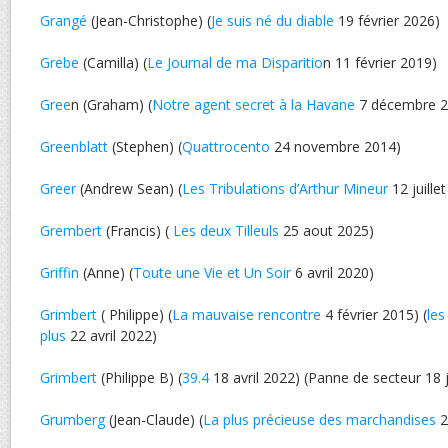
Grangé
(Jean-Christophe) (
Je suis né du diable
19 février 2026)
Grebe
(Camilla) (
Le Journal de ma Disparitio
n 11 février 2019)
Gree
n (Graham) (
Notre agent secret à la Havane
7 décembre 2
Greenblatt
(Stephen) (
Quattrocento
24 novembre 2014)
Greer
(Andrew Sean) (
Les Tribulations d’Arthur Mineur
12 juille
Grembert
(Francis) (
Les deux Tilleuls
25 aout 2025)
Griffin
(Anne) (
Toute une Vie et Un Soir
6 avril 2020)
Grimbert
( Philippe) (
La mauvaise rencontre
4 février 2015) (
les
plus
22 avril 2022)
Grimbert
(Philippe B) (
39.4
18 avril 2022) (Panne de secteur 18 j
Grumberg
(Jean-Claude) (
La plus précieuse des marchandises
2