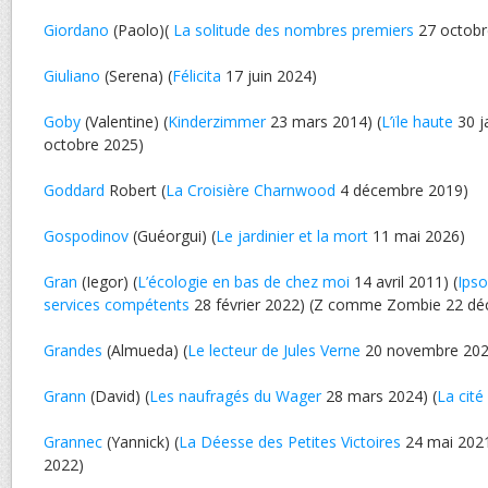
Giordano
(Paolo)(
La solitude des nombres premiers
27 octobr
Giuliano
(Serena) (
Félicita
17 juin 2024)
Goby
(Valentine) (
Kinderzimmer
23 mars 2014) (
L’ïle haute
30 j
octobre 2025)
Goddard
Robert (
La Croisière Charnwood
4 décembre 2019)
Gospodinov
(Guéorgui) (
Le jardinier et la mort
11 mai 2026)
Gran
(Iegor) (
L’écologie en bas de chez moi
14 avril 2011) (
Ipso
services compétents
28 février 2022) (Z comme Zombie 22 d
Grandes
(Almueda) (
Le lecteur de Jules Verne
20 novembre 202
Grann
(David) (
Les naufragés du Wager
28 mars 2024) (
La cité
Grannec
(Yannick) (
La Déesse des Petites Victoires
24 mai 2021
2022)