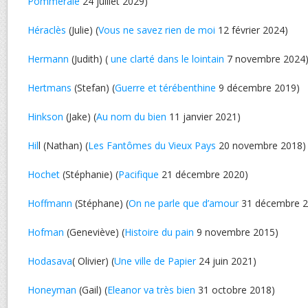
Pommeraie
24 juillet 2029)
Héraclès
(Julie) (
Vous ne savez rien de moi
12 février 2024)
Hermann
(Judith) (
une clarté dans le lointain
7 novembre 2024
Hertmans
(Stefan) (
Guerre et térébenthine
9 décembre 2019)
Hinkson
(Jake) (
Au nom du bien
11 janvier 2021)
Hil
l (Nathan) (
Les Fantômes du Vieux Pays
20 novembre 2018)
Hochet
(Stéphanie) (
Pacifique
21 décembre 2020)
Hoffmann
(Stéphane) (
On ne parle que d’amour
31 décembre 2
Hofman
(Geneviève) (
Histoire du pain
9 novembre 2015)
Hodasava
( Olivier) (
Une ville de Papier
24 juin 2021)
Honeyman
(Gail) (
Eleanor va très bien
31 octobre 2018)