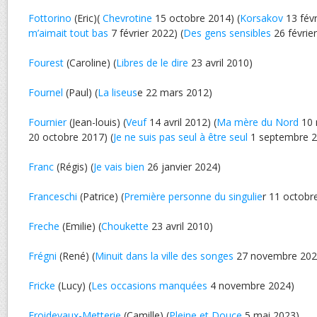
Fottorino
(Eric)(
Chevrotine
15 octobre 2014) (
Korsakov
13 févr
m’aimait tout bas
7 février 2022) (
Des gens sensibles
26 févrie
Fourest
(Caroline) (
Libres de le dire
23 avril 2010)
Fournel
(Paul) (
La liseus
e 22 mars 2012)
Fournier
(Jean-louis) (
Veuf
14 avril 2012) (
Ma mère du Nord
10 
20 octobre 2017) (
Je ne suis pas seul à être seul
1 septembre 2
Franc
(Régis) (
Je vais bien
26 janvier 2024)
Franceschi
(Patrice) (
Première personne du singulie
r 11 octobr
Freche
(Emilie) (
Choukette
23 avril 2010)
Frégni
(René) (
Minuit dans la ville des songes
27 novembre 202
Fricke
(Lucy) (
Les occasions manquées
4 novembre 2024)
Froidevaux-Metterie
(Camille) (
Pleine et Douce
5 mai 2023)