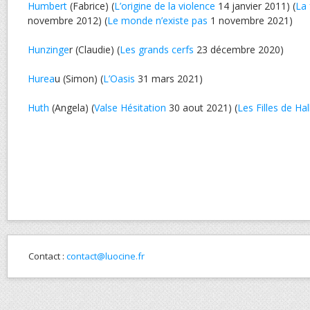
Humbert
(Fabrice) (
L’origine de la violence
14 janvier 2011) (
La 
novembre 2012) (
Le monde n’existe pas
1 novembre 2021)
Hunzinge
r (Claudie) (
Les grands cerfs
23 décembre 2020)
Hurea
u (Simon) (
L’Oasis
31 mars 2021)
Huth
(Angela) (
Valse Hésitation
30 aout 2021) (
Les Filles de H
Contact :
contact@luocine.fr