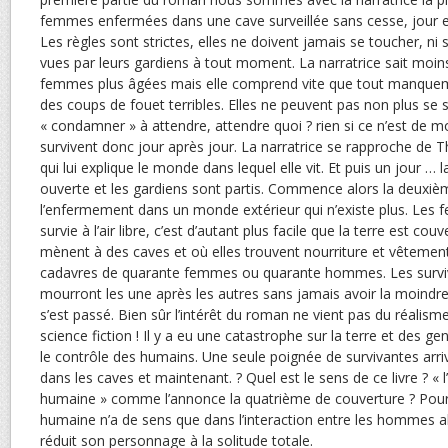
femmes enfermées dans une cave surveillée sans cesse, jour et
Les règles sont strictes, elles ne doivent jamais se toucher, ni s’
vues par leurs gardiens à tout moment. La narratrice sait moin
femmes plus âgées mais elle comprend vite que tout manqueme
des coups de fouet terribles. Elles ne peuvent pas non plus se 
« condamner » à attendre, attendre quoi ? rien si ce n’est de mou
survivent donc jour après jour. La narratrice se rapproche de
qui lui explique le monde dans lequel elle vit. Et puis un jour … 
ouverte et les gardiens sont partis. Commence alors la deuxièm
l’enfermement dans un monde extérieur qui n’existe plus. Les 
survie à l’air libre, c’est d’autant plus facile que la terre est cou
mènent à des caves et où elles trouvent nourriture et vêtement
cadavres de quarante femmes ou quarante hommes. Les survivan
mourront les une après les autres sans jamais avoir la moindre 
s’est passé. Bien sûr l’intérêt du roman ne vient pas du réalisme d
science fiction ! Il y a eu une catastrophe sur la terre et des g
le contrôle des humains. Une seule poignée de survivantes arri
dans les caves et maintenant. ? Quel est le sens de ce livre ? « l
humaine » comme l’annonce la quatrième de couverture ? Pour
humaine n’a de sens que dans l’interaction entre les hommes al
réduit son personnage à la solitude totale.