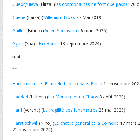
Gueorguieva
(Elitza) (
les cosmonautes ne font que passe
r 20 
Guene
(Faïza) (
Millénium Blues
27 Mai 2019)
Guillot
(Bruno) (
Adieu Soulayman
6 mars 2026)
Gyasi
(Yaa) (
No Home
13 septembre 2024)
mai
H
Hachmeister et Bikerfeled
(
deux dans Berlin
11 novembre 202
Haddad
(Hubert) (
Un Monstre et un Chaos
3 août 2020)
Hanf
(Verena) (
La fragilité des funambules
25 mai 2023)
Haratischwili
(Nino) (
Le chat le général et la Corneille
17 mars 2
22 novembre 2024)