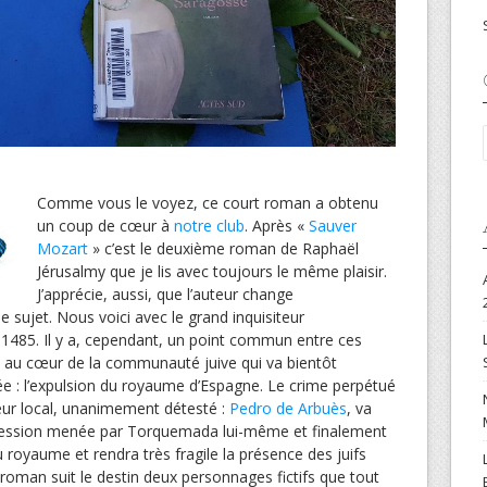
Comme vous le voyez, ce court roman a obtenu
un coup de cœur à
notre club
. Après «
Sauver
Mozart
» c’est le deuxième roman de Raphaël
Jérusalmy que je lis avec toujours le même plaisir.
J’apprécie, aussi, que l’auteur change
sujet. Nous voici avec le grand inquisiteur
485. Il y a, cependant, un point commun entre ces
u cœur de la communauté juive qui va bientôt
née : l’expulsion du royaume d’Espagne. Le crime perpétué
teur local, unanimement détesté :
Pedro de Arbuès
, va
pression menée par Torquemada lui-même et finalement
du royaume et rendra très fragile la présence des juifs
oman suit le destin deux personnages fictifs que tout