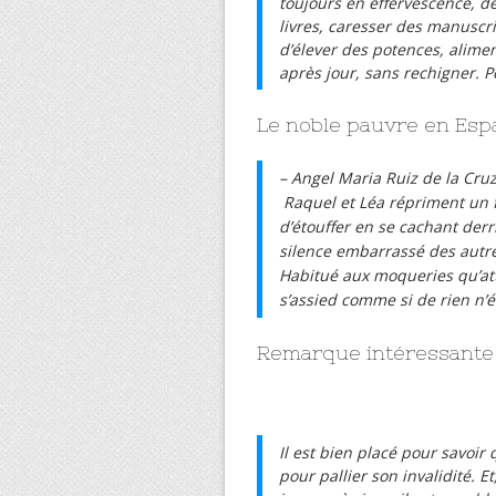
toujours en effervescence, d
livres, caresser des manuscrit
d’élever des potences, alimen
après jour, sans rechigner. 
Le noble pauvre en Espa
– Angel Maria Ruiz de la Cru
Raquel et Léa répriment un f
d’étouffer en se cachant derr
silence embarrassé des autre
Habitué aux moqueries qu’atti
s’assied comme si de rien n’é
Remarque intéressante
Il est bien placé pour savoir
pour pallier son invalidité. E