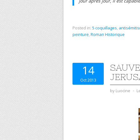
jour après jour, il est capab
Posted in:
5 coquillages
,
antisémiti
peinture
,
Roman Historique
SAUVE
14
JERUS
Oct 2013
by
Luocine
⋅
L