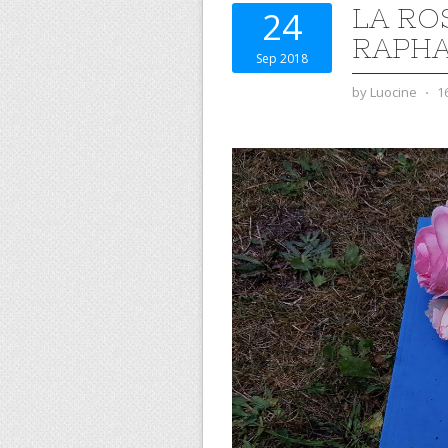
LA RO
24
RAPHA
Sep 2018
by
Luocine
⋅
1