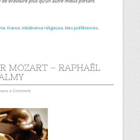
le de bravoure plus qu’un autre mieux portant.
sme
,
France
,
intolérance religieuse
,
Mes préférences
,
R MOZART – RAPHAËL
ALMY
eave a Comment