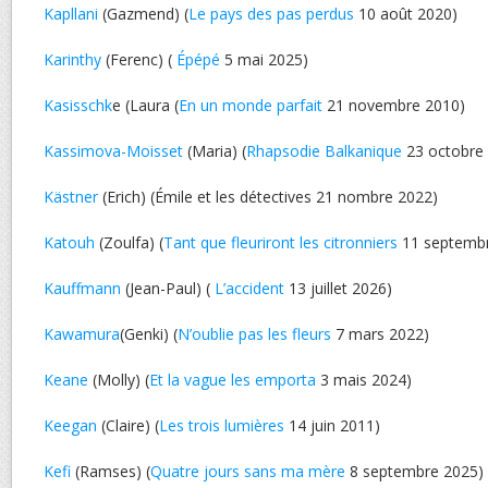
Kapllani
(Gazmend) (
Le pays des pas perdus
10 août 2020)
Karinthy
(Ferenc) (
Épépé
5 mai 2025)
Kasisschk
e (Laura (
En un monde parfait
21 novembre 2010)
Kassimova-Moisset
(Maria) (
Rhapsodie Balkanique
23 octobre
Kästner
(Erich) (Émile et les détectives 21 nombre 2022)
Katouh
(Zoulfa) (
Tant que fleuriront les citronniers
11 septembr
Kauffmann
(Jean-Paul) (
L’accident
13 juillet 2026)
Kawamura
(Genki) (
N’oublie pas les fleurs
7 mars 2022)
Keane
(Molly) (
Et la vague les emporta
3 mais 2024)
Keegan
(Claire) (
Les trois lumières
14 juin 2011)
Kefi
(Ramses) (
Quatre jours sans ma mère
8 septembre 2025)