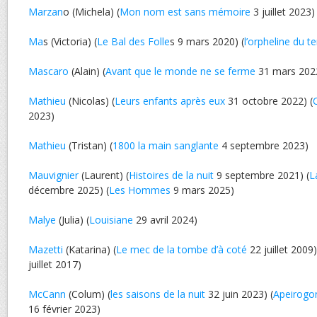
Marzan
o (Michela) (
Mon nom est sans mémoire
3 juillet 2023)
Ma
s (Victoria) (
Le Bal des Folle
s 9 mars 2020) (
l’orpheline du t
Mascaro
(Alain) (
Avant que le monde ne se ferme
31 mars 202
Mathieu
(Nicolas) (
Leurs enfants après eux
31 octobre 2022) (
2023)
Mathieu
(Tristan) (
1800 la main sanglante
4 septembre 2023)
Mauvignier
(Laurent) (
Histoires de la nuit
9 septembre 2021) (
L
décembre 2025) (
Les Hommes
9 mars 2025)
Malye
(Julia) (
Louisiane
29 avril 2024)
Mazetti
(Katarina) (
Le mec de la tombe d’à coté
22 juillet 2009)
juillet 2017)
McCann
(Colum) (
les saisons de la nuit
32 juin 2023) (
Apeirogo
16 février 2023)