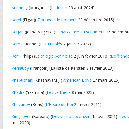
Kennedy
(Margaret) (
Le festin
26 aout 2024)
Keret
(Etgar)(
7 années de bonheur
28 décembre 2015)
Kerjan
(Jean-François) (
La naissance du sentiment
26 novembr
Kern
(Étienne) (
Les Envolés
7 janvier 2022)
Kerr
(Philip) (
La trilogie berlinoise
2 juin février 2010) (
L’offrand
Kersaudy
(François) (La liste de Kersten 8 février 2023)
Khabushani
(Khashayar.J ) (
American Boys
27 mars 2025)
Khadra
(Yasmina) (
Les vertueux
8 mai 2023)
Khazanov
(Boris) (
L’Heure du Roi
2 janvier 2011)
Kingslover
(Barbara) (
Des vies à découvert
15 avril 2021) (
Les 
mai 2026)