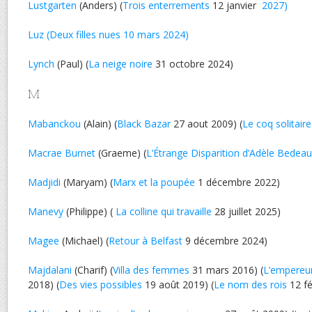
Lustgarten
(Anders) (
Trois enterrements
12 janvier
2027)
Luz (Deux filles nues 10 mars 2024)
Lynch
(Paul) (
La neige noire
31 octobre 2024)
M
Mabanckou
(Alain) (
Black Bazar
27 aout 2009) (
Le coq solitaire
Macrae Burnet
(Graeme) (
L’Étrange Disparition d’Adèle Bedeau
Madjidi
(Maryam) (
Marx et la poupée
1 décembre 2022)
Manevy
(Philippe) (
La colline qui travaille
28 juillet 2025)
Magee
(Michael) (
Retour à Belfast
9 décembre 2024)
Majdalani
(Charif) (
Villa des femmes
31 mars 2016) (
L’empereur
2018) (
Des vies possibles
19 août 2019) (
Le nom des rois
12 fé