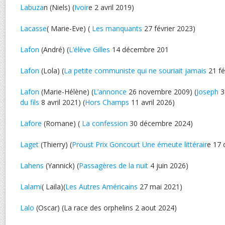
Labuza
n (Niels) (
Ivoir
e 2 avril 2019)
Lacasse
( Marie-Eve) (
Les manquants
27 février 2023)
Lafon
(André) (
L’élève Gilles
14 décembre 201
Lafon
(Lola) (
La petite communiste qui ne souriait jamais
21 fé
Lafon
(Marie-Hélène) (
L’annonce
26 novembre 2009) (
Joseph
3
du fils
8 avril 2021) (
Hors Champs
11 avril 2026)
Lafore
(Romane) (
La confession
30 décembre 2024)
Laget
(Thierry) (
Proust Prix Goncourt Une émeute littérair
e 17 
Lahens
(Yannick) (
Passagères de la nuit
4 juin 2026)
Lalami
( Laila)(
Les Autres Américains
27 mai 2021)
Lalo
(Oscar) (La race des orphelins 2 aout 2024)