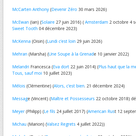
McCarten Anthony
(
Devenir Zéro
30 mars 2026)
McEwan
(Ian) (
Solaire
27 juin 2016) (
Amsterdam
2 octobre 4 s
Sweet Tooth
04 décembre 2023)
McKenna
(Oisin) (
Lundi c’est loin
29 juin 2026)
Mehran
(Marsha) (
Une Soupe à la Grenad
e 10 janvier 2022)
Melandri
Francesca (
Eva dort
22 juin 2014) (
Plus haut que la m
Tous, sauf moi
10 juillet 2023)
Mélois
(Clémentine) (
Alors, c’est bien
. 21 décembre 2024)
Messag
e (Vincent) (
Maître et Possesseurs
22 octobre 2018) d
Meyer
(Philipp) (
Le fils
24 juillet 2017) (
American Rus
t 12 septe
Michau
(Marion) (
Valsez Regrets
4 juillet 2022))