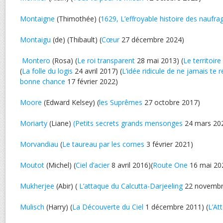
Montaigne
(Thimothée) (
1629, L’effroyable histoire des naufra
Montaigu
(de) (Thibault) (
Cœur
27 décembre 2024)
Montero
(Rosa) (
Le roi transparent
28 mai 2013) (
Le territoir
(
La folle du logis
24 avril 2017) (
L’idée ridicule de ne jamais te r
bonne chance
17 février 2022)
Moore
(Edward Kelsey) (
les Suprêmes
27 octobre 2017)
Moriarty
(Liane)
(Petits secrets grands mensonges
24 mars 20
Morvandiau
(
Le taureau par les cornes
3 février 2021)
Moutot
(Michel) (
Ciel d’acier
8 avril 2016)(
Route One
16 mai 20
Mukherjee
(Abir) (
L’attaque du Calcutta-Darjeeling
22 novembr
Mulisch
(Harry) (
La Découverte du Ciel
1 décembre 2011) (
L’At