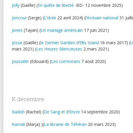
Jolly
(Gaëlle) (
En quête de liberté
-BD- 12 novembre 2025)
Joncour
(Serge) (
L’idole
22 avril 2024) (
l’écrivain national
31 juill
Jones
(Tayari) (
Un mariage américain
17 juin 2021)
Josse
(Gaëlle) (
le Dernier Gardien d’Ellis Island
16 mars 2017) (
U
mars 2021) (
Les Heures Silencieuses
2 mars 2021)
Jousselin
(Edouard) (
Les cormorans
7 aout 2020)
K décembre
Kadish
(Rachel) (
De Sang et d’Encre
14 septembre 2020)
Kamali
(Marja) )(
La librairie de Téhéran
20 mars 2023)