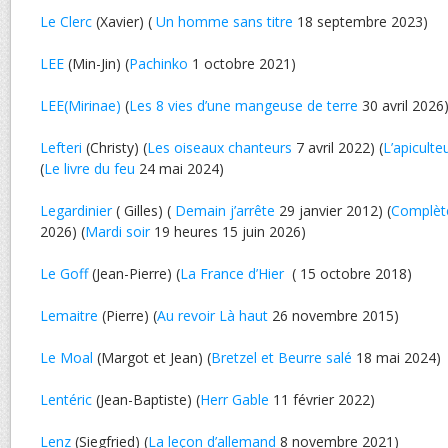
Le Clerc
(Xavier) (
Un homme sans titre
18 septembre 2023)
LEE
(Min-Jin) (
Pachinko
1 octobre 2021)
LEE(Mirinae)
(
Les 8 vies d’une mangeuse de terre
30 avril 2026
Lefteri
(Christy) (
Les oiseaux chanteurs
7 avril 2022) (
L’apiculte
(
Le livre du feu
24 mai 2024)
Legardinier
( Gilles) (
Demain j’arrête
29 janvier 2012) (
Complèt
2026) (
Mardi soir
19 heures 15 juin 2026)
Le Goff
(Jean-Pierre) (
La France d’Hier
( 15 octobre 2018)
Lemaitre
(Pierre) (
Au revoir Là haut
26 novembre 2015)
Le Moal
(Margot et Jean) (
Bretzel et Beurre salé
18 mai 2024)
Lentéric
(Jean-Baptiste) (
Herr Gable
11 février 2022)
Lenz
(Siegfried) (
La leçon d’allemand
8 novembre 2021)