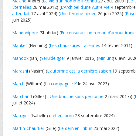
Makine
Andreï (
La vie d’un homme inconnu
27 août 2009) (
Le 
Éternelles
26 mai 2012) (
L’Archipel d’une Autre Vie
4 septembre 
attendait
17 avril 2024) (
Une femme aimée
26 juin 2025) (
Priso
juin 2025)
Mandanipour
(Shahriar) (
En censurant un roman d’amour irani
Mankell
(Henning) (
Les chaussures Italiennes
14 février 2011)
Manook
(Ian) (
Yeruldelgger
9 janvier 2015) (
Minjung
6 avril 202
Marash
i (Nasim) (
L’automne est la dernière saison
19 septemb
March
(William) (
La compagnie K
le 24 avril 2023)
Marchand
(Gilles) (
Une bouche sans personne
2 mars 2017)) (
juillet 2024)
Maroger
(Isabelle) (
Lebensborn
23 septembre 2024)
Martin-Chauffier
(Gille) (
Le dernier Tribun
23 mai 2022)