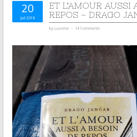
ET L’AMOUR AUSSI 
20
REPOS – DRAGO JA
Juil 2018
by
Luocine
⋅
14 Comments