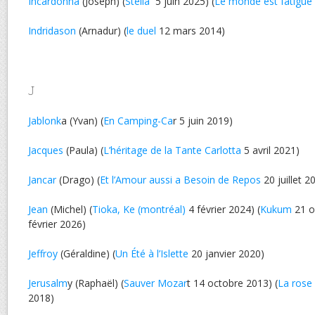
Incardonna
(Joseph) (
Stella
5 juin 2025) (
Le monde est fatigué
Indridason
(Arnadur) (
le duel
12 mars 2014)
J
Jablonk
a (Yvan) (
En Camping-Ca
r 5 juin 2019)
Jacques
(Paula) (
L’héritage de la Tante Carlotta
5 avril 2021)
Jancar
(Drago) (
Et l’Amour aussi a Besoin de Repos
20 juillet 2
Jean
(Michel) (
Tioka, Ke (montréal)
4 février 2024) (
Kukum
21 o
février 2026)
Jeffroy
(Géraldine) (
Un Été à l’Islette
20 janvier 2020)
Jerusalm
y (Raphaël) (
Sauver Mozar
t 14 octobre 2013) (
La rose
2018)