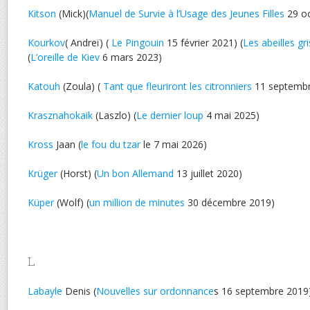
Kitson
(Mick)(
Manuel de Survie à l’Usage des Jeunes Filles
29 oc
Kourkov
( Andreï) (
Le Pingouin
15 février 2021) (
Les abeilles gr
(
L’oreille de Kiev
6 mars 2023)
Katouh
(Zoula) (
Tant que fleuriront les citronniers
11 septembr
Krasznahokaik
(Laszlo) (
Le dernier loup
4 mai 2025)
Kross
Jaan (
le fou du tzar
le 7 mai 2026)
Krüger
(Horst) (
Un bon Allemand
13 juillet 2020)
Küper
(Wolf) (
un million de minutes
30 décembre 2019)
L
Labayle
Denis (
Nouvelles sur ordonnance
s 16 septembre 2019