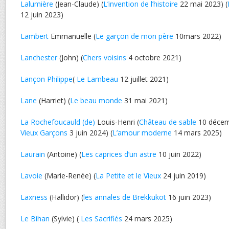
Lalumière
(Jean-Claude) (
L’invention de l’histoire
22 mai 2023) (
12 juin 2023)
Lambert
Emmanuelle (
Le garçon de mon père
10mars 2022)
Lanchester
(John) (
Chers voisins
4 octobre 2021)
Lançon Philippe
(
Le Lambeau
12 juillet 2021)
Lane
(Harriet) (
Le beau monde
31 mai 2021)
La Rochefoucauld (de)
Louis-Henri (
Château de sable
10 décem
Vieux Garçons
3 juin 2024) (
L’amour moderne
14 mars 2025)
Laurain
(Antoine) (
Les caprices d’un astre
10 juin 2022)
Lavoie
(Marie-Renée) (
La Petite et le Vieux
24 juin 2019)
Laxness
(Hallidor) (
les annales de Brekkukot
16 juin 2023)
Le Bihan
(Sylvie) (
Les Sacrifiés
24 mars 2025)