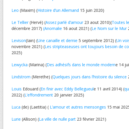
Leo
(Maxim) (
Histoire d’un Allemand
15 juin 2020)
Le Tellier
(Hervé) (
Assez parlé d’amour
23 aout 2010)(
Toutes le
décembre 2017)
(Anomalie
16 aout 2021) (
Le Nom sur le Mur
2
Levison
(Iain) (
Une canaille et demie
5 septembre 2012) (
Un vois
novembre 2021) (
Les stripteaseuses ont toujours besoin de con
2025)
Lewycka
(Marina) (
Des adhésifs dans le monde modern
e 14 ju
Lindstrom
(Merethe) (
Quelques jours dans l’histoire du silence
2
Louis
Edouard (
En finir avec Eddy Bellegueul
e 11 avril 2014) (
qu
2022) (
L’effondrement
20 janvier 2025)
Luca
(de) (Laetitia) (
L’amour et autres mensonges
15 mai 202
Lurie
(Allison) (
La ville de nulle part
23 février 2021)