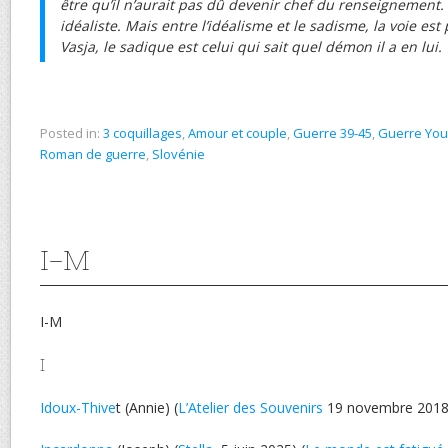
être qu’il n’aurait pas dû devenir chef du renseignemen
idéaliste. Mais entre l’idéalisme et le sadisme, la voie est 
Vasja, le sadique est celui qui sait quel démon il a en lui.
Posted in:
3 coquillages
,
Amour et couple
,
Guerre 39-45
,
Guerre You
Roman de guerre
,
Slovénie
I-M
I-M
I
Idoux-Thive
t (Annie) (
L’Atelier des Souvenirs
19 novembre 2018