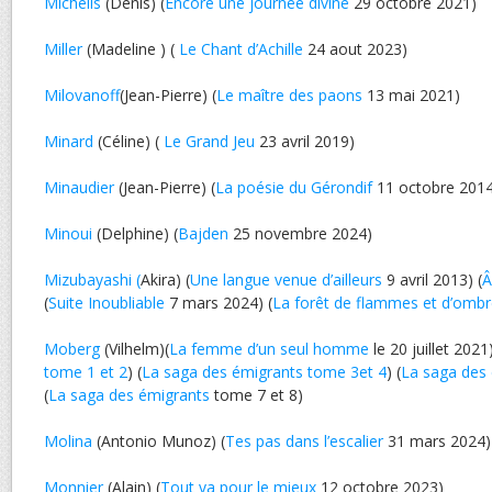
Michelis
(Denis) (
Encore une journée divine
29 octobre 2021)
Miller
(Madeline ) (
Le Chant d’Achille
24 aout 2023)
Milovanoff
(Jean-Pierre) (
Le maître des paons
13 mai 2021)
Minard
(Céline) (
Le Grand Jeu
23 avril 2019)
Minaudier
(Jean-Pierre) (
La poésie du Gérondif
11 octobre 2014
Minoui
(Delphine) (
Bajden
25 novembre 2024)
Mizubayashi (
Akira) (
Une langue venue d’ailleurs
9 avril 2013) (
Â
(
Suite Inoubliable
7 mars 2024) (
La forêt de flammes et d’omb
Moberg
(Vilhelm)(
La femme d’un seul homme
le 20 juillet 2021)
tome 1 et 2
) (
La saga des émigrants tome 3et 4
) (
La saga des 
(
La saga des émigrants
tome 7 et 8)
Molina
(Antonio Munoz) (
Tes pas dans l’escalier
31 mars 2024)
Monnier
(Alain) (
Tout va pour le mieux
12 octobre 2023)