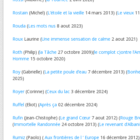
Rostain
(Michel) (
L’étoile et la vieille
14 mars 2013) (
Le vieux
11 
Rouda
(
Les mots nus
8 aout 2023)
Roux
Laurine (
Une immense sensation de calme
2 aout 2021)
Roth
(Philip) (
la Tâche
27 octobre 2009)(
le complot c)ontre l’A
Homme
15 octobre 2020)
Roy
(Gabrielle) (
La petite poule d’eau
7 décembre 2013) (
Bonhe
2025)
Royer
(Corinne) (
Ceux du lac
3 décembre 2024)
Ruffel
(Eliot) (
Après ça
02 décembre 2024)
Rufin
(Jean-Chistophe) (
Le grand Cœur
7 aout 2012) (
Rouge Bré
(
Immortelle Randonnée
24 octobre 2013) (
Le revenant d’Alban
Rumiz
(Paolo) (
Aux frontières de l ‘ Europe
16 décembre 2012)