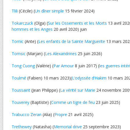
Tlili
(Cécile) (
Un dîner simple
15 février 2024)
Tokarczuck
(Olga) (
Sur les Ossements et les Morts
13 avril 202
hommes et les Anges
20 avril 2020) juin
Tomic
(Ante) (
Les enfants de la Sainte Marguerite
13 mars 202
Tomsic
(Marjan) (
Les Alexandrines
25 juin 2026)
Tong Cuong
(Valérie) (
Par Amour
8 juin 2017) (
les guerres intér
Toulmé
(Fabien) 10 mars 2023)(
L’odyssée d’Hakim
10 mars 20
Toussaint
(Jean Philippe) (
La vérité sur Marie
24 novembre 200
Touverey
(Baptiste) (
Comme un tigre de feu
23 juin 2025)
Trabucco Zeran
(Alia) (
Propre
21 avril 2025)
Trethewey
(Natasha) (
Memorial drive
25 septembre 2023)