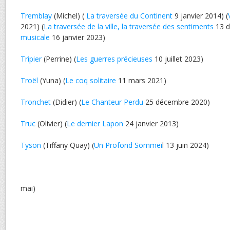
Tremblay
(Michel) (
La traversée du Continent
9 janvier 2014) (
2021) (
La traversée de la ville, la traversée des sentiments
13 d
musicale
16 janvier 2023)
Tripier
(Perrine) (
Les guerres précieuses
10 juillet 2023)
Troël
(Yuna) (
Le coq solitaire
11 mars 2021)
Tronchet
(Didier) (
Le Chanteur Perdu
25 décembre 2020)
Truc
(Olivier) (
Le dernier Lapon
24 janvier 2013)
Tyson
(Tiffany Quay) (
Un Profond Sommei
l 13 juin 2024)
mai)