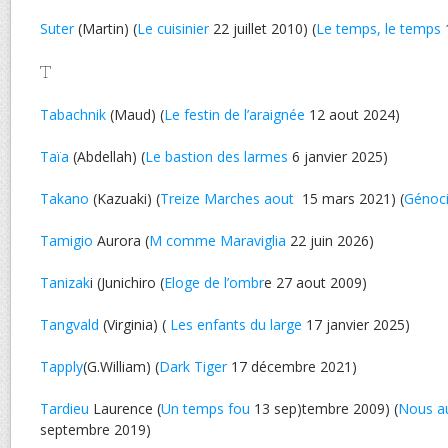
Suter
(Martin) (
Le cuisinier
22 juillet 2010) (
Le temps, le temps
T
Tabachnik
(Maud) (
Le festin de l’araignée
12 aout 2024)
Taïa
(Abdellah) (
Le bastion des larmes
6 janvier 2025)
Takano
(Kazuaki) (
Treize Marches aout
15 mars 2021) (
Génoci
Tamigio
Aurora (
M comme Maraviglia
22 juin 2026)
Tanizak
i (Junichiro (
Eloge de l’ombr
e 27 aout 2009)
Tangvald
(Virginia) (
Les enfants du large
17 janvier 2025)
Tapply
(G.William) (
Dark Tiger
17 décembre 2021)
Tardieu
Laurence (
Un temps fou
13 sep)tembre 2009) (
Nous au
septembre 2019)