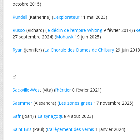
octobre 2015)
Rundell
(Katherine) (
L’explorateur
11 mai 2023)
Russo
(Richard) (
le déclin de l’empire Whiting
9 février 2014) (
Re
27 septembre 2024) (
Mohawk
19 juin 2025)
Ryan
(Jennifer) (
La Chorale des Dames de Chilbury
29 juin 2018
S
Sackville-Wes
t (Vita) (
l’héritier
8 février 2021)
Saemmer
(Alexandra) (
Les zones grises
17 novembre 2025)
Safr
(Joan) (
La synagogu
e 4 aout 2023)
Saint Bris
(Paul) (
L’allègement des vernis
1 janvier 2024)