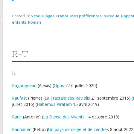
Posted in:
5 coquillages
,
France
,
Mes préférences
,
Musique
,
Rappor
enfants
,
Roman
R-T
R
Ragougneau
(Alexis) (
Opus 77
6 juillet 2020)
Raufast
(Pierre) (
La Fractale des Raviolis
21 septembre 2015) (
juillet 2016) (
Habemus Piratam
15 avril 2019)
Rault
(Antoine) (
La Danse des Vivants
14 octobre 2019)
Rautianen
(Petra) (
Un pays de neige et de cendre
s 8 aout 2022