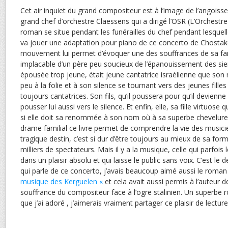
Cet air inquiet du grand compositeur est à l’image de l’angoisse
grand chef d’orchestre Claessens qui a dirigé l’OSR (L’Orchestr
roman se situe pendant les funérailles du chef pendant lesquelles
va jouer une adaptation pour piano de ce concerto de Chostak
mouvement lui permet d’évoquer une des souffrances de sa fam
implacable d’un père peu soucieux de l’épanouissement des sie
épousée trop jeune, était jeune cantatrice israélienne que so
peu à la folie et à son silence se tournant vers des jeunes fille
toujours cantatrices. Son fils, qu’il poussera pour qu’il devienne
pousser lui aussi vers le silence. Et enfin, elle, sa fille virtuo
si elle doit sa renommée à son nom où à sa superbe chevelure
drame familial ce livre permet de comprendre la vie des musicie
tragique destin, c’est si dur d’être toujours au mieux de sa for
milliers de spectateurs. Mais il y a la musique, celle qui parfois
dans un plaisir absolu et qui laisse le public sans voix. C’est le
qui parle de ce concerto, j’avais beaucoup aimé aussi le roman d
musique des Kerguelen «
et cela avait aussi permis à l’auteur de
souffrance du compositeur face à l’ogre stalinien. Un superbe r
que j’ai adoré , j’aimerais vraiment partager ce plaisir de lectur