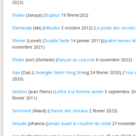
2023)
Shalev
(Seruya) (
Stupeur
19 février202)
Shimazaki
(Aki) (
Mitsuba
3 octobre 2012) (
Le poids des secrets
Shriver
(Lionel) (
Double faute
14 janvier 2011)(
quatre heures di
novembre 2021)
Shulte
(vor) (Stefanie) (
Garçon au coq noir
6 novembre 2023)
Sijie
(Dai) (
L’évangile Selon Yong She
ng 24 février 2020) (
Trois 
2020)
Siméon
(Jean Pierre) (
Lettre à la femme aimée
5 septembre 200
février 2011)
Simonnot
(Maud) (
L’heure des oiseaux
2 février 2023)
Sinisalo
Johanna (
Jamais avant le coucher du soleil
27 novembr