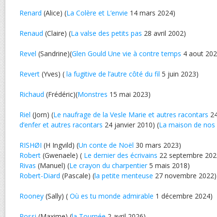
Renard
(Alice) (
La Colère et L’envie
14 mars 2024)
Renaud
(Claire) (
La valse des petits pas
28 avril 2002)
Revel
(Sandrine)(
Glen Gould Une vie à contre temps
4 aout 202
Revert
(Yves) (
la fugitive de l’autre côté du fil
5 juin 2023)
Richaud
(Frédéric)(
Monstres
15 mai 2023)
Riel
(Jorn) (
Le naufrage de la Vesle Marie et autres racontars
24
d’enfer et autres racontars
24 janvier 2010) (
La maison de nos
RISHØI
(H Ingvild) (
Un conte de Noël
30 mars 2023)
Robert
(Gwenaele) (
Le dernier des écrivains
22 septembre 202
Rivas
(Manuel) (
Le crayon du charpentier
5 mais 2018)
Robert-Diard
(Pascale) (
la petite menteuse
27 novembre 2022)
Rooney
(Sally) (
Où es tu monde admirable
1 décembre 2024)
Rossi
(Maxime) (
la Tournée
2 avril 2026)