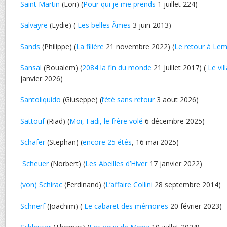
Saint Martin
(Lori) (
Pour qui je me prends
1 juillet 224)
Salvayre
(Lydie) (
Les belles Âmes
3 juin 2013)
Sands
(Philippe) (
La filière
21 novembre 2022) (
Le retour à Le
Sansal
(Boualem) (
2084 la fin du monde
21 Juillet 2017) (
Le vil
janvier 2026)
Santoliquido
(Giuseppe) (
l’été sans retour
3 aout 2026)
Sattouf
(Riad) (
Moi, Fadi, le frère volé
6 décembre 2025)
Schäfer
(Stephan) (
encore 25 étés
, 16 mai 2025)
Scheuer
(Norbert) (
Les Abeilles d’Hiver
17 janvier 2022)
(von) Schirac
(Ferdinand) (
L’affaire Collini
28 septembre 2014)
Schnerf
(Joachim) (
Le cabaret des mémoires
20 février 2023)