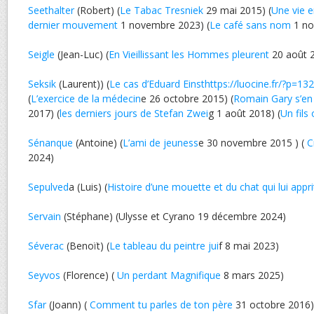
Seethalter
(Robert) (
Le Tabac Tresniek
29 mai 2015) (
Une vie e
dernier mouvement
1 novembre 2023) (
Le café sans nom
1 no
Seigle
(Jean-Luc) (
En Vieillissant les Hommes pleurent
20 août 
Seksik
(Laurent)) (
Le cas d’Eduard Einsthttps://luocine.fr/?p=13
(
L’exercice de la médecin
e 26 octobre 2015) (
Romain Gary s’en
2017) (
les derniers jours de Stefan Zwei
g 1 août 2018) (
Un fils
Sénanque
(Antoine) (
L’ami de jeuness
e 30 novembre 2015 ) (
C
2024)
Sepulved
a (Luis) (
Histoire d’une mouette et du chat qui lui appri
Servain
(Stéphane) (Ulysse et Cyrano 19 décembre 2024)
Séverac
(Benoït) (
Le tableau du peintre jui
f 8 mai 2023)
Seyvos
(Florence) (
Un perdant Magnifique
8 mars 2025)
Sfar
(Joann) (
Comment tu parles de ton père
31 octobre 2016)