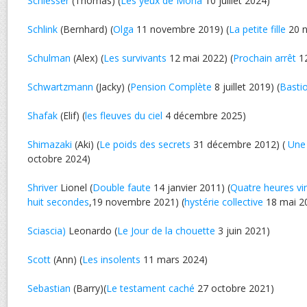
Schlesser
(Thomas) (
Les yeux de Mona
10 juillet 2024)
Schlink
(Bernhard) (
Olga
11 novembre 2019) (
La petite fille
20 n
Schulman
(Alex) (
Les survivants
12 mai 2022) (
Prochain arrêt
12
Schwartzmann
(Jacky) (
Pension Complète
8 juillet 2019) (
Basti
Shafak
(Elif) (
les fleuves du ciel
4 décembre 2025)
Shimazaki
(Aki) (
Le poids des secrets
31 décembre 2012) (
Une 
octobre 2024)
Shriver
Lionel (
Double faute
14 janvier 2011) (
Quatre heures vi
huit secondes
,19 novembre 2021) (
hystérie collective
18 mai 2
Sciascia)
Leonardo (
Le Jour de la chouette
3 juin 2021)
Scott
(Ann) (
Les insolents
11 mars 2024)
Sebastian
(Barry)(
Le testament caché
27 octobre 2021)