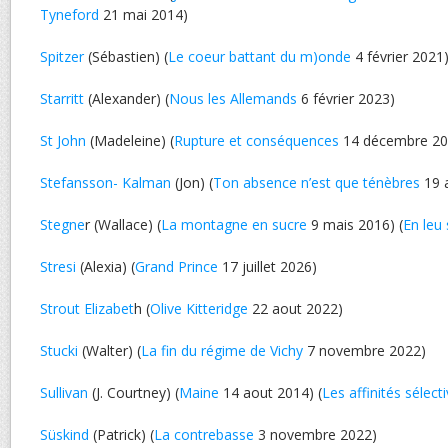
Tyneford
21 mai 2014)
Spitzer
(Sébastien) (
Le coeur battant du m)onde
4 février 2021
Starritt
(Alexander) (
Nous les Allemands
6 février 2023)
St John
(Madeleine) (
Rupture et conséquences
14 décembre 20
Stefansson- Kalman
(Jon) (
Ton absence n’est que ténèbres
19 
Stegne
r (Wallace) (
La montagne en sucre
9 mais 2016) (
En leu 
Stresi
(Alexia) (
Grand Prince
17 juillet 2026)
Strout Elizabet
h (
Olive Kitteridge
22 aout 2022)
Stucki
(Walter) (
La fin du régime de Vichy
7 novembre 2022)
Sullivan
(J. Courtney) (
Maine
14 aout 2014) (
Les affinités sélect
Süskind
(Patrick) (
La contrebasse
3 novembre 2022)