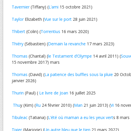
Tavernier
(Tiffany) (
L’ami
15 octobre 2021)
Taylor
Elizabeth (
Vue sur le port
28 juin 2021)
Thibert
(Colin) (
Torrentius
16 mars 2020)
Thiéry
(Sébastien) (
Demain la revanche
17 mars 2023)
Thomas
(Chantal) (
le Testament d’Olympe
14 avril 2011) (
Souve
15 novembre 2017) mars
Thomas
(David) (
La patience des buffles sous la pluie
20 Octob
janvier 2026)
Thurin
(Paul) (
Le livre de Joan
16 juillet 2025
Thu
y (Kim) (
Ru
24 février 2010) (
Man
21 juin 2013) (
Vi
16 nove
Tibuleac
(Tatiana) (
L’été où maman a eu les yeux vert
s 8 mars
Tixier
(Marjorie) (
Un autre bleu que le tien
21 mars 2022)