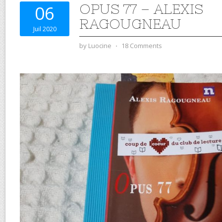
OPUS 77 – ALEXIS
06
RAGOUGNEAU
Juil 2020
by
Luocine
⋅
18 Comments