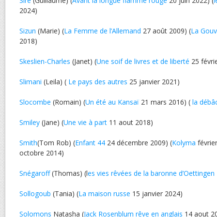
Sire
(Guillaume) (
Avant la longue flamme rouge
20 juin 2022) (
l
2024)
Sizun
(Marie) (
La Femme de l’Allemand
27 août 2009) (
La Gouv
2018)
Skeslien-Charles
(Janet) (
Une soif de livres et de liberté
25 févri
Slimani
(Leila) (
Le pays des autres
25 janvier 2021)
Slocombe
(Romain) (
Un été au Kansaï
21 mars 2016) (
la débâ
Smiley
(Jane) (
Une vie à part
11 aout 2018)
Smith
(Tom Rob) (
Enfant 44
24 décembre 2009) (
Kolyma
févrie
octobre 2014)
Snégaroff
(Thomas) (l
es vies rêvées de la baronne d’Oettingen
Sollogoub
(Tania) (
La maison russe
15 janvier 2024)
Solomons
Natasha (
Jack Rosenblum rêve en anglais
14 aout 20