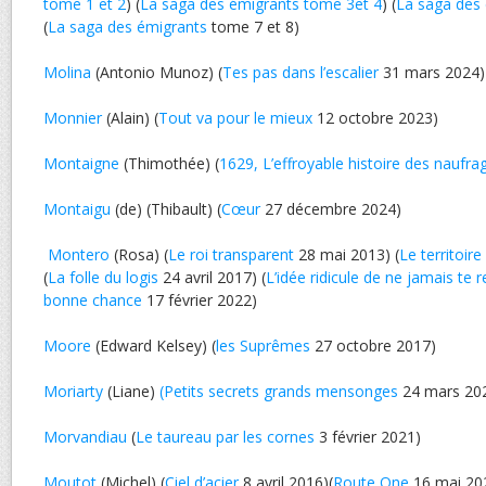
tome 1 et 2
) (
La saga des émigrants tome 3et 4
) (
La saga des 
(
La saga des émigrants
tome 7 et 8)
Molina
(Antonio Munoz) (
Tes pas dans l’escalier
31 mars 2024)
Monnier
(Alain) (
Tout va pour le mieux
12 octobre 2023)
Montaigne
(Thimothée) (
1629, L’effroyable histoire des naufra
Montaigu
(de) (Thibault) (
Cœur
27 décembre 2024)
Montero
(Rosa) (
Le roi transparent
28 mai 2013) (
Le territoir
(
La folle du logis
24 avril 2017) (
L’idée ridicule de ne jamais te r
bonne chance
17 février 2022)
Moore
(Edward Kelsey) (
les Suprêmes
27 octobre 2017)
Moriarty
(Liane)
(Petits secrets grands mensonges
24 mars 20
Morvandiau
(
Le taureau par les cornes
3 février 2021)
Moutot
(Michel) (
Ciel d’acier
8 avril 2016)(
Route One
16 mai 20