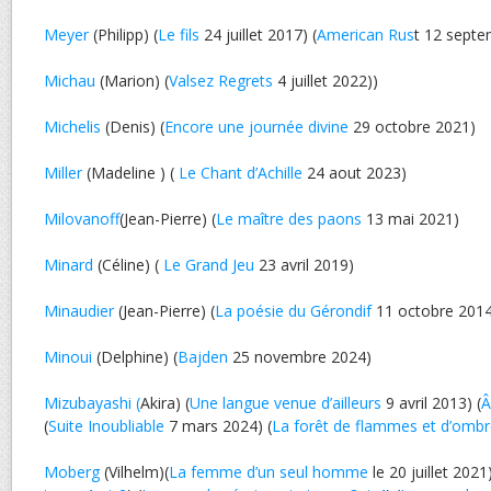
Meyer
(Philipp) (
Le fils
24 juillet 2017) (
American Rus
t 12 septe
Michau
(Marion) (
Valsez Regrets
4 juillet 2022))
Michelis
(Denis) (
Encore une journée divine
29 octobre 2021)
Miller
(Madeline ) (
Le Chant d’Achille
24 aout 2023)
Milovanoff
(Jean-Pierre) (
Le maître des paons
13 mai 2021)
Minard
(Céline) (
Le Grand Jeu
23 avril 2019)
Minaudier
(Jean-Pierre) (
La poésie du Gérondif
11 octobre 2014
Minoui
(Delphine) (
Bajden
25 novembre 2024)
Mizubayashi (
Akira) (
Une langue venue d’ailleurs
9 avril 2013) (
Â
(
Suite Inoubliable
7 mars 2024) (
La forêt de flammes et d’omb
Moberg
(Vilhelm)(
La femme d’un seul homme
le 20 juillet 2021)