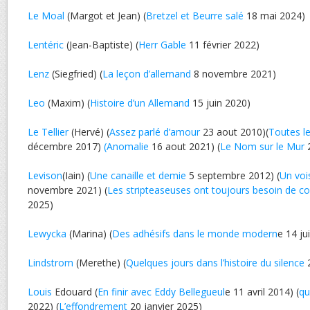
Le Moal
(Margot et Jean) (
Bretzel et Beurre salé
18 mai 2024)
Lentéric
(Jean-Baptiste) (
Herr Gable
11 février 2022)
Lenz
(Siegfried) (
La leçon d’allemand
8 novembre 2021)
Leo
(Maxim) (
Histoire d’un Allemand
15 juin 2020)
Le Tellier
(Hervé) (
Assez parlé d’amour
23 aout 2010)(
Toutes le
décembre 2017)
(Anomalie
16 aout 2021) (
Le Nom sur le Mur
2
Levison
(Iain) (
Une canaille et demie
5 septembre 2012) (
Un vois
novembre 2021) (
Les stripteaseuses ont toujours besoin de con
2025)
Lewycka
(Marina) (
Des adhésifs dans le monde modern
e 14 ju
Lindstrom
(Merethe) (
Quelques jours dans l’histoire du silence
2
Louis
Edouard (
En finir avec Eddy Bellegueul
e 11 avril 2014) (
qu
2022) (
L’effondrement
20 janvier 2025)