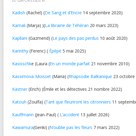
Kadish
(Rachel) (
De Sang et d’Encre
14 septembre 2020)
Kamali
(Marja) )(
La librairie de Téhéran
20 mars 2023)
Kapllani
(Gazmend) (
Le pays des pas perdus
10 août 2020)
Karinthy
(Ferenc) (
Épépé
5 mai 2025)
Kasisschk
e (Laura (
En un monde parfait
21 novembre 2010)
Kassimova-Moisset
(Maria) (
Rhapsodie Balkanique
23 octobre
Kästner
(Erich) (Émile et les détectives 21 nombre 2022)
Katouh
(Zoulfa) (
Tant que fleuriront les citronniers
11 septembr
Kauffmann
(Jean-Paul) (
L’accident
13 juillet 2026)
Kawamura
(Genki) (
N’oublie pas les fleurs
7 mars 2022)