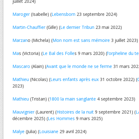
juillet 2024)
Maroger
(Isabelle) (
Lebensborn
23 septembre 2024)
Martin-Chauffier
(Gille) (
Le dernier Tribun
23 mai 2022)
Marzan
o (Michela) (
Mon nom est sans mémoire
3 juillet 2023)
Ma
s (Victoria) (
Le Bal des Folle
s 9 mars 2020) (
l’orpheline du t
Mascaro
(Alain) (
Avant que le monde ne se ferme
31 mars 202
Mathieu
(Nicolas) (
Leurs enfants après eux
31 octobre 2022) (
2023)
Mathieu
(Tristan) (
1800 la main sanglante
4 septembre 2023)
Mauvignier
(Laurent) (
Histoires de la nuit
9 septembre 2021) (
L
décembre 2025) (
Les Hommes
9 mars 2025)
Malye
(Julia) (
Louisiane
29 avril 2024)