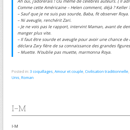
Ah oui, j’adorerais ! Ou même de célèbres auteurs. ( Il ad
Comme cette Américaine – Helen comment, déjà ? Keller 
– Sauf que je ne suis pas sourde, Baba, fit observer Roya.
– Ni aveugle, renchérit Zari.
– Je ne vois pas le rapport, intervint Maman, avant de dem
manger plus vite.
– Il faut être sourde et aveugle pour avoir une chance de 
déclara Zary fière de sa connaissance des grandes figure
– Muette. N’oublie pas muette, marmonna Roya.
Posted in:
3 coquillages
,
Amour et couple
,
Civilisation traditionnelle
,
Unis
,
Roman
I-M
I-M