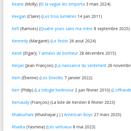
Keane
(Molly) (
Et la vague les emporta
3 mais 2024)
Keegan
(Claire) (
Les trois lumières
14 juin 2011)
Kefi
(Ramses) (
Quatre jours sans ma mère
8 septembre 2025)
Kennedy
(Margaret) (
Le festin
26 aout 2024)
Keret
(Etgar)(
7 années de bonheur
28 décembre 2015)
Kerjan
(Jean-François) (
La naissance du sentiment
26 novembr
Kern
(Étienne) (
Les Envolés
7 janvier 2022)
Kerr
(Philip) (
La trilogie berlinoise
2 juin février 2010) (
L’offrand
Kersaudy
(François) (La liste de Kersten 8 février 2023)
Khabushani
(Khashayar.J ) (
American Boys
27 mars 2025)
Khadra
(Yasmina) (
Les vertueux
8 mai 2023)