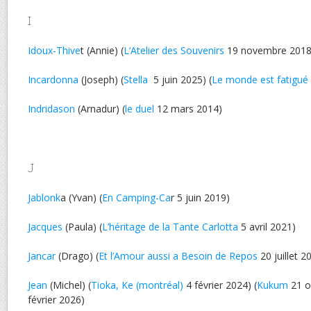
I
Idoux-Thive
t (Annie) (
L’Atelier des Souvenirs
19 novembre 2018
Incardonna
(Joseph) (
Stella
5 juin 2025) (
Le monde est fatigué
Indridason
(Arnadur) (
le duel
12 mars 2014)
J
Jablonk
a (Yvan) (
En Camping-Ca
r 5 juin 2019)
Jacques
(Paula) (
L’héritage de la Tante Carlotta
5 avril 2021)
Jancar
(Drago) (
Et l’Amour aussi a Besoin de Repos
20 juillet 2
Jean
(Michel) (
Tioka, Ke (montréal)
4 février 2024) (
Kukum
21 o
février 2026)