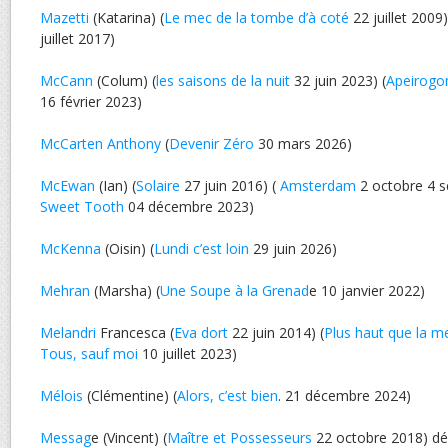
Mazetti
(Katarina) (
Le mec de la tombe d’à coté
22 juillet 2009)
juillet 2017)
McCann
(Colum) (
les saisons de la nuit
32 juin 2023) (
Apeirogo
16 février 2023)
McCarten Anthony
(
Devenir Zéro
30 mars 2026)
McEwan
(Ian) (
Solaire
27 juin 2016) (
Amsterdam
2 octobre 4 s
Sweet Tooth
04 décembre 2023)
McKenna
(Oisin) (
Lundi c’est loin
29 juin 2026)
Mehran
(Marsha) (
Une Soupe à la Grenad
e 10 janvier 2022)
Melandri
Francesca (
Eva dort
22 juin 2014) (
Plus haut que la m
Tous, sauf moi
10 juillet 2023)
Mélois
(Clémentine) (
Alors, c’est bien
. 21 décembre 2024)
Messag
e (Vincent) (
Maître et Possesseurs
22 octobre 2018) d