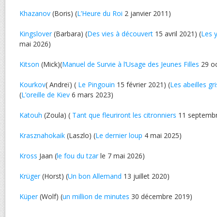
Khazanov
(Boris) (
L’Heure du Roi
2 janvier 2011)
Kingslover
(Barbara) (
Des vies à découvert
15 avril 2021) (
Les 
mai 2026)
Kitson
(Mick)(
Manuel de Survie à l’Usage des Jeunes Filles
29 oc
Kourkov
( Andreï) (
Le Pingouin
15 février 2021) (
Les abeilles gr
(
L’oreille de Kiev
6 mars 2023)
Katouh
(Zoula) (
Tant que fleuriront les citronniers
11 septembr
Krasznahokaik
(Laszlo) (
Le dernier loup
4 mai 2025)
Kross
Jaan (
le fou du tzar
le 7 mai 2026)
Krüger
(Horst) (
Un bon Allemand
13 juillet 2020)
Küper
(Wolf) (
un million de minutes
30 décembre 2019)