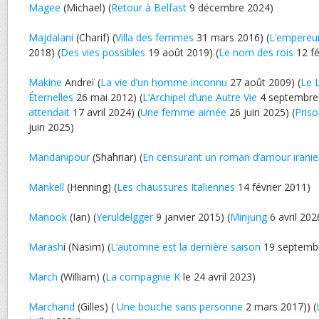
Magee
(Michael) (
Retour à Belfast
9 décembre 2024)
Majdalani
(Charif) (
Villa des femmes
31 mars 2016) (
L’empereur
2018) (
Des vies possibles
19 août 2019) (
Le nom des rois
12 fé
Makine
Andreï (
La vie d’un homme inconnu
27 août 2009) (
Le 
Éternelles
26 mai 2012) (
L’Archipel d’une Autre Vie
4 septembre 
attendait
17 avril 2024) (
Une femme aimée
26 juin 2025) (
Priso
juin 2025)
Mandanipour
(Shahriar) (
En censurant un roman d’amour irani
Mankell
(Henning) (
Les chaussures Italiennes
14 février 2011)
Manook
(Ian) (
Yeruldelgger
9 janvier 2015) (
Minjung
6 avril 202
Marash
i (Nasim) (
L’automne est la dernière saison
19 septemb
March
(William) (
La compagnie K
le 24 avril 2023)
Marchand
(Gilles) (
Une bouche sans personne
2 mars 2017)) (