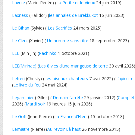
Lavoie
(Marie-Renée) (
La Petite et le Vieux
24 juin 2019)
Laxness
(Hallidor) (
les annales de Brekkukot
16 juin 2023)
Le Bihan
(Sylvie) (
Les Sacrifiés
24 mars 2025)
Le Clerc
(Xavier) (
Un homme sans titre
18 septembre 2023)
LEE
(Min-Jin) (
Pachinko
1 octobre 2021)
LEE(Mirinae)
(
Les 8 vies d’une mangeuse de terre
30 avril 2026
Lefteri
(Christy) (
Les oiseaux chanteurs
7 avril 2022) (
L’apiculte
(
Le livre du feu
24 mai 2024)
Legardinier
( Gilles) (
Demain j’arrête
29 janvier 2012) (
Complèt
2026) (
Mardi soir
19 heures 15 juin 2026)
Le Goff
(Jean-Pierre) (
La France d’Hier
( 15 octobre 2018)
Lemaitre
(Pierre) (
Au revoir Là haut
26 novembre 2015)