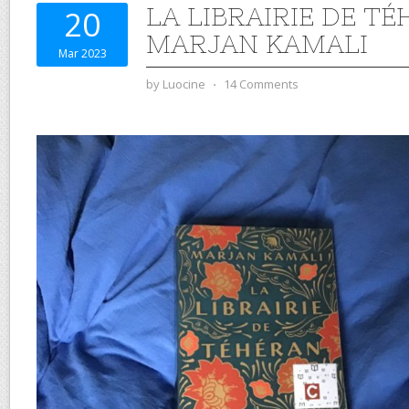
LA LIBRAIRIE DE T
20
MARJAN KAMALI
Mar 2023
by
Luocine
⋅
14 Comments