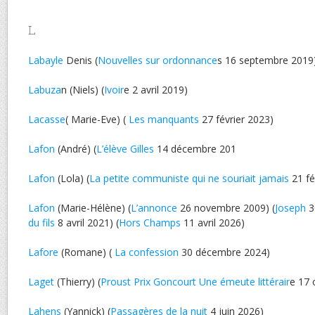
L
Labayle
Denis (
Nouvelles sur ordonnance
s 16 septembre 2019
Labuza
n (Niels) (
Ivoir
e 2 avril 2019)
Lacasse
( Marie-Eve) (
Les manquants
27 février 2023)
Lafon
(André) (
L’élève Gilles
14 décembre 201
Lafon
(Lola) (
La petite communiste qui ne souriait jamais
21 fé
Lafon
(Marie-Hélène) (
L’annonce
26 novembre 2009) (
Joseph
3
du fils
8 avril 2021) (
Hors Champs
11 avril 2026)
Lafore
(Romane) (
La confession
30 décembre 2024)
Laget
(Thierry) (
Proust Prix Goncourt Une émeute littérair
e 17 
Lahens
(Yannick) (
Passagères de la nuit
4 juin 2026)