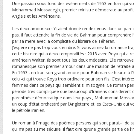
Une passion sous fond des évènements de 1953 en Iran qui voie
Mohammad Mossadegh, premier ministre démocrate au profit 
Anglais et les Américains.
Les deux amoureux s’étaient donné rendez-vous dans un parc
pas. Il faut attendre la fin de vie de Bahman pour comprendre l
par sa mère avec la complicité du libraire de Téhéran.
J’espère ne pas trop vous en dire. Si vous aimez la romance t
cette histoire qui a deux temporalités : 2013 avec Roya qui a re
américain Walter, ils sont tous les deux médecins. Elle retrouv
romanesque son premier amour dans une maison de retraite as
En 1953 , en Iran son grand amour pour Bahman se heurte à l’h
celui-ci qui trouve Roya trop ordinaire pour son fils. C’est intér
femmes dans ce pays qui semblent si misogyne. Ce roman perm
période très compliquée que beaucoup d’Iraniens considèrent
parenthèse démocratique dans leur pays , Mohammad Mossade
un coup d’état orchestré par l’Angleterre et les Etats-Unis qui v
le pétrole iranien.
Un roman à l’image des poèmes persans qui sont parait-il de
qui n’a pas su me séduire. Il faut dire qu’une grande partie de l’i