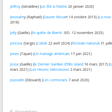
Jeffroy
(Géraldine) (
Un Été à l’Islette
20 janvier 2020)
Jerusalm
y (Raphaël) (
Sauver Mozar
t 14 octobre 2013) (
La rose
2018)
Jolly
(Gaëlle) (
En quête de liberté
-BD- 12 novembre 2025)
Joncour
(Serge) (
L’idole
22 avril 2024) (
l’écrivain national
31 juill
Jones
(Tayari) (
Un mariage américain
17 juin 2021)
Josse
(Gaëlle) (
le Dernier Gardien d’Ellis Island
16 mars 2017) (
U
mars 2021) (
Les Heures Silencieuses
2 mars 2021)
Jousselin
(Edouard) (
Les cormorans
7 aout 2020)
K décembre