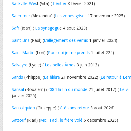
Sackville-Wes
t (Vita) (
l’héritier
8 février 2021)
Saemmer
(Alexandra) (
Les zones grises
17 novembre 2025)
Safr
(Joan) (
La synagogu
e 4 aout 2023)
Saint Bris
(Paul) (
L’allègement des vernis
1 janvier 2024)
Saint Martin
(Lori) (
Pour qui je me prends
1 juillet 224)
Salvayre
(Lydie) (
Les belles Âmes
3 juin 2013)
Sands
(Philippe) (
La filière
21 novembre 2022) (
Le retour à Le
Sansal
(Boualem) (
2084 la fin du monde
21 Juillet 2017) (
Le vil
janvier 2026)
Santoliquido
(Giuseppe) (
l’été sans retour
3 aout 2026)
Sattouf
(Riad) (
Moi, Fadi, le frère volé
6 décembre 2025)