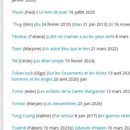
Thurin
(Paul) (
Le livre de Joan
16 juillet 2025
Thu
y (Kim) (
Ru
24 février 2010) (
Man
21 juin 2013) (
Vi
16 nove
Tibuleac
(Tatiana) (
L’été où maman a eu les yeux vert
s 8 mars
Tixier
(Marjorie) (
Un autre bleu que le tien
21 mars 2022)
Tlili
(Cécile) (
Un dîner simple
15 février 2024)
Tokarczuck
(Olga) (
Sur les Ossements et les Morts
13 avril 202
hommes et les Anges
20 avril 2020) juin
Tomic
(Ante) (
Les enfants de la Sainte Marguerite
13 mars 202
Tomsic
(Marjan) (
Les Alexandrines
25 juin 2026)
Tong Cuong
(Valérie) (
Par Amour
8 juin 2017) (
les guerres intér
Toulmé
(Fabien) 10 mars 2023)(
L’odyssée d’Hakim
10 mars 20