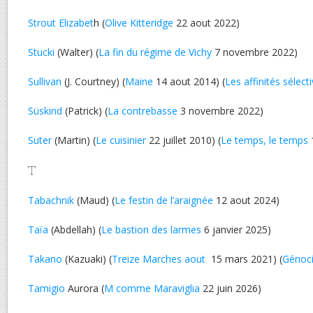
Strout Elizabet
h (
Olive Kitteridge
22 aout 2022)
Stucki
(Walter) (
La fin du régime de Vichy
7 novembre 2022)
Sullivan
(J. Courtney) (
Maine
14 aout 2014) (
Les affinités sélect
Süskind
(Patrick) (
La contrebasse
3 novembre 2022)
Suter
(Martin) (
Le cuisinier
22 juillet 2010) (
Le temps, le temps
T
Tabachnik
(Maud) (
Le festin de l’araignée
12 aout 2024)
Taïa
(Abdellah) (
Le bastion des larmes
6 janvier 2025)
Takano
(Kazuaki) (
Treize Marches aout
15 mars 2021) (
Génoci
Tamigio
Aurora (
M comme Maraviglia
22 juin 2026)