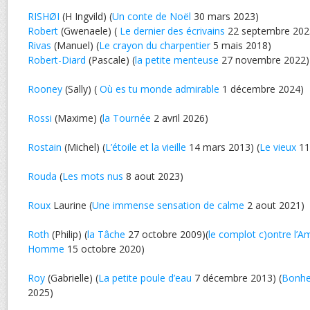
RISHØI
(H Ingvild) (
Un conte de Noël
30 mars 2023)
Robert
(Gwenaele) (
Le dernier des écrivains
22 septembre 202
Rivas
(Manuel) (
Le crayon du charpentier
5 mais 2018)
Robert-Diard
(Pascale) (
la petite menteuse
27 novembre 2022)
Rooney
(Sally) (
Où es tu monde admirable
1 décembre 2024)
Rossi
(Maxime) (
la Tournée
2 avril 2026)
Rostain
(Michel) (
L’étoile et la vieille
14 mars 2013) (
Le vieux
11 
Rouda
(
Les mots nus
8 aout 2023)
Roux
Laurine (
Une immense sensation de calme
2 aout 2021)
Roth
(Philip) (
la Tâche
27 octobre 2009)(
le complot c)ontre l’A
Homme
15 octobre 2020)
Roy
(Gabrielle) (
La petite poule d’eau
7 décembre 2013) (
Bonhe
2025)