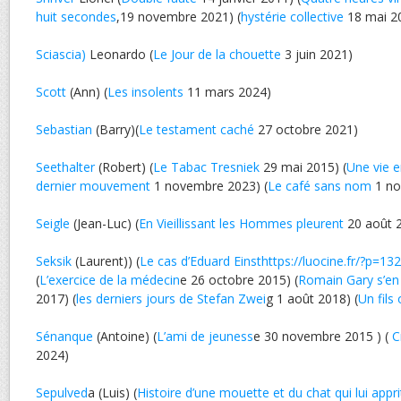
huit secondes
,19 novembre 2021) (
hystérie collective
18 mai 2
Sciascia)
Leonardo (
Le Jour de la chouette
3 juin 2021)
Scott
(Ann) (
Les insolents
11 mars 2024)
Sebastian
(Barry)(
Le testament caché
27 octobre 2021)
Seethalter
(Robert) (
Le Tabac Tresniek
29 mai 2015) (
Une vie e
dernier mouvement
1 novembre 2023) (
Le café sans nom
1 no
Seigle
(Jean-Luc) (
En Vieillissant les Hommes pleurent
20 août 
Seksik
(Laurent)) (
Le cas d’Eduard Einsthttps://luocine.fr/?p=13
(
L’exercice de la médecin
e 26 octobre 2015) (
Romain Gary s’en
2017) (
les derniers jours de Stefan Zwei
g 1 août 2018) (
Un fils
Sénanque
(Antoine) (
L’ami de jeuness
e 30 novembre 2015 ) (
C
2024)
Sepulved
a (Luis) (
Histoire d’une mouette et du chat qui lui appri