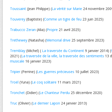
Toussaint
(Jean Philippe) (
La vérité sur Marie
24 novembre 200
Touverey
(Baptiste) (
Comme un tigre de feu
23 juin 2025)
Trabucco Zeran
(Alia) (
Propre
21 avril 2025)
Trethewey
(Natasha) (
Memorial drive
25 septembre 2023)
Tremblay
(Michel) (
La traversée du Continent
9 janvier 2014) (
2021) (
La traversée de la ville, la traversée des sentiments
13 d
musicale
16 janvier 2023)
Tripier
(Perrine) (
Les guerres précieuses
10 juillet 2023)
Troël
(Yuna) (
Le coq solitaire
11 mars 2021)
Tronchet
(Didier) (
Le Chanteur Perdu
25 décembre 2020)
Truc
(Olivier) (
Le dernier Lapon
24 janvier 2013)