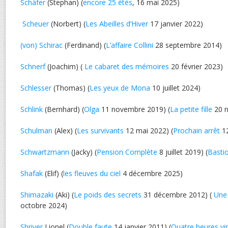
Schäfer
(Stephan) (
encore 25 étés
, 16 mai 2025)
Scheuer
(Norbert) (
Les Abeilles d’Hiver
17 janvier 2022)
(von) Schirac
(Ferdinand) (
L’affaire Collini
28 septembre 2014)
Schnerf
(Joachim) (
Le cabaret des mémoires
20 février 2023)
Schlesser
(Thomas) (
Les yeux de Mona
10 juillet 2024)
Schlink
(Bernhard) (
Olga
11 novembre 2019) (
La petite fille
20 n
Schulman
(Alex) (
Les survivants
12 mai 2022) (
Prochain arrêt
12
Schwartzmann
(Jacky) (
Pension Complète
8 juillet 2019) (
Basti
Shafak
(Elif) (
les fleuves du ciel
4 décembre 2025)
Shimazaki
(Aki) (
Le poids des secrets
31 décembre 2012) (
Une 
octobre 2024)
Shriver
Lionel (
Double faute
14 janvier 2011) (
Quatre heures vi