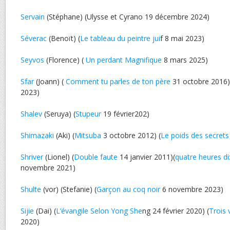
Servain
(Stéphane) (Ulysse et Cyrano 19 décembre 2024)
Séverac
(Benoït) (
Le tableau du peintre jui
f 8 mai 2023)
Seyvos
(Florence) (
Un perdant Magnifique
8 mars 2025)
Sfar
(Joann) (
Comment tu parles de ton père
31 octobre 2016)
2023)
Shalev
(Seruya) (
Stupeur
19 février202)
Shimazaki
(Aki) (
Mitsuba
3 octobre 2012) (
Le poids des secrets
Shriver
(Lionel) (
Double faute
14 janvier 2011)(
quatre heures di
novembre 2021)
Shulte
(vor) (Stefanie) (
Garçon au coq noir
6 novembre 2023)
Sijie
(Dai) (
L’évangile Selon Yong She
ng 24 février 2020) (
Trois 
2020)