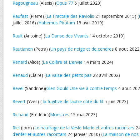
Ragougneau
(Alexis) (
Opus 77
6 juillet 2020)
Raufast
(Pierre) (
La Fractale des Raviolis
21 septembre 2015) (
juillet 2016) (
Habemus Piratam
15 avril 2019)
Rault
(Antoine) (
La Danse des Vivants
14 octobre 2019)
Rautianen
(Petra) (
Un pays de neige et de cendre
s 8 aout 2022
Renard
(Alice) (
La Colère et L’envie
14 mars 2024)
Renaud
(Claire) (
La valse des petits pas
28 avril 2002)
Revel
(Sandrine)(
Glen Gould Une vie à contre temps
4 aout 202
Revert
(Yves) (
la fugitive de l’autre côté du fil
5 juin 2023)
Richaud
(Frédéric)(
Monstres
15 mai 2023)
Riel
(Jorn) (
Le naufrage de la Vesle Marie et autres racontars
24
d’enfer et autres racontars
24 janvier 2010) (
La maison de nos