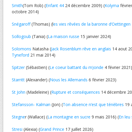
Smith
(Tom Rob) (
Enfant 44
24 décembre 2009) (
Kolyma
févrie
octobre 2014)
Snégaroff
(Thomas) (l
es vies rêvées de la baronne d’Oettingen
Sollogoub
(Tania) (
La maison russe
15 janvier 2024)
Solomons
Natasha (
Jack Rosenblum rêve en anglais
14 aout 20
Tyneford
21 mai 2014)
Spitzer
(Sébastien) (
Le coeur battant du m)onde
4 février 2021
Starritt
(Alexander) (
Nous les Allemands
6 février 2023)
St John
(Madeleine) (
Rupture et conséquences
14 décembre 20
Stefansson- Kalman
(Jon) (
Ton absence n’est que ténèbres
19 
Stegne
r (Wallace) (
La montagne en sucre
9 mais 2016) (
En leu 
Stresi
(Alexia) (
Grand Prince
17 juillet 2026)