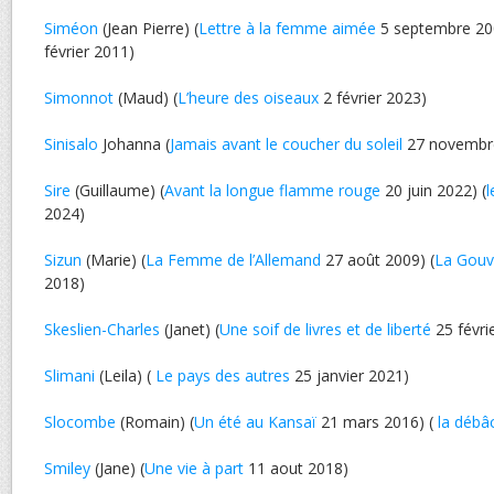
Siméon
(Jean Pierre) (
Lettre à la femme aimée
5 septembre 200
février 2011)
Simonnot
(Maud) (
L’heure des oiseaux
2 février 2023)
Sinisalo
Johanna (
Jamais avant le coucher du soleil
27 novembr
Sire
(Guillaume) (
Avant la longue flamme rouge
20 juin 2022) (
l
2024)
Sizun
(Marie) (
La Femme de l’Allemand
27 août 2009) (
La Gouv
2018)
Skeslien-Charles
(Janet) (
Une soif de livres et de liberté
25 févri
Slimani
(Leila) (
Le pays des autres
25 janvier 2021)
Slocombe
(Romain) (
Un été au Kansaï
21 mars 2016) (
la débâ
Smiley
(Jane) (
Une vie à part
11 aout 2018)