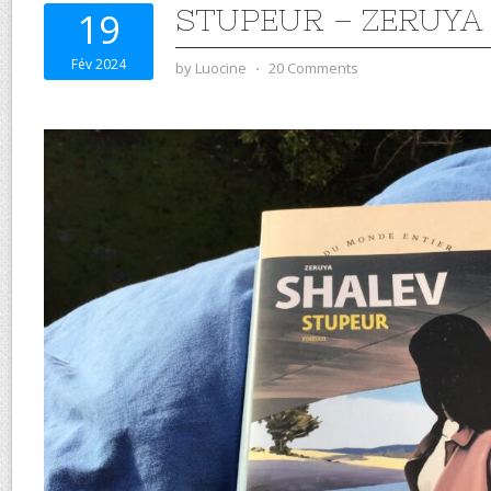
STUPEUR – ZERUYA
19
Fév 2024
by
Luocine
⋅
20 Comments