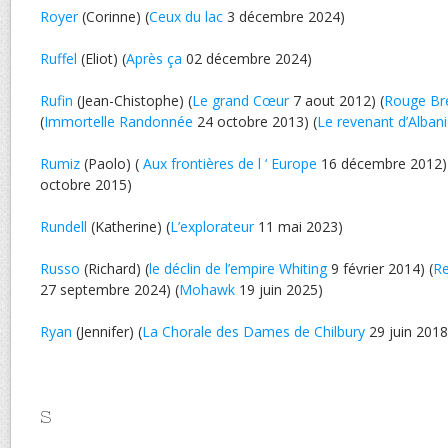
Royer
(Corinne) (
Ceux du lac
3 décembre 2024)
Ruffel
(Eliot) (
Après ça
02 décembre 2024)
Rufin
(Jean-Chistophe) (
Le grand Cœur
7 aout 2012) (
Rouge Bré
(
Immortelle Randonnée
24 octobre 2013) (
Le revenant d’Alban
Rumiz
(Paolo) (
Aux frontières de l ‘ Europe
16 décembre 2012)
octobre 2015)
Rundell
(Katherine) (
L’explorateur
11 mai 2023)
Russo
(Richard) (
le déclin de l’empire Whiting
9 février 2014) (
Re
27 septembre 2024) (
Mohawk
19 juin 2025)
Ryan
(Jennifer) (
La Chorale des Dames de Chilbury
29 juin 2018
S