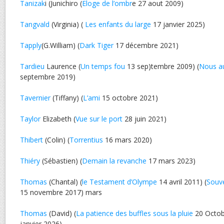
Tanizak
i (Junichiro (
Eloge de l’ombr
e 27 aout 2009)
Tangvald
(Virginia) (
Les enfants du large
17 janvier 2025)
Tapply
(G.William) (
Dark Tiger
17 décembre 2021)
Tardieu
Laurence (
Un temps fou
13 sep)tembre 2009) (
Nous au
septembre 2019)
Tavernier
(Tiffany) (
L’ami
15 octobre 2021)
Taylor
Elizabeth (
Vue sur le port
28 juin 2021)
Thibert
(Colin) (
Torrentius
16 mars 2020)
Thiéry
(Sébastien) (
Demain la revanche
17 mars 2023)
Thomas
(Chantal) (
le Testament d’Olympe
14 avril 2011) (
Souve
15 novembre 2017) mars
Thomas
(David) (
La patience des buffles sous la pluie
20 Octob
janvier 2026)