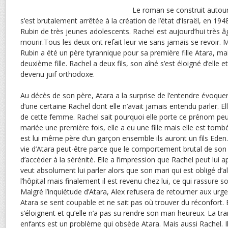
Le roman se construit autour
s’est brutalement arrêtée à la création de l’état d’Israël, en 1
Rubin de très jeunes adolescents. Rachel est aujourd’hui très 
mourir.Tous les deux ont refait leur vie sans jamais se revoir
Rubin a été un père tyrannique pour sa première fille Atara, ma
deuxième fille. Rachel a deux fils, son aîné s’est éloigné d’elle 
devenu juif orthodoxe.
Au décès de son père, Atara a la surprise de l’entendre évoquer
d’une certaine Rachel dont elle n’avait jamais entendu parler. El
de cette femme. Rachel sait pourquoi elle porte ce prénom peu
mariée une première fois, elle a eu une fille mais elle est tom
est lui même père d’un garçon ensemble ils auront un fils Eden.
vie d’Atara peut-être parce que le comportement brutal de son
d’accéder à la sérénité. Elle a l’impression que Rachel peut lui
veut absolument lui parler alors que son mari qui est obligé d’a
l’hôpital mais finalement il est revenu chez lui, ce qui rassure 
Malgré l’inquiétude d’Atara, Alex refusera de retourner aux urge
Atara se sent coupable et ne sait pas où trouver du réconfort. 
s’éloignent et qu’elle n’a pas su rendre son mari heureux. La t
enfants est un problème qui obsède Atara. Mais aussi Rachel. Il