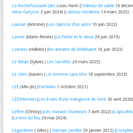
La Rochefoucauld (de)
Louis-Henri (
Château de sable
10 décem
Vieux Garçons
3 juin 2024) (
L’amour moderne
14 mars 2025)
Laurain
(Antoine) (
Les caprices d’un astre
10 juin 2022)
Lavoie
(Marie-Renée) (
La Petite et le Vieux
24 juin 2019)
Laxness
(Hallidor) (
les annales de Brekkukot
16 juin 2023)
Le Bihan
(Sylvie) (
Les Sacrifiés
24 mars 2025)
Le Clerc
(Xavier) (
Un homme sans titre
18 septembre 2023)
LEE
(Min-Jin) (
Pachinko
1 octobre 2021)
LEE(Mirinae)
(
Les 8 vies d’une mangeuse de terre
30 avril 2026
Lefteri
(Christy) (
Les oiseaux chanteurs
7 avril 2022) (
L’apiculte
(
Le livre du feu
24 mai 2024)
Legardinier
( Gilles) (
Demain j’arrête
29 janvier 2012) (
Complèt