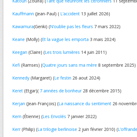
Katouh
(Zoulfa) (
Tant que fleuriront les citronniers
11 septembr
Kauffmann
(Jean-Paul) (
L’accident
13 juillet 2026)
Kawamura
(Genki) (
N’oublie pas les fleurs
7 mars 2022)
Keane
(Molly) (
Et la vague les emporta
3 mais 2024)
Keegan
(Claire) (
Les trois lumières
14 juin 2011)
Kefi
(Ramses) (
Quatre jours sans ma mère
8 septembre 2025)
Kennedy
(Margaret) (
Le festin
26 aout 2024)
Keret
(Etgar)(
7 années de bonheur
28 décembre 2015)
Kerjan
(Jean-François) (
La naissance du sentiment
26 novembr
Kern
(Étienne) (
Les Envolés
7 janvier 2022)
Kerr
(Philip) (
La trilogie berlinoise
2 juin février 2010) (
L’offrand