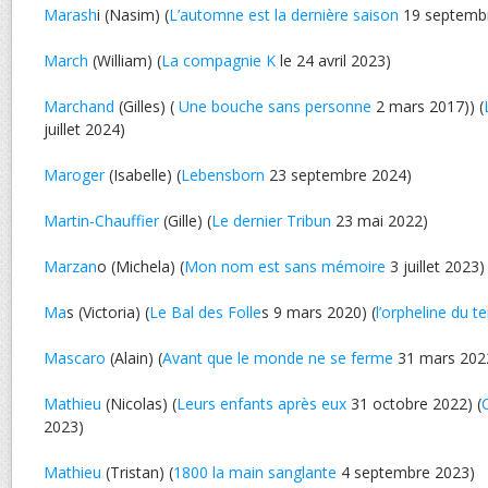
Marash
i (Nasim) (
L’automne est la dernière saison
19 septemb
March
(William) (
La compagnie K
le 24 avril 2023)
Marchand
(Gilles) (
Une bouche sans personne
2 mars 2017)) (
juillet 2024)
Maroger
(Isabelle) (
Lebensborn
23 septembre 2024)
Martin-Chauffier
(Gille) (
Le dernier Tribun
23 mai 2022)
Marzan
o (Michela) (
Mon nom est sans mémoire
3 juillet 2023)
Ma
s (Victoria) (
Le Bal des Folle
s 9 mars 2020) (
l’orpheline du t
Mascaro
(Alain) (
Avant que le monde ne se ferme
31 mars 202
Mathieu
(Nicolas) (
Leurs enfants après eux
31 octobre 2022) (
2023)
Mathieu
(Tristan) (
1800 la main sanglante
4 septembre 2023)