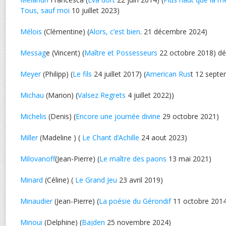
Tous, sauf moi
10 juillet 2023)
Mélois
(Clémentine) (
Alors, c’est bien
. 21 décembre 2024)
Messag
e (Vincent) (
Maître et Possesseurs
22 octobre 2018) d
Meyer
(Philipp) (
Le fils
24 juillet 2017) (
American Rus
t 12 septe
Michau
(Marion) (
Valsez Regrets
4 juillet 2022))
Michelis
(Denis) (
Encore une journée divine
29 octobre 2021)
Miller
(Madeline ) (
Le Chant d’Achille
24 aout 2023)
Milovanoff
(Jean-Pierre) (
Le maître des paons
13 mai 2021)
Minard
(Céline) (
Le Grand Jeu
23 avril 2019)
Minaudier
(Jean-Pierre) (
La poésie du Gérondif
11 octobre 2014
Minoui
(Delphine) (
Bajden
25 novembre 2024)