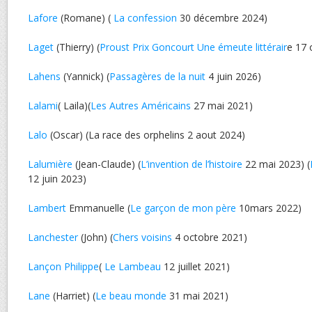
Lafore
(Romane) (
La confession
30 décembre 2024)
Laget
(Thierry) (
Proust Prix Goncourt Une émeute littérair
e 17 
Lahens
(Yannick) (
Passagères de la nuit
4 juin 2026)
Lalami
( Laila)(
Les Autres Américains
27 mai 2021)
Lalo
(Oscar) (La race des orphelins 2 aout 2024)
Lalumière
(Jean-Claude) (
L’invention de l’histoire
22 mai 2023) (
12 juin 2023)
Lambert
Emmanuelle (
Le garçon de mon père
10mars 2022)
Lanchester
(John) (
Chers voisins
4 octobre 2021)
Lançon Philippe
(
Le Lambeau
12 juillet 2021)
Lane
(Harriet) (
Le beau monde
31 mai 2021)