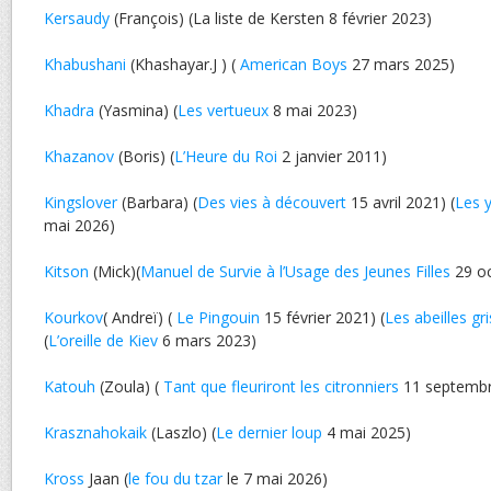
Kersaudy
(François) (La liste de Kersten 8 février 2023)
Khabushani
(Khashayar.J ) (
American Boys
27 mars 2025)
Khadra
(Yasmina) (
Les vertueux
8 mai 2023)
Khazanov
(Boris) (
L’Heure du Roi
2 janvier 2011)
Kingslover
(Barbara) (
Des vies à découvert
15 avril 2021) (
Les 
mai 2026)
Kitson
(Mick)(
Manuel de Survie à l’Usage des Jeunes Filles
29 oc
Kourkov
( Andreï) (
Le Pingouin
15 février 2021) (
Les abeilles gr
(
L’oreille de Kiev
6 mars 2023)
Katouh
(Zoula) (
Tant que fleuriront les citronniers
11 septembr
Krasznahokaik
(Laszlo) (
Le dernier loup
4 mai 2025)
Kross
Jaan (
le fou du tzar
le 7 mai 2026)