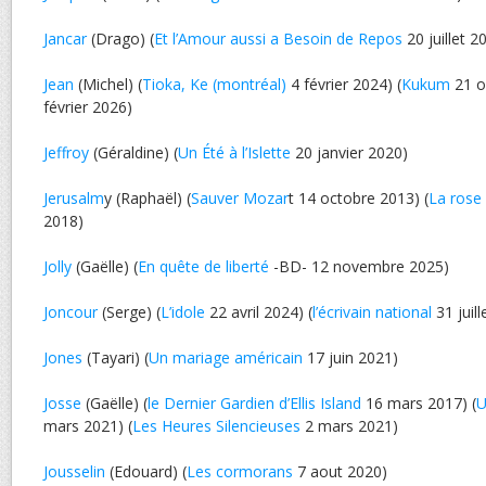
Jancar
(Drago) (
Et l’Amour aussi a Besoin de Repos
20 juillet 2
Jean
(Michel) (
Tioka, Ke (montréal)
4 février 2024) (
Kukum
21 o
février 2026)
Jeffroy
(Géraldine) (
Un Été à l’Islette
20 janvier 2020)
Jerusalm
y (Raphaël) (
Sauver Mozar
t 14 octobre 2013) (
La rose
2018)
Jolly
(Gaëlle) (
En quête de liberté
-BD- 12 novembre 2025)
Joncour
(Serge) (
L’idole
22 avril 2024) (
l’écrivain national
31 juill
Jones
(Tayari) (
Un mariage américain
17 juin 2021)
Josse
(Gaëlle) (
le Dernier Gardien d’Ellis Island
16 mars 2017) (
U
mars 2021) (
Les Heures Silencieuses
2 mars 2021)
Jousselin
(Edouard) (
Les cormorans
7 aout 2020)