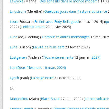
Lewycka
(Marina) (
Des adhésifs dans le monde modern
e 14 ju
Lindstrom
(Merethe) (
Quelques jours dans l’histoire du silence
2
Louis
Edouard (
En finir avec Eddy Bellegueul
e 11 avril 2014) (
qu
2022) (
L’effondrement
20 janvier 2025)
Luca
(de) (Laetitia) (
L’amour et autres mensonges
15 mai 202
Lurie
(Allison) (
La ville de nulle part
23 février 2021)
Lustgarten
(Anders) (
Trois enterrements
12 janvier
2027)
Luz (Deux filles nues 10 mars 2024)
Lynch
(Paul) (
La neige noire
31 octobre 2024)
M
Mabanckou
(Alain) (
Black Bazar
27 aout 2009) (
Le coq solitaire
Macrae Burnet
(Graeme) (
L’Étrange Disparition d’Adèle Bedeau