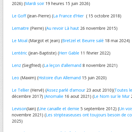
2026) (
Mardi soir
19 heures 15 juin 2026)
Le Goff
(Jean-Pierre) (
La France d’Hier
( 15 octobre 2018)
Lemaitre
(Pierre) (
Au revoir Là haut
26 novembre 2015)
Le Moal
(Margot et Jean) (
Bretzel et Beurre salé
18 mai 2024)
Lentéric
(Jean-Baptiste) (
Herr Gable
11 février 2022)
Lenz
(Siegfried) (
La leçon d’allemand
8 novembre 2021)
Leo
(Maxim) (
Histoire d’un Allemand
15 juin 2020)
Le Tellier
(Hervé) (
Assez parlé d’amour
23 aout 2010)(
Toutes le
décembre 2017)
(Anomalie
16 aout 2021) (
Le Nom sur le Mur
2
Levison
(Iain) (
Une canaille et demie
5 septembre 2012) (
Un vois
novembre 2021) (
Les stripteaseuses ont toujours besoin de con
2025)