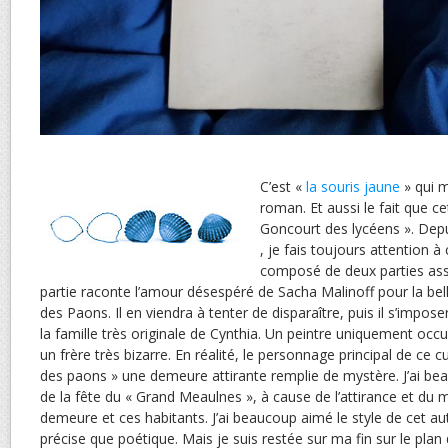
C’est «
la souris jaune
» qui m
roman. Et aussi le fait que ce
Goncourt des lycéens ». Dep
, je fais toujours attention à
composé de deux parties asse
partie raconte l’amour désespéré de Sacha Malinoff pour la belle
des Paons. Il en viendra à tenter de disparaître, puis il s’impos
la famille très originale de Cynthia. Un peintre uniquement occ
un frère très bizarre. En réalité, le personnage principal de ce c
des paons » une demeure attirante remplie de mystère. J’ai b
de la fête du « Grand Meaulnes », à cause de l’attirance et du 
demeure et ces habitants. J’ai beaucoup aimé le style de cet au
précise que poétique. Mais je suis restée sur ma fin sur le plan d