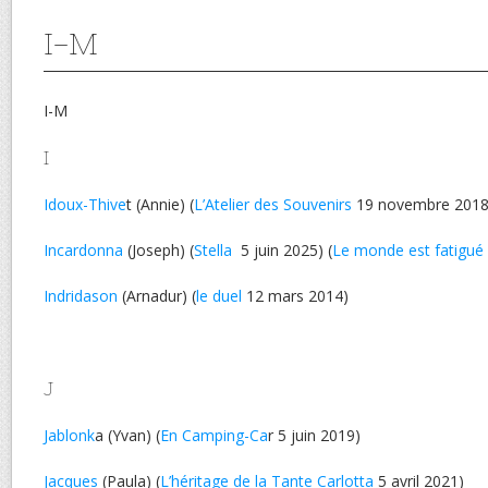
I-M
I-M
I
Idoux-Thive
t (Annie) (
L’Atelier des Souvenirs
19 novembre 2018
Incardonna
(Joseph) (
Stella
5 juin 2025) (
Le monde est fatigué
Indridason
(Arnadur) (
le duel
12 mars 2014)
J
Jablonk
a (Yvan) (
En Camping-Ca
r 5 juin 2019)
Jacques
(Paula) (
L’héritage de la Tante Carlotta
5 avril 2021)