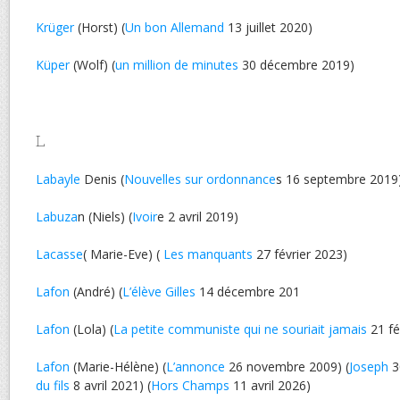
Krüger
(Horst) (
Un bon Allemand
13 juillet 2020)
Küper
(Wolf) (
un million de minutes
30 décembre 2019)
L
Labayle
Denis (
Nouvelles sur ordonnance
s 16 septembre 2019
Labuza
n (Niels) (
Ivoir
e 2 avril 2019)
Lacasse
( Marie-Eve) (
Les manquants
27 février 2023)
Lafon
(André) (
L’élève Gilles
14 décembre 201
Lafon
(Lola) (
La petite communiste qui ne souriait jamais
21 fé
Lafon
(Marie-Hélène) (
L’annonce
26 novembre 2009) (
Joseph
3
du fils
8 avril 2021) (
Hors Champs
11 avril 2026)