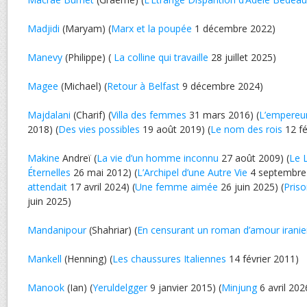
Madjidi
(Maryam) (
Marx et la poupée
1 décembre 2022)
Manevy
(Philippe) (
La colline qui travaille
28 juillet 2025)
Magee
(Michael) (
Retour à Belfast
9 décembre 2024)
Majdalani
(Charif) (
Villa des femmes
31 mars 2016) (
L’empereur
2018) (
Des vies possibles
19 août 2019) (
Le nom des rois
12 fé
Makine
Andreï (
La vie d’un homme inconnu
27 août 2009) (
Le 
Éternelles
26 mai 2012) (
L’Archipel d’une Autre Vie
4 septembre 
attendait
17 avril 2024) (
Une femme aimée
26 juin 2025) (
Priso
juin 2025)
Mandanipour
(Shahriar) (
En censurant un roman d’amour irani
Mankell
(Henning) (
Les chaussures Italiennes
14 février 2011)
Manook
(Ian) (
Yeruldelgger
9 janvier 2015) (
Minjung
6 avril 202