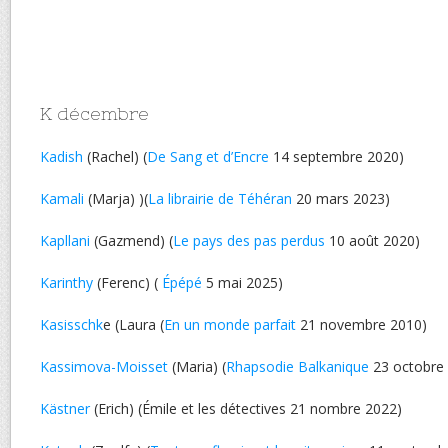
K décembre
Kadish
(Rachel) (
De Sang et d’Encre
14 septembre 2020)
Kamali
(Marja) )(
La librairie de Téhéran
20 mars 2023)
Kapllani
(Gazmend) (
Le pays des pas perdus
10 août 2020)
Karinthy
(Ferenc) (
Épépé
5 mai 2025)
Kasisschk
e (Laura (
En un monde parfait
21 novembre 2010)
Kassimova-Moisset
(Maria) (
Rhapsodie Balkanique
23 octobre
Kästner
(Erich) (Émile et les détectives 21 nombre 2022)