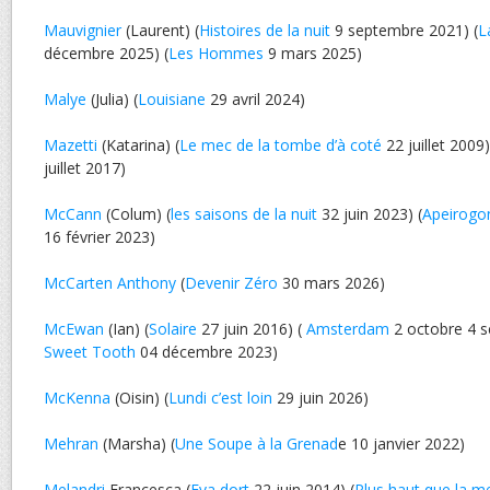
Mauvignier
(Laurent) (
Histoires de la nuit
9 septembre 2021) (
L
décembre 2025) (
Les Hommes
9 mars 2025)
Malye
(Julia) (
Louisiane
29 avril 2024)
Mazetti
(Katarina) (
Le mec de la tombe d’à coté
22 juillet 2009)
juillet 2017)
McCann
(Colum) (
les saisons de la nuit
32 juin 2023) (
Apeirogo
16 février 2023)
McCarten Anthony
(
Devenir Zéro
30 mars 2026)
McEwan
(Ian) (
Solaire
27 juin 2016) (
Amsterdam
2 octobre 4 s
Sweet Tooth
04 décembre 2023)
McKenna
(Oisin) (
Lundi c’est loin
29 juin 2026)
Mehran
(Marsha) (
Une Soupe à la Grenad
e 10 janvier 2022)
Melandri
Francesca (
Eva dort
22 juin 2014) (
Plus haut que la m