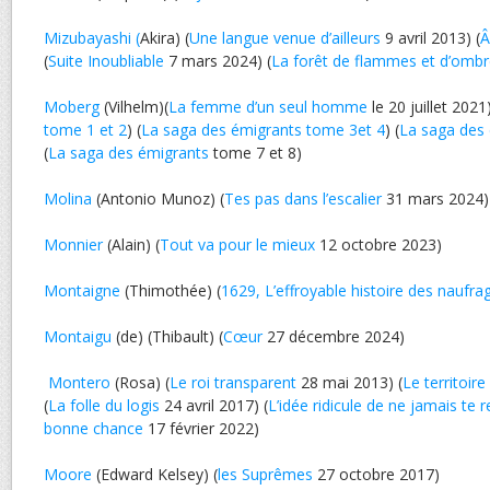
Mizubayashi (
Akira) (
Une langue venue d’ailleurs
9 avril 2013) (
Â
(
Suite Inoubliable
7 mars 2024) (
La forêt de flammes et d’omb
Moberg
(Vilhelm)(
La femme d’un seul homme
le 20 juillet 2021)
tome 1 et 2
) (
La saga des émigrants tome 3et 4
) (
La saga des 
(
La saga des émigrants
tome 7 et 8)
Molina
(Antonio Munoz) (
Tes pas dans l’escalier
31 mars 2024)
Monnier
(Alain) (
Tout va pour le mieux
12 octobre 2023)
Montaigne
(Thimothée) (
1629, L’effroyable histoire des naufra
Montaigu
(de) (Thibault) (
Cœur
27 décembre 2024)
Montero
(Rosa) (
Le roi transparent
28 mai 2013) (
Le territoir
(
La folle du logis
24 avril 2017) (
L’idée ridicule de ne jamais te r
bonne chance
17 février 2022)
Moore
(Edward Kelsey) (
les Suprêmes
27 octobre 2017)