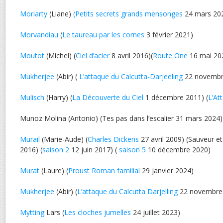
Moriarty
(Liane)
(Petits secrets grands mensonges
24 mars 20
Morvandiau
(
Le taureau par les cornes
3 février 2021)
Moutot
(Michel) (
Ciel d’acier
8 avril 2016)(
Route One
16 mai 20
Mukherjee
(Abir) (
L’attaque du Calcutta-Darjeeling
22 novembr
Mulisch
(Harry) (
La Découverte du Ciel
1 décembre 2011) (
L’At
Munoz Molina (Antonio) (Tes pas dans l’escalier 31 mars 2024)
Murail
(Marie-Aude) (
Charles Dickens
27 avril 2009) (Sauveur et 
2016) (
saison 2
12 juin 2017) (
saison 5
10 décembre 2020)
Murat
(Laure) (
Proust Roman familial
29 janvier 2024)
Mukherjee
(Abir) (
L’attaque du Calcutta Darjelling
22 novembre
Mytting
Lars (
Les cloches jumelles
24 juillet 2023)