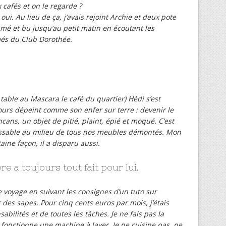
cafés et on le regarde ?
it oui. Au lieu de ça, j’avais rejoint Archie et deux pote
umé et bu jusqu’au petit matin en écoutant les
és du Club Dorothée.
 table au Mascara le café du quartier) Hédi s’est
jours dépeint comme son enfer sur terre : devenir le
ans, un objet de pitié, plaint, épié et moqué. C’est
aissable au milieu de tous nos meubles démontés. Mon
aine façon, il a disparu aussi.
re a toujours tout fait pour lui.
e voyage en suivant les consignes d’un tuto sur
r des sapes. Pour cinq cents euros par mois, j’étais
bilités et de toutes les tâches. Je ne fais pas la
 fonctionne une machine à laver. Je ne cuisine pas, ne