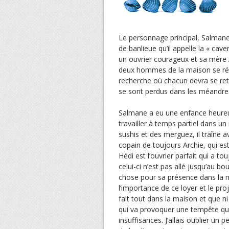
Le personnage principal, Salmane 
de banlieue qu’il appelle la « cave
un ouvrier courageux et sa mère 
deux hommes de la maison se rév
recherche où chacun devra se retr
se sont perdus dans les méandres 
Salmane a eu une enfance heureuse
travailler à temps partiel dans u
sushis et des merguez, il traîne 
copain de toujours Archie, qui est
Hédi est l’ouvrier parfait qui a 
celui-ci n’est pas allé jusqu’au bo
chose pour sa présence dans la ma
l’importance de ce loyer et le pr
fait tout dans la maison et que ni
qui va provoquer une tempête qu
insuffisances. J’allais oublier un