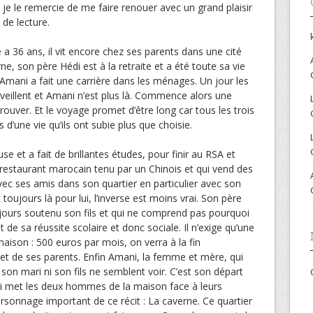
je le remercie de me faire renouer avec un grand plaisir
de lecture.
a 36 ans, il vit encore chez ses parents dans une cité
rne, son père Hédi est à la retraite et a été toute sa vie
Amani a fait une carrière dans les ménages. Un jour les
eillent et Amani n’est plus là. Commence alors une
ouver. Et le voyage promet d’être long car tous les trois
d’une vie qu’ils ont subie plus que choisie.
 et a fait de brillantes études, pour finir au RSA et
n restaurant marocain tenu par un Chinois et qui vend des
avec ses amis dans son quartier en particulier avec son
 toujours là pour lui, l’inverse est moins vrai. Son père
toujours soutenu son fils et qui ne comprend pas pourquoi
ut de sa réussite scolaire et donc sociale. Il n’exige qu’une
ison : 500 euros par mois, on verra à la fin
ojet de ses parents. Enfin Amani, la femme et mère, qui
 son mari ni son fils ne semblent voir. C’est son départ
i met les deux hommes de la maison face à leurs
 personnage important de ce récit : La caverne. Ce quartier