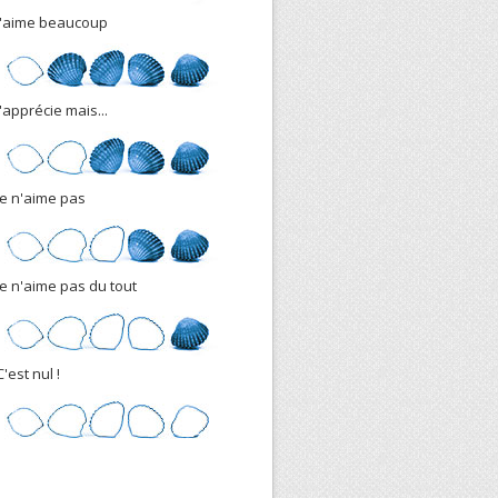
J'aime beaucoup
J'apprécie mais...
Je n'aime pas
Je n'aime pas du tout
C'est nul !