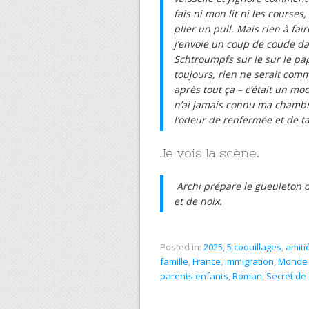
fais ni mon lit ni les course
plier un pull. Mais rien à fa
j’envoie un coup de coude da
Schtroumpfs sur le sur le pap
toujours, rien ne serait com
après tout ça – c’était un mo
n’ai jamais connu ma chambr
l’odeur de renfermée et de t
Je vois la scène.
Archi prépare le gueuleton 
et de noix.
Posted in:
2025
,
5 coquillages
,
amiti
famille
,
France
,
immigration
,
Monde 
parents enfants
,
Roman
,
Secret de 