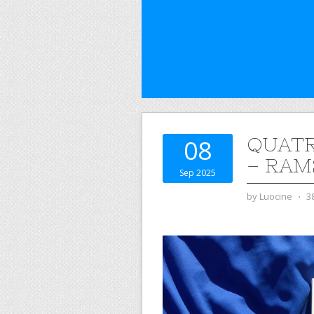
QUATR
08
– RAM
Sep 2025
by
Luocine
⋅
3