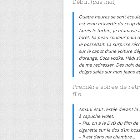
Début (pas mal)
Quatre heures se sont écoulé
est venu m’avertir du coup d
Après le turbin, je m’amuse 
forêt. Sa peau couleur pain 
le possédait. La surprise réch
sur le capot d’une voiture dég
d’orange, Coca vodka. Hédi s
de me redresser. Des noix d
doigts salés sur mon jeans et
Première soirée de retr
fils.
Amani était restée devant la 
à capuche violet.
– Fils, on a le DVD du film d
cigarette sur le dos d’un bos
– Il est dans ma chambre…