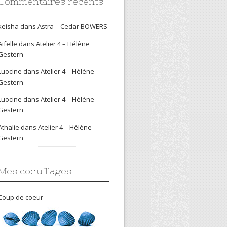
Commentaires récents
keisha
dans
Astra – Cedar BOWERS
Aifelle
dans
Atelier 4 – Hélène
Gestern
Luocine
dans
Atelier 4 – Hélène
Gestern
Luocine
dans
Atelier 4 – Hélène
Gestern
Athalie
dans
Atelier 4 – Hélène
Gestern
Mes coquillages
Coup de coeur