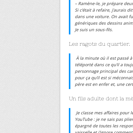
– Ramène-le, je prépare deux 
Si c’était à refaire, j’aurais d
dans une voiture. On avait f
génériques des dessins anim
Je suis un sous-fils.
Les ragots du quartier.
À la minute où il est passé à
téléporté dans ce qu’il a tou
personnage principal des canc
pour ça qu’il est si méconn
père est en enfer et, une cert
Un fils adulte dont la mè
Je classe mes affaires pour l
YouTube : je ne sais pas plie
épargné de toutes les responsa
vaisselle et j’ignore comment