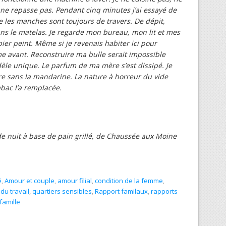
s, ne repasse pas. Pendant cinq minutes j’ai essayé de
ire les manches sont toujours de travers. De dépit,
ns le matelas. Je regarde mon bureau, mon lit et mes
ier peint. Même si je revenais habiter ici pour
me avant. Reconstruire ma bulle serait impossible
dèle unique. Le parfum de ma mère s’est dissipé. Je
e sans la mandarine. La nature à horreur du vide
abac l’a remplacée.
de nuit à base de pain grillé, de Chaussée aux Moine
é
,
Amour et couple
,
amour filial
,
condition de la femme
,
du travail
,
quartiers sensibles
,
Rapport familaux
,
rapports
famille