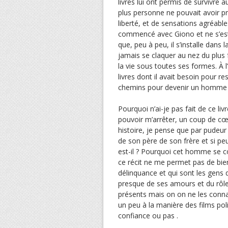
livres lui ont permis de survivre 
plus personne ne pouvait avoir pris
liberté, et de sensations agréable
commencé avec Giono et ne s’est p
que, peu à peu, il s’installe dans 
jamais se claquer au nez du plus 
la vie sous toutes ses formes. À l
livres dont il avait besoin pour re
chemins pour devenir un homme b
Pourquoi n’ai-je pas fait de ce liv
pouvoir m’arrêter, un coup de c
histoire, je pense que par pudeur 
de son père de son frère et si peu
est-il ? Pourquoi cet homme se co
ce récit ne me permet pas de bien
délinquance et qui sont les gens qu
presque de ses amours et du rôle
présents mais on on ne les conna
un peu à la manière des films pol
confiance ou pas .