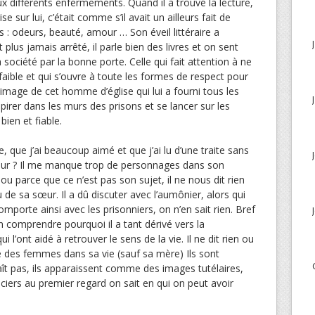
aux différents enfermements. Quand il a trouvé la lecture,
e sur lui, c’était comme s’il avait un ailleurs fait de
s : odeurs, beauté, amour … Son éveil littéraire a
lus jamais arrêté, il parle bien des livres et on sent
la société par la bonne porte. Celle qui fait attention à ne
faible et qui s’ouvre à toute les formes de respect pour
’image de cet homme d’église qui lui a fourni tous les
spirer dans les murs des prisons et se lancer sur les
ien et fiable.
re, que j’ai beaucoup aimé et que j’ai lu d’une traite sans
œur ? Il me manque trop de personnages dans son
ou parce que ce n’est pas son sujet, il ne nous dit rien
 de sa sœur. Il a dû discuter avec l’aumônier, alors qui
mporte ainsi avec les prisonniers, on n’en sait rien. Bref
 comprendre pourquoi il a tant dérivé vers la
i l’ont aidé à retrouver le sens de la vie. Il ne dit rien ou
 des femmes dans sa vie (sauf sa mère) Ils sont
ît pas, ils apparaissent comme des images tutélaires,
iciers au premier regard on sait en qui on peut avoir