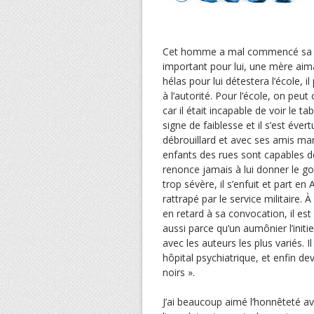
Cet homme a mal commencé sa vie,
important pour lui, une mère aiman
hélas pour lui détestera l’école, 
à l’autorité. Pour l’école, on peut
car il était incapable de voir le t
signe de faiblesse et il s’est éver
débrouillard et avec ses amis mars
enfants des rues sont capables de
renonce jamais à lui donner le g
trop sévère, il s’enfuit et part e
rattrapé par le service militaire. 
en retard à sa convocation, il es
aussi parce qu’un aumônier l’initie
avec les auteurs les plus variés. I
hôpital psychiatrique, et enfin de
noirs ».
J’ai beaucoup aimé l’honnêteté ave