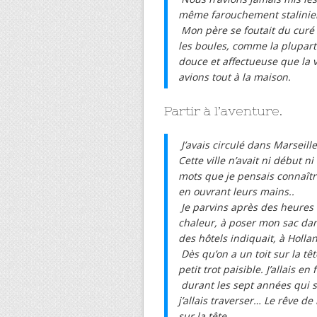
même farouchement stalinienn
Mon père se foutait du curé e
les boules, comme la plupar
douce et affectueuse que la 
avions tout à la maison.
Partir à l’aventure.
J’avais circulé dans Marsei
Cette ville n’avait ni début 
mots que je pensais connaîtr
en ouvrant leurs mains..
Je parvins après des heures
chaleur, à poser mon sac dan
des hôtels indiquait, à Hollan
Dès qu’on a un toit sur la t
petit trot paisible. J’allais en
durant les sept années qui sui
j’allais traverser… Le rêve de
sur la tête.