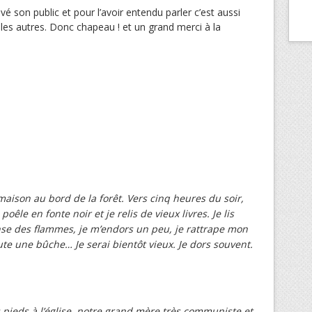
vé son public et pour l’avoir entendu parler c’est aussi
s autres. Donc chapeau ! et un grand merci à la
aison au bord de la forêt. Vers cinq heures du soir,
poêle en fonte noir et je relis de vieux livres. Je lis
anse des flammes, je m’endors un peu, je rattrape mon
ute une bûche… Je serai bientôt vieux. Je dors souvent.
 pieds à l’église, notre grand mère très communiste et