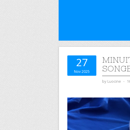
MINUI
27
SONGE
Nov 2025
by
Luocine
⋅
1