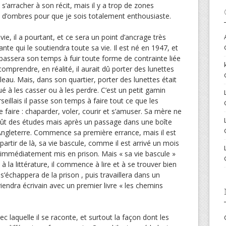
s’arracher à son récit, mais il y a trop de zones
d’ombres pour que je sois totalement enthousiaste.
 il a pourtant, et ce sera un point d’ancrage très
te qui le soutiendra toute sa vie. Il est né en 1947, et
il passera son temps à fuir toute forme de contrainte liée
 comprendre, en réalité, il aurait dû porter des lunettes
ableau. Mais, dans son quartier, porter des lunettes était
tué à les casser ou à les perdre. C’est un petit gamin
eillais il passe son temps à faire tout ce que les
 faire : chaparder, voler, courir et s’amuser. Sa mère ne
oût des études mais après un passage dans une boîte
n Angleterre. Commence sa première errance, mais il est
À partir de là, sa vie bascule, comme il est arrivé un mois
t immédiatement mis en prison. Mais « sa vie bascule »
 à la littérature, il commence à lire et à se trouver bien
l s’échappera de la prison , puis travaillera dans un
viendra écrivain avec un premier livre « les chemins
c laquelle il se raconte, et surtout la façon dont les