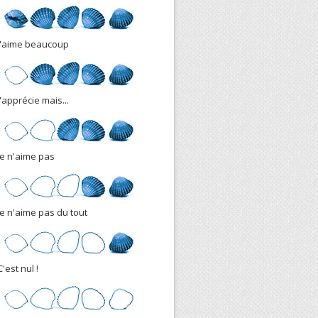
J'aime beaucoup
J'apprécie mais...
Je n'aime pas
Je n'aime pas du tout
C'est nul !