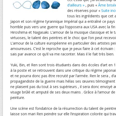
d’ailleurs »
, puis «
Âme brisé
des réserves pour «
Suite ino
tous les ingrédients que cet a
Japon et son régime tyrannique Impérial qui a entraîné ce pays
horrible puis vers une guerre qui l’opposera aux USA avec la fin
Hiroshima et Nagasaki. L’amour de la musique classique et le ta
virtuoses, le talent des peintres et le choc que l’on peut recevo
L’amour de la culture européenne en particulier des artistes pei
amoureuses. C’est le reproche que je peux faire à cet écrivain : 
sais par avance ce qu’il va me raconter. Mais il le fait très bien.
Yuki, Bin, et Ren sont trois étudiants dans des écoles d’art en 1
à la poste et se retrouvent dans une critique du régime japonais
et ne pourra donc pas être recruté par l’armée. Ren le sera , 
propagandiste de la guerre mais hélas ses œuvres témoignent d
ne plaisent pas du tout à ses supérieurs , il sera donc envoyé au
visage brûlé et amputé de ses deux mains . Grâce à l’amour de Y
peinture.
Une scène est fondatrice de la résurrection du talent de peintre
laisse son mari Ren peindre sur elle l’inspiration colorée qui tra