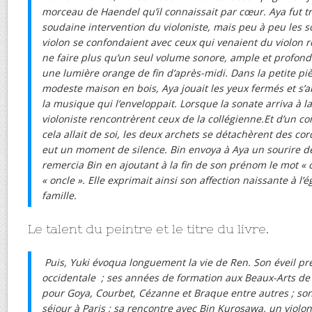
morceau de Haendel qu’il connaissait par cœur. Aya fut t
soudaine intervention du violoniste, mais peu à peu les s
violon se confondaient avec ceux qui venaient du violon
ne faire plus qu’un seul volume sonore, ample et profond. 
une lumière orange de fin d’après-midi. Dans la petite pi
modeste maison en bois, Aya jouait les yeux fermés et s’a
la musique qui l’enveloppait. Lorsque la sonate arriva à la
violoniste rencontrèrent ceux de la collégienne.Et d’un
cela allait de soi, les deux archets se détachèrent des co
eut un moment de silence. Bin envoya à Aya un sourire d
remercia Bin en ajoutant à la fin de son prénom le mot « oj
« oncle ». Elle exprimait ainsi son affection naissante à l’
famille.
Le talent du peintre et le titre du livre.
Puis, Yuki évoqua longuement la vie de Ren. Son éveil pr
occidentale ; ses années de formation aux Beaux-Arts de
pour Goya, Courbet, Cézanne et Braque entre autres ; son 
séjour à Paris ; sa rencontre avec Bin Kurosawa, un violoni