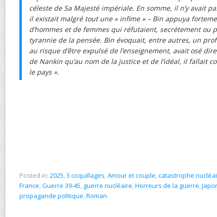
céleste de Sa Majesté impériale. En somme, il n’y avait pas
il existait malgré tout une « infime » – Bin appuya fortem
d’hommes et de femmes qui réfutaient, secrètement ou p
tyrannie de la pensée. Bin évoquait, entre autres, un prof
au risque d’être expulsé de l’enseignement, avait osé dir
de Nankin qu’au nom de la justice et de l’idéal, il fallait
le pays ».
Posted in:
2025
,
3 coquillages
,
Amour et couple
,
catastrophe nucléa
France
,
Guerre 39-45
,
guerre nucléaire
,
Horreurs de la guerre
,
Japo
propagande politique
,
Roman