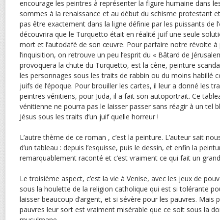
encourage les peintres à représenter la figure humaine dans le
sommes à la renaissance et au début du schisme protestant et 
pas être exactement dans la ligne définie par les puissants de l’é
découvrira que le Turquetto était en réalité juif une seule solu
mort et l’autodafé de son œuvre. Pour parfaire notre révolte à 
l’inquisition, on retrouve un peu l’esprit du « Bâtard de Jérusale
provoquera la chute du Turquetto, est la cène, peinture scanda
les personnages sous les traits de rabbin ou du moins habillé 
juifs de l’époque. Pour brouiller les cartes, il leur a donné les tr
peintres vénitiens, pour Juda, il a fait son autoportrait. Ce tabl
vénitienne ne pourra pas le laisser passer sans réagir à un tel
Jésus sous les traits d’un juif quelle horreur !
L’autre thème de ce roman , c’est la peinture. L’auteur sait nou
d’un tableau : depuis l’esquisse, puis le dessin, et enfin la peintu
remarquablement raconté et c’est vraiment ce qui fait un gra
Le troisième aspect, c’est la vie à Venise, avec les jeux de pouvo
sous la houlette de la religion catholique qui est si tolérante po
laisser beaucoup d’argent, et si sévère pour les pauvres. Mais po
pauvres leur sort est vraiment misérable que ce soit sous la d
musulmane.