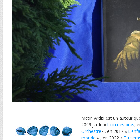
Metin Arditi est un auteur que
2009 j’ai lu «
Loin des bras
, 
Orchestre
« , en 2017 «
L’enfa
monde
» , en 2022 «
Tu sera