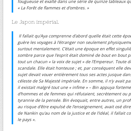
fougueuse et exalté dans une série de quinze tableaux qu’
« La Forêt de flammes et d’ombres. »
Le Japon impérial.
Il fallait qu’Aya comprenne d’abord quelle était cette épo
guère les voyages à l’étranger non seulement physiqueme
surtout mentalement. C’était une époque en effet singul
sombre parce que l’esprit était dominé de bout en bout p
tout un chacun « la voix de sujet » de l’Empereur. Toute d
scandale. Elle était honteuse ; et, par conséquent elle de
sujet devait vouer entièrement tous ses actes jusque dans
céleste de Sa Majesté impériale. En somme, il n’y avait pas
il existait malgré tout une « infime » – Bin appuya fortem
d’hommes et de femmes qui réfutaient, secrètement ou p
tyrannie de la pensée. Bin évoquait, entre autres, un prof
au risque d’être expulsé de l’enseignement, avait osé dir
de Nankin qu’au nom de la justice et de l’idéal, il fallait
le pays ».