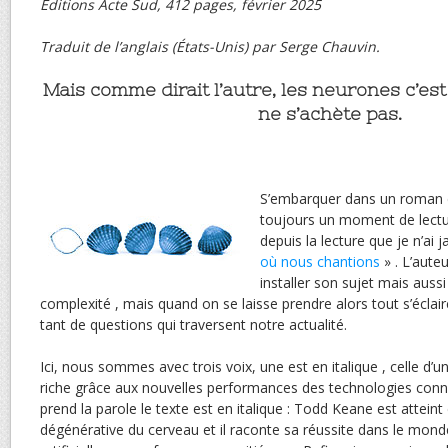
Éditions Acte Sud, 412 pages, février 2025
Traduit de l’anglais (États-Unis) par Serge Chauvin.
Mais comme dirait l’autre, les neurones c’es
ne s’achète pas.
S’embarquer dans un roman d
toujours un moment de lectur
depuis la lecture que je n’ai
où nous chantions
» . L’aute
installer son sujet mais aussi
complexité , mais quand on se laisse prendre alors tout s’éclair
tant de questions qui traversent notre actualité.
Ici, nous sommes avec trois voix, une est en italique , cell
riche grâce aux nouvelles performances des technologies conne
prend la parole le texte est en italique : Todd Keane est attein
dégénérative du cerveau et il raconte sa réussite dans le monde 