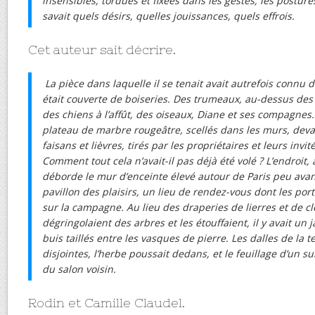
insensibles, tordues et fixées dans les gestes, les posture
savait quels désirs, quelles jouissances, quels effrois.
Cet auteur sait décrire.
La pièce dans laquelle il se tenait avait autrefois connu d
était couverte de boiseries. Des trumeaux, au-dessus des
des chiens à l’affût, des oiseaux, Diane et ses compagnes.
plateau de marbre rougeâtre, scellés dans les murs, devai
faisans et lièvres, tirés par les propriétaires et leurs invi
Comment tout cela n’avait-il pas déjà été volé ? L’endroit,
déborde le mur d’enceinte élevé autour de Paris peu avant
pavillon des plaisirs, un lieu de rendez-vous dont les po
sur la campagne. Au lieu des draperies de lierres et de c
dégringolaient des arbres et les étouffaient, il y avait un 
buis taillés entre les vasques de pierre. Les dalles de la t
disjointes, l’herbe poussait dedans, et le feuillage d’un su
du salon voisin.
Rodin et Camille Claudel.