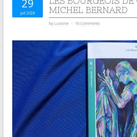
LES BOURGEOIS DE 
29
MICHEL BERNARD
Juil 2026
by
Luocine
⋅
10 Comments