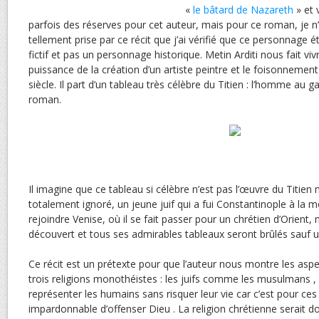
«
le bâtard de Nazareth
» et v
parfois des réserves pour cet auteur, mais pour ce roman, je n’e
tellement prise par ce récit que j’ai vérifié que ce personnage 
fictif et pas un personnage historique. Metin Arditi nous fait viv
puissance de la création d’un artiste peintre et le foisonnement
siècle. Il part d’un tableau très célèbre du Titien : l’homme au 
roman.
Il imagine que ce tableau si célèbre n’est pas l’œuvre du Titien 
totalement ignoré, un jeune juif qui a fui Constantinople à la 
rejoindre Venise, où il se fait passer pour un chrétien d’Orient
découvert et tous ses admirables tableaux seront brûlés sauf u
Ce récit est un prétexte pour que l’auteur nous montre les asp
trois religions monothéistes : les juifs comme les musulmans , 
représenter les humains sans risquer leur vie car c’est pour ces
impardonnable d’offenser Dieu . La religion chrétienne serait do