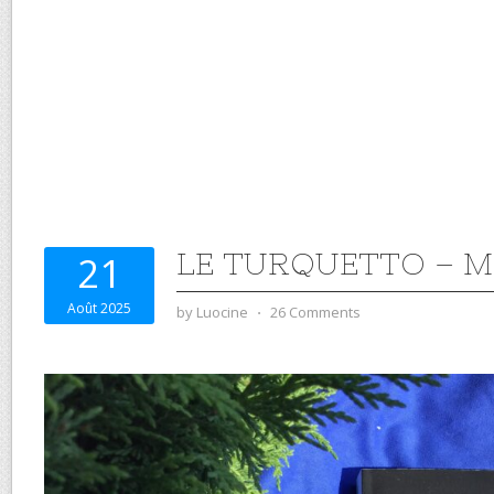
LE TURQUETTO – M
21
Août 2025
by
Luocine
⋅
26 Comments