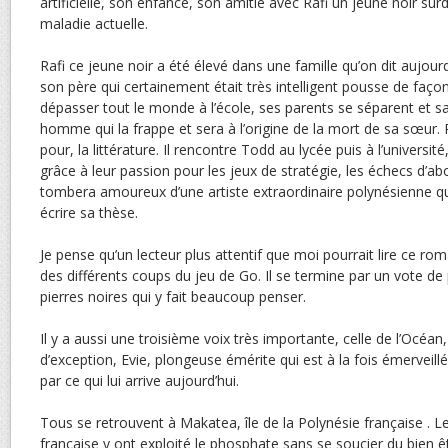
artificielle, son enfance, son amitié avec Rafi un jeune noir su
maladie actuelle.
Rafi ce jeune noir a été élevé dans une famille qu’on dit aujourd
son père qui certainement était très intelligent pousse de façon 
dépasser tout le monde à l’école, ses parents se séparent et 
homme qui la frappe et sera à l’origine de la mort de sa sœur. R
pour, la littérature. Il rencontre Todd au lycée puis à l’universit
grâce à leur passion pour les jeux de stratégie, les échecs d’abo
tombera amoureux d’une artiste extraordinaire polynésienne qui
écrire sa thèse.
Je pense qu’un lecteur plus attentif que moi pourrait lire ce r
des différents coups du jeu de Go. Il se termine par un vote de
pierres noires qui y fait beaucoup penser.
Il y a aussi une troisième voix très importante, celle de l’Océ
d’exception, Evie, plongeuse émérite qui est à la fois émerveillé
par ce qui lui arrive aujourd’hui.
Tous se retrouvent à Makatea, île de la Polynésie française . 
française y ont exploité le phosphate sans se soucier du bien êt