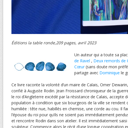
Éditions la table ronde,209 pages, avril 2023
Un auteur qui a toute sa plac
de Ravel
,
Deux remords de 
Cœur
(sans doute mon préfé
partage avec
Dominique
le g
Ce livre raconte la volonté d’un maire de Calais, Omer Dewarin,
confié à Auguste Rodin. Jean Froissard chroniqueur de la guerr
le roi d’Angleterre excédé par la résistance de Calais, accepte 
population à condition que six bourgeois de la ville se rendent 
humiliée : tête nue, habillés en chemise, une corde au cou. Il fa
l’épouse du roi pour qu’ils ne soient pas immédiatement pendus
et rencontre Rodin dans son atelier. Il est immédiatement saisi
sculpteur. Commence alors le récit d’une longue coopération en