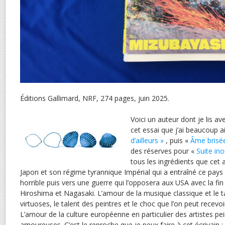
Éditions Gallimard, NRF, 274 pages, juin 2025.
Voici un auteur dont je lis av
cet essai que j’ai beaucoup a
d’ailleurs »
, puis «
Âme brisé
des réserves pour «
Suite ino
tous les ingrédients que cet a
Japon et son régime tyrannique Impérial qui a entraîné ce pays
horrible puis vers une guerre qui l’opposera aux USA avec la fin
Hiroshima et Nagasaki. L’amour de la musique classique et le ta
virtuoses, le talent des peintres et le choc que l’on peut recevo
L’amour de la culture européenne en particulier des artistes pei
amoureuses. C’est le reproche que je peux faire à cet écrivain : 