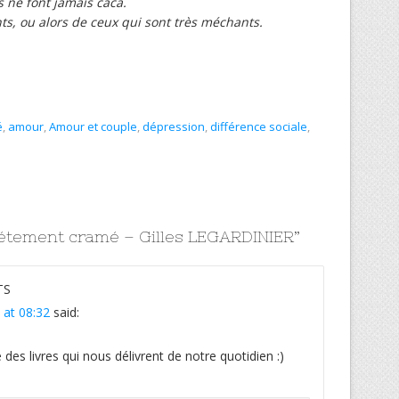
s ne font jamais caca.
ants, ou alors de ceux qui sont très méchants.
é
,
amour
,
Amour et couple
,
dépression
,
différence sociale
,
tement cramé – Gilles LEGARDINIER
”
TS
 at 08:32
said:
 des livres qui nous délivrent de notre quotidien :)