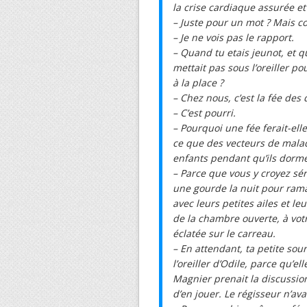
la crise cardiaque assurée e
– Juste pour un mot ? Mais c
– Je ne vois pas le rapport.
– Quand tu etais jeunot, et q
mettait pas sous l’oreiller po
à la place ?
– Chez nous, c’est la fée des
– C’est pourri.
– Pourquoi une fée ferait-ell
ce que des vecteurs de malad
enfants pendant qu’ils dorme
– Parce que vous y croyez sé
une gourde la nuit pour rama
avec leurs petites ailes et leu
de la chambre ouverte, à votr
éclatée sur le carreau.
– En attendant, ta petite sour
l’oreiller d’Odile, parce qu’e
Magnier prenait la discussio
d’en jouer. Le régisseur n’av