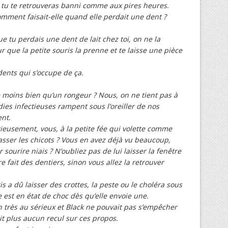
t tu te retrouveras banni comme aux pires heures.
omment faisait-elle quand elle perdait une dent ?
ue tu perdais une dent de lait chez toi, on ne la
ur que la petite souris la prenne et te laisse une pièce
 dents qui s’occupe de ça.
e moins bien qu’un rongeur ? Nous, on ne tient pas à
ies infectieuses rampent sous l’oreiller de nos
nt.
rieusement, vous, à la petite fée qui volette comme
sser les chicots ? Vous en avez déjà vu beaucoup,
r sourire niais ? N’oubliez pas de lui laisser la fenêtre
e fait des dentiers, sinon vous allez la retrouver
is a dû laisser des crottes, la peste ou le choléra sous
lle est en état de choc dès qu’elle envoie une.
n très au sérieux et Black ne pouvait pas s’empêcher
ait plus aucun recul sur ces propos.