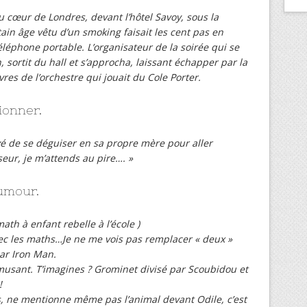
Au cœur de Londres, devant l’hôtel Savoy, sous la
ain âge vêtu d’un smoking faisait les cent pas en
léphone portable. L’organisateur de la soirée qui se
, sortit du hall et s’approcha, laissant échapper par la
res de l’orchestre qui jouait du Cole Porter.
ionner.
yé de se déguiser en sa propre mère pour aller
seur, je m’attends au pire…. »
humour.
th à enfant rebelle à l’école )
avec les maths…Je ne me vois pas remplacer « deux »
par Iron Man.
usant. T’imagines ? Grominet divisé par Scoubidou et
!
is, ne mentionne même pas l’animal devant Odile, c’est