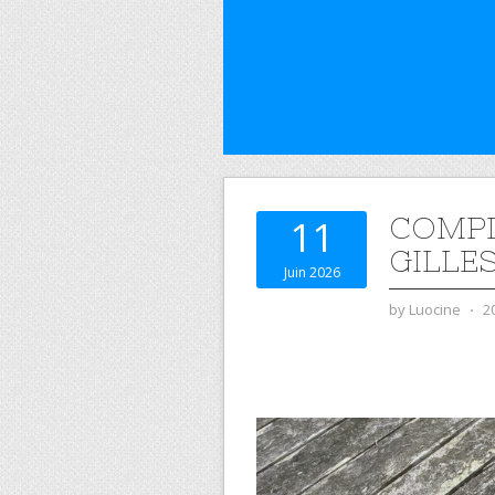
COMPL
11
GILLE
Juin 2026
by
Luocine
⋅
2