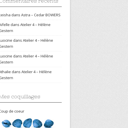
Commentaires récents
keisha
dans
Astra – Cedar BOWERS
Aifelle
dans
Atelier 4 – Hélène
Gestern
Luocine
dans
Atelier 4 – Hélène
Gestern
Luocine
dans
Atelier 4 – Hélène
Gestern
Athalie
dans
Atelier 4 – Hélène
Gestern
Mes coquillages
Coup de coeur