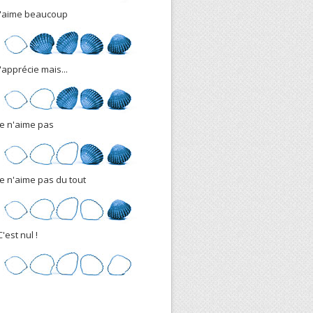
J'aime beaucoup
J'apprécie mais...
Je n'aime pas
Je n'aime pas du tout
C'est nul !