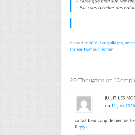
– Parce que bien sûr, vos fée
– Pas sous l’oreiller des enf
Posted in:
2026
,
3 coquillages
,
amiti
France
,
Humour
,
Roman
20 Thoughts on “
Complé
JU LIT LES MO
on
11 juin 2026
ça fait beaucoup de bien de lire
Reply
↓