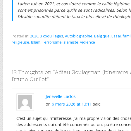
Laden tué en 2021, et considéré comme le calife légitime
sont emprisonnés parce qu’ils se sont radicalisés. Selon la
l’Arabie saoudite détient le taux le plus élevé de théolog
Posted in:
2026
,
3 coquillages
,
Autobiographie
,
Belgique
,
Essai
,
fami
religieuse
,
Islam
,
Terrorisme islamiste
,
violence
12 Thoughts on “
Adieu Soulayman (Itinéraire d
Bruno Guillot
”
Jenevelle Laclos
on
6 mars 2026 at 13:11
said:
C’est un sujet qui m’intéresse. J’ai ma propre vision des chose
des adolescents qui ont été concernés ou ont pu être concer
serais bien curieuse de lire ce livre. Je me demande si je vais