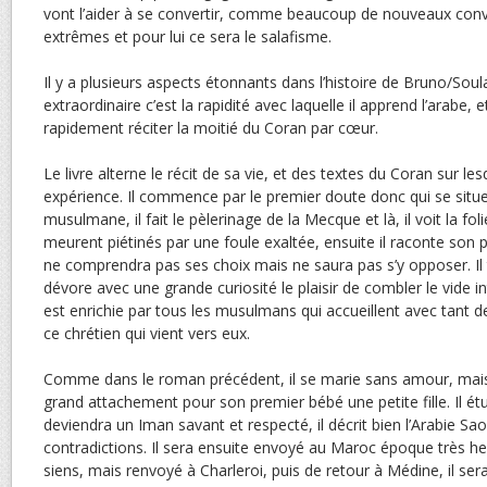
vont l’aider à se convertir, comme beaucoup de nouveaux convert
extrêmes et pour lui ce sera le salafisme.
Il y a plusieurs aspects étonnants dans l’histoire de Bruno/Soul
extraordinaire c’est la rapidité avec laquelle il apprend l’arabe, et
rapidement réciter la moitié du Coran par cœur.
Le livre alterne le récit de sa vie, et des textes du Coran sur le
expérience. Il commence par le premier doute donc qui se situe 
musulmane, il fait le pèlerinage de la Mecque et là, il voit la f
meurent piétinés par une foule exaltée, ensuite il raconte son 
ne comprendra pas ses choix mais ne saura pas s’y opposer. Il t
dévore avec une grande curiosité le plaisir de combler le vide int
est enrichie par tous les musulmans qui accueillent avec tant
ce chrétien qui vient vers eux.
Comme dans le roman précédent, il se marie sans amour, mai
grand attachement pour son premier bébé une petite fille. Il ét
deviendra un Iman savant et respecté, il décrit bien l’Arabie Sao
contradictions. Il sera ensuite envoyé au Maroc époque très heu
siens, mais renvoyé à Charleroi, puis de retour à Médine, il ser