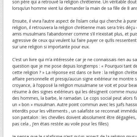
son père qui a retrouvé la religion chrétienne. Un véritable doute
lorsqu’un homme vient lui demander la main de sa fille de 8 an
Ensuite, il vivra l’autre aspect de l’islam celui qui cherche à puni
religion, il retrouvera la religion chrétienne mais sera très déçu
amis musulmans l’abandonner comme s’il n’existait plus, et puis il
agressive de ceux qui veulent lui faire payer ce qu’ils ressen
sur une religion si importante pour eux.
C’est un livre qui m’a intéressée car je ne connaissais rien au s
question que je me pose depuis longtemps : « Pourquoi tant de
cette religion ? » La réponse est dans ce livre : la religion chr
affaire personnelle et presqu’aucun signe extérieur ne montre
croyance, à l’opposé la religion musulmane se voit et pour bea
résume à des signes extérieurs qui les désignent comme musulma
des hommes, la barbe, le ramadan. Le cops social peut alors fa
un « bon » musulman. Autre point commun avec les juifs hassid
interdits pour les vêtements , un salafiste se reconnait imméd
son pantalon : les chevilles doivent absolument être dégagées
pas cela , j’en étais restée au voile pour les filles)
Je pense que le salafisme n’est qu’un aspect de la religion mus