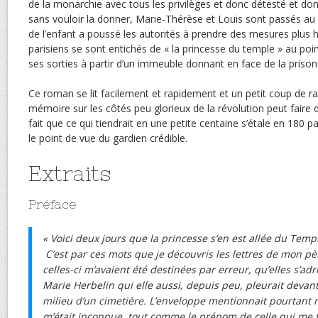
de la monarchie avec tous les privilèges et donc détesté et don
sans vouloir la donner, Marie-Thérèse et Louis sont passés au 
de l’enfant a poussé les autorités à prendre des mesures plus 
parisiens se sont entichés de « la princesse du temple » au poi
ses sorties à partir d’un immeuble donnant en face de la priso
Ce roman se lit facilement et rapidement et un petit coup de r
mémoire sur les côtés peu glorieux de la révolution peut faire 
fait que ce qui tiendrait en une petite centaine s’étale en 180 pa
le point de vue du gardien crédible.
Extraits
Préface
« Voici deux jours que la princesse s’en est allée du Temp
C’est par ces mots que je découvris les lettres de mon pè
celles-ci m’avaient été destinées par erreur, qu’elles s’ad
Marie Herbelin qui elle aussi, depuis peu, pleurait devan
milieu d’un cimetière. L’enveloppe mentionnait pourtant 
m’était inconnue, tout comme le prénom de celle qui me f