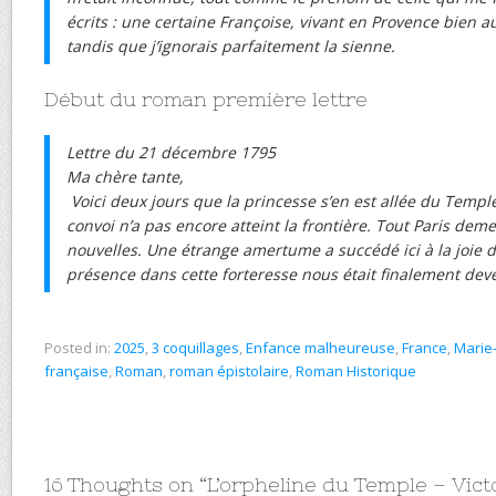
écrits : une certaine Françoise, vivant en Provence bien a
tandis que j’ignorais parfaitement la sienne.
Début du roman première lettre
Lettre du 21 décembre 1795
Ma chère tante,
Voici deux jours que la princesse s’en est allée du Temple
convoi n’a pas encore atteint la frontière. Tout Paris dem
nouvelles. Une étrange amertume a succédé ici à la joie de
présence dans cette forteresse nous était finalement de
Posted in:
2025
,
3 coquillages
,
Enfance malheureuse
,
France
,
Marie
française
,
Roman
,
roman épistolaire
,
Roman Historique
16 Thoughts on “
L’orpheline du Temple – Vict