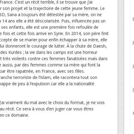
ance. C’est un récit terrible, il se trouve que j’ai
r son projet et la trajectoire de cette jeune femme. Le
 BD, Sana a toujours été détestée par sa mère, on ne
u 14 ans elle a été déscolarisée. Puis, influencée pas un
ses enfants, elle est une première fois refoulée de
ois et cette fois arrive en Syrie. En 2014, son père finit
ccepte de se marier pour enfin échapper à sa mère, elle
 lui donneront le courage de lutter. À la chute de Daesh,
s des Kurdes ; la vie dans les camps est une horreur
nt très violents contre ces femmes fanatisées mais dans
ue aussi, par des femmes comme sa mère qui font la
ar être rapatriée, en France, avec ses filles.
nche terroriste de l’Islam, elle racontera tout son
happe de peu à l’expulsion car elle a la nationalité
’ai vraiment du mal avec le choix du format, je ne vois
u récit. Ce sera à vous d’en juger car vous êtres
 en ce domaine.