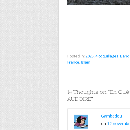
Posted in:
2025
,
4 coquillages
,
Band
France
,
Islam
14 Thoughts on “
En Quêt
AUDOIRE
”
Gambadou
on
12 novembre