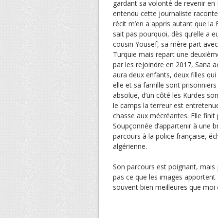
gardant sa volonté de revenir en Fr
entendu cette journaliste raconte
récit m’en a appris autant que la
sait pas pourquoi, dès qu’elle a e
cousin Yousef, sa mère part avec 
Turquie mais repart une deuxième f
par les rejoindre en 2017, Sana a
aura deux enfants, deux filles qui
elle et sa famille sont prisonnier
absolue, d’un côté les Kurdes so
le camps la terreur est entreten
chasse aux mécréantes. Elle finit p
Soupçonnée d’appartenir à une bra
parcours à la police française, éc
algérienne.
Son parcours est poignant, mais j
pas ce que les images apportent a
souvent bien meilleures que moi