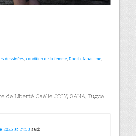
es dessinées
,
condition de la femme
,
Daech
,
fanatisme
,
e de Liberté Gaëlle JOLY, SANA, Tugce
 2025 at 21:53
said: