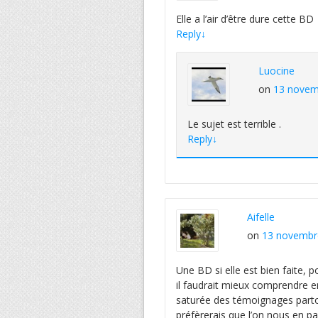
Elle a l’air d’être dure cette BD
Reply
↓
Luocine
on
13 novem
Le sujet est terrible .
Reply
↓
Aifelle
on
13 novembre
Une BD si elle est bien faite, 
il faudrait mieux comprendre en
saturée des témoignages parto
préfèrerais que l’on nous en par