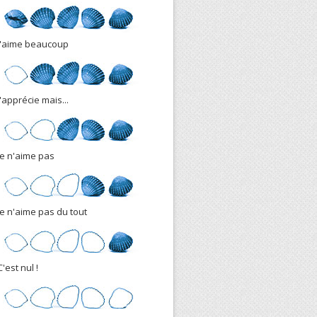
J'aime beaucoup
J'apprécie mais...
Je n'aime pas
Je n'aime pas du tout
C'est nul !