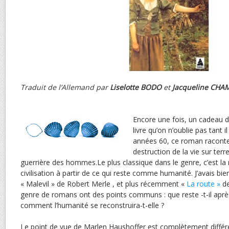
Traduit de l’Allemand par
Liselotte BODO
et
Jacqueline CH
Encore une fois, un cadeau 
livre qu’on n’oublie pas tant il
années 60, ce roman raconte 
destruction de la vie sur terr
guerrière des hommes.Le plus classique dans le genre, c’est la
civilisation à partir de ce qui reste comme humanité. J’avais bi
« Malevil » de Robert Merle , et plus récemment «
La route »
de
genre de romans ont des points communs : que reste -t-il après
comment l’humanité se reconstruira-t-elle ?
Le point de vue de Marlen Haushoffer est complètement diffé