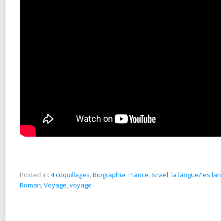
Posted in:
4 coquillages
,
Biographie
,
France
,
Israël
,
la langue/les la
Roman
,
Voyage
,
voyage