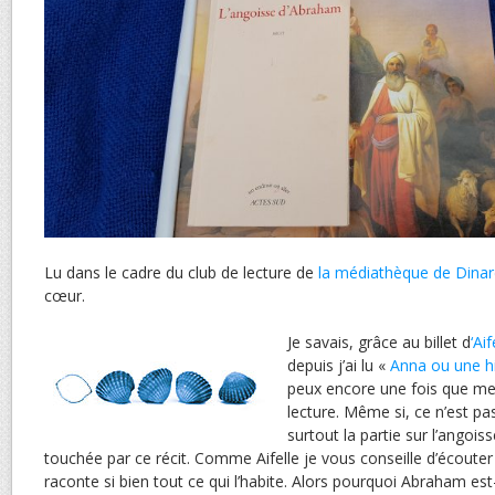
Lu dans le cadre du club de lecture de
la médiathèque de Dina
cœur.
Je savais, grâce au billet d
‘Ai
depuis j’ai lu «
Anna ou une hi
peux encore une fois que me f
lecture. Même si, ce n’est pas
surtout la partie sur l’angois
touchée par ce récit. Comme Aifelle je vous conseille d’écouter 
raconte si bien tout ce qui l’habite. Alors pourquoi Abraham est-